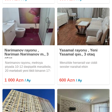
" Qafqaz Baku City Hotel "
düzəldilmiş ən keyfiyyətli
Nərimanov rayonu ,
Yasamal rayonu , Yeni
Nəriman Nərimanov m., 3
Yasamal qəs., 3 otaq
otaq
Nərimanov rayonu, metroya
Menzilde herserait var ciddi
piyada 10-12 dəqiqəlik məsafədə,
sexsler narahat etsin
20 mərtəbəli yeni tikili binanın 17-
ci mərtəbəsində sahəsi 136 kv.m.
olan qanuni 3 otaqlı mənzil kirayə
1 000 Azn
600 Azn
/ Ay
/ Ay
verilir. Mənzildə yaşayış üçün
lazım olan bütün texnika