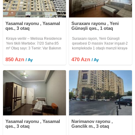
Yasamal rayonu , Yasamal
Suraxanı rayonu , Yeni
qəs., 3 otaq
Günəşli qəs., 1 otaq
Kirayə verilir – Melissa Residence
Suraxanı rayon, Yeni Günəşli
Yeni tikili Mərtəbə: 7/20 Sahə:85
qəsəbəsi D massiv Xəzər inşaat-2
m² Otaq sayı: 3 Təmir: Var Bakının
kompleksdə 1 otaqlı mənzil kirayə
prestijli yaşayış komplekslərindən
verilir. Müştəri fərqi yoxdu tək
biri olan Melissa Residence-də 3
bəydə səliqəli olarsa qala bilər.
850 Azn
470 Azn
/ Ay
/ Ay
otaqlı, tam təmirli mənzil kirayə
verilir
Yasamal rayonu , Yasamal
Nərimanov rayonu ,
qəs., 3 otaq
Gənclik m., 3 otaq