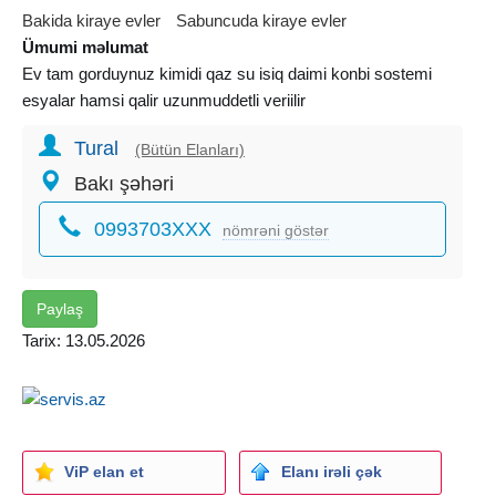
Bakida kiraye evler
Sabuncuda kiraye evler
Ümumi məlumat
Ev tam gorduynuz kimidi qaz su isiq daimi konbi sostemi
esyalar hamsi qalir uzunmuddetli veriilir
Tural
(Bütün Elanları)
Bakı şəhəri
0993703XXX
nömrəni göstər
Paylaş
Tarix: 13.05.2026
ViP elan et
Elanı irəli çək