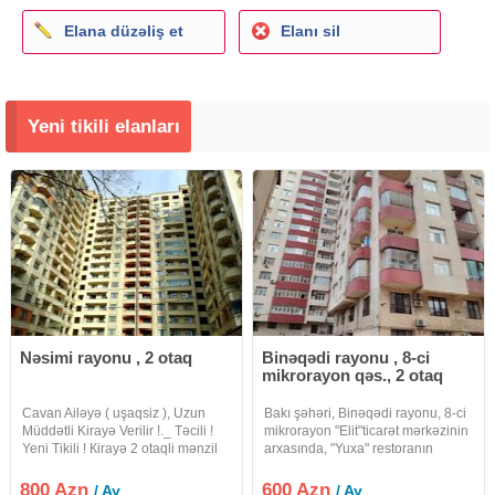
Elana düzəliş et
Elanı sil
Yeni tikili elanları
Nəsimi rayonu , 2 otaq
Binəqədi rayonu , 8-ci
mikrorayon qəs., 2 otaq
Cavan Ailəyə ( uşaqsiz ), Uzun
Bakı şəhəri, Binəqədi rayonu, 8-ci
Müddətli Kirayə Verilir !._ Təcili !
mikrorayon "Elit"ticarət mərkəzinin
Yeni Tikili ! Кirayə 2 otaqli mənzil
arxasında, "Yuxa" restoranın
verilir, Akademik Həsən Əliyev
üstündə.16/10 mərtəbəsinin
küçəsində, " Chirag Plaza " otelin,
sahəsi 56 kv.m 1 otaqdan 2 otağa
800 Azn
600 Azn
/ Ay
/ Ay