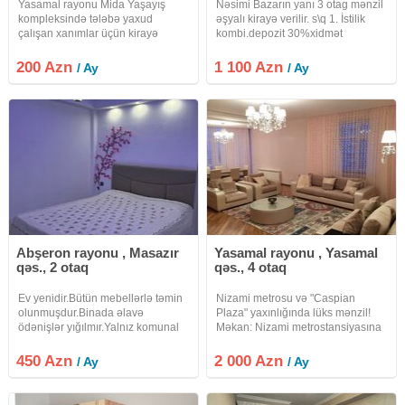
Yasamal rayonu Mida Yaşayış
Nəsimi Bazarın yanı 3 otag mənzil
kompleksində tələbə yaxud
əşyalı kirayə verilir. s\q 1. İstilik
çalışan xanımlar üçün kirayə
kombi.depozit 30%xidmət
verilir.Əsas şərt təmizliyə və
sakitliyə riayət etməkdi.Bu
200 Azn
1 100 Azn
/ Ay
/ Ay
mütləqdi.Ödənişə kommullar-wifi,
su, qaz, işıq hamısı
daxildir.Binanın
Abşeron rayonu , Masazır
Yasamal rayonu , Yasamal
qəs., 2 otaq
qəs., 4 otaq
Ev yenidir.Bütün mebellərlə təmin
Nizami metrosu və "Caspian
olunmuşdur.Binada əlavə
Plaza" yaxınlığında lüks mənzil!
ödənişlər yığılmır.Yalnız komunal
Məkan: Nizami metrostansiyasına
xərclərinizdir(su, qaz, işıq,
yaxın, "Caspian Plaza"dan cəmi 3
internet)Məhlənin başından
dəqiqəlik piyada məsafədə.
450 Azn
2 000 Azn
/ Ay
/ Ay
şəhərə gedən maşurut
Şəhərin mərkəzi, təhlükəsiz və
keçir(569)şəhərə çəxış çox
prestijli
rahatdır.Sakit yerdir