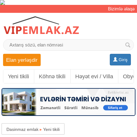
Bizimlə əlaqə
Elan yerləşdir
Giriş
Yeni tikili
Köhnə tikili
Həyət evi / Villa
Obyek
Dasinmaz emlak
▸
Yeni tikili