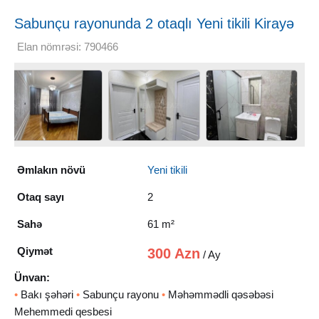
Sabunçu rayonunda 2 otaqlı Yeni tikili Kirayə
verilir, 61 m²
Elan nömrəsi: 790466
Əmlakın növü
Yeni tikili
Otaq sayı
2
Sahə
61 m²
Qiymət
300 Azn
/ Ay
Ünvan:
•
Bakı şəhəri
•
Sabunçu rayonu
•
Məhəmmədli qəsəbəsi
Mehemmedi qesbesi