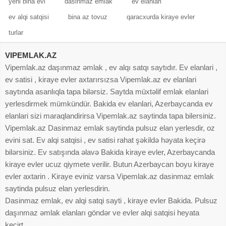
yeni bina evi
dasinmaz emlak
ev elanlari
ev alqi satqisi
bina az tovuz
qaracxurda kiraye evler
turlar
VIPEMLAK.AZ
Vipemlak.az daşınmaz əmlak , ev alqı satqı saytıdır. Ev elanlari ,
ev satisi , kiraye evler axtarırsızsa Vipemlak.az ev elanlari
saytında asanlıqla tapa bilərsiz. Saytda müxtəlif emlak elanlari
yerlesdirmek mümkündür. Bakida ev elanlari, Azerbaycanda ev
elanlari sizi maraqlandirirsa Vipemlak.az saytinda tapa bilersiniz.
Vipemlak.az Dasinmaz emlak saytinda pulsuz elan yerlesdir, oz
evini sat. Ev alqi satqisi , ev satisi rahat şəkildə həyata keçirə
bilərsiniz. Ev satışında əlavə Bakida kiraye evler, Azerbaycanda
kiraye evler ucuz qiymete verilir. Butun Azerbaycan boyu kiraye
evler axtarin . Kiraye eviniz varsa Vipemlak.az dasinmaz emlak
saytinda pulsuz elan yerlesdirin.
Dasinmaz emlak, ev alqi satqi sayti , kiraye evler Bakida. Pulsuz
daşınmaz əmlak elanları göndər ve evler alqi satqisi heyata
keçirt.