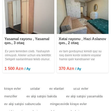
Yasamal rayonu , Yasamal
Xətai rayonu , Həzi Aslanov
qəs., 3 otaq
qəs., 2 otaq
Ev yeni temirden cixib. Yashayish
ev tam gorduynuz kimidi qaz su
olmuyub. Aileler uchun ela teklifdir.
isiq daimi konbi sistemi esyalar
Seligeli saxlanilmasi teleb olunur.
hamsi qalir kandisaner var
1 500 Azn
370 Azn
/ Ay
/ Ay
kiraye evler
ustalar
ev elanlari
ucuz evler
menziller
ev alqi satqisi bakida
ev alqi satqisi yasamalda
ev alqi satqisi sabuncuda
mingecevirde kiraye evler