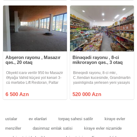
Abşeron rayonu , Masazır
Binəqədi rayonu , 8-ci
qəs., 20 otaq
mikrorayon qəs., 3 otaq
Obyekt icarə verilir 950 kv Masazir
Bineqedi rayonu, 8-ci mkr.,
Əlyaĝa Vahid küçəsi yol kənari 3-
C.Xendan kucesinde, Grandmartin
cü mərtəbə Lift Restoran, Paltar
yaxinliginda yerlesen yeni yasayis
Dükanı, Dərzi sexi, Çay evi,
binasinda obyekt satilir.18/1,
Klinika, Tədris Mərkəzi 6.500
214kv.m., q/y Cixarisi var. Hal-
6 500 Azn
520 000 Azn
manat
hazirda 3000 azn.
icarededir.Xidmet haqqi 1%.
ustalar
ev elanlari
torpaq sahesi satilir
kiraye evler
menziller
dasinmaz emlak satisi
kiraye evler nizamide