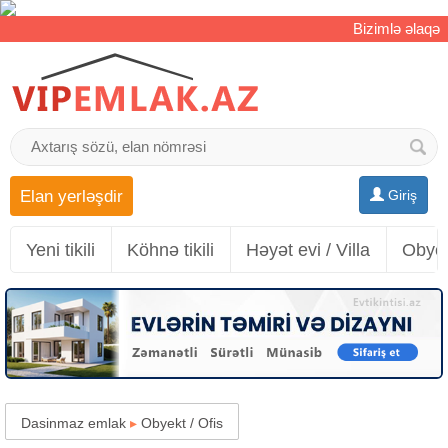
Bizimlə əlaqə
Elan yerləşdir
Giriş
Yeni tikili
Köhnə tikili
Həyət evi / Villa
Obyek
Dasinmaz emlak
▸
Obyekt / Ofis