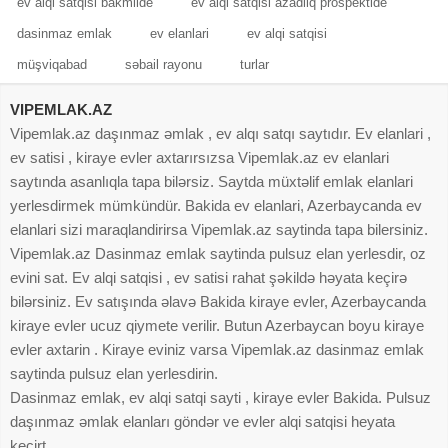
ev alqi satqisi bakmilde
ev alqi satqisi azadliq prospektide
dasinmaz emlak
ev elanlari
ev alqi satqisi
müşviqabad
səbail rayonu
turlar
VIPEMLAK.AZ
Vipemlak.az daşınmaz əmlak , ev alqı satqı saytıdır. Ev elanlari ,
ev satisi , kiraye evler axtarırsızsa Vipemlak.az ev elanlari
saytında asanlıqla tapa bilərsiz. Saytda müxtəlif emlak elanlari
yerlesdirmek mümkündür. Bakida ev elanlari, Azerbaycanda ev
elanlari sizi maraqlandirirsa Vipemlak.az saytinda tapa bilersiniz.
Vipemlak.az Dasinmaz emlak saytinda pulsuz elan yerlesdir, oz
evini sat. Ev alqi satqisi , ev satisi rahat şəkildə həyata keçirə
bilərsiniz. Ev satışında əlavə Bakida kiraye evler, Azerbaycanda
kiraye evler ucuz qiymete verilir. Butun Azerbaycan boyu kiraye
evler axtarin . Kiraye eviniz varsa Vipemlak.az dasinmaz emlak
saytinda pulsuz elan yerlesdirin.
Dasinmaz emlak, ev alqi satqi sayti , kiraye evler Bakida. Pulsuz
daşınmaz əmlak elanları göndər ve evler alqi satqisi heyata
keçirt.