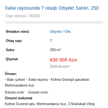
Xətai rayonunda 7 otaqlı Obyekt Satılır, 250
m²
Elan nömrəsi: 760250
Əmlakın növü
Obyekt / Ofis
Otaq sayı
7
Sahə
250 m²
Qiymət
630 000 Azn
2520 Azn/m²
Ünvan:
•
Bakı şəhəri
•
Xətai rayonu
•
Köhnə Günəşli qəsəbəsi
Mehmandarov kuc
Bakida evler
Xetaide evler
Ümumi məlumat
Kohne Gunesli qes. Mehmandarov kuc. 2 Mərtəbəli Vitraj