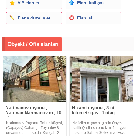
ViP elan et
Elanı irəli çək
Elana düzəliş et
Elanı sil
Obyekt / Ofis elanları
Nərimanov rayonu ,
Nizami rayonu , 8-ci
Nəriman Nərimanov m., 10
kilometr qəs., 1 otaq
otaq
Nərimanov Rayonu, Təbriz küçəsi,
Neftciler m.yaxinliginda Obyekt
(Çapayev) Cahangir Zeynalov 8,
satilir.Qadin salonu kimi fealiyyet
unvaninda, 6.5-sotda, Kupçalı, 2-
gosterib.Sahesi 30 kv.m ve Esyali