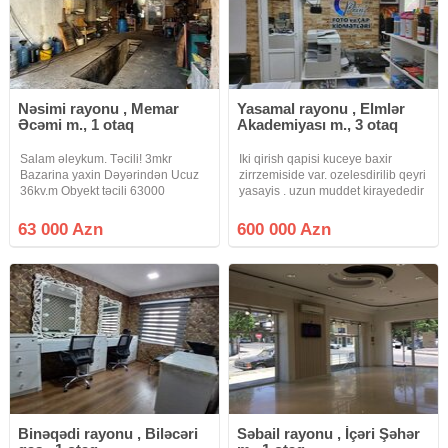
Nəsimi rayonu , Memar
Yasamal rayonu , Elmlər
Əcəmi m., 1 otaq
Akademiyası m., 3 otaq
Salam əleykum. Təcili! 3mkr
Iki qirish qapisi kuceye baxir
Bazarina yaxin Dəyərindən Ucuz
zirrzemiside var. ozelesdirilib qeyri
36kv.m Obyekt təcili 63000
yasayis . uzun muddet kirayededir
manata satilir. Sənədləri
. daha etrafli melumat ucun zeng
qaydasindadir, obyektin köklü
edin. vasiteciler elani tezden
63 000 Azn
600 000 Azn
sənədləri var. İnvestisiya üçün əla
yerlesdirmekle bagli zeng edib
seçimdir, alib kirayə vermək üçün
narahat etmesinler.
çox
Binəqədi rayonu , Biləcəri
Səbail rayonu , İçəri Şəhər