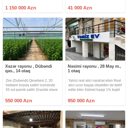
mərtəbəli. Obyekt satıram. Su-
satilir.Butun ifrastrukturlar
Sonası Şadlıq evi ilə, üzbə-üz. Ofis
yaxinliqda yerlesir.Obyektin
1 150 000 Azn
41 000 Azn
imumilikdə 500kv. Bundan başqa,
Senedileri
Həyətində, Moykası,
Qaydasindadir.Obyektin Qiymeti
41000 manat.
Xəzər rayonu , Dübəndi
Nəsimi rayonu , 28 May m.,
qəs., 14 otaq
1 otaq
Zire (Dubendi) Qesebesi 2, 20
Yalniz real alici narahat etsin Real
hektarin torpaq satilir! icerisinde
alici ucun başqa obyektler de teklif
55 sot parnik satilir. Erazide elave
edile biler Xidmet haqqi 1% teşkil
180 kv.m ev tipli tikilide
edecek Nesimi r-nu Azadliq pr
movcuddur. Baglara yaxin yerde
uzerinde Yeni tikili binada sahesi
550 000 Azn
950 000 Azn
yerleshir. Denizin qiragindadir
160 kv sened Qeyri YaşayişKupca
yaxindir. 400 kilovotluq