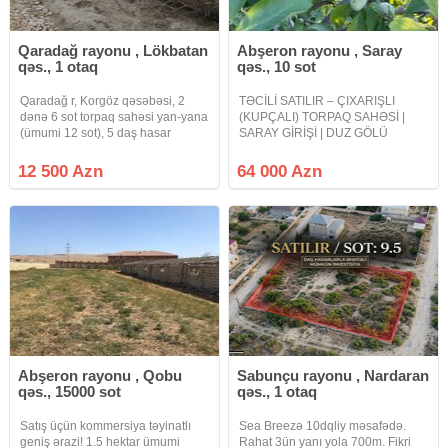
Qaradağ rayonu , Lökbatan
Abşeron rayonu , Saray
qəs., 1 otaq
qəs., 10 sot
Qaradağ r, Korgöz qəsəbəsi, 2
TƏCİLİ SATILIR – ÇIXARIŞLI
dənə 6 sot torpaq sahəsi yan-yana
(KUPÇALI) TORPAQ SAHƏSİ |
(ümumi 12 sot), 5 daş hasar
SARAY GİRİŞİ | DUZ GÖLÜ
qaldırılıb, ərazidə iki maşın daş da
PANORAMASI Abşeron rayonu,
tökülüb. Qaz, işıq, su xətləri
Novxanının sonu – Saray
12 500 Azn
64 000 Azn
yaxından keçir, 100 metrlikdən
qəsəbəsinin girişi, Link Oil
trass keçir, avtobuslar
yanacaqdoldurma məntəqəsinin
yaxınlığında yerləşən 10–12 sot
Abşeron rayonu , Qobu
Sabunçu rayonu , Nardaran
qəs., 15000 sot
qəs., 1 otaq
Satış üçün kommersiya təyinatlı
Sea Breezə 10dqliy məsafədə.
geniş ərazi! 1.5 hektar ümumi
Rahat 3ün yanı yola 700m. Fikri