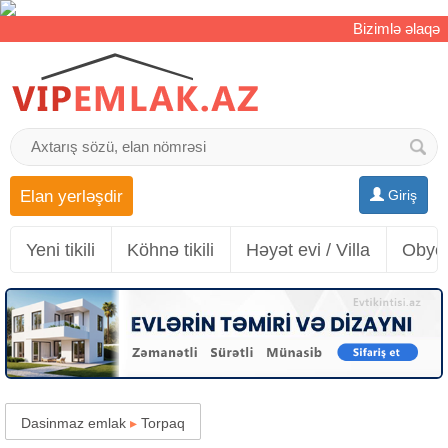
Bizimlə əlaqə
Elan yerləşdir
Giriş
Yeni tikili
Köhnə tikili
Həyət evi / Villa
Obyek
Dasinmaz emlak
▸
Torpaq