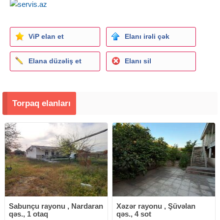
ViP elan et
Elanı irəli çək
Elana düzəliş et
Elanı sil
Torpaq elanları
Sabunçu rayonu , Nardaran
Xəzər rayonu , Şüvəlan
qəs., 1 otaq
qəs., 4 sot