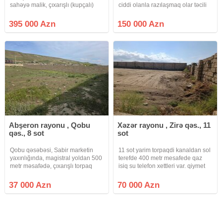
sahəyə malik, çıxarışlı (kupçalı)
ciddi olanla razılaşmaq olar təcili
torpaq sahəsi satılır. Ərazi tam
satılır
hasara alınıb və sahibkarlıq
395 000 Azn
150 000 Azn
fəaliyyəti üçün uyğundur. Sahədə
qaz, su və işıq xətləri
Abşeron rayonu , Qobu
Xəzər rayonu , Zirə qəs., 11
qəs., 8 sot
sot
Qobu qəsəbəsi, Sabir marketin
11 sot yarim torpaqdi kanaldan sol
yaxınlığında, magistral yoldan 500
terefde 400 metr mesafede qaz
metr məsafədə, çıxarışlı torpaq
isiq su telefon xettleri var. qiymet
sahəsi. Qaz, su, işıq yanındadır və
sondur. Sened Kupçadir
daimidir. Real alıcıynan qiymət
37 000 Azn
70 000 Azn
razılaşmaq olacaq.