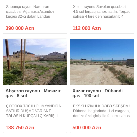
Sabunçu rayon, Nardaran
Xəzər rayonu Suvelan qesebesi
qəsəbəsi, Ağamusa Axundov
4.5 sot torpaq sahəsi satılır. Torpaq
küçəsi 32-ci dalan Landau
sahəsi 4 tərəfdən hasarlanib 4
məktəbə yaxın Tikinti təyinatlı 13
tərəfi yaşayış evi
sot torpaq sahəsi satılır Sənəd
villalardi.Qazi.isigi, suyu
390 000 Azn
112 000 Azn
KUPÇA Kod: Sea 1005 Qeyd:
daimidir.Ətrafli məlumat almaq
Müştəri tərəfdən ofis zəhmət haqqı
üçün bizimle elaqe
1% təşkil
saxlayin.Sened KUPÇA
Abşeron rayonu , Masazır
Xəzər rayonu , Dübəndi
qəs., 8 sot
qəs., 100 sot
ÇOOOOX TƏCİLİ ƏLİMYANDIDA
EKSKLÜZIV! İLK DƏFƏ SATIŞDA !
SATILIR DÜŞMƏ VARİANT
Dübəndi baglarinda, 1 ci cərgədə,
TƏLƏSİN KUPÇALI ÇIXARIŞLI
dənizə özəl çixişi ilə ümumi sahəsi
XÜSUSİ MÜLKİYYƏT FƏRDİ
1 hektar (100 sot) olan torpaq
TİKİNTİ TƏYİNATLI MASAZIR 2
sahəsi satilir. Komunikasiya
138 750 Azn
500 000 Azn
NÖMRƏLİ MƏKTƏBİN
sistemi keçirilib (qaz, su, işiq,
YAXINLIĞINDA ABŞERON
kanalizasiya xətləri),