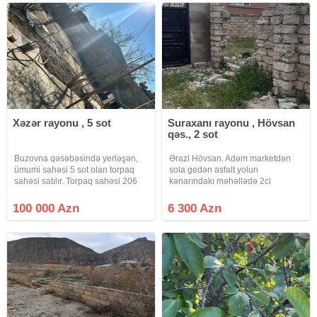
GƏNCLƏR ŞƏHƏRCİYİNİN
ARXASINDA. Masazır qəsəbəsi 2
Xəzər rayonu , 5 sot
Suraxanı rayonu , Hövsan
qəs., 2 sot
Buzovna qəsəbəsində yerləşən,
Ərazi Hövsan. Adəm marketdən
ümumi sahəsi 5 sot olan torpaq
sola gedən asfalt yolun
sahəsi satılır. Torpaq sahəsi 206
kənarındakı məhəllədə 2ci
nömrəli məktəb və 229 saylı uşaq
döngədə yerləşir. Ətrafı
bağçasının yaxınlığında yerləşir.
qonşulardır. Yəniki yaşayış yeridir.
100 000 Azn
6 300 Azn
Ərazi dənizə cəmi 5 dəqiqəlik
Bütün kommunal xətlər düz 15 -
məsafədədir. Ətrafı
20 metr yanından keçir. 4 tərəfi
tumbalı daş