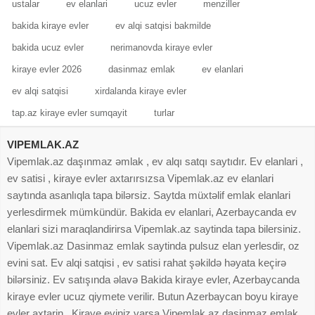
ustalar
ev elanlari
ucuz evler
menziller
bakida kiraye evler
ev alqi satqisi bakmilde
bakida ucuz evler
nerimanovda kiraye evler
kiraye evler 2026
dasinmaz emlak
ev elanlari
ev alqi satqisi
xirdalanda kiraye evler
tap.az kiraye evler sumqayit
turlar
VIPEMLAK.AZ
Vipemlak.az daşınmaz əmlak , ev alqı satqı saytıdır. Ev elanlari ,
ev satisi , kiraye evler axtarırsızsa Vipemlak.az ev elanlari
saytında asanlıqla tapa bilərsiz. Saytda müxtəlif emlak elanlari
yerlesdirmek mümkündür. Bakida ev elanlari, Azerbaycanda ev
elanlari sizi maraqlandirirsa Vipemlak.az saytinda tapa bilersiniz.
Vipemlak.az Dasinmaz emlak saytinda pulsuz elan yerlesdir, oz
evini sat. Ev alqi satqisi , ev satisi rahat şəkildə həyata keçirə
bilərsiniz. Ev satışında əlavə Bakida kiraye evler, Azerbaycanda
kiraye evler ucuz qiymete verilir. Butun Azerbaycan boyu kiraye
evler axtarin . Kiraye eviniz varsa Vipemlak.az dasinmaz emlak