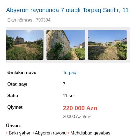
Abşeron rayonunda 7 otaqlı Torpaq Satılır, 11
sot
Elan nömrəsi: 790394
Əmlakın növü
Torpaq
Otaq sayı
7
Sahə
11 sot
Qiymət
220 000 Azn
20000 Azn/m²
Ünvan:
•
Bakı şəhəri
•
Abşeron rayonu
•
Mehdiabad qəsəbəsi