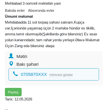
Mehtiabad 3 nomreli mektebin yani
Bakida evler
Abseronda evler
Ümumi məlumat
Mehdiabadda 11 sot torpaq sahəsi satıram.Kupça
var.İçərisində yaşamaq üçün 2 mərtəbə hündür ev tikilib,
amma təmir olunmayib(Şəkillərdə görə bilərsiniz) Ev əsas
yolun kənarındadır, tam rahat yerdə yerləşir.Əlavə Məlumat
Üçün Zəng edə bilərsiniz əlaqə:
Mətin
Bakı şəhəri
0705870XXX
nömrəni göstər
Paylaş
Tarix: 12.05.2026