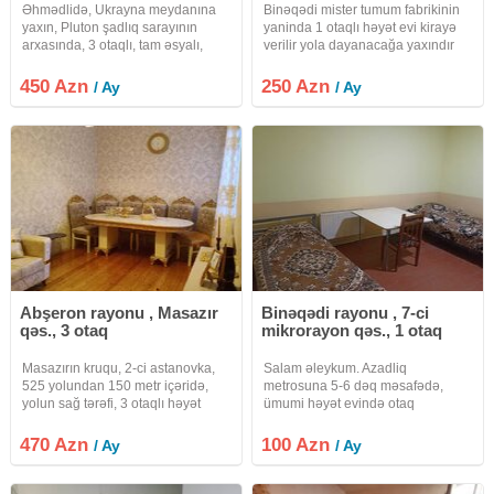
Əhmədlidə, Ukrayna meydanına
Binəqədi mister tumum fabrikinin
yaxın, Pluton şadlıq sarayının
yaninda 1 otaqlı həyət evi kirayə
arxasında, 3 otaqlı, tam əsyalı,
verilir yola dayanacağa yaxındır
həyət evi kirayə verilir.Evdə smart
ev sahibidir
televizor da var. İsitmə sistemi
450 Azn
250 Azn
/ Ay
/ Ay
kombidir. İnterneti, suyu, qazı, isiqi
daimidir, .Öz
Abşeron rayonu , Masazır
Binəqədi rayonu , 7-ci
qəs., 3 otaq
mikrorayon qəs., 1 otaq
Masazırın kruqu, 2-ci astanovka,
Salam əleykum. Azadliq
525 yolundan 150 metr içəridə,
metrosuna 5-6 dəq məsafədə,
yolun sağ tərəfi, 3 otaqlı həyət
ümumi həyət evində otaq
evi.Subasma və nəmişlik qəti
yoldaşları ilə qalmaq üçün otaqlar
yoxdur.Ətrafda bütün iaşə
kirayə verilir adam başina 100
470 Azn
100 Azn
/ Ay
/ Ay
obyektləri var.(Omid, Soliton,
manat. (1 otaqda 3 nəfər qalir)
Qədirxum, Masazır ticarət mərkəzi,
Qaz, su, işiq daimdir. Təhlükəsizlik