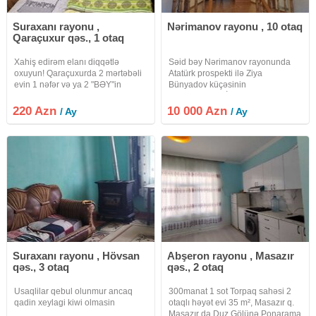
Suraxanı rayonu ,
Nərimanov rayonu , 10 otaq
Qaraçuxur qəs., 1 otaq
Xahiş edirəm elanı diqqətlə
Səid bəy Nərimanov rayonunda
oxuyun! Qaraçuxurda 2 mərtəbəli
Atatürk prospekti ilə Ziya
evin 1 nəfər və ya 2 "BƏY"in
Bünyadov küçəsinin
yaşaya biləcəyi 1 otaq kirayə
kəsişməsində, İstanbul NS
verilir. 2-ci mərtəbədə ev sahibi
Klinikası və Bank of Bakunun
220 Azn
10 000 Azn
/ Ay
/ Ay
yaşayır. Bütün kommunal xərclər
arxasında Atatürk parkına yaxın 8
ev sahibinə məxsusdur.
sot sahədə tikilmiş ümumi sahəsi
700 kv mt. olan
Suraxanı rayonu , Hövsan
Abşeron rayonu , Masazır
qəs., 3 otaq
qəs., 2 otaq
Usaqlilar qebul olunmur ancaq
300manat 1 sot Torpaq sahəsi 2
qadin xeylagi kiwi olmasin
otaqlı həyət evi 35 m², Masazır q.
Masazır da Duz Gölünə Ponarama