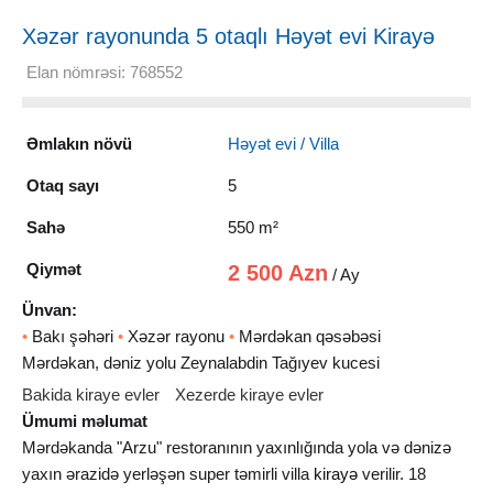
Xəzər rayonunda 5 otaqlı Həyət evi Kirayə
verilir, 550 m²
Elan nömrəsi: 768552
Əmlakın növü
Həyət evi / Villa
Otaq sayı
5
Sahə
550 m²
Qiymət
2 500 Azn
/ Ay
Ünvan:
•
Bakı şəhəri
•
Xəzər rayonu
•
Mərdəkan qəsəbəsi
Mərdəkan, dəniz yolu Zeynalabdin Tağıyev kucesi
Bakida kiraye evler
Xezerde kiraye evler
Ümumi məlumat
Mərdəkanda "Arzu" restoranının yaxınlığında yola və dənizə
yaxın ərazidə yerləşən super təmirli villa
kirayə
verilir. 18