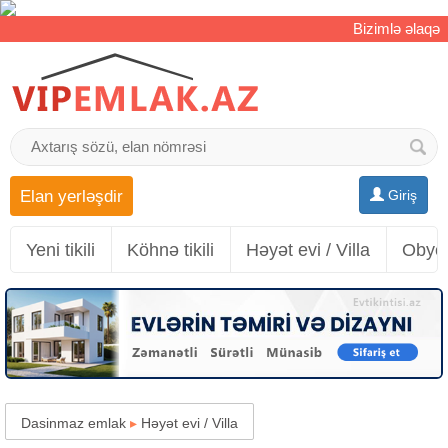
Bizimlə əlaqə
Elan yerləşdir
Giriş
Yeni tikili
Köhnə tikili
Həyət evi / Villa
Obyek
Dasinmaz emlak
▸
Həyət evi / Villa