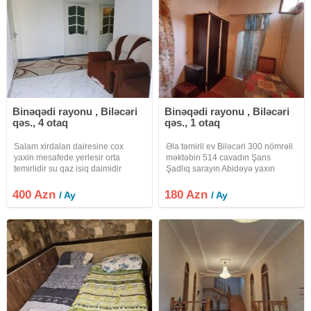
Binəqədi rayonu , Biləcəri
Binəqədi rayonu , Biləcəri
qəs., 4 otaq
qəs., 1 otaq
Salam xirdalan dairesine cox
Əla təmirli ev Biləcəri 300 nömrəli
yaxin mesafede yerlesir orta
məktəbin 514 cavadın Şans
temirlidir su qaz isiq daimidir
Şadlıq sarayın Abidəyə yaxın
yerdə 1 otaq mətbəx hər bir şərait
olan ev internet kömbi olan yalnız
400 Azn
180 Azn
/ Ay
/ Ay
ayləyə tələbə qızlara ana başlaya
verilir isdənlən vaxt