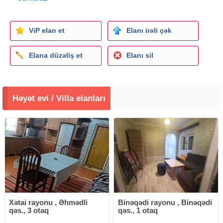
ViP elan et
Elanı irəli çək
Elana düzəliş et
Elanı sil
Həyət evi / Villa elanları
Xətai rayonu , Əhmədli
Binəqədi rayonu , Binəqədi
qəs., 3 otaq
qəs., 1 otaq