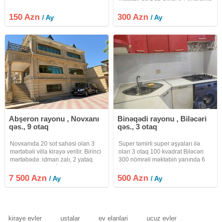
Park Solero Villalar olan yerdə
2otaq tam təmirli yaşayışa lazım
150 Azn
300 Azn
/ Ay
/ Ay
olan hər əşyası təmin olunub uzun
müddətli kirayə
Abşeron rayonu , Novxanı
Binəqədi rayonu , Biləcəri
qəs., 9 otaq
qəs., 3 otaq
Novxanıda 20 sot sahəsi olan 3
Super təmirli super əşyaları ilə
mərtəbəli villa kirayə verilir. Birinci
olan 3 otaq 100 kvadrat Biləcəri
mərtəbədə: idman zalı, 2 yataq
300 nömrəli məktəbin yanında 6
otağı və hamam. İkinci mərtəbədə:
polis idarəsinin yanı öz şəkilləri
mətbəx, qonaq otağı, 2 yataq otağı
yalnız ayləyə verilir isdənlən vaxt
7 500 Azn
500 Azn
/ Ay
/ Ay
və hamam. 3-cü mərtəbə: 2 qonaq
baxmaq olar başqa evlər də var
otağı, uşaq üçün
əlaqə saxlayın
kiraye evler
ustalar
ev elanlari
ucuz evler