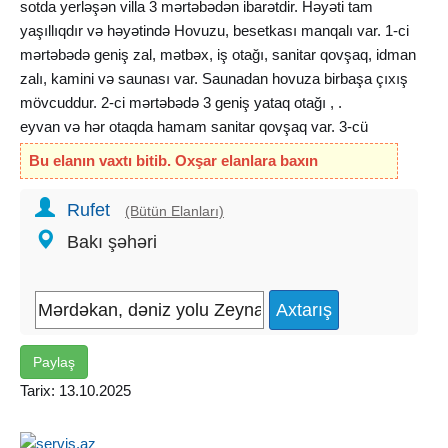
sotda yerləşən villa 3 mərtəbədən ibarətdir. Həyəti tam
yaşıllıqdır və həyətində Hovuzu, besetkası manqalı var. 1-ci
mərtəbədə geniş zal, mətbəx, iş otağı, sanitar qovşaq, idman
zalı, kamini və saunası var. Saunadan hovuza birbaşa çıxış
mövcuddur. 2-ci mərtəbədə 3 geniş yataq otağı , .
eyvan və hər otaqda hamam sanitar qovşaq var. 3-cü
mərtəbə geniş çardaqlı terrasdır, mətbəx və sanitar qovşağı
Bu elanın vaxtı bitib. Oxşar elanlara baxın
da var. Hər bir mərtəbəsi xüsusi zövqlə təmir olunub və
bütün əşyalarla təchiz olunub. Həyətində bağban evi də
Rufet
(Bütün Elanları)
mövcuddur. Su, işıq, qaz daimidir. Kombi sistemi və bütün
Bakı şəhəri
otaqlarında kondisioner var. Pult ilə darvazası, generatoru da
mövcuddur. Aylıq icarə qiyməti 2500 AZN.
Ünvan : Xəzər rayonu, Mərdəkan qəsəbəsi, dəniz yolu,
Zeynalabdin Tağıyev k. ( Tropikanka çimərlikinə düşən
istiqamətdə )
Paylaş
Tarix: 13.10.2025