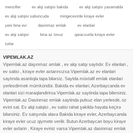
menziller
ev alqi satqisi bakida
ev alqi satqisi yasamalda
ev alqi satqisi sabuncuda
mingecevirde kiraye evler
yeni bina evi
dasinmaz emlak
ev elanlari
ev alqi satqisi
bina az tovuz
qaracxurda kiraye evler
turlar
VIPEMLAK.AZ
Vipemlak.az daşınmaz əmlak , ev alqı satqı saytıdır. Ev elanlari ,
ev satisi , kiraye evler axtarırsızsa Vipemlak.az ev elanlari
saytında asanlıqla tapa bilərsiz. Saytda müxtəlif emlak elanlari
yerlesdirmek mümkündür. Bakida ev elanlari, Azerbaycanda ev
elanlari sizi maraqlandirirsa Vipemlak.az saytinda tapa bilersiniz.
Vipemlak.az Dasinmaz emlak saytinda pulsuz elan yerlesdir, oz
evini sat. Ev alqi satqisi , ev satisi rahat şəkildə həyata keçirə
bilərsiniz. Ev satışında əlavə Bakida kiraye evler, Azerbaycanda
kiraye evler ucuz qiymete verilir. Butun Azerbaycan boyu kiraye
evler axtarin . Kiraye eviniz varsa Vipemlak.az dasinmaz emlak