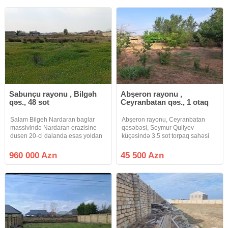
zəhmət haqqı 1% təşkil
Sabunçu rayonu , Bilgəh
Abşeron rayonu ,
qəs., 48 sot
Ceyranbatan qəs., 1 otaq
Salam Bilgeh Nardaran baglar
Abşeron rayonu, Ceyranbatan
massivində Nardaran erazisine
qəsəbəsi, Seymur Quliyev
dusen 20-ci dalanda esas yoldan
küçəsində 3.5 sot torpaq sahəsi
cemi 850 metr mesafede yerlesen
satılır. Qaz, İşıq, su, kanalizasiya
denize yaxin 48 sot 3 terefi hasarli
xətti var. Torpaq sahəsində meyvə
960 000 Azn
45 500 Azn
bos torpaq sahəsi satilir. Qeyd
ağacları da var. Sotu 13000 azn,
edimki 20-ci dalan Bilgeh
çixarişi var. Yaxinliqda,