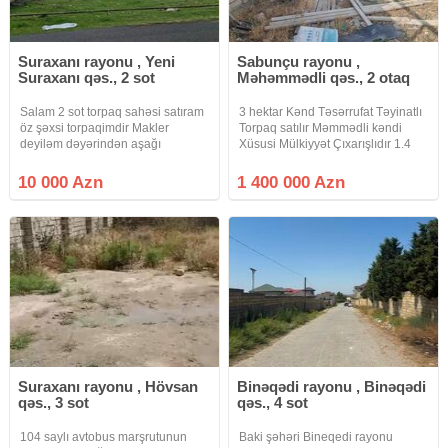
Suraxanı rayonu , Yeni
Sabunçu rayonu ,
Suraxanı qəs., 2 sot
Məhəmmədli qəs., 2 otaq
Salam 2 sot torpaq sahəsi satıram
3 hektar Kənd Təsərrufat Təyinatlı
öz şəxsi torpaqimdir Makler
Torpaq satılır Məmmədli kəndi
deyiləm dəyərindən aşağı
Xüsusi Mülkiyyət Çıxarışlıdır 1.4
Qiymətə 2 sot 10 min manat
milyon manat
Səbətlər qaydasındadır Məktəb
10 000 Azn
1 400 000 Azn
Baxça tam yaxın
Suraxanı rayonu , Hövsan
Binəqədi rayonu , Binəqədi
qəs., 3 sot
qəs., 4 sot
104 saylı avtobus marşrutunun
Baki şəhəri Bineqedi rayonu