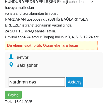
HÜNDÜR YERDƏ YERLƏŞƏN Ekoloji cəhətdən təmiz
havaya malik olan
və istirahət zonalarından biri olan,
NARDARAN qəsəbəsində (LƏHİŞ BAĞLARI) "SEA
BREEZE" istirahət zonasının yaxınlığında.
24 SOT TORPAQ sahəsi satılır.
Ümumi sahə 24 sotdur. Torpağ bölünür 3, 4, 5, 6, 12-24 sot.
Qaz, İÇMƏLİ SU XƏTTİ, işıq, internet fasiləsizdir. Torpağın
Bu elanın vaxtı bitib. Oxşar elanlara baxın
bütün sənədləri qaydasındadır. Kupçası vardır. 1 sot - 8000
azn.
Ənvər
--
Bakı şəhəri
16-ый Далан. В поселке НАРДАРАН (ЛЯИШ БАГЛАРЫ)
не далеко от зоны отдыха "SEA BREEZE".
Продается земельный участок 24 сот. Общая площадь
24 сотки. Участок можно разделить по частям 3, 4, 5, 6,
12-24 сот. Асфальтированная дорога (40%). Участок
Paylaş
расположен на возвышенности.
Подведены все линии коммуникаций - бесперебойная
Tarix: 16.04.2025
подача: газа, электричества, питьевой воды, интернета.