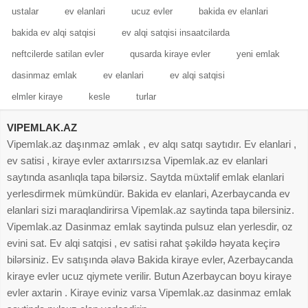
ustalar
ev elanlari
ucuz evler
bakida ev elanlari
bakida ev alqi satqisi
ev alqi satqisi insaatcilarda
neftcilerde satilan evler
qusarda kiraye evler
yeni emlak
dasinmaz emlak
ev elanlari
ev alqi satqisi
elmler kiraye
kesle
turlar
VIPEMLAK.AZ
Vipemlak.az daşınmaz əmlak , ev alqı satqı saytıdır. Ev elanlari ,
ev satisi , kiraye evler axtarırsızsa Vipemlak.az ev elanlari
saytında asanlıqla tapa bilərsiz. Saytda müxtəlif emlak elanlari
yerlesdirmek mümkündür. Bakida ev elanlari, Azerbaycanda ev
elanlari sizi maraqlandirirsa Vipemlak.az saytinda tapa bilersiniz.
Vipemlak.az Dasinmaz emlak saytinda pulsuz elan yerlesdir, oz
evini sat. Ev alqi satqisi , ev satisi rahat şəkildə həyata keçirə
bilərsiniz. Ev satışında əlavə Bakida kiraye evler, Azerbaycanda
kiraye evler ucuz qiymete verilir. Butun Azerbaycan boyu kiraye
evler axtarin . Kiraye eviniz varsa Vipemlak.az dasinmaz emlak