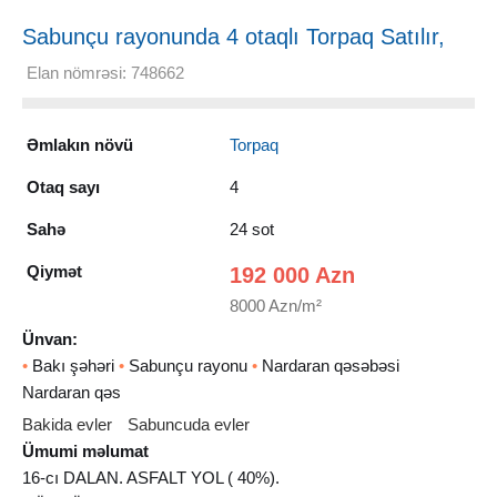
Sabunçu rayonunda 4 otaqlı Torpaq Satılır,
24 sot
Elan nömrəsi: 748662
Əmlakın növü
Torpaq
Otaq sayı
4
Sahə
24 sot
Qiymət
192 000 Azn
8000 Azn/m²
Ünvan:
•
Bakı şəhəri
•
Sabunçu rayonu
•
Nardaran qəsəbəsi
Nardaran qəs
Bakida evler
Sabuncuda evler
Ümumi məlumat
16-cı DALAN. ASFALT YOL ( 40%).