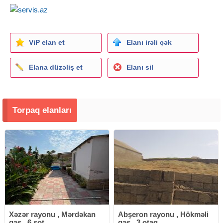
Все документы в порядке имеется КУПЧАЯ. 1 СОТ 8000
азн. Я собственник.
ViP elan et
Elanı irəli çək
Elana düzəliş et
Elanı sil
Torpaq elanları
Xəzər rayonu , Mərdəkan
Abşeron rayonu , Hökməli
qəs., 6 sot
qəs., 3 otaq