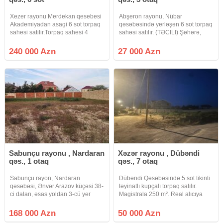
Xezer rayonu Merdekan qesebesi
Abşeron rayonu, Nübar
Akademiyadan asagi 6 sot torpaq
qəsəbəsində yerləşən 6 sot torpaq
sahesi satilir.Torpaq sahesi 4
sahəsi satılır. (TƏCILI) Şəhərə,
terefden hasarlanib 4 tərəfi
Sədərək Ticarət Mərkəzinə və
yaşayış evi villalardi.Qapisi
Lökbatan istiqamətinə rahat çıxışı
240 000 Azn
27 000 Azn
qoyulub.Icinde tikili var.Qazi ,
var. İstənilən istiqamətdə marşrut
işığı.suyu daimidir.Senedleri tam
avtobusları işləyir. Qaz,
Sabunçu rayonu , Nardaran
Xəzər rayonu , Dübəndi
qəs., 1 otaq
qəs., 7 otaq
Sabunçu rayon, Nardaran
Dübəndi Qəsəbəsində 5 sot tikinti
qəsəbəsi, Ənvər Arazov küçəsi 38-
təyinatlı kupçalı torpaq satılır.
ci dalan, əsas yoldan 3-cü yer
Magistrala 250 m². Real alıcıya
Tikinti təyinatlı 6 sot torpaq sahəsi
yerində endirim var. birbaşa zəng
satılır Sənəd KUPÇA Kod: Sea
edin
168 000 Azn
50 000 Azn
1008 Qeyd: Müştəri tərəfdən ofis