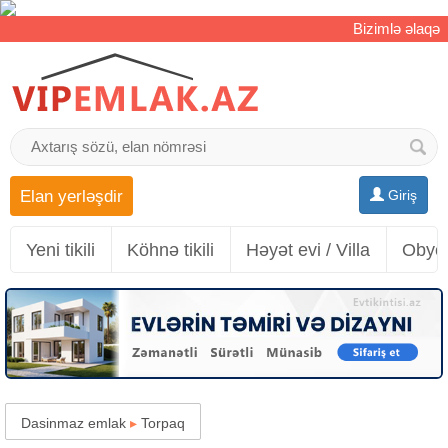
Bizimlə əlaqə
Elan yerləşdir
Giriş
Yeni tikili
Köhnə tikili
Həyət evi / Villa
Obyek
Dasinmaz emlak
▸
Torpaq