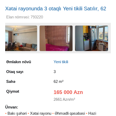
Xətai rayonunda 3 otaqlı Yeni tikili Satılır, 62
m²
Elan nömrəsi: 793220
Əmlakın növü
Yeni tikili
Otaq sayı
3
Sahə
62 m²
Qiymət
165 000 Azn
2661 Azn/m²
Ünvan:
•
Bakı şəhəri
•
Xətai rayonu
•
Əhmədli qəsəbəsi
•
Həzi