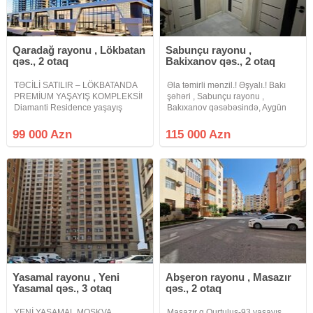
Qaradağ rayonu , Lökbatan
Sabunçu rayonu ,
qəs., 2 otaq
Bakixanov qəs., 2 otaq
TƏCİLİ SATILIR – LÖKBATANDA
Əla təmirli mənzil.! Əşyalı.! Bakı
PREMİUM YAŞAYIŞ KOMPLEKSİ!
şəhəri , Sabunçu rayonu ,
Diamanti Residence yaşayış
Bakıxanov qəsəbəsində, Aygün
kompleksi 16 mərtəbəli, 8 bloklu
mola piyada məsafədə yerləşən 5
premium kompleks Mənzil 13-cü
mərtəbəli yeni tikilinin 3cü
99 000 Azn
115 000 Azn
mərtəbədə yerləşir Sahə: 79 kv.m
mərtəbəsində yerləşəm ümumi
İdeal və funksional layihə
sahəsi 40 kv\m olan qanuni 1
otaqlı
Yasamal rayonu , Yeni
Abşeron rayonu , Masazır
Yasamal qəs., 3 otaq
qəs., 2 otaq
YENİ YASAMAL MOSKVA
Masazır q Qurtuluş-93 yaşayış