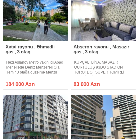
işıqlı 6
Xətai rayonu , Əhmədli
Abşeron rayonu , Masazır
qəs., 3 otaq
qəs., 3 otaq
Həzi Aslanov Metro yaxınlığı Abad
KUPÇALI BİNA. MASAZIR
Məhəllədə Dəniz Mənzərəli Əla
QURTULUŞ 93DƏ STADİON
Təmir 3 otağa düzəlmə Mənzil
TƏRƏFDƏ . SUPER TƏMİRLİ
satılır. Kiyev layihədir. 9
MƏNZİL QİSMƏN ƏŞYALI
Mərtəbənin 4 cü mərtəbəsi. Orta
SATILIR. Masazır Qurtuluş 93də
184 000 Azn
83 000 Azn
blokda yerləşir. İstilik sistemi=
stadion tərəfdə super təmirli
Kombidir. Qiymətin də Endirim
mənzil satılır 3 otağa peredelka
mənzil hamam sanitar qovşağı
mətbəx