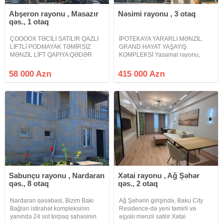
Abşeron rayonu , Masazır
Nəsimi rayonu , 3 otaq
qəs., 1 otaq
ÇOOOOX TƏCİLİ SATILIR QAZLI
İPOTEKAYA YARARLI MƏNZİL.
LİFTLİ PODMAYAK TƏMİRSİZ
GRAND HAYAT YAŞAYIŞ
MƏNZİL LİFT QAPIYA QƏDƏR
KOMPLEKSİ Yasamal rayonu,
QALXIR ƏN KEYFİYYƏTLİ İDEAL
Tbilisi prospekti, "İst Petrol" un
TİKİLƏN QƏSR YAŞAYIŞ
yanında yerləşən 27 mərtəbəli
58 000 Azn
415 000 Azn
KOMPLEKSİNDƏ. Masazırın ən
yeni tikili binanın 22-ci
sakit ideal komplekslərindən biri
mərtəbəsində 3 otaqlı mənzil
keyfiyyətli ideal tikilən Qəsr
satılır
Sabunçu rayonu , Nardaran
Xətai rayonu , Ağ Şəhər
qəs., 8 otaq
qəs., 2 otaq
Nardaran qəsəbəsi, Bizim Bakı
Ağ Şəhərin girişində, Baku City
Bağları istirahət kompleksinin
Residence-də yeni təmirli və
yanında 24 sot torpaq sahəsinin
əşyalı mənzil satılır Xətai