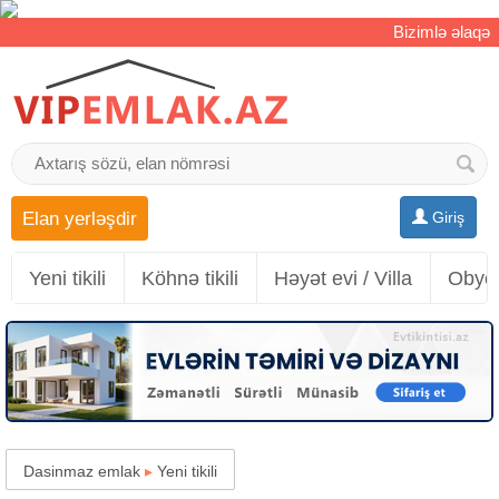
Bizimlə əlaqə
Elan yerləşdir
Giriş
Yeni tikili
Köhnə tikili
Həyət evi / Villa
Obyek
Dasinmaz emlak
▸
Yeni tikili