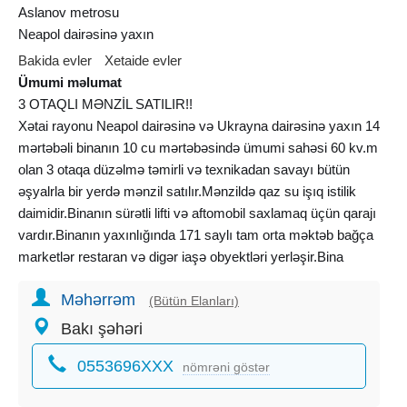
Aslanov metrosu
Neapol dairəsinə yaxın
Bakida evler
Xetaide evler
Ümumi məlumat
3 OTAQLI MƏNZİL SATILIR!!
Xətai rayonu Neapol dairəsinə və Ukrayna dairəsinə yaxın 14
mərtəbəli binanın 10 cu mərtəbəsində ümumi sahəsi 60 kv.m
olan 3 otaqa düzəlmə təmirli və texnikadan savayı bütün
əşyalrla bir yerdə mənzil satılır.Mənzildə qaz su işıq istilik
daimidir.Binanın sürətli lifti və aftomobil saxlamaq üçün qarajı
vardır.Binanın yaxınlığında 171 saylı tam orta məktəb bağça
marketlər restaran və digər iaşə obyektləri yerləşir.Bina
yerləşməsi çox əlverişlidir.Əhmədli metrosuna və Həzi
Məhərrəm
Aslanov metrosuna hərəkətdən aslı olaraq piyada 20
(Bütün Elanları)
dəqiqədən az məsafə olar.Mənzilin sənədi
Bakı şəhəri
qaydasındadır.Kupça var.İpotekaya yararlıdır.
0553696XXX
nömrəni göstər
OFİSİN XİDMƏT HAQQI-1%.