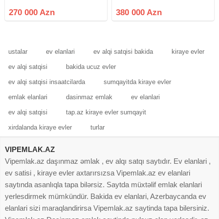
daxilində 2 mərtəbəli ev satılır. Ev
metrosuna yaxın yerləşən, Ağ
sahəsi 324 m²-dir. 1-ci mərtəbə
Şəhər layihəsinə daxil olan
270 000 Azn
380 000 Azn
162 m² Koridor, Foye 2 otaq
prestijli Baku City Residence
Mətbəx Hamam –
yaşayış kompleksində zövqlə
təmir olunmuş
ustalar
ev elanlari
ev alqi satqisi bakida
kiraye evler
ev alqi satqisi
bakida ucuz evler
ev alqi satqisi insaatcilarda
sumqayitda kiraye evler
emlak elanlari
dasinmaz emlak
ev elanlari
ev alqi satqisi
tap.az kiraye evler sumqayit
xirdalanda kiraye evler
turlar
VIPEMLAK.AZ
Vipemlak.az daşınmaz əmlak , ev alqı satqı saytıdır. Ev elanlari ,
ev satisi , kiraye evler axtarırsızsa Vipemlak.az ev elanlari
saytında asanlıqla tapa bilərsiz. Saytda müxtəlif emlak elanlari
yerlesdirmek mümkündür. Bakida ev elanlari, Azerbaycanda ev
elanlari sizi maraqlandirirsa Vipemlak.az saytinda tapa bilersiniz.