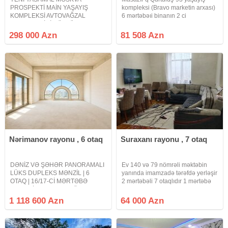
PROSPEKTİ MAİN YAŞAYIŞ
kompleksi (Bravo marketin arxası)
KOMPLEKSİ AVTOVAĞZAL
6 mərtəbəıi binanın 2 ci
KOMPLEKSİNİN ÜSTÜ QAZLI
mərtəbəsində 57 m² sahəsi olan
LİFTLİ SUPER TƏMİRLİ Yeni
əşyalı mənzil satılır.Kupça var.
298 000 Azn
81 508 Azn
Yasamal Moskva prospekti
Avtovağzal kompleksinin üstü
Main yaşayış kompleksində super
modern təmirli
Nərimanov rayonu , 6 otaq
Suraxanı rayonu , 7 otaq
DƏNİZ VƏ ŞƏHƏR PANORAMALI
Ev 140 və 79 nömrəli məktəbin
LÜKS DUPLEKS MƏNZİL | 6
yanında imamzadə tərəfdə yerləşir
OTAQ | 16/17-Cİ MƏRTƏBƏ
2 mərtəbəli 7 otaqlıdır 1 mərtəbə
DƏYƏRİNDƏN ÇOX DÜŞMƏ
təmirsizdi 2 mərtəbə yarı təmirlidir
QİYMƏTƏ SATILIR.! Dəniz və
evə qeydiyyata düşmək
1 118 600 Azn
64 000 Azn
şəhər panoramasına açılan unikal
mümkündür kamunal ada
dupleks mənzil 16/17-ci
keçiriləcək təcili satılır ona görə də
mərtəbədə yerləşən, geniş və