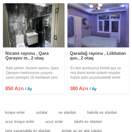
əşyasızdır. Ətraflı məlumat
İstilik sistemi
Nizami rayonu , Qara
Qaradağ rayonu , Lökbatan
Qarayev m., 2 otaq
qəs., 2 otaq
Bakı şəhəri, Nizami rayonu, Qara
Ev tam gorduynuz kimidi qaz su
Qarayev metrosunun çıxışına
isiq daimi konbi sistemi esyalar
yaxın yerləşən 18 mərtəbəli yeni
hamsi qalir uzunmuddetli verilir
tikili binanın 15-ci mərtəbəsində 2
internet var
otaqlı mənzil kirayə verilir. Mənzil
850 Azn
380 Azn
/ Ay
/ Ay
yalnız nigah kağızı olan gənc
ailəyə və 2 xanım üçün
kiraye evler
ustalar
ev elanlari
bakida ev elanlari
ucuz kiraye evler
ucuz evler
lalafo ev elanlari
yeni yasamalda ev elanlari
emlak az ev alqi satqisi