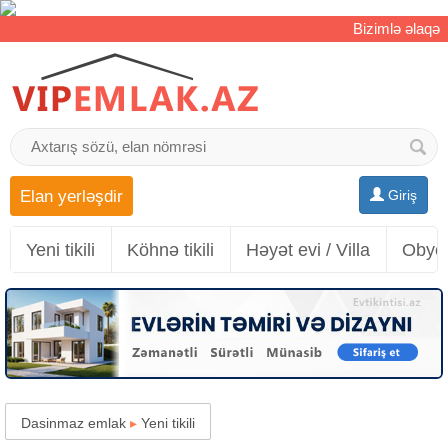
Bizimlə əlaqə
Elan yerləşdir
Giriş
Yeni tikili
Köhnə tikili
Həyət evi / Villa
Obyek
Dasinmaz emlak
▸
Yeni tikili