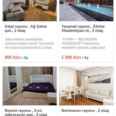
Xətai rayonu , Ağ Şəhər
Yasamal rayonu , Elmlər
qəs., 2 otaq
Akademiyası m., 3 otaq
Xətai metrosu yaxınlığında
*İCARƏ — "BELVEDERE
premium kirayə mənzil! Tam təmirli
RESIDENCE"!* Nərimanov
və zövqlə əşyalandırılmış 2 otaqlı,
heykəlinin yanında, Qutkaşenli
70 m² mənzil uzunmüddətli kirayə
küçəsində, prestijli *PREMIUM
verilir. Xətai m/s yaxınlığı 16
CLASS* kompleksində *3 otaqa
900 Azn
1 500 Azn
/ Ay
/ Ay
mərtəbəli binanın 4-cü mərtəbəsi
düzəltmə. Əla dizayner təmirli,
Tam əşyalı
bütün mebel və texnika ilə təchiz
Nəsimi rayonu , 3-cü
Nərimanov rayonu , 2 otaq
mikrorayon qəs., 3 otaq