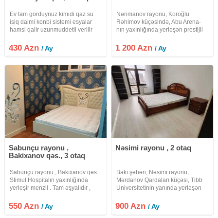
Ev tam gorduynuz kimidi qaz su
Nərimanov rayonu, Koroğlu
isiq daimi konbi sistemi esyalar
Rəhimov küçəsində, Abu Arena-
hamsi qalir uzunmuddetli verilir
nın yaxınlığında yerləşən prestijli
internet var kandisaner
Premium Crown City Residence
yaşayış kompleksində geniş və
430 Azn
1 200 Azn
/ Ay
/ Ay
komfortlu 2 otaqlı mənzil satışa
təqdim olunur. Mənzil 15 mərtəbəli
Sabunçu rayonu ,
Nəsimi rayonu , 2 otaq
Bakixanov qəs., 3 otaq
Sabunçu rayonu , Bakıxanov qəs.
Bakı şəhəri, Nəsimi rayonu,
Stimul Hospitalın yaxınlığında
Mərdanov Qardaları küçəsi, Tibb
yerleşir menzil . Tam əşyalıdır ,
Universitetinin yanında yerləşən
tam təmirlidir . Yaşamaq üçün
18 mərtəbəli yeni tikili binanın 12-
herbir şəraiti var. 2otaqdan 3ə
ci mərtəbəsində 2 otaqlı mənzil
550 Azn
900 Azn
/ Ay
/ Ay
düzəlmədir. Yalnız 1ədəd otağı
kirayə verilir. İşıq, su, qaz daimidir.