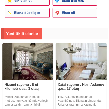
ViP elan et
Elanı irəli çək
Elana düzəliş et
Elanı sil
Yeni tikili elanları
Nizami rayonu , 8-ci
Xətai rayonu , Həzi Aslanov
kilometr qəs., 3 otaq
qəs., 17 otaq
Menzil Xalqlar ve Əhmədli
Həzi Aslanov metrosunun
metrosunun yaxınlığında yerleşir ,
yaxınlığında, Tikmatın binasında,
tam əşyalıdır , tam təmirlidir.
Urfa restoranının arxasındakı
3otaqlıdır. Yaşamaq üçün herbir
məhəllədə 84 m², 2 otaqlı + əlavə