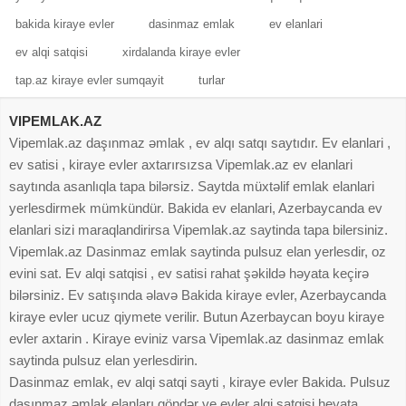
bakida kiraye evler
dasinmaz emlak
ev elanlari
ev alqi satqisi
xirdalanda kiraye evler
tap.az kiraye evler sumqayit
turlar
VIPEMLAK.AZ
Vipemlak.az daşınmaz əmlak , ev alqı satqı saytıdır. Ev elanlari ,
ev satisi , kiraye evler axtarırsızsa Vipemlak.az ev elanlari
saytında asanlıqla tapa bilərsiz. Saytda müxtəlif emlak elanlari
yerlesdirmek mümkündür. Bakida ev elanlari, Azerbaycanda ev
elanlari sizi maraqlandirirsa Vipemlak.az saytinda tapa bilersiniz.
Vipemlak.az Dasinmaz emlak saytinda pulsuz elan yerlesdir, oz
evini sat. Ev alqi satqisi , ev satisi rahat şəkildə həyata keçirə
bilərsiniz. Ev satışında əlavə Bakida kiraye evler, Azerbaycanda
kiraye evler ucuz qiymete verilir. Butun Azerbaycan boyu kiraye
evler axtarin . Kiraye eviniz varsa Vipemlak.az dasinmaz emlak
saytinda pulsuz elan yerlesdirin.
Dasinmaz emlak, ev alqi satqi sayti , kiraye evler Bakida. Pulsuz
daşınmaz əmlak elanları göndər ve evler alqi satqisi heyata