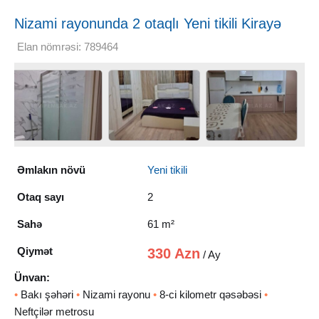
Nizami rayonunda 2 otaqlı Yeni tikili Kirayə
verilir, 61 m²
Elan nömrəsi: 789464
Əmlakın növü
Yeni tikili
Otaq sayı
2
Sahə
61 m²
Qiymət
330 Azn
/ Ay
Ünvan:
•
Bakı şəhəri
•
Nizami rayonu
•
8-ci kilometr qəsəbəsi
•
Neftçilər metrosu