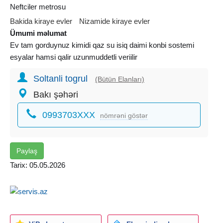
Neftciler metrosu
Bakida kiraye evler
Nizamide kiraye evler
Ümumi məlumat
Ev tam gorduynuz kimidi qaz su isiq daimi konbi sostemi
esyalar hamsi qalir uzunmuddetli veriilir
Soltanli togrul
(Bütün Elanları)
Bakı şəhəri
0993703XXX
nömrəni göstər
Paylaş
Tarix: 05.05.2026