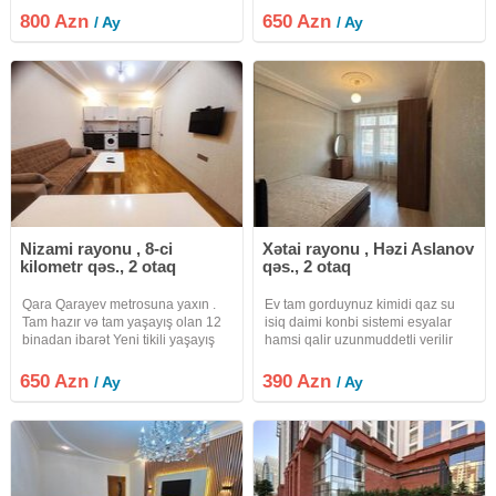
şeraiti var. Ətraflı məlumat üçün
üst otaqlı, tam əşyalı mənzil kirayə
800 Azn
650 Azn
/ Ay
/ Ay
Whatsappdan elaqe saxlayardiniz.
verilir. Mənzil 17 mərtəbəli binanın
XIDMET HAQQI 30%DIR .
17-ci yaşayış
Nizami rayonu , 8-ci
Xətai rayonu , Həzi Aslanov
kilometr qəs., 2 otaq
qəs., 2 otaq
Qara Qarayev metrosuna yaxın .
Ev tam gorduynuz kimidi qaz su
Tam hazır və tam yaşayış olan 12
isiq daimi konbi sistemi esyalar
binadan ibarət Yeni tikili yaşayış
hamsi qalir uzunmuddetli verilir
kompleksində 1 otaqdan 2
internet var
otaqlıya düzəlmə mənzil kirayə
650 Azn
390 Azn
/ Ay
/ Ay
verilir . 17/14 . Ümumi sahəsi 55
kvadrat . Tam təmirli və tam