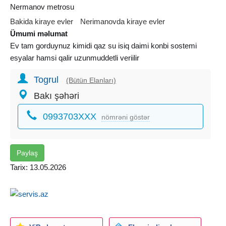
Nermanov metrosu
Bakida kiraye evler
Nerimanovda kiraye evler
Ümumi məlumat
Ev tam gorduynuz kimidi qaz su isiq daimi konbi sostemi
esyalar hamsi qalir uzunmuddetli veriilir
Togrul
(Bütün Elanları)
Bakı şəhəri
0993703XXX
nömrəni göstər
Paylaş
Tarix: 13.05.2026