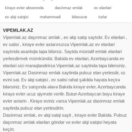
kiraye evler abseronda
dasinmaz emlak
ev elanlari
ev alqi satqisi
məhəmmədi
bilesuvar
turlar
VIPEMLAK.AZ
Vipemlak.az daşınmaz əmlak , ev alqı satqı saytıdır. Ev elanlari ,
ev satisi , kiraye evler axtarırsızsa Vipemlak.az ev elanlari
saytında asanlıqla tapa bilərsiz. Saytda müxtəlif emlak elanlari
yerlesdirmek mümkündür. Bakida ev elanlari, Azerbaycanda ev
elanlari sizi maraqlandirirsa Vipemlak.az saytinda tapa bilersiniz.
Vipemlak.az Dasinmaz emlak saytinda pulsuz elan yerlesdir, oz
evini sat. Ev alqi satqisi , ev satisi rahat şəkildə həyata keçirə
bilərsiniz. Ev satışında əlavə Bakida kiraye evler, Azerbaycanda
kiraye evler ucuz qiymete verilir. Butun Azerbaycan boyu kiraye
evler axtarin . Kiraye eviniz varsa Vipemlak.az dasinmaz emlak
saytinda pulsuz elan yerlesdirin.
Dasinmaz emlak, ev alqi satqi sayti , kiraye evler Bakida. Pulsuz
daşınmaz əmlak elanları göndər ve evler alqi satqisi heyata
keçirt.