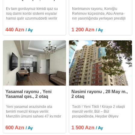
Ev tam gorduynuz kimidi qaz su
Nərimanov rayonu, Koroğlu
isiq daimi konbi sistemi esyalar
Rəhimov küçəsində, Abu Arena-
hamsi qalir uzunmuddetli verilir
nın yaxınlığında yerləşən prestijli
internet var kandisaner
Premium Crown City Residence
yaşayış kompleksində geniş və
440 Azn
1 200 Azn
/ Ay
/ Ay
komfortlu 2 otaqlı mənzil satışa
təqdim olunur. Mənzil 15 mərtəbəli
Yasamal rayonu , Yeni
Nəsimi rayonu , 28 May m.,
Yasamal qəs., 2 otaq
2 otaq
Yeni yasamal ərazisində əla
Təcili ! Yeni Tikili ! Кirayə 2 otaqli
təmirli mənzil kirayə verilir.
mənzil verilir, Bül – Bül
Mənzilin ümumi sahəsi 47 kv.mdır
prospektində, Heydər Əliyev
və 2 otaqdan ibarətdir. Mənzil 16
Sarayı, " Qiş Parkı ", " Sahil " və "
mərtəbəli binanın 13-cü
28 May " metrosu yaxinliğinda.
600 Azn
1 500 Azn
/ Ay
/ Ay
mərtəbəsində yerləşir. 30 Azn
Mərtəbə: 16/14. Ümumi