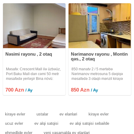
Komendant ödənişidir. Qiymət 600
Azn.
Nəsimi rayonu , 2 otaq
Nərimanov rayonu , Montin
qəs., 2 otaq
Məsafə: Crescent Mall ilə üzbəüz,
850 manatv 2 / 5 mərtəbə
Port Baku Mall-dan cəmi 50 metr
Nərimanov metrosuna 5 dəqiqə
məsafədə yerləşir Bina növü:
məsafədə 3 otaqlı mənzil kirayə
Köhnə tikili Mərtəbə: 3 / 3 Sahə:
verilir Nərimanov metrosuna cəmi
57 m² Otaq sayı: 2 otaq Təmir: Tam
5 dəqiqəlik piyada məsafə Səliqəli
700 Azn
850 Azn
/ Ay
/ Ay
təmirli Təchizat: Tam əşyalı və
və müasir bina 2 yataq otağı +
məişət
geniş qonaq otağı Tam
kiraye evler
ustalar
ev elanlari
kiraye evler
ucuz evler
ev alqi satqisi
ev alqi satqisi sebailde
ehmedlide evler
yeni yasamalda ev elanlari