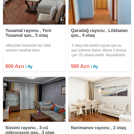
Yasamal rayonu , Yeni
Qaradağ rayonu , Lökbatan
Yasamal qəs., 3 otaq
qəs., 4 otaq
Menzilde herserait var ciddi
4 otaq orta təmirli əşyalı işıq su
sexsler narahat etsin
qaz interner daimi. Əlavə 2 tonluq
çən. Ev ailəyə verilir. Heyvabların
saxlanmasına icazə yoxdur.
Sakitliyə , təmizliyə ruayət edən
600 Azn
500 Azn
/ Ay
/ Ay
şəxslər müraciət etsin.
Nəsimi rayonu , 3-cü
Nərimanov rayonu , 2 otaq
mikrorayon qəs., 3 otaq