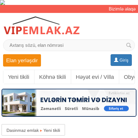
Bizimlə əlaqə
Elan yerləşdir
Giriş
Yeni tikili
Köhnə tikili
Həyət evi / Villa
Obyek
Dasinmaz emlak
▸
Yeni tikili