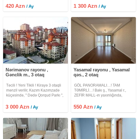
otaqli ela temirli menzil kirayeye
420 Azn
1 300 Azn
/ Ay
/ Ay
verilir. 18/8, 83kv.m., san.qovsaqi,
her bir meiset avadanliqi
Nərimanov rayonu ,
Yasamal rayonu , Yasamal
Gənclik m., 3 otaq
qəs., 2 otaq
Təcili ! Yeni Tikili ! Kirayə 3 otaqli
GÖL PANORAMALI…! TAM
mənzil verilir, Kazım Kazımzadə
TƏMİRLİ…! Bakı ş., Yasamal r.,
küçəsində, " Dədə Qorqud Parkı ",
ZEFİR MALL-ın yaxınlığında,
" Zooloji Parkı " və " Gənclik "
Müstəqillik küçəsində ərazinin ən
metrosu yaxinliğinda. Mərtəbə:
tanınmış binası olan Kristalın inşa
3 000 Azn
550 Azn
/ Ay
/ Ay
9/6. Ümumi sahəsi:
etdiyi "Park Yasamal" layihəsində,
yeni tikili 16