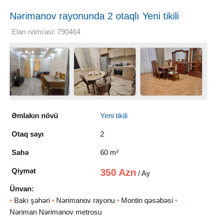
Nərimanov rayonunda 2 otaqlı Yeni tikili
Kirayə verilir, 60 m²
Elan nömrəsi: 790464
Əmlakın növü
Yeni tikili
Otaq sayı
2
Sahə
60 m²
Qiymət
350 Azn
/ Ay
Ünvan:
•
Bakı şəhəri
•
Nərimanov rayonu
•
Montin qəsəbəsi
•
Nəriman Nərimanov metrosu