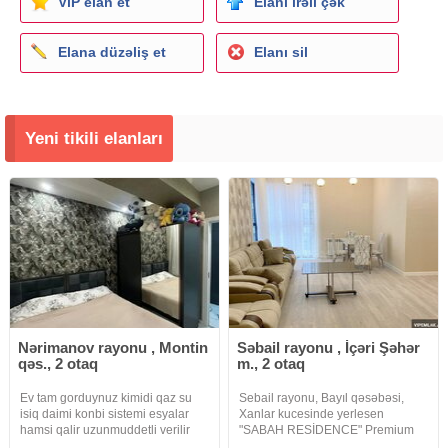
ViP elan et
Elanı irəli çək
Elana düzəliş et
Elanı sil
Yeni tikili elanları
Nərimanov rayonu , Montin
Səbail rayonu , İçəri Şəhər
qəs., 2 otaq
m., 2 otaq
Ev tam gorduynuz kimidi qaz su
Sebail rayonu, Bayıl qəsəbəsi,
isiq daimi konbi sistemi esyalar
Xanlar kucesinde yerlesen
hamsi qalir uzunmuddetli verilir
"SABAH RESİDENCE" Premium
internet var
Lüks yasayıs kompleksinde 2