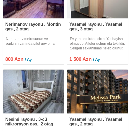
Nərimanov rayonu , Montin
Yasamal rayonu , Yasamal
qəs., 2 otaq
qəs., 3 otaq
Nerimanov metrosunun ve
Ev yeni temirden cixib. Yashayish
parkinin yaninda pilot goy bina
olmuyub. Aileler uchun ela teklifdir.
Seligeli saxlanilmasi teleb olunur.
800 Azn
1 500 Azn
/ Ay
/ Ay
Nəsimi rayonu , 3-cü
Yasamal rayonu , Yasamal
mikrorayon qəs., 2 otaq
qəs., 2 otaq