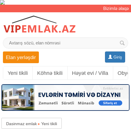
Bizimlə əlaqə
Elan yerləşdir
Giriş
Yeni tikili
Köhnə tikili
Həyət evi / Villa
Obyek
Dasinmaz emlak
▸
Yeni tikili