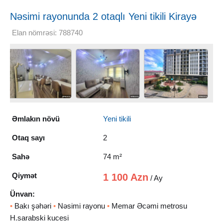
Nəsimi rayonunda 2 otaqlı Yeni tikili Kirayə
verilir, 74 m²
Elan nömrəsi: 788740
Əmlakın növü
Yeni tikili
Otaq sayı
2
Sahə
74 m²
Qiymət
1 100 Azn
/ Ay
Ünvan:
•
Bakı şəhəri
•
Nəsimi rayonu
•
Memar Əcəmi metrosu
H.sarabski kucesi