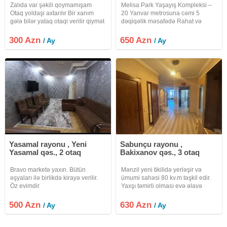
Zalıda var şəkili qoymamışam
Melisa Park Yaşayış Kompleksi –
Otaq yoldaşi axtarılır Bir xanım
20 Yanvar metrosuna cəmi 5
gələ bilər yataq otaqi verilir qiymət
dəqiqəlik məsafədə Rahat və
300azn Evdə hər bir şey var tam
prestijli yaşayış üçün ideal seçim
təmirlidi Kondisoner var İstilik
Mənzil haqqında 19 mərtəbəli
300 Azn
650 Azn
/ Ay
/ Ay
sistemi kombi 20yanvar mts 5dəq
binanın 17-ci mərtəbəsində Sahə
Memar mets 8dəq
55 m² 2 otaqlı Mənzil
Yasamal rayonu , Yeni
Sabunçu rayonu ,
Yasamal qəs., 2 otaq
Bakixanov qəs., 3 otaq
Bravo marketə yaxın. Bütün
Mənzil yeni tikilidə yerləşir və
əşyaları ilə birlikdə kirayə verilir.
ümumi sahəsi 80 kv.m təşkil edir.
Öz evimdir
Yaxşı təmirli olması evə əlavə
komfort və səliqəli görünüş
qazandırır. Otaqlar geniş və
500 Azn
630 Azn
/ Ay
/ Ay
funksional şəkildə planlaşdırılıb,
həm ailəvi yaşayış, həm də