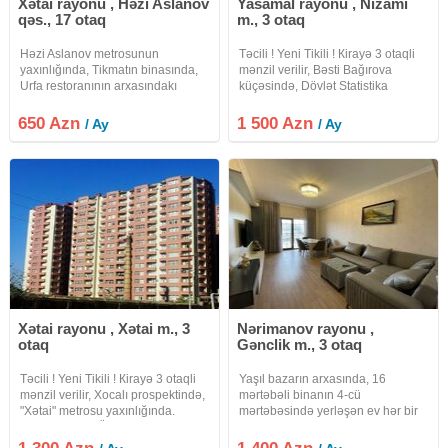
Xətai rayonu , Həzi Aslanov
Yasamal rayonu , Nizami
qəs., 17 otaq
m., 3 otaq
Həzi Aslanov metrosunun
Təcili ! Yeni Tikili ! Кirayə 3 otaqli
yaxınlığında, Tikmatın binasında,
mənzil verilir, Bəsti Bağırova
Urfa restoranının arxasındakı
küçəsində, Dövlət Statistika
məhəllədə 84 m², 2 otaqlı + əlavə
Komitəsi, "Caspian Plaza" bizness
üst otaqlı, tam əşyalı mənzil kirayə
center və "Nizami" metrosu
650 Azn
1 500 Azn
/ Ay
/ Ay
verilir. Mənzil 17 mərtəbəli binanın
yaxinliğinda. Mərtəbə: 18/13.
17-ci yaşayış
Ümumi
Xətai rayonu , Xətai m., 3
Nərimanov rayonu ,
otaq
Gənclik m., 3 otaq
Təcili ! Yeni Tikili ! Кirayə 3 otaqli
Yaşıl bazarın arxasında, 16
mənzil verilir, Xocalı prospektində,
mərtəbəli binanın 4-cü
"Xətai" metrosu yaxınlığında.
mərtəbəsində yerləşən ev hər bir
Mərtəbə: 16/9.Ümumi sahəsi:100
şəraiti ilə kirayə verilir. Дом,
kv.m.Qaz+Kombi.Əla təmirli.
расположенный за Зелёным