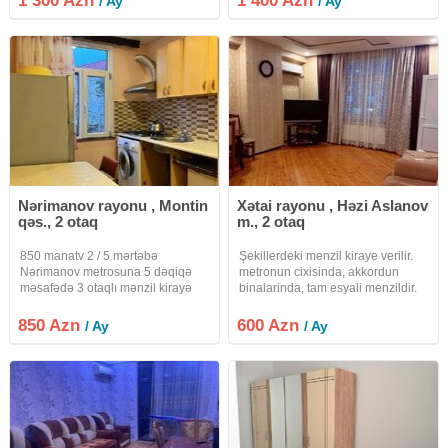
1 300 Azn
1 400 Azn
/ Ay
/ Ay
Parket döşəmə.Sanitar qovşağı
рынком, на 4-м этаже 16-
(duş kabinasi)
этажного здания, сдаётся в
аренду со всеми
Nərimanov rayonu , Montin
Xətai rayonu , Həzi Aslanov
qəs., 2 otaq
m., 2 otaq
850 manatv 2 / 5 mərtəbə
Şekillerdeki menzil kiraye verilir.
Nərimanov metrosuna 5 dəqiqə
metronun cixisinda, akkordun
məsafədə 3 otaqlı mənzil kirayə
binalarinda, tam esyali menzildir.
verilir Nərimanov metrosuna cəmi
5 dəqiqəlik piyada məsafə Səliqəli
850 Azn
600 Azn
/ Ay
/ Ay
və müasir bina 2 yataq otağı +
geniş qonaq otağı Tam