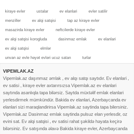
kiraye evler
ustalar
ev elanlari
evler satilir
menziller
ev alqi satqisi
tap az kiraye evler
masazirda kiraye evler
neftcilerde kiraye evler
ev alqi satqisi korogluda
dasinmaz emlak
ev elanlari
ev alqi satqisi
elmlər
unvan az evle həyət evləri ucuz satan
turlar
VIPEMLAK.AZ
Vipemlak.az daşınmaz əmlak , ev alqı satqı saytıdır. Ev elanlari ,
ev satisi , kiraye evler axtarırsızsa Vipemlak.az ev elanlari
saytında asanlıqla tapa bilərsiz. Saytda müxtəlif emlak elanlari
yerlesdirmek mümkündür. Bakida ev elanlari, Azerbaycanda ev
elanlari sizi maraqlandirirsa Vipemlak.az saytinda tapa bilersiniz.
Vipemlak.az Dasinmaz emlak saytinda pulsuz elan yerlesdir, oz
evini sat. Ev alqi satqisi , ev satisi rahat şəkildə həyata keçirə
bilərsiniz. Ev satışında əlavə Bakida kiraye evler, Azerbaycanda