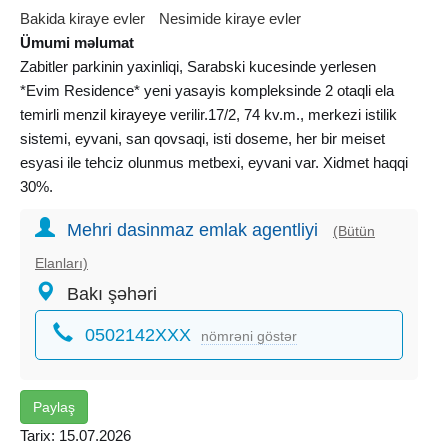
Bakida kiraye evler
Nesimide kiraye evler
Ümumi məlumat
Zabitler parkinin yaxinliqi, Sarabski kucesinde yerlesen
*Evim Residence* yeni yasayis kompleksinde 2 otaqli ela
temirli menzil
kirayeye
verilir.17/2, 74 kv.m., merkezi istilik
sistemi, eyvani, san qovsaqi, isti doseme, her bir meiset
esyasi ile tehciz olunmus metbexi, eyvani var. Xidmet haqqi
30%.
Mehri dasinmaz emlak agentliyi
(Bütün
Elanları)
Bakı şəhəri
0502142XXX
nömrəni göstər
Paylaş
Tarix: 15.07.2026