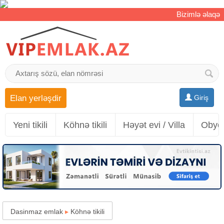
Bizimlə əlaqə
Elan yerləşdir
Giriş
Yeni tikili
Köhnə tikili
Həyət evi / Villa
Obyek
Dasinmaz emlak
▸
Köhnə tikili