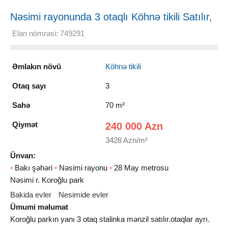
Nəsimi rayonunda 3 otaqlı Köhnə tikili Satılır,
70 m²
Elan nömrəsi: 749291
Əmlakın növü
Köhnə tikili
Otaq sayı
3
Sahə
70 m²
Qiymət
240 000 Azn
3428 Azn/m²
Ünvan:
•
Bakı şəhəri
•
Nəsimi rayonu
•
28 May metrosu
Nəsimi r. Koroğlu park
Bakida evler
Nesimide evler
Ümumi məlumat
Koroğlu parkın yanı 3 otaq stalinka mənzil satılır.otaqlar ayrı.