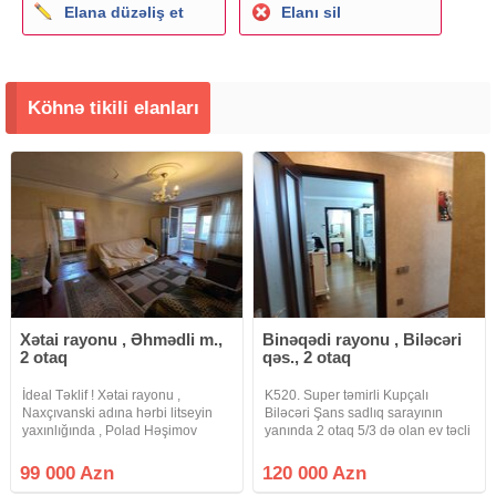
Elana düzəliş et
Elanı sil
Köhnə tikili elanları
Xətai rayonu , Əhmədli m.,
Binəqədi rayonu , Biləcəri
2 otaq
qəs., 2 otaq
İdeal Təklif ! Xətai rayonu ,
K520. Super təmirli Kupçalı
Naxçıvanski adına hərbi litseyin
Biləcəri Şans sadlıq sarayının
yaxınlığında , Polad Həşimov
yanında 2 otaq 5/3 də olan ev təcli
küçəsində , əsas yolun kənarında
satlır qiymətdə razılaşmaq olar
yerləşən 5 mərtəbəli daş binanın
isdənlən vaxt baxmaq olar ciraq
99 000 Azn
120 000 Azn
3-cü mərtəbəsində , ümumi sahəsi
əmlak kanalına abunə olun bütün