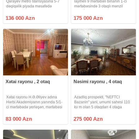
Qarayev metro stansiyasına 5-7
layiheli 9 mərtəbəli binanın 1-ci
dəqiqəlik piyada məsafədə
mərtəbəsində 3 otaqlı mənzil
yerləşən 5 mərtəbəli Xruşşovka
satılır.İstilik sistemi
layihəli binanın 4-cü mərtəbəsində
mərkəzidir.Əmlak ofisinə ödəniş
136 000 Azn
175 000 Azn
1 otaqdan 2 otağa ideal şəkildə
alıcı tərəfindən məbləğin 1%-ni
düzəldilmiş mənzil satılır.
təşkil edir.
Xətai rayonu , 2 otaq
Nəsimi rayonu , 4 otaq
Xətai rayonu H.Ə.Əliyev adına
Azadliq prospekti, "NEFTCI
Hərbi Akademiyanın yanında 5/1-
Bazanin" yani, umumi sahesi 110
ci mərtəbədə yerləşən, mərtəbəsi
kv m olan 5 otaqdan 4 otaga
hündür (bel-etaj), Eksperimental, 2
duzelme menzil satilir. Mertebe
otaqlı (1-dən 2-yə düzəlmiş), künc
5/3, yaxsi temir, doseme parket,
83 000 Azn
275 000 Azn
binada yerləşən 42 kv.m^2 sahəsi
qurasdirilmis metbex mebeli,
olan orta təmirli
sanuzel ayri – ayridir, qaz,