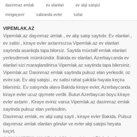
dasinmaz emlak
ev elanlari
ev alqi satqisi
mingəçevir
sabranda evler
turlar
VIPEMLAK.AZ
Vipemlak.az daşınmaz əmlak , ev alqı satqı saytıdır. Ev elanlari ,
ev satisi , kiraye evler axtarırsızsa Vipemlak.az ev elanlari
saytında asanlıqla tapa bilərsiz. Saytda müxtəlif emlak elanlari
yerlesdirmek mümkündür. Bakida ev elanlari, Azerbaycanda ev
elanlari sizi maraqlandirirsa Vipemlak.az saytinda tapa bilersiniz.
Vipemlak.az Dasinmaz emlak saytinda pulsuz elan yerlesdir, oz
evini sat. Ev alqi satqisi , ev satisi rahat şəkildə həyata keçirə
bilərsiniz. Ev satışında əlavə Bakida kiraye evler, Azerbaycanda
kiraye evler ucuz qiymete verilir. Butun Azerbaycan boyu kiraye
evler axtarin . Kiraye eviniz varsa Vipemlak.az dasinmaz emlak
saytinda pulsuz elan yerlesdirin.
Dasinmaz emlak, ev alqi satqi sayti , kiraye evler Bakida. Pulsuz
daşınmaz əmlak elanları göndər ve evler alqi satqisi heyata
keçirt.