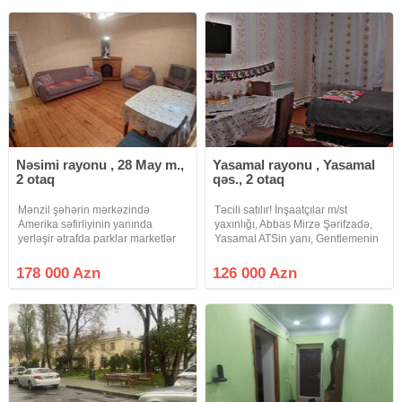
50 kv.m olan qanuni 2
vidyalar sizə catsın əgər
Nəsimi rayonu , 28 May m.,
Yasamal rayonu , Yasamal
2 otaq
qəs., 2 otaq
Mənzil şəhərin mərkəzində
Təcili satılır! İnşaatçılar m/st
Amerika səfirliyinin yanında
yaxınlığı, Abbas Mirzə Şərifzadə,
yerləşir ətrafda parklar marketlər
Yasamal ATSin yanı, Gentlemenin
məktəb baxca və isdənilən iaşə
arxası, 2 otağa düzəlmə, 45 kv.m,
obyektləri mövcuddur 28 may
1/5, leninqrad layihəli daş ev
178 000 Azn
126 000 Azn
metrosunun 2 ci çıxışına 6 . 7
satılır.
dəqiqəlik yürumə məsafəsində
yerləşir 4