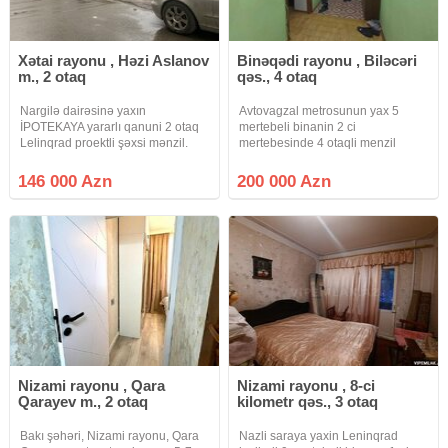
Xətai rayonu , Həzi Aslanov
Binəqədi rayonu , Biləcəri
m., 2 otaq
qəs., 4 otaq
Nargilə dairəsinə yaxın
Avtovagzal metrosunun yax 5
İPOTEKAYA yararlı qanuni 2 otaq
mertebeli binanin 2 ci
Lelinqrad proektli şəxsi mənzil.
mertebesinde 4 otaqli menzil
Mənzildə həm mərkəzi istilik həm
satilir.Qarsisinda bagi ve qaraji
kombi, ehtiyat su çəni kondisioner
var.Real aliciya endirim olunacaq.
146 000 Azn
200 000 Azn
mətbəx mebeli və s var. Şəxsi
Qiymet 200 000 Azn
mənzilimdir real alıcıya
Nizami rayonu , Qara
Nizami rayonu , 8-ci
Qarayev m., 2 otaq
kilometr qəs., 3 otaq
Bakı şəhəri, Nizami rayonu, Qara
Nazli saraya yaxin Leninqrad