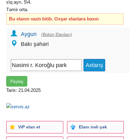
s\q ayrı. 5\4.
Təmir orta.
Bu elanın vaxtı bitib. Oxşar elanlara baxın
Aygun
(Bütün Elanları)
Bakı şəhəri
Paylaş
Tarix: 21.04.2025
ViP elan et
Elanı irəli çək