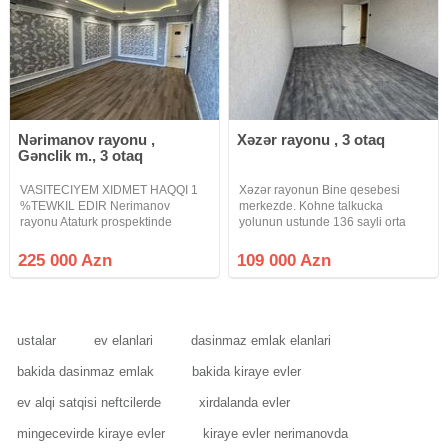
Nərimanov rayonu ,
Xəzər rayonu , 3 otaq
Gənclik m., 3 otaq
VASITECIYEM XIDMET HAQQI 1
Xəzər rayonun Bine qesebesi
%TEWKIL EDIR Nerimanov
merkezde. Kohne talkucka
rayonu Ataturk prospektinde
yolunun ustunde 136 sayli orta
9mertebeli binada 67 kvadratliq
mektebin tam yaninda yerleşen
menzil satilir.2nin 3 e deyisdirilib,
kohne tikili 5 mertebeli binanin 5ci
225 000 Azn
109 000 Azn
temirlidi, su, qaz, iwiq, lift
mertebesinde 67kvadrat olan
var.Telefonda deqiq unvan
qanuni 3 otaq satisa cixib. Menzil.
deyilmir.Saat
Full
ustalar
ev elanlari
dasinmaz emlak elanlari
bakida dasinmaz emlak
bakida kiraye evler
ev alqi satqisi neftcilerde
xirdalanda evler
mingecevirde kiraye evler
kiraye evler nerimanovda