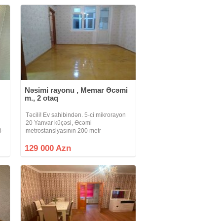
Nəsimi rayonu , Memar Əcəmi
m., 2 otaq
Təcili! Ev sahibindən. 5-ci mikrorayon
20 Yanvar küçəsi, Əcəmi
8-
metrostansiyasının 200 metr
yaxınlığıda, "Yaşam Residents" tərəfdə,
piyada 3 dəqiqəlik, Fransız proyekti
129 000 Azn
n
olan, 5/5-də, qanuni 2 otaq, 3 otağa