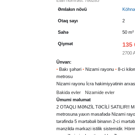
Elan nömrəsi: 786285
Əmlakın növü
Köhnə t
Otaq sayı
2
Sahə
50 m²
Qiymət
135 
2700 
Ünvan:
•
Bakı şəhəri
•
Nizami rayonu
•
8-ci kil
metrosu
Nizami rayonu İcra hakimiyyətinin arxas
Bakida evler
Nizamide evler
Ümumi məlumat
2 OTAQLI MƏNZİL TƏCİLİ SATILIR!! Mənz
metrosuna yaxın məsafədə Nizami rayon
tərəfində 5 mərtəbəli binanın 2-ci mərtəb
mənzildə mərkəzi istilik sistemidir. Hörm