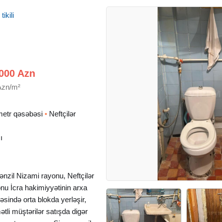
ikili
000 Azn
Azn/m²
ometr qəsəbəsi
•
Neftçilər
ı
il Nizami rayonu, Neftçilər
u İcra hakimiyyətinin arxa
əsində orta blokda yerləşir,
ətli müştərilər satışda digər