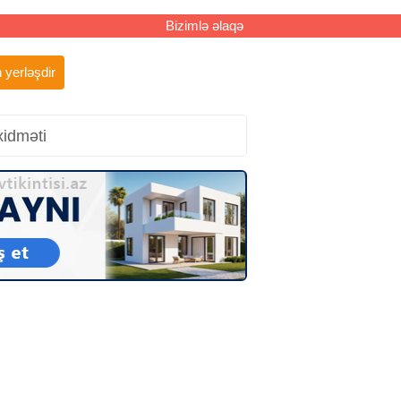
Bizimlə əlaqə
 yerləşdir
xidməti