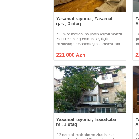
Yasamal rayonu , Yasamal
Y
qəs., 3 otaq
A
* Elmlər metrosuna yaxın əşyalı mənzil
T
Satılır * * Zəng edin, baxış üçün
p
razılaşaq * * Sənədləşmə prosesi tam
m
qanuni və şəffaf şəkildə aparılır * *
3
Binanın tipi : köhnə tikili (Xruşofka) *
mə
221 000 Azn
2
Otaq Sayı : 3 otaqlı *
d
D
Yasamal rayonu , İnşaatçılar
Y
m., 1 otaq
A
13 nomrali maktaba va zirat banka
S