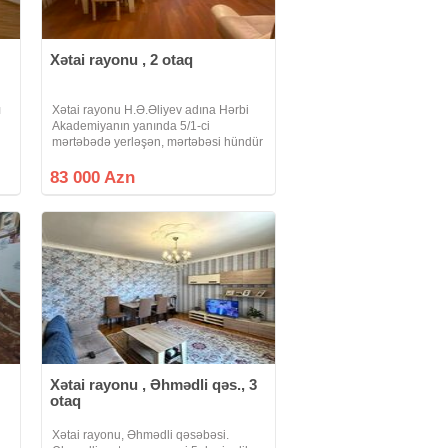
Xətai rayonu , 2 otaq
ı
Xətai rayonu H.Ə.Əliyev adına Hərbi
Akademiyanın yanında 5/1-ci
mərtəbədə yerləşən, mərtəbəsi hündür
(bel-etaj), Eksperimental, 2 otaqlı (1-
dən 2-yə düzəlmiş), künc binada
83 000 Azn
yerləşən 42 kv.m^2 sahəsi olan orta
təmirli
Xətai rayonu , Əhmədli qəs., 3
otaq
Xətai rayonu, Əhmədli qəsəbəsi.