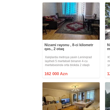
Nizami rayonu , 8-ci kilometr
N
qəs., 2 otaq
m
Xalqlarda metroya yaxin Leninqrad
K
layiheli 5 mərtəbəli binanın 4-cu
m
mərtəbəsində orta blokda 2 otaqlı
y
esyali mənzil satılır.İstilik sistemi
s
mərkəzidir.
i
162 000 Azn
1
k
s