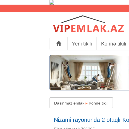
Yeni tikili
Köhnə tikili
Dasinmaz emlak
▸
Köhnə tikili
Nizami rayonunda 2 otaqlı Köhn