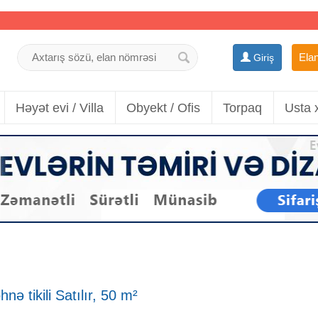
Elan
Giriş
Həyət evi / Villa
Obyekt / Ofis
Torpaq
Usta 
ə tikili Satılır, 50 m²