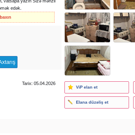
, vatsapa yazın Sizə mənzil
kömək edək.
 baxın
Tarix: 05.04.2026
ViP elan et
Elana düzəliş et