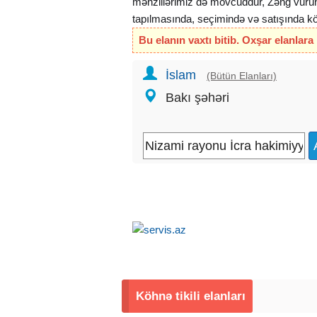
mənzillərimiz də mövcuddur, Zəng vurun
tapılmasında, seçimində və satışında 
Bu elanın vaxtı bitib. Oxşar elanlara
İslam
(Bütün Elanları)
Bakı şəhəri
Köhnə tikili elanları