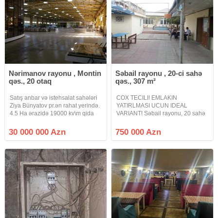
Nərimanov rayonu , Montin
Səbail rayonu , 20-ci sahə
qəs., 20 otaq
qəs., 307 m²
Satış anbar və istehsalat sahələri
COX TECILI! EMLAKIN
Ziya Bünyatov pr.ən rahat yerində.
YATIRLMASI UCUN IDEAL
4.5 Ha ərazidə 19000 kv\m qida
VARIANT! Səbail rayonu, 20 sahə
məhsulları dərman parfyumeriya
dairəsinin yanı, əsas yolun
mebel məişət texnikası və hər cür
kənarında, 6 sot torpaq sahəsində
30 000 000 Azn
750 000 Azn
ekologi təmiz istehsalat üçün
tikilmiş restoran satılır. Ümumi
əlverişli anbar və
sahəsi 307 kv.m. Yaxşı təmir, 10
otaq, 2 zal, yay