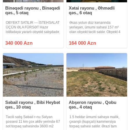
Binəqədi rayonu , Binəqədi
Xətai rayonu , Əhmədli
qəs., 5 otaq
qəs., 6 otaq
OBYEKT SATILIR — İSTEHSALAT
Əsas yolun düz kənarında
ÜÇÜN ƏLA FÜRSƏT Hazır
yerləşən, ümumi sahəsi 157 m²
istifadəyə yararlı obyekt satışdadır.
olan obyekt təcili satılır. Obyekt 4
Mebel işi və digər istehsalat
kabinet, 2 zal, mətbəx və sanitar
sahələri üçün çox əlverişli
qovşağından ibarətdir. Bütün
340 000 Azn
164 000 Azn
seçimdir. 3 faza sənaye elektrik
avadanlıqlarla birlikdə satılır və
sistemi Beton panel konstruksiya
müxtəlif fəaliyyət növləri
Səbail rayonu , Bibi Heybət
Abşeron rayonu , Qobu
qəs., 10 otaq
qəs., 4 otaq
Təcili satış Səbail r-nu Səlyan
1.5 hektar ümumi sahəyə malik,
şossesi 11 km çox aktiv yerində 67
çıxarışlı (kupçalı) kammersiya
sot torpaq sahəsində 3600 m2
torpaq sahəsi satılır. Ərazi tam