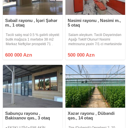
Səbail rayonu , İçəri Şəhər
Nəsimi rayonu , Nəsimi m.,
m., 1 otaq
5 otaq
Təcili satış real 0.5 % gəlirli obyekt
Salam əleykum. Təcili Dəyərindən
butik mağaza 1 mərtəbə 38 m2
Aşağı Təklif Olunur! Nəsimi
Mərkəz Neftçilər prospekti 71 .
metrosuna yaxin 7/1-ci mərtəsində
Əsas küçəyə 1 qapı və 2 vitrin
yol qırağında mövcud sahəsi
çıxış.Əla təmir oroqinal dizayn.
100kv.m (kupçada qeyri yaşayiş
600 000 Azn
500 000 Azn
İcarədarı var uzuz müddətli
sahəsi 72kv.m) 5 otaqli, addelni
müqailə. Bütün suallar
mətbəxt otaqi və s/q olan tam
Sabunçu rayonu ,
Xəzər rayonu , Dübəndi
Bakixanov qəs., 3 otaq
qəs., 14 otaq
• EKSKLUZİV! • EMLAKİN
Zire (Dubendi) Qesebesi 2, 20