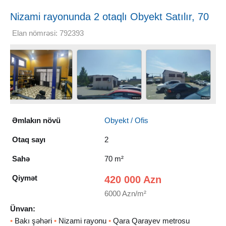
Nizami rayonunda 2 otaqlı Obyekt Satılır, 70
m²
Elan nömrəsi: 792393
Əmlakın növü
Obyekt / Ofis
Otaq sayı
2
Sahə
70 m²
Qiymət
420 000 Azn
6000 Azn/m²
Ünvan:
•
Bakı şəhəri
•
Nizami rayonu
•
Qara Qarayev metrosu