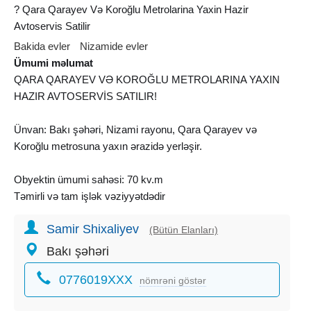
? Qara Qarayev Və Koroğlu Metrolarina Yaxin Hazir
Avtoservis Satilir
Bakida evler
Nizamide evler
Ümumi məlumat
QARA QARAYEV VƏ KOROĞLU METROLARINA YAXIN
HAZIR AVTOSERVİS SATILIR!
Ünvan: Bakı şəhəri, Nizami rayonu, Qara Qarayev və
Koroğlu metrosuna yaxın ərazidə yerləşir.
Obyektin ümumi sahəsi: 70 kv.m
Təmirli və tam işlək vəziyyətdədir
2 boksdan ibarətdir (arakəsməsiz)
Samir Shixaliyev
Boksun bir hissəsi yamadır
(Bütün Elanları)
Digər hissəsində podyomnik quraşdırılıb
Bakı şəhəri
Sanitar qovşağı mövcuddur
0776019XXX
Qaz, su və işıq daimidir
nömrəni göstər
Kombi sistemi quraşdırılıb