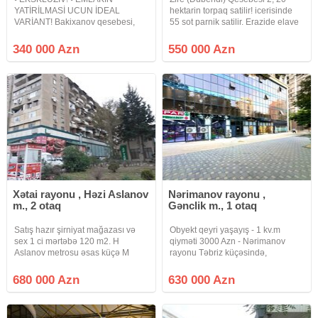
YATİRİLMASİ UCUN İDEAL
hektarin torpaq satilir! icerisinde
VARİANT! Bakixanov qesebesi,
55 sot parnik satilir. Erazide elave
"KontaktHome" ve Bakixanov
180 kv.m ev tipli tikilide
Ticaret merkezinden 100 metr
movcuddur. Baglara yaxin yerde
340 000 Azn
550 000 Azn
mesafede, 9 mertebeli binanin 1-ci
yerleshir. Denizin qiragindadir
mertebesinde umui sahesi 220 kv
yaxindir. 400 kilovotluq
m olan
Xətai rayonu , Həzi Aslanov
Nərimanov rayonu ,
m., 2 otaq
Gənclik m., 1 otaq
Satış hazır şirniyat mağazası və
Obyekt qeyri yaşayış - 1 kv.m
sex 1 ci mərtəbə 120 m2. H
qiyməti 3000 Azn - Nərimanov
Aslanov metrosu əsas küçə M
rayonu Təbriz küçəsində,
Hadi 41 və X Məmmədov
Premium Residence Plazanın
küçələrinin kəsişməsi. Metroya
binasında 2-ci mərtəbədə yerləşir.
680 000 Azn
630 000 Azn
maksimum yaxın. Qapı və vitrinlər
Girişi ayrıcadır. Sahəsi 209 kv.m,
əsas küçəyə baxır. Təmir əla .
hündürlüyü isə 3.74 metrdir.
İcarədarı var