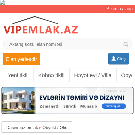
Bizimlə əlaqə
Elan yerləşdir
Giriş
Yeni tikili
Köhnə tikili
Həyət evi / Villa
Obyek
Dasinmaz emlak
▸
Obyekt / Ofis