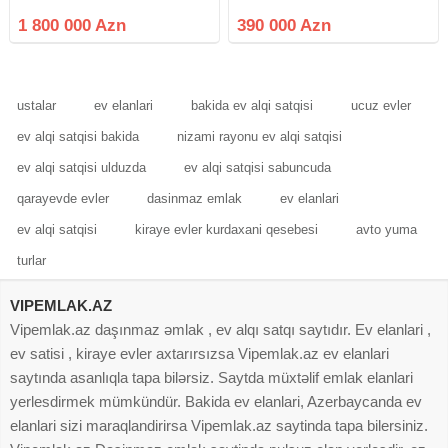
obyekt . Əsas yoldan giriş. Tikililər
hasara alınıb və sahibkarlıq
özəl. Torpaq istifadə. Bütün suallar
fəaliyyəti üçün uyğundur. Sahədə
1 800 000 Azn
390 000 Azn
görüş əsnasında həll olunur Bütün
qaz, su və işıq xətləri mövcuddur.
sənədlıər
Torpaq üzərində 1000 m²
ustalar
ev elanlari
bakida ev alqi satqisi
ucuz evler
ev alqi satqisi bakida
nizami rayonu ev alqi satqisi
ev alqi satqisi ulduzda
ev alqi satqisi sabuncuda
qarayevde evler
dasinmaz emlak
ev elanlari
ev alqi satqisi
kiraye evler kurdaxani qesebesi
avto yuma
turlar
VIPEMLAK.AZ
Vipemlak.az daşınmaz əmlak , ev alqı satqı saytıdır. Ev elanlari ,
ev satisi , kiraye evler axtarırsızsa Vipemlak.az ev elanlari
saytında asanlıqla tapa bilərsiz. Saytda müxtəlif emlak elanlari
yerlesdirmek mümkündür. Bakida ev elanlari, Azerbaycanda ev
elanlari sizi maraqlandirirsa Vipemlak.az saytinda tapa bilersiniz.