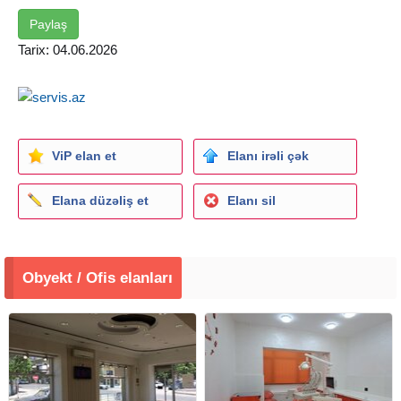
İstipolla təchiz olunub
Geniş parking imkanı var
Paylaş
Hazır işlək avtoservis kimi fəaliyyət göstərir
Tarix: 04.06.2026
Uzun müddətdir stabil icarədədir
Çıxarışi var.
Real alıcı ilə qiymətdə razılaşmaq mümkündür.
ViP elan et
Elanı irəli çək
Elana düzəliş et
Elanı sil
Obyekt / Ofis elanları