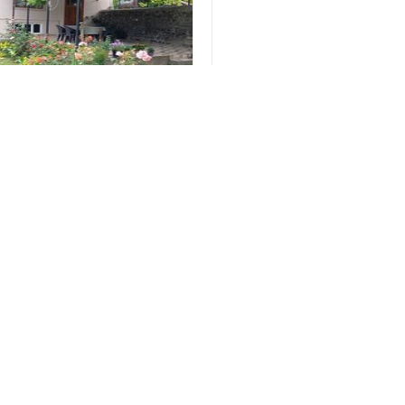
ax ş., Həyət evi / Villa , 4 otaq
Qax ş., Həyət evi / Villa , 2 ot
gcay kendinde esa yoldan 30 metr o
Ancag aileüçün etrafli melumatiçin
rde yerleşir internet geniş besetka
vacap hada zeng ede bilersiz
enli Lice qapiua qeder asvalt yol
50 Azn
80 Azn
/ Gün
/ Gün