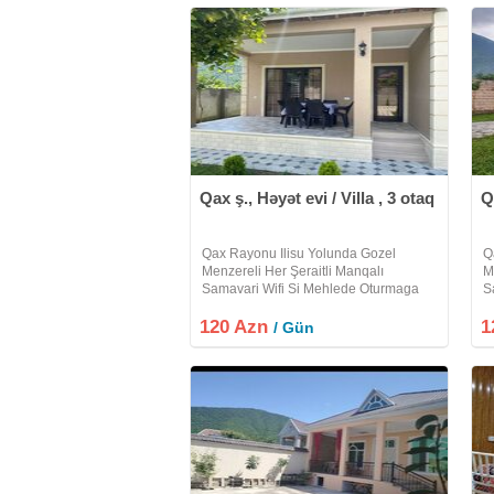
Qax ş., Həyət evi / Villa , 3 otaq
Q
Qax Rayonu Ilisu Yolunda Gozel
Q
Menzereli Her Şeraitli Manqalı
M
Samavari Wifi Si Mehlede Oturmaga
S
Yeri Olan Heyet Evi Villa Kiraye Verilir
Y
120 Azn
Etrafli Melumat Üçün Zeng Edin Xos
1
E
/ Gün
Istirahetler
Is