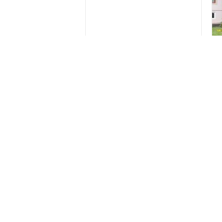
Qax ş., Həyət evi / Villa , 3 otaq
Q
Qax rayon.qaxbaş.3 yataq otaqi
A
var.internet.balkon.besedka.uşaq ucün
e
basseyin.ev 9 nafər ucün.3 nafər 60
.
azn.
60 Azn
1
/ Gün