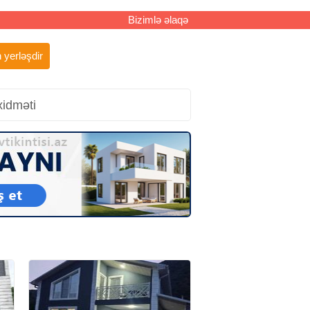
Bizimlə əlaqə
 yerləşdir
xidməti