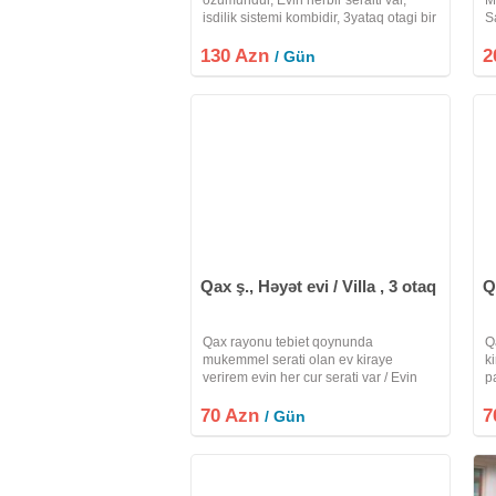
isdilik sistemi kombidir, 3yataq otagi bir
S
studiozal, otaqlarin hamisi isti
Y
130 Azn
poldur.Wifi, manqal, samavar evde
2
E
/ Gün
movcudur, qiymet tarixe gore deyise
Is
bilir.Ev
Qax ş., Həyət evi / Villa , 3 otaq
Q
Qax rayonu tebiet qoynunda
Q
mukemmel serati olan ev kiraye
ki
verirem evin her cur serati var / Evin
p
istiliyi kombidir elave kondisenir de var
k
70 Azn
/ internet kabel ve TV antina var .
7
q
/ Gün
Heyetinde Bisetkasi maqali samovari
qabi