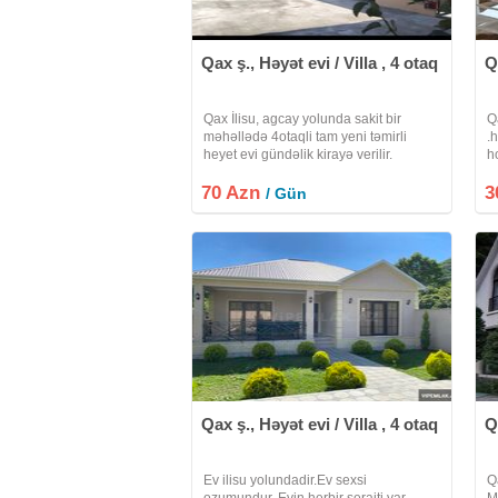
Qax ş., Həyət evi / Villa , 4 otaq
Q
Qax İlisu, agcay yolunda sakit bir
Q
məhəllədə 4otaqli tam yeni təmirli
.
heyet evi gündəlik kirayə verilir.
h
Evde:somavar, manqal, böyük smart
xü
70 Azn
Tv, sürətli WiFi yeni məişət əşyaları
3
d
/ Gün
mövcuddur. Buyurun zəng edin. Ev
1
Qax ş., Həyət evi / Villa , 4 otaq
Q
Ev ilisu yolundadir.Ev sexsi
Q
ozumundur, Evin herbir seraiti var,
M