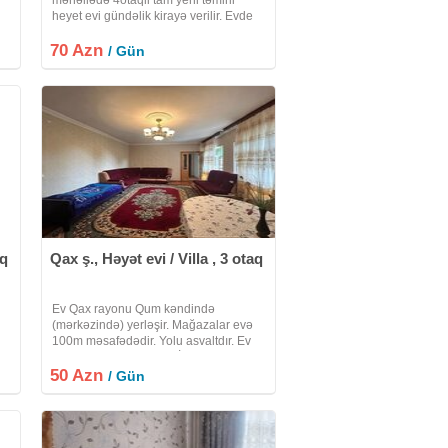
heyet evi gündəlik kirayə verilir. Evde
samavar manqal böyük smart Tv WiFi,
70 Azn
və yeni məişət əşyaları mövcuddur. Ev
/ Gün
sahibindən birbaşa birbaşa.
aq
Qax ş., Həyət evi / Villa , 3 otaq
Ev Qax rayonu Qum kəndində
(mərkəzində) yerləşir. Mağazalar evə
100m məsafədədir. Yolu asvaltdır. Ev
tam təmirli və əşyalıdır. İşığı suyu
50 Azn
daimidir. Vifi ilə təmin olunub. Həyəti
/ Gün
geniş və meyvə ağacları ilə zəngindir.