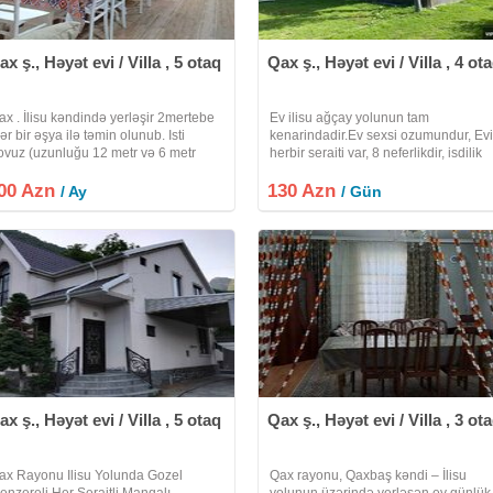
ax ş., Həyət evi / Villa , 5 otaq
Qax ş., Həyət evi / Villa , 4 ot
ax . İlisu kəndində yerləşir 2mertebe
Ev ilisu ağçay yolunun tam
hər bir əşya ilə təmin olunub. Isti
kenarindadir.Ev sexsi ozumundur, Ev
ovuz (uzunluğu 12 metr və 6 metr
herbir seraiti var, 8 neferlikdir, isdilik
susi ilə içməli su ilə gətizdirilib
sistemi kombidir. Wifi, manqal,
00 Azn
oldurulub.) Iri mətbəx heyetinde
130 Azn
samavar evde movcudur, qiymet tarix
/ Ay
/ Gün
2neferlik rahat yerləşə bilər
gore deyise bilir.Ev yalniz aile ucun
ax ş., Həyət evi / Villa , 5 otaq
Qax ş., Həyət evi / Villa , 3 ot
ax Rayonu Ilisu Yolunda Gozel
Qax rayonu, Qaxbaş kəndi – İlisu
enzereli Her Şeraitli Manqalı
yolunun üzərində yerləşən ev günlük