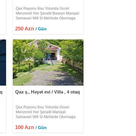
Qax Rayonu Ilisu Yolunda Gozel
Menzereli Her Şeraitli Baseyn Manqalı
Samavari Wifi Si Mehlede Oturmaga
r
Yeri Olan Heyet Evi Villa Kiraye Verilir
250 Azn
Etrafli Melumat Üçün Zeng Edin Xos
/ Gün
Istirahetler
aq
Qax ş., Həyət evi / Villa , 4 otaq
Qax Rayonu Ilisu Yolunda Gozel
Menzereli Her Şeraitli Manqalı
Samavari Wifi Si Mehlede Oturmaga
r
Yeri Olan Heyet Evi Villa Kiraye Verilir
100 Azn
Etrafli Melumat Üçün Zeng Edin Xos
/ Gün
Istirahetler