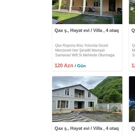
Qax ş., Həyət evi / Villa , 4 otaq
Q
Qax Rayonu Ilisu Yolunda Gozel
Q
Menzereli Her Şeraitli Manqalı
M
Samavari Wifi Si Mehlede Oturmaga
S
Yeri Olan Heyet Evi Villa Kiraye Verilir
Y
120 Azn
Etrafli Melumat Üçün Zeng Edin Xos
1
E
/ Gün
Istirahetler
Is
Qax ş., Həyət evi / Villa , 4 otaq
Q