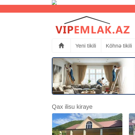
Yeni tikili
Köhnə tikili
Qax ilisu kiraye