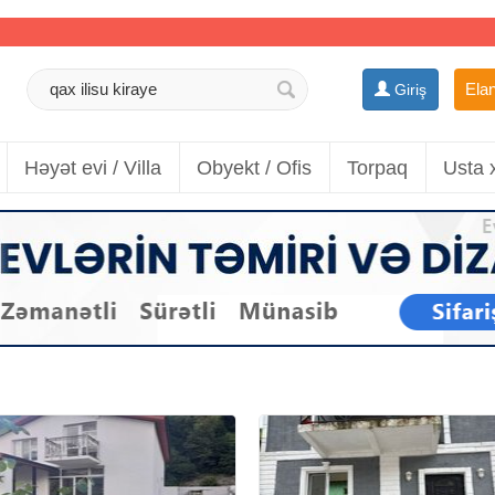
Elan
Giriş
Həyət evi / Villa
Obyekt / Ofis
Torpaq
Usta 