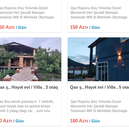
ax Rayonu Ilisu Yolunda Gozel
Qax Rayonu Ilisu Yolunda Gozel
enzereli Her Şeraitli Manqalı
Menzereli Her Şeraitli Manqalı
amavari Wifi Si Mehlede Oturmaga
Samavari Wifi Si Mehlede Oturmaga
eri Olan Heyet Evi Villa Kiraye Verilir
Yeri Olan Heyet Evi Villa Kiraye Verili
50 Azn
trafli Melumat Üçün Zeng Edin Xos
150 Azn
Etrafli Melumat Üçün Zeng Edin Xos
/ Gün
/ Gün
tirahetler
Istirahetler
ax ş., Həyət evi / Villa , 3 otaq
Qax ş., Həyət evi / Villa , 5 ot
ax Ilisu kendi yolunda 6 -7 neferlik ,
Qax Rayonu Ilisu Yolunda Gozel
ozel heyeti olan ev gunluk kiraye
Menzereli Her Şeraitli Manqalı
rilir 3 yatag otagi zal , , evin onu
Samavari Wifi Si Mehlede Oturmaga
erass mangal samovar wi fi.
Yeri Olan Heyet Evi Villa Kiraye Verili
0 Azn
180 Azn
Etrafli Melumat Üçün Zeng Edin Xos
/ Gün
/ Gün
Istirahetler