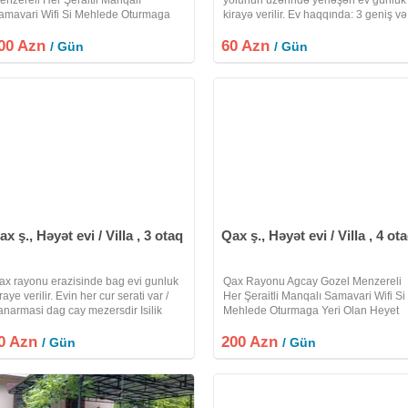
amavari Wifi Si Mehlede Oturmaga
kirayə verilir. Ev haqqında: 3 geniş və
eri Olan Heyet Evi Villa Kiraye Verilir
rahat otaq 120 m² yaşayış sahəsi
00 Azn
trafli Melumat Üçün Zeng Edin Xos
60 Azn
Sürətli Wi-Fi Manqal zonası Samovar
/ Gün
/ Gün
tirahetler
Geniş və səliqəli həyət
ax ş., Həyət evi / Villa , 3 otaq
Qax ş., Həyət evi / Villa , 4 ot
ax rayonu erazisinde bag evi gunluk
Qax Rayonu Agcay Gozel Menzereli
raye verilir. Evin her cur serati var /
Her Şeraitli Manqalı Samavari Wifi Si
anarmasi dag cay mezersdir Isilik
Mehlede Oturmaga Yeri Olan Heyet
ombidir/ Internet var/ Maqal samvari
Evi Villa Kiraye Verilir Etrafli Melumat
0 Azn
ab qacaq her cur serati var
200 Azn
Üçün Zeng Edin Xos Istirahetler
/ Gün
/ Gün