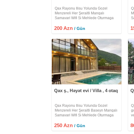
Qax Rayonu Ilisu Yolunda Gozel
Q
Menzereli Her Şeraitli Manqalı
M
Samavari Wifi Si Mehlede Oturmaga
S
Yeri Olan Heyet Evi Villa Kiraye Verilir
Y
200 Azn
Etrafli Melumat Üçün Zeng Edin Xos
1
E
/ Gün
Istirahetler
Is
Qax ş., Həyət evi / Villa , 4 otaq
Q
Qax Rayonu Ilisu Yolunda Gozel
Q
Menzereli Her Şeraitli Baseyn Manqalı
g
Samavari Wifi Si Mehlede Oturmaga
ve
Yeri Olan Heyet Evi Villa Kiraye Verilir
t
250 Azn
Etrafli Melumat Üçün Zeng Edin Xos
8
/ Gün
Istirahetler