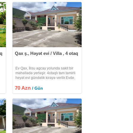
aq
Qax ş., Həyət evi / Villa , 4 otaq
Ev Qax, İlisu agcay yolunda sakit bir
məhəllədə yerləşir. 4otaqlı tam təmirli
heyət evi gündəlik kirayə verilir.Evde,
r
somavar, manqal, smart Tv WiFi, və
70 Azn
yeni məişət əşyaları mövcuddur.
/ Gün
Heyətində rahat parking yeri var.