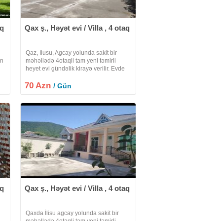
aq
Qax ş., Həyət evi / Villa , 4 otaq
Qaz, Ilusu, Agcay yolunda sakit bir
in
məhəllədə 4otaqli tam yeni təmirli
heyet evi gündəlik kirayə verilir. Evde
samavar manqal smart Tv WiFi və yeni
e
70 Azn
məişət əşyaları mövcuddur. Heyətində
/ Gün
3masinliq rahat parking yeri var.
aq
Qax ş., Həyət evi / Villa , 4 otaq
Qaxda İlisu agcay yolunda sakit bir
məhəllədə 4otaqli tam yeni təmirli