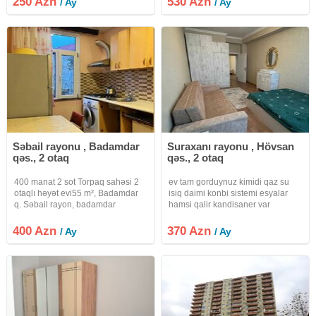
250 Azn
530 Azn
/ Ay
/ Ay
evlər də var öz şəkilləri
yeni əla temir olunub tam
eşyalıdır.Bütün əşyaları
Səbail rayonu , Badamdar
Suraxanı rayonu , Hövsan
qəs., 2 otaq
qəs., 2 otaq
400 manat 2 sot Torpaq sahəsi 2
ev tam gorduynuz kimidi qaz su
otaqlı həyət evi55 m², Badamdar
isiq daimi konbi sistemi esyalar
q. Səbail rayon, badamdar
hamsi qalir kandisaner var
qəsəbəsində 2 otaqlı və yaxşı
təmirli həyət evi kirayə verilir. Ev
400 Azn
370 Azn
/ Ay
/ Ay
yalnız ailələrə və tələbə qızlara
verilir. Kommunal ilə