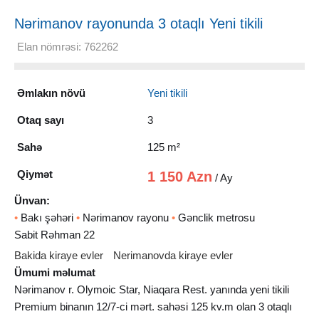
Nərimanov rayonunda 3 otaqlı Yeni tikili
Kirayə verilir, 125 m²
Elan nömrəsi: 762262
Əmlakın növü
Yeni tikili
Otaq sayı
3
Sahə
125 m²
Qiymət
1 150 Azn
/ Ay
Ünvan:
•
Bakı şəhəri
•
Nərimanov rayonu
•
Gənclik metrosu
Sabit Rəhman 22
Bakida kiraye evler
Nerimanovda kiraye evler
Ümumi məlumat
Nərimanov r. Olymoic Star, Niaqara Rest. yanında yeni tikili
Premium binanın 12/7-ci mərt. sahəsi 125 kv.m olan 3 otaqlı