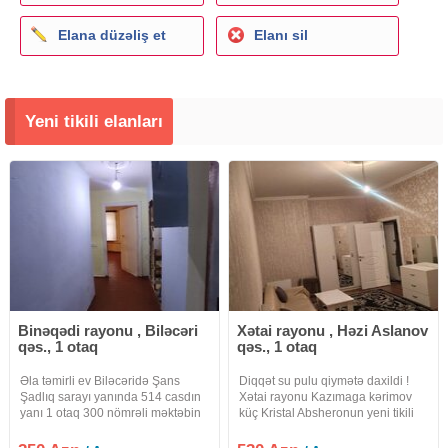
Elana düzəliş et
Elanı sil
Yeni tikili elanları
Binəqədi rayonu , Biləcəri
Xətai rayonu , Həzi Aslanov
qəs., 1 otaq
qəs., 1 otaq
Əla təmirli ev Biləcəridə Şans
Diqqət su pulu qiymətə daxildi !
Şadlıq sarayı yanında 514 casdın
Xətai rayonu Kazımaga kərimov
yanı 1 otaq 300 nömrəli məktəbin
küç Kristal Absheronun yeni tikili
yaxnğda 5/1 də bina evi boş
navastroykasında mənzil kiraye
vəziyətdə olan ev verlir başqa
verilir.Mənzildə yaşayıs olmayıb