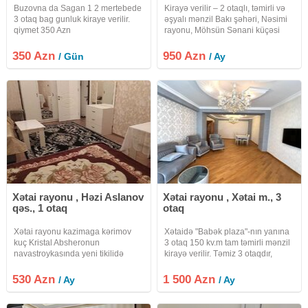
Buzovna da Sagan 1 2 mertebede
Kirayə verilir – 2 otaqlı, təmirli və
3 otaq bag gunluk kiraye verilir.
əşyalı mənzil Bakı şəhəri, Nəsimi
qiymet 350 Azn
rayonu, Möhsün Sənani küçəsi
ünvanında, Tibb Universitetinin
qarşısında yerləşən Yaşayış
350 Azn
950 Azn
/ Gün
/ Ay
Kompleksində 2 otaqlı, tam təmirli
və tam əşyalı mənzil
Xətai rayonu , Həzi Aslanov
Xətai rayonu , Xətai m., 3
qəs., 1 otaq
otaq
Xətai rayonu kazimaga kərimov
Xətaidə "Babək plaza"-nın yanına
kuç Kristal Absheronun
3 otaq 150 kv.m tam təmirli mənzil
navastroykasında yeni tikilidə
kirayə verilir. Təmiz 3 otaqdır,
mənzil kirayə verilir.Mənzil Hər
düzəlmə deyil. Fotolarda
seyle təchiz olunub , kombi , isti
görsənən bütün əşya və
530 Azn
1 500 Azn
/ Ay
/ Ay
pol, bütün mətbəx mebeli və
avadanlıqlar hamısı evə
kondisioner vifi avadanlıqların en
məxsusdur. 2 sürətli lifti var.