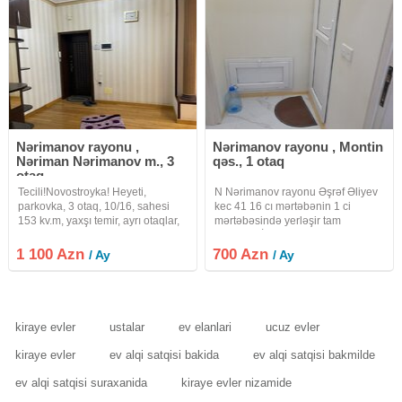
Nərimanov rayonu ,
Nərimanov rayonu , Montin
Nəriman Nərimanov m., 3
qəs., 1 otaq
otaq
Tecili!Novostroyka! Heyeti,
N Nərimanov rayonu Əşrəf Əliyev
parkovka, 3 otaq, 10/16, sahesi
kec 41 16 cı mərtəbənin 1 ci
153 kv.m, yaxşı temir, ayrı otaqlar,
mərtəbəsində yerləşir tam
zal 40m2, plazma tv, 2 su qovşagı,
təmirlidir. İçərisində stol stul
duşkabin, 2 yataq desti, 3 split
kompyuter kondisoner internet
1 100 Azn
700 Azn
/ Ay
/ Ay
kondinsioner, 2 bslkon, kombi,
skaf soyuducu kiçik mətbəxi
böyük metbex, qabyuyan,
telefon ktv pulsuz dayanacağı
sanuzel
kiraye evler
ustalar
ev elanlari
ucuz evler
kiraye evler
ev alqi satqisi bakida
ev alqi satqisi bakmilde
ev alqi satqisi suraxanida
kiraye evler nizamide