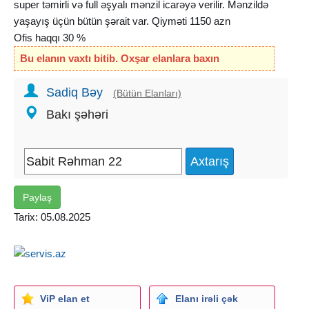
super təmirli və full əşyalı mənzil icarəyə verilir. Mənzildə
yaşayış üçün bütün şərait var. Qiyməti 1150 azn
Ofis haqqı 30 %
Bu elanın vaxtı bitib. Oxşar elanlara baxın
Sadiq Bəy
(Bütün Elanları)
Bakı şəhəri
Paylaş
Tarix: 05.08.2025
ViP elan et
Elanı irəli çək