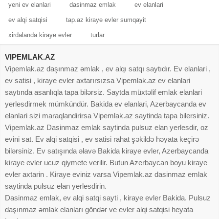
yeni ev elanlari
dasinmaz emlak
ev elanlari
ev alqi satqisi
tap.az kiraye evler sumqayit
xirdalanda kiraye evler
turlar
VIPEMLAK.AZ
Vipemlak.az daşınmaz əmlak , ev alqı satqı saytıdır. Ev elanlari ,
ev satisi , kiraye evler axtarırsızsa Vipemlak.az ev elanlari
saytında asanlıqla tapa bilərsiz. Saytda müxtəlif emlak elanlari
yerlesdirmek mümkündür. Bakida ev elanlari, Azerbaycanda ev
elanlari sizi maraqlandirirsa Vipemlak.az saytinda tapa bilersiniz.
Vipemlak.az Dasinmaz emlak saytinda pulsuz elan yerlesdir, oz
evini sat. Ev alqi satqisi , ev satisi rahat şəkildə həyata keçirə
bilərsiniz. Ev satışında əlavə Bakida kiraye evler, Azerbaycanda
kiraye evler ucuz qiymete verilir. Butun Azerbaycan boyu kiraye
evler axtarin . Kiraye eviniz varsa Vipemlak.az dasinmaz emlak
saytinda pulsuz elan yerlesdirin.
Dasinmaz emlak, ev alqi satqi sayti , kiraye evler Bakida. Pulsuz
daşınmaz əmlak elanları göndər ve evler alqi satqisi heyata