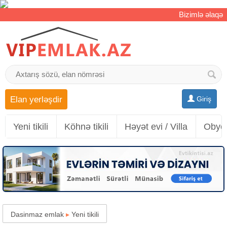
Bizimlə əlaqə
Elan yerləşdir
Giriş
Yeni tikili
Köhnə tikili
Həyət evi / Villa
Obyek
Dasinmaz emlak
▸
Yeni tikili