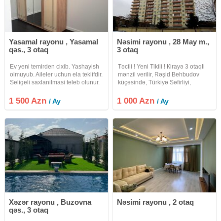
Yasamal rayonu , Yasamal
Nəsimi rayonu , 28 May m.,
qəs., 3 otaq
3 otaq
Ev yeni temirden cixib. Yashayish
Təcili ! Yeni Tikili ! Кirayə 3 otaqli
olmuyub. Aileler uchun ela teklifdir.
mənzil verilir, Rəşid Behbudov
Seligeli saxlanilmasi teleb olunur.
küçəsində, Türkiyә Sәfirliyi,
Azərbaycan Dillər Universiteti , "
Aqua Park " və " 28 May " metrosu
1 500 Azn
1 000 Azn
/ Ay
/ Ay
yaxinliğinda. Mərtəbə: 16/10.
Xəzər rayonu , Buzovna
Nəsimi rayonu , 2 otaq
qəs., 3 otaq