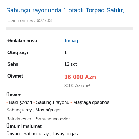
Sabunçu rayonunda 1 otaqlı Torpaq Satılır,
12 sot
Elan nömrəsi: 697703
Əmlakın növü
Torpaq
Otaq sayı
1
Sahə
12 sot
Qiymət
36 000 Azn
3000 Azn/m²
Ünvan:
•
Bakı şəhəri
•
Sabunçu rayonu
•
Maştağa qəsəbəsi
Sabunçu ray., Maştağa qəs
Bakida evler
Sabuncuda evler
Ümumi məlumat
Ünvan : Sabuncu ray., Tavaylıq qəs.