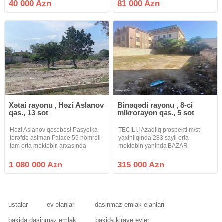
içərisində 3 otaq yarım tikili ev var.
hasarlanib 4 tərəfi yaşayış
40 000 Azn
81 000 Azn
Sənəd: Kupça. Qiymət: 40.000
evidir.Qazi, işığı daimdir. Senedleri
Azn. Real alıcıya endirim
qaydasindadir KUPÇA
olunacaq.
Xətai rayonu , Həzi Aslanov
Binəqədi rayonu , 8-ci
qəs., 13 sot
mikrorayon qəs., 5 sot
Həzi Aslanov qəsəbəsi Pasyolka
TECILI.! Azadliq prospekti m/st
tərəfdə asiman Palace 59 nömrəli
yaxinliqinda 283 sayli orta
tam orta məktəbin arxasında
mektebin yaninda BAZAR
Şöhrət küçəsində 13 sotda
DEYERINDEN ASAQI 5.2 sot
yarımda kupçası var real alıclar
torpaq sahesi satilir torpaqin
1 080 000 Azn
315 000 Azn
narahat etsin 1080000 azn
olculeri tikinti ucun cox idealdir
19x27m etrafda bir cox VILLALAR
var qaz su
ustalar
ev elanlari
dasinmaz emlak elanlari
bakida dasinmaz emlak
bakida kiraye evler