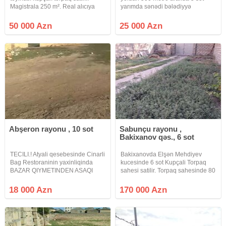
Magistrala 250 m². Real alıcıya
yarımda sənədi bələdiyyə
yerində endirim var. birbaşa zəng
(Belediyye 2004) zaborlu torpaq
edin
satılır real alıclar narahat etsin
50 000 Azn
25 000 Azn
25000
Abşeron rayonu , 10 sot
Sabunçu rayonu ,
Bakixanov qəs., 6 sot
TECILI.! Atyali qesebesinde Cinarli
Bakixanovda Elşən Mehdiyev
Bag Restoraninin yaxinliqinda
kucesinde 6 sot Kupçali Torpaq
BAZAR QIYMETINDEN ASAQI
sahesi satilir. Torpaq sahesinde 80
TECILI OLARAQ 10 sot torpaq
kvadrat Ev var. Ideal sakit kucede
sahesi satilir erazi six yasayis
yerleşir. Elave suallar ile bagli
18 000 Azn
170 000 Azn
massividir qaz su isiq xettleri
zeng edin.
hamisi torpaqin yaninnan kecir