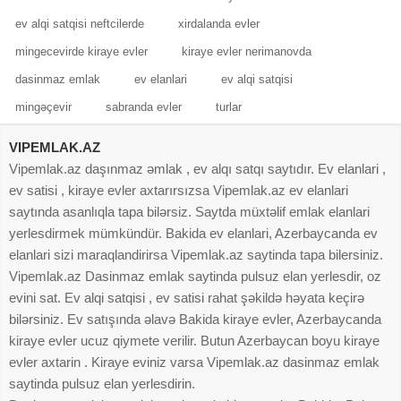
ev alqi satqisi neftcilerde
xirdalanda evler
mingecevirde kiraye evler
kiraye evler nerimanovda
dasinmaz emlak
ev elanlari
ev alqi satqisi
mingəçevir
sabranda evler
turlar
VIPEMLAK.AZ
Vipemlak.az daşınmaz əmlak , ev alqı satqı saytıdır. Ev elanlari ,
ev satisi , kiraye evler axtarırsızsa Vipemlak.az ev elanlari
saytında asanlıqla tapa bilərsiz. Saytda müxtəlif emlak elanlari
yerlesdirmek mümkündür. Bakida ev elanlari, Azerbaycanda ev
elanlari sizi maraqlandirirsa Vipemlak.az saytinda tapa bilersiniz.
Vipemlak.az Dasinmaz emlak saytinda pulsuz elan yerlesdir, oz
evini sat. Ev alqi satqisi , ev satisi rahat şəkildə həyata keçirə
bilərsiniz. Ev satışında əlavə Bakida kiraye evler, Azerbaycanda
kiraye evler ucuz qiymete verilir. Butun Azerbaycan boyu kiraye
evler axtarin . Kiraye eviniz varsa Vipemlak.az dasinmaz emlak
saytinda pulsuz elan yerlesdirin.