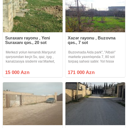
Suraxanı rayonu , Yeni
Xəzər rayonu , Buzovna
Suraxanı qəs., 20 sot
qəs., 7 sot
Merkezi yolun kenarıdı.Marşurut
Buzovnada Aida park", "Albalı"
qarșısından keçir.Su, qaz, işıg ,
marketə yaxınlıqında 7, 80 sot
kanalzasıya sisdemi var.Market,
torpaq sahəsi satılır. Yol hissə
aptek, ve diger xidmetlerın
uzunluq 31 mertdir. 2 şəxs
yanındadı.Real alıcılar zeng etsin
arasında bölgüyə yararlıdır. Yol
15 000 Azn
171 000 Azn
çox genişdir 3-4 avtomobil
rahatlıqla saxlaya