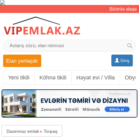
Bizimlə əlaqə
Elan yerləşdir
Giriş
Yeni tikili
Köhnə tikili
Həyət evi / Villa
Obyek
Dasinmaz emlak
▸
Torpaq