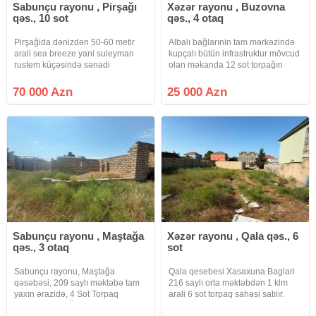
Sabunçu rayonu , Pirşağı
Xəzər rayonu , Buzovna
qəs., 10 sot
qəs., 4 otaq
Pirşağida dənizdən 50-60 metir
Albalı bağlarınin tam mərkəzində
arali sea breeze yani suleyman
kupçalı bütün infrastruktur mövcud
rustem küçəsində sənədi
olan məkanda 12 sot torpağın
bələdiyyə 10 sot yarim 2018
satışına start verildi.
bələdiyyəsi zaborlu torpaq satılır
70 000 Azn
25 000 Azn
içərsində bir otaq tikli hamam
eyaq yolusu var qaz işıq var real
Sabunçu rayonu , Maştağa
Xəzər rayonu , Qala qəs., 6
qəs., 3 otaq
sot
Sabunçu rayonu, Maştağa
Qala qesebesi Xasaxuna Baglari
qəsəbəsi, 209 saylı məktəbə tam
216 saylı orta məktəbdən 1 klm
yaxın ərazidə, 4 Sot Torpaq
arali 6 sot torpaq sahəsi satılır.
Sahəsi Satılır. Ölcü 20*20 yə,
Torpaq sahəsi 4 tərəfdən