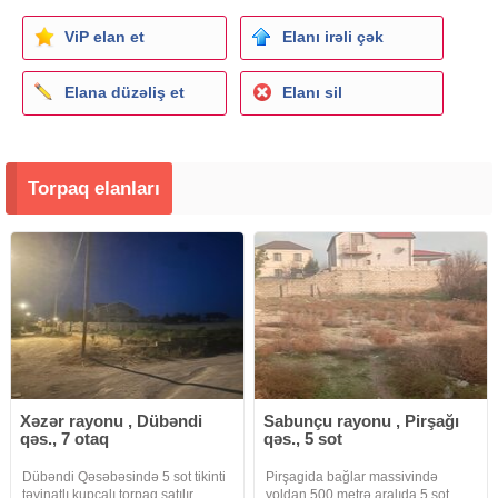
ViP elan et
Elanı irəli çək
Elana düzəliş et
Elanı sil
Torpaq elanları
Xəzər rayonu , Dübəndi
Sabunçu rayonu , Pirşağı
qəs., 7 otaq
qəs., 5 sot
Dübəndi Qəsəbəsində 5 sot tikinti
Pirşagida bağlar massivində
təyinatlı kupçalı torpaq satılır.
yoldan 500 metrə aralıda 5 sot