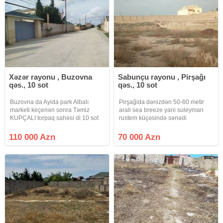
Xəzər rayonu , Buzovna
Sabunçu rayonu , Pirşağı
qəs., 10 sot
qəs., 10 sot
Buzovna da Ayida park Albalı
Pirşağida dənizdən 50-60 metir
marketi keçenən sonra Təmiz
arali sea breeze yani suleyman
KUPÇALI torpaq sahəsi di 10 sot
rustem küçəsində sənədi
və dayimi su qaz işıq var iternet
bələdiyyə 10 sot yarim 2018
xetinə kimi var qiymət sotu 11 min
bələdiyyəsi zaborlu torpaq satılır
110 000 Azn
70 000 Azn
di ətrafında yaşayış evləri çoxdu
içərsində bir otaq tikli hamam
maşurut xətinə yaxindi
eyaq yolusu var qaz işıq var real