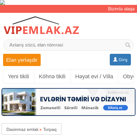
Bizimlə əlaqə
Elan yerləşdir
Giriş
Yeni tikili
Köhnə tikili
Həyət evi / Villa
Obyek
Dasinmaz emlak
▸
Torpaq