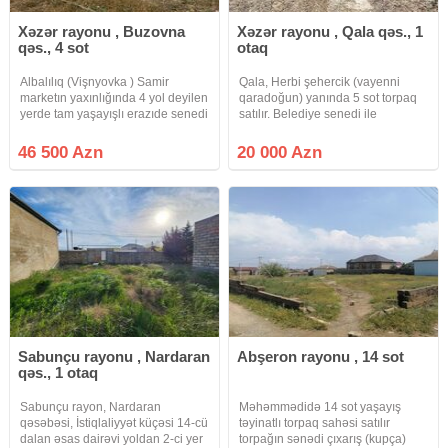
Xəzər rayonu , Buzovna
Xəzər rayonu , Qala qəs., 1
qəs., 4 sot
otaq
Albalılıq (Vişnyovka ) Samir
Qala, Herbi şehercik (vayenni
marketın yaxınlığında 4 yol deyilen
qaradoğun) yanında 5 sot torpaq
yerde tam yaşayışlı erazıde senedi
satılır. Belediye senedi ile
özel mülkiyyet (kupça çıxarış )olan
verilecek. Sotu 4000 manat
torpaq sahesı satılır.Ümümi 4 sot (
Razılaşmaq olar qiymetde 20.000
46 500 Azn
20 000 Azn
kupçada 3.42 sot ) dur Qaz işıq
manat
internet xetti
Sabunçu rayonu , Nardaran
Abşeron rayonu , 14 sot
qəs., 1 otaq
Sabunçu rayon, Nardaran
Məhəmmədidə 14 sot yaşayış
qəsəbəsi, İstiqlaliyyət küçəsi 14-cü
təyinatlı torpaq sahəsi satılır
dalan əsas dairəvi yoldan 2-ci yer
torpağın sənədi çıxarış (kupça)