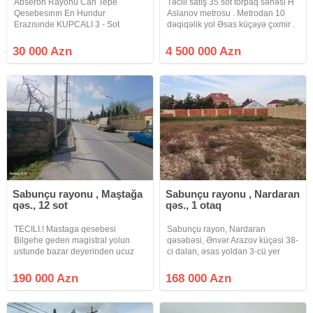
Abseron Rayonu Can Tepe
Təcili satış 35 sot torpaq səhəsi H
Qesebesının En Hundur
Aslanov metrosu . Metrodan 10
Erazısınde KUPCALI 3 - Sot
dəqiqəlik yol Əsas küçəyə çıxmir .
Torpaq Sahesı Satılır.Torpaqın
3 Tərəfi aşıq . Sənəd çıxarış
Teyınatı Kend Teserufatıdır.Etrafı
mülkiyyət .Təyinat yaşayış
30 000 Azn
4 500 000 Azn
Tam Yasayısdır .Marsurut 142
məntəqələri . Bütün suallar görüş
Saylı Avtobusa Ve Mektebe Yaxın
əsnasında həll olunur.
Erazıdedır.Torpaqın
Sabunçu rayonu , Maştağa
Sabunçu rayonu , Nardaran
qəs., 12 sot
qəs., 1 otaq
TECILI.! Mastaga qesebesi
Sabunçu rayon, Nardaran
Bilgehe geden magistral yolun
qəsəbəsi, Ənvər Arazov küçəsi 38-
ustunde bazar deyerinden ucuz
ci dalan, əsas yoldan 3-cü yer
YOL KENARI (POD OBYEKT) 12
Tikinti təyinatlı 6 sot torpaq sahəsi
sot torpaq sahesi satilir torpaq
satılır Sənəd KUPÇA Kod: Sea
190 000 Azn
168 000 Azn
yolun sag qolunda yerlesir olculeri
1008 Qeyd: Müştəri tərəfdən ofis
18x67m icerisinde tikiliside var
zəhmət haqqı 1% təşkil