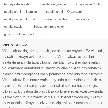
torpaq sahesi satilir
bakida kiraye evler
kiraye evler 2026
ev alqi satqisi nizamide
ev alqi satqisi 20 yanvarda
ev alqi satqisi ulduzda
dasinmaz emlak
ev elanlari
ev alqi satqisi
xirdalanda kiraye evler
gozellik salonu arenda
turlar
VIPEMLAK.AZ
Vipemlak.az daşınmaz əmlak , ev alqı satqı saytıdır. Ev elanlari ,
ev satisi , kiraye evler axtarırsızsa Vipemlak.az ev elanlari
saytında asanlıqla tapa bilərsiz. Saytda müxtəlif emlak elanlari
yerlesdirmek mümkündür. Bakida ev elanlari, Azerbaycanda ev
elanlari sizi maraqlandirirsa Vipemlak.az saytinda tapa bilersiniz.
Vipemlak.az Dasinmaz emlak saytinda pulsuz elan yerlesdir, oz
evini sat. Ev alqi satqisi , ev satisi rahat şəkildə həyata keçirə
bilərsiniz. Ev satışında əlavə Bakida kiraye evler, Azerbaycanda
kiraye evler ucuz qiymete verilir. Butun Azerbaycan boyu kiraye
evler axtarin . Kiraye eviniz varsa Vipemlak.az dasinmaz emlak