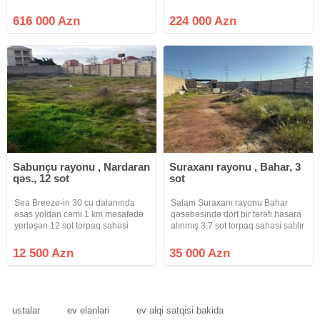
Tikinti təyinatlı 22 sot torpaq
xüsusi mülkiyyət. Torpaq
sahəsi satılır Sənəd KUPÇA Kod:
Məhəmmədinin ən hündür
616 000 Azn
224 000 Azn
Sea 1004 Qeyd: Müştəri tərəfdən
Hissələrindən birində yerləşir
ofis zəhmət haqqı 1%
qətiyyən su basması mümkün
deyil. Məhəmmədi Kənd
Sabunçu rayonu , Nardaran
Suraxanı rayonu , Bahar, 3
qəs., 12 sot
sot
Sea Breeze-in 30 cu dalanında
Salam Suraxanı rayonu Bahar
əsas yoldan cəmi 1 km məsafədə
qəsəbəsində dört bir tərəfi hasara
yerləşən 12 sot torpaq sahəsi
alınmış 3.7 sot torpaq sahəsi satılır
satılır.Referans ilə üzbəüz
torpaq sahəsinin eni 17 metir
yerləşir.Rahat giriş cıxış.Yaşayış
uzunu 22 metirdir 191 nömrəli
12 500 Azn
35 000 Azn
və villa tikintisi üçün əlverişlidir.
maşurut xəttinə piyada 150 metir
məsafədə yerləşir
ustalar
ev elanlari
ev alqi satqisi bakida