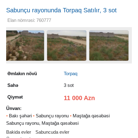
Sabunçu rayonunda Torpaq Satılır, 3 sot
Elan nömrəsi: 760777
Əmlakın növü
Torpaq
Sahə
3 sot
Qiymət
11 000 Azn
Ünvan:
•
Bakı şəhəri
•
Sabunçu rayonu
•
Maştağa qəsəbəsi
Sabunçu rayonu, Maştağa qəsəbəsi
Bakida evler
Sabuncuda evler