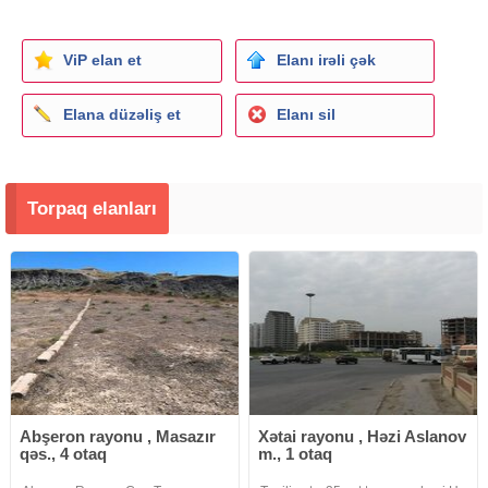
ViP elan et
Elanı irəli çək
Elana düzəliş et
Elanı sil
Torpaq elanları
Abşeron rayonu , Masazır
Xətai rayonu , Həzi Aslanov
qəs., 4 otaq
m., 1 otaq