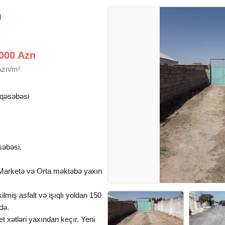
q
000 Azn
Azn/m²
 qəsəbəsi
səbəsi.
Marketə və Orta məktəbə yaxın
miş asfalt və işıqlı yoldan 150
də.
et xətləri yaxından keçır. Yeni