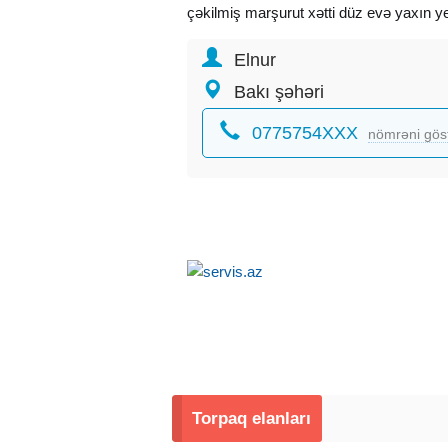
çəkilmiş marşurut xətti düz evə yaxın y
4 tərəfi hasara alınmış.
Elnur
-15 SOT TORPAQ SAHƏSİ SATILIR.
- Qiyməti .. 135 000 manat
Bakı şəhəri
Real alıcı olsa endirimlə inşallah razılaşa
0775754XXX
nömrəni gös
Torpaq elanları