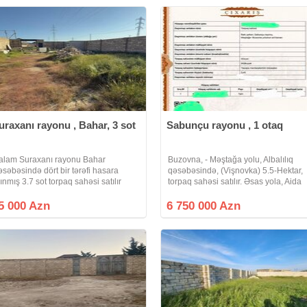
uraxanı rayonu , Bahar, 3 sot
Sabunçu rayonu , 1 otaq
alam Suraxanı rayonu Bahar
Buzovna, - Məştağa yolu, Albalılıq
əsəbəsində dört bir tərəfi hasara
qəsəbəsində, (Vişnovka) 5.5-Hektar,
lınmış 3.7 sot torpaq sahəsi satılır
torpaq sahəsi satılır. Əsas yola, Aida
orpaq sahəsinin eni 17 metir uzunu 22
parka, 5-10 dəqiqəlik məsafədə
etirdir 191 nömrəli maşurut xəttinə
yerləşir. Sənəd- Çıxarış (Kupça).
5 000 Azn
6 750 000 Azn
iyada 150 metir məsafədə yerləşir
Yaşayış təyinatlı. Laçın-Buzovna
restoranına