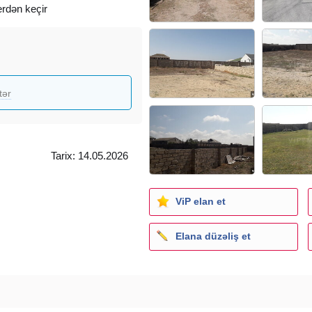
erdən keçir
 bilərik
tər
Tarix: 14.05.2026
ViP elan et
Elana düzəliş et