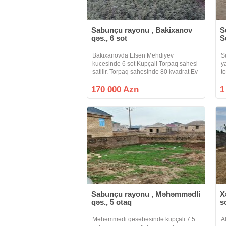
Sabunçu rayonu , Bakixanov
S
qəs., 6 sot
S
Bakixanovda Elşən Mehdiyev
S
kucesinde 6 sot Kupçali Torpaq sahesi
y
satilir. Torpaq sahesinde 80 kvadrat Ev
t
var. Ideal sakit kucede yerleşir. Elave
k
suallar ile bagli zeng edin.
y
170 000 Azn
1
y
Sabunçu rayonu , Məhəmmədli
X
qəs., 5 otaq
s
Məhəmmədi qəsəbəsində kupçalı 7.5
A