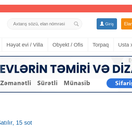
Elan
Giriş
Həyət evi / Villa
Obyekt / Ofis
Torpaq
Usta 
ılır, 15 sot