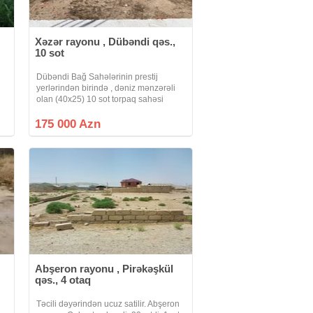
Xəzər rayonu , Dübəndi qəs.,
10 sot
Dübəndi Bağ Sahələrinin prestij
yerlərindən birində , dəniz mənzərəli
olan (40x25) 10 sot torpaq sahəsi
2
satılır. Sahədə 400 kv.m 2 mərtəbəli ev
A
üçün (hər mərtəbəsi 200 kv.m) özülü
175 000 Azn
və 1-ci mərtəbənin yeri monolit üsulu
Abşeron rayonu , Pirəkəşkül
qəs., 4 otaq
Təcili dəyərindən ucuz satilir. Abşeron