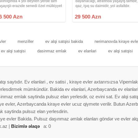
axınlığında 4 yol deyilen yerde tam
dayanacağı, ətrafında yaşayış tamdır,
aşayışlı erazıde senedi özel mülkiyyet
qaz, işıq su daimidir, yol asfaltdır.
kupça çıxarış )olan torpaq sahesı
Çıxarışı və registr sənədi var.
atılır.Ümümi 4 sot ( kupçada 3.42 sot )
6 500 Azn
29 500 Azn
ur Qaz işıq internet xetti
vler
menziller
ev alqi satqisi bakida
nerimanovda kiraye evle
ev alqi satqisi
dasinmaz emlak
ev elanlari
ev alqi satqisi
 saytıdır. Ev elanlari , ev satisi , kiraye evler axtarırsızsa Vipemlak
 yerlesdirmek mümkündür. Bakida ev elanlari, Azerbaycanda ev elanlar
nmaz emlak saytinda pulsuz elan yerlesdir, oz evini sat. Ev alqi satqis
aye evler, Azerbaycanda kiraye evler ucuz qiymete verilir. Butun Azer
 saytinda pulsuz elan yerlesdirin.
aye evler Bakida. Pulsuz daşınmaz əmlak elanları göndər ve evler alqi 
k.az |
Bizimlə əlaqə
a: 0