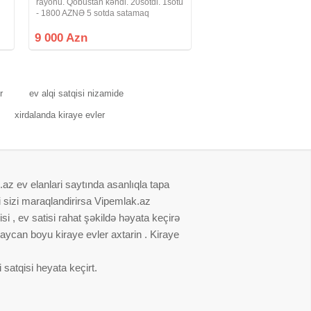
rayonu. Qobustan kəndi. 20sotdi. 1sotu
- 1800 AZNƏ 5 sotda satamaq
mümkündür Sənəd - Çixariş (kupça)
(yaşayiş məntəqələrin torpaqi) Əlavə
9 000 Azn
məlumat üçün zəng vurun Alici
r
ev alqi satqisi nizamide
xirdalanda kiraye evler
.az ev elanlari saytında asanlıqla tapa
i sizi maraqlandirirsa Vipemlak.az
i , ev satisi rahat şəkildə həyata keçirə
baycan boyu kiraye evler axtarin . Kiraye
satqisi heyata keçirt.