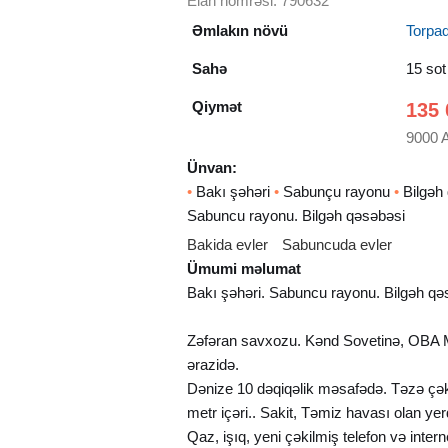
Elan nömrəsi: 790632
Əmlakın növü
Torpa
Sahə
15 sot
Qiymət
135 
9000 
Ünvan:
•
Bakı şəhəri
•
Sabunçu rayonu
•
Bilgəh
Sabuncu rayonu. Bilgəh qəsəbəsi
Bakida evler
Sabuncuda evler
Ümumi məlumat
Bakı şəhəri. Sabuncu rayonu. Bilgəh qə
Zəfəran savxozu. Kənd Sovetinə, OBA 
ərazidə.
Dənize 10 dəqiqəlik məsafədə. Təzə çəkil
metr içəri.. Sakit, Təmiz havası olan yer
Qaz, işıq, yeni çəkilmiş telefon və intern