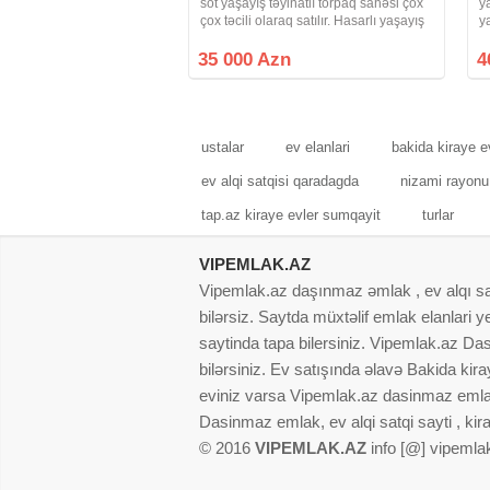
sot yaşayış təyinatlı torpaq sahəsi çox
y
çox təcili olaraq satılır. Hasarlı yaşayış
y
olan ərazi, su işıq qaz internet xətləri
(
var.Xahiş olunur real klentlər( əsasən
s
35 000 Azn
4
vatsapa yazın və ya
d
ustalar
ev elanlari
bakida kiraye e
ev alqi satqisi qaradagda
nizami rayonu 
tap.az kiraye evler sumqayit
turlar
VIPEMLAK.AZ
Vipemlak.az daşınmaz əmlak , ev alqı satqı
bilərsiz. Saytda müxtəlif emlak elanlari
saytinda tapa bilersiniz. Vipemlak.az Dasi
bilərsiniz. Ev satışında əlavə Bakida kir
eviniz varsa Vipemlak.az dasinmaz emlak
Dasinmaz emlak, ev alqi satqi sayti , kir
© 2016
VIPEMLAK.AZ
info [@] vipemla