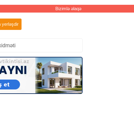
Bizimlə əlaqə
 yerləşdir
xidməti