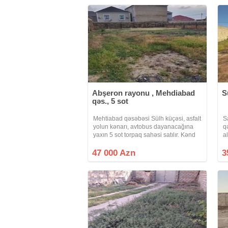
Abşeron rayonu , Mehdiabad
S
qəs., 5 sot
Mehtiabad qəsəbəsi Sülh küçəsi, asfalt
S
yolun kənarı, avtobus dayanacağına
q
yaxın 5 sot torpaq sahəsi satılır. Kənd
a
təsərrüfatı təyinatlıdır, xüsusi
t
mülkiyyətdir, çıxarışı, plan ölçü sənədi
m
47 000 Azn
3
var. Yerin heçbir problemi
p