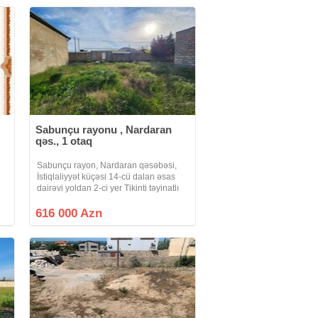
Sabunçu rayonu , Nardaran
qəs., 1 otaq
Sabunçu rayon, Nardaran qəsəbəsi,
İstiqlaliyyət küçəsi 14-cü dalan əsas
dairəvi yoldan 2-ci yer Tikinti təyinatlı
22 sot torpaq sahəsi satılır Sənəd
KUPÇA Kod: Sea 1004 Qeyd: Müştəri
616 000 Azn
tərəfdən ofis zəhmət haqqı 1%