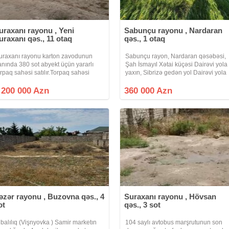
uraxanı rayonu , Yeni
Sabunçu rayonu , Nardaran
uraxanı qəs., 11 otaq
qəs., 1 otaq
uraxanı rayonu karton zavodunun
Sabunçu rayon, Nardaran qəsəbəsi,
anında 380 sot abyekt üçün yararlı
Şah İsmayıl Xətai küçəsi Dairəvi yola
orpaq sahəsi satılır.Torpaq sahəsi
yaxın, Sibrizə gedən yol Dairəvi yola
vadrat formalı hər tərəfdən asfalt yolu,
100 metr yaxınlıqda Tikinti təyinatlı 1
axında qaz su işıq xətləri.Abyektin
sot torpaq sahəsi satılır Sənəd KUPÇ
 200 000 Azn
360 000 Azn
anında Karton zavodu loqistika
Kod: Sea 1001 Qiymət 1
əzər rayonu , Buzovna qəs., 4
Suraxanı rayonu , Hövsan
ot
qəs., 3 sot
lbalılıq (Vişnyovka ) Samir marketın
104 saylı avtobus marşrutunun son