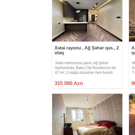
Xətai rayonu , Ağ Şəhər qəs., 2
A
otaq
q
Xətai metrosuna yaxın, Ağ Şəhər
M
layihəsində, Baku City Residence-də
k
67 m², 2 otağa düzəlmə Yeni təmirli
7
Parket döşəmə, isti döşəmə ilə təchiz
ol
olunub Təmirdən sonra yaşayış
K
315 000 Azn
9
olmayıb Ağıllı bina sistemi ilə idarə
b