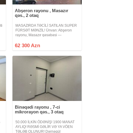
Abşeron rayonu , Masazır
qəs., 2 otaq
ti
MASAZIRDA TƏCİLİ SATILAN SUPER
FÜRSƏT MƏNZİL! Ünvan: Abşeron
rayonu, Masazır qəsəbəsi —
"Meqastore" marketin tam üzbəüzü.
Mərtəbə: 10/7 (10 mərtəbəli binanın 7-
62 300 Azn
ci mərtəbəsi). Otaq sayı: 2 otaqlı mənzil
Binəqədi rayonu , 7-ci
mikrorayon qəs., 3 otaq
ş
50.000 İLKİN ÖDƏNİŞ! 1900 MANAT
AYLIQ! RƏSMİ GƏLİR VƏ YA VÖEN
TƏLƏB OLUNUR! Dərnəgül