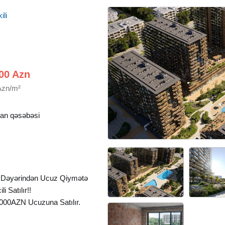
ili
00 Azn
Azn/m²
an qəsəbəsi
ə Dəyərindən Ucuz Qiymətə
 Satılır!!
0000AZN Ucuzuna Satılır.