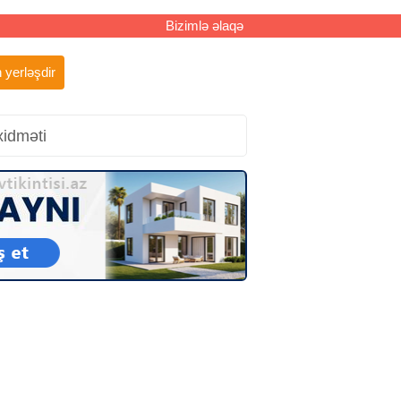
Bizimlə əlaqə
 yerləşdir
xidməti