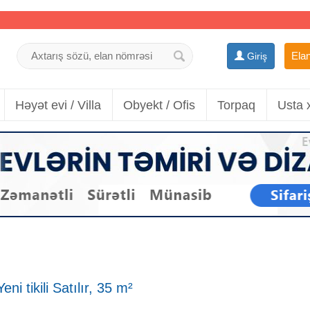
Elan
Giriş
Həyət evi / Villa
Obyekt / Ofis
Torpaq
Usta 
i tikili Satılır, 35 m²