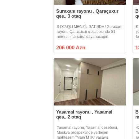
Suraxanı rayonu , Qaraçuxur
B
qəs., 3 otaq
q
3 OTAQLI MƏNZİL SATIŞDA.! Suraxanı
K
rayonu Qaraçuxur qəsəbəsində 81
y
nömrəli marşurut dayanacağın
t
sonunda yerləşən 17 mərtəbəli
i
binanın 11 ci mərtəbəsində ümumi
k
206 000 Azn
1
sahəsi 105 kv.m olan 3 otaqlı təmirli
s
mənzil satılır
Yasamal rayonu , Yasamal
B
qəs., 2 otaq
m
Yasamal rayonu, Yasamal qəsəbəsi,
4
Moskva prospektində yerləşən
Y
möhtəşəm "Main MTK" yaşayış
r