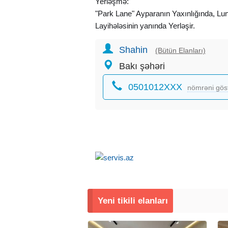
Yerləşmə:
"Park Lane" Ayparanın Yaxınlığında, Lun
Layihələsinin yanında Yerləşir.
Shahin
**
(Bütün Elanları)
Bakı şəhəri
Mənzil Haqqında Məlumat:
0501012XXX
* Bina: Park Lane .
nömrəni gös
* Mərtəbə: 8/14.
* Otaq sayı: 1.
* Sahə: 35.3 kv.m
* Baxış: Basseyn.
**
Qeyd: Kompleks 2028-ci ildə Təhvil Veri
Ətraflı Məlumat Üçün Qeyd Olunan Nömrə
Yeni tikili elanları