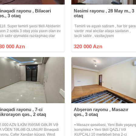
inəqədi rayonu , Biləcəri
Nəsimi rayonu , 28 May m., 3
əs., 3 otaq
otaq
118. Super təmirli şəxsi tikili Abidənin
Təmirli və əşyalı satiram , hər bir şərai
axın 2 sotda 3 otaq yola yaxın olan ev
vardır .real alıcılar əlaqə saxlasın ,
əcli satlır qiymətdə razılaşmaq olar
təcili satılır , vasitəçiyəm
sdənlən vaxt baxmaq olar ciraq əmlak
analına abunə olun bütün vidyalar
30 000 Azn
320 000 Azn
izə catsın əgər sizlərin
inəqədi rayonu , 7-ci
Abşeron rayonu , Masazır
ikrorayon qəs., 2 otaq
qəs., 3 otaq
2.000 AZN İLKİN! RƏSMİ GƏLİR VƏ
• Masazır qəsəbəsi, Yeni Bakı yaşayı
A VÖEN TƏLƏB OLUNUR! Binəqədi
kompleksi • Yeni tikili QAZLI VƏ
ayonu, Cəfər Xəndan küçəsi, West
KUPÇALI 10 mərtəbəli bina 2-ci