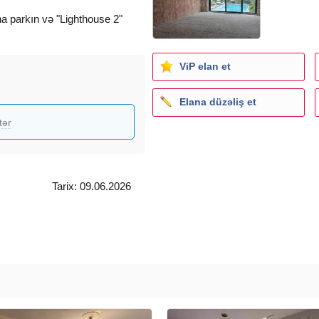
a parkın və "Lighthouse 2"
ViP elan et
Elana düzəliş et
tər
Tarix: 09.06.2026
ləcəkdir.
 ilə Əlaqə Saxlaya Bilərsiniz.