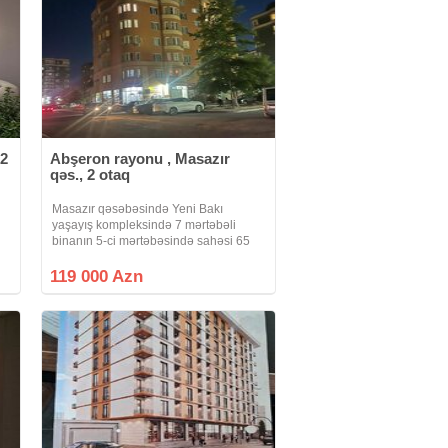
 2
Abşeron rayonu , Masazır
qəs., 2 otaq
Masazır qəsəbəsində Yeni Bakı
yaşayış kompleksində 7 mərtəbəli
binanın 5-ci mərtəbəsində sahəsi 65
kv.m.olan 2 otaqlı təmirli, kupçalı,
ipotekaya yararlı, əşyalı bina evi
119 000 Azn
satılır.Qaz, su, işıq daimidir.lifti var