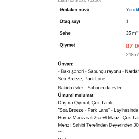
Elan nömrəsi: 792967
Əmlakın növü
Yeni tik
Otaq sayı
1
Sahə
35 m²
Qiymət
87 0
2485 
Ünvan:
•
Bakı şəhəri
•
Sabunçu rayonu
•
Nardar
Sea Breeze, Park Lane
Bakida evler
Sabuncuda evler
Ümumi məlumat
Düşmə Qiymət, Çox Təcili.
"Sea Breeze - Park Lane" - Layihəsind
Hovuz Mənzərəli 2-ci Əl Mənzil Çox Təcili
Mənzil Sahibi Tərəfindən Dəyərindən 3
**