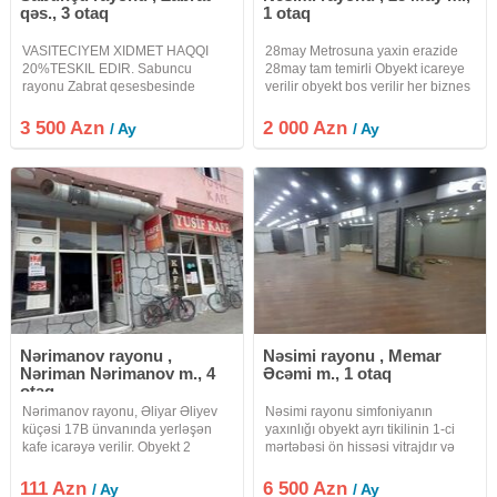
qəs., 3 otaq
1 otaq
VASITECIYEM XIDMET HAQQI
28may Metrosuna yaxin erazide
20%TESKIL EDIR. Sabuncu
28may tam temirli Obyekt icareye
rayonu Zabrat qesesbesinde
verilir obyekt bos verilir her biznes
esyali Mebel Fabriki icareye
sahesi ucun elverislidir.elave
verilir.Fabrikin umumi sahesi
metex yeri ve sanitar qovsagi
3 500 Azn
2 000 Azn
/ Ay
/ Ay
500kvadratdi.Heyet yani sahesi
var.Emlak sahibi
550kvadrat.Obyektde qaz, su, isiq
3faza var.Senedleri
Nərimanov rayonu ,
Nəsimi rayonu , Memar
Nəriman Nərimanov m., 4
Əcəmi m., 1 otaq
otaq
Nərimanov rayonu, Əliyar Əliyev
Nəsimi rayonu simfoniyanın
küçəsi 17B ünvanında yerləşən
yaxınlığı obyekt ayrı tikilinin 1-ci
kafe icarəyə verilir. Obyekt 2
mərtəbəsi ön hissəsi vitrajdır və
mərtəbəli və təmirlidir. 20 ildən
arxa qapısıda vardır. hər zaman
çoxdur fəaliyyət göstərir və daimi
ofis, mağaza, oboy evi, lüstur
111 Azn
6 500 Azn
/ Ay
/ Ay