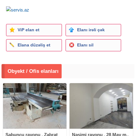
ViP elan et
Elanı irəli çək
Elana düzəliş et
Elanı sil
Obyekt / Ofis elanları
Sabunçu rayonu , Zabrat
Nəsimi rayonu , 28 May m.,