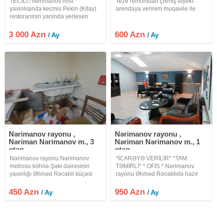
TECILI.! Nerimanov m/st
Teze remontdan çıxmiş ibyekt
yaxinliqinda kecmis Pekin (Kitay)
arendaya verirem muqavile ile
restoraninin yaninda yerlesen
AYRI TIKILI 3 mertebeli obyekt
icareye verilir obyekt obyekt
3 000 Azn
600 Azn
/ Ay
/ Ay
evveller sirniyyat evi kimi fealiyyet
gosterib lakin bir cox
Nərimanov rayonu ,
Nərimanov rayonu ,
Nəriman Nərimanov m., 3
Nəriman Nərimanov m., 1
otaq
otaq
Nərimanov rayonu Nərimanov
*İCARƏYƏ VERİLİR* *TAM
metrosu köhnə Şəki dairəsinin
TƏMİRLİ* * OFİS * Nərimanov
yaxınlığı Əhməd Rəcəbli küçəsi
rayonu Əhməd Rəcəblidə hazır
ofis plazanın 1-ci mərtəbəsində
təmirli və əşyalı ofislər icarəyə
yerləşir. Hər zaman ofis anbar kimi
verilir. Təmirlidir. Çox əlverişli
450 Azn
950 Azn
/ Ay
/ Ay
istifadə olunub otaqda pəncərə
lokasiyaya malikdir. Ofis 60 kvm-
yoxdur.giriş çıxış 7/24-dür.
dir. Ofisin mətbəx - sanitar