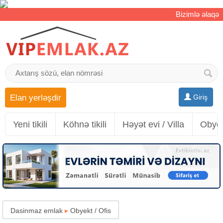
Bizimlə əlaqə
Elan yerləşdir
Giriş
Yeni tikili
Köhnə tikili
Həyət evi / Villa
Obyek
Dasinmaz emlak
▸
Obyekt / Ofis