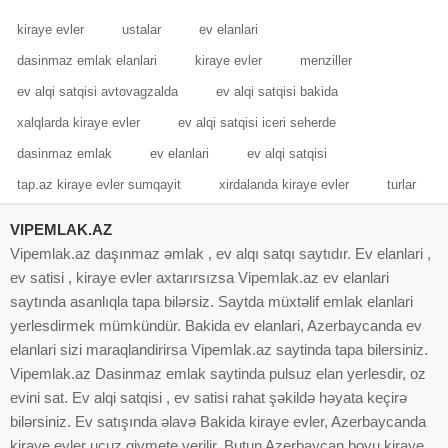
kiraye evler
ustalar
ev elanlari
dasinmaz emlak elanlari
kiraye evler
menziller
ev alqi satqisi avtovagzalda
ev alqi satqisi bakida
xalqlarda kiraye evler
ev alqi satqisi iceri seherde
dasinmaz emlak
ev elanlari
ev alqi satqisi
tap.az kiraye evler sumqayit
xirdalanda kiraye evler
turlar
VIPEMLAK.AZ
Vipemlak.az daşınmaz əmlak , ev alqı satqı saytıdır. Ev elanlari ,
ev satisi , kiraye evler axtarırsızsa Vipemlak.az ev elanlari
saytında asanlıqla tapa bilərsiz. Saytda müxtəlif emlak elanlari
yerlesdirmek mümkündür. Bakida ev elanlari, Azerbaycanda ev
elanlari sizi maraqlandirirsa Vipemlak.az saytinda tapa bilersiniz.
Vipemlak.az Dasinmaz emlak saytinda pulsuz elan yerlesdir, oz
evini sat. Ev alqi satqisi , ev satisi rahat şəkildə həyata keçirə
bilərsiniz. Ev satışında əlavə Bakida kiraye evler, Azerbaycanda
kiraye evler ucuz qiymete verilir. Butun Azerbaycan boyu kiraye