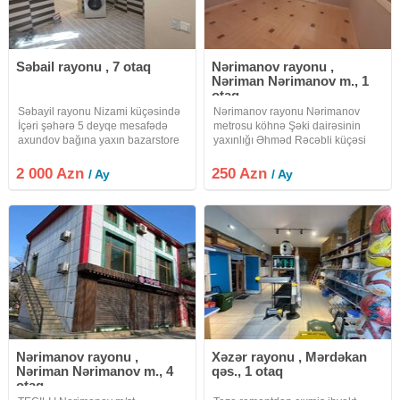
Səbail rayonu , 7 otaq
Nərimanov rayonu ,
Nəriman Nərimanov m., 1
otaq
Səbayil rayonu Nizami küçəsində
Nərimanov rayonu Nərimanov
İçəri şəhərə 5 deyqe mesafədə
metrosu köhnə Şəki dairəsinin
axundov bağına yaxın bazarstore
yaxınlığı Əhməd Rəcəbli küçəsi
yanı 7 otaqlı ev arendaya verilir
ofis plazanın orta mərtəbəsində
hostel ofis üçün çox əlverişlidir
yerləşir.lift var. Mərkəzi isitmə və
2 000 Azn
250 Azn
/ Ay
/ Ay
Arendası 2000 azn
mərkəzi soyutma sistemi vardır hər
otaqda sanitar qovşaq
Nərimanov rayonu ,
Xəzər rayonu , Mərdəkan
Nəriman Nərimanov m., 4
qəs., 1 otaq
otaq