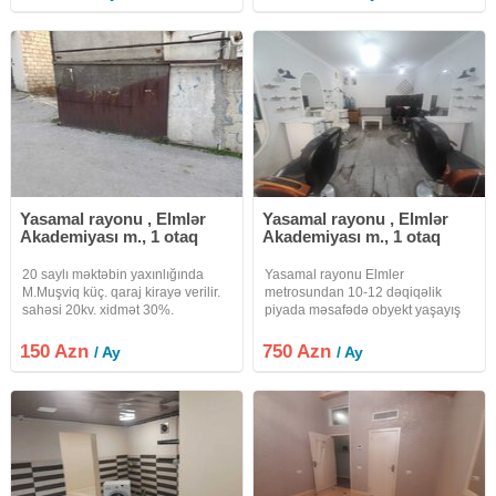
müştəri bazası var. İcarə qiyməti
mağazası və s. profillər olmuşdur.
RAZILAŞMA YOLU İLƏDİR.
260 kv 6500 azn
Yasamal rayonu , Elmlər
Yasamal rayonu , Elmlər
Akademiyası m., 1 otaq
Akademiyası m., 1 otaq
20 saylı məktəbin yaxınlığında
Yasamal rayonu Elmler
M.Muşviq küç. qaraj kirayə verilir.
metrosundan 10-12 dəqiqəlik
sahəsi 20kv. xidmət 30%.
piyada məsafədə obyekt yaşayış
binasının 1-ci mərtəbəsində
yerləşir.1 otaqdan ibarətdir.
150 Azn
750 Azn
/ Ay
/ Ay
Döşəməsi laminatdır.əvvəl kişi
salonu olub əşyalar köhnə
icarəçiyə aiddir.