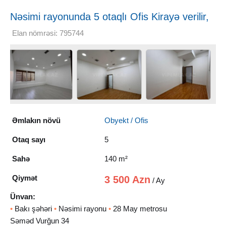
Nəsimi rayonunda 5 otaqlı Ofis Kirayə verilir,
140 m²
Elan nömrəsi: 795744
Əmlakın növü
Obyekt / Ofis
Otaq sayı
5
Sahə
140 m²
Qiymət
3 500 Azn
/ Ay
Ünvan:
•
Bakı şəhəri
•
Nəsimi rayonu
•
28 May metrosu
Səməd Vurğun 34