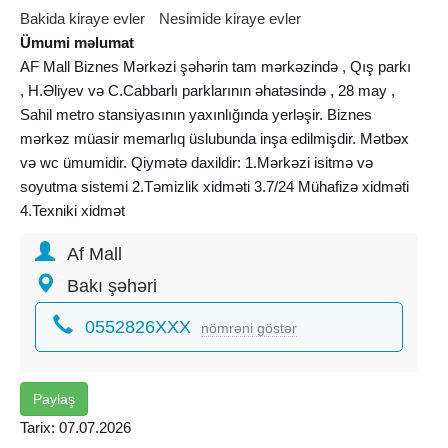
Bakida kiraye evler
Nesimide kiraye evler
Ümumi məlumat
AF Mall Biznes Mərkəzi şəhərin tam mərkəzində , Qış parkı
, H.Əliyev və C.Cabbarlı parklarının əhatəsində , 28 may ,
Sahil metro stansiyasının yaxınlığında yerləşir. Biznes
mərkəz müasir memarlıq üslubunda inşa edilmişdir. Mətbəx
və wc ümumidir. Qiymətə daxildir: 1.Mərkəzi isitmə və
soyutma sistemi 2.Təmizlik xidməti 3.7/24 Mühafizə xidməti
4.Texniki xidmət
Af Mall
Bakı şəhəri
0552826XXX
nömrəni göstər
Paylaş
Tarix: 07.07.2026