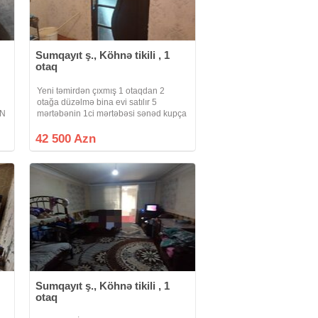
Sumqayıt ş., Köhnə tikili , 1
otaq
Yeni təmirdən çıxmış 1 otaqdan 2
otağa düzəlmə bina evi satılır 5
İN
mərtəbənin 1ci mərtəbəsi sənəd kupça
komunallar qaydasında
42 500 Azn
Sumqayıt ş., Köhnə tikili , 1
otaq