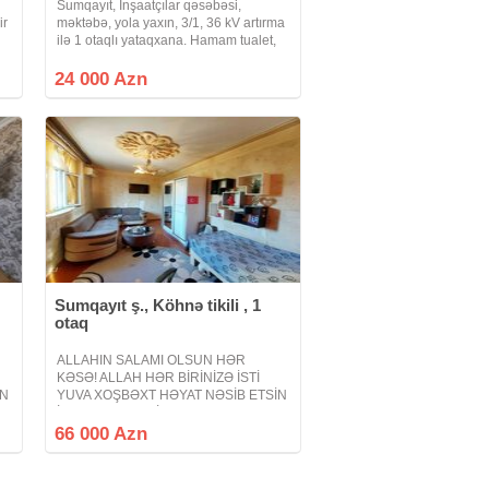
Sumqayıt, İnşaatçılar qəsəbəsi,
ir
məktəbə, yola yaxın, 3/1, 36 kV artırma
ilə 1 otaqlı yataqxana. Hamam tualet,
mətbəx evin içindədir. Kondisioner var.
Qeydiyyat ile qiyməti 24000 AZN.
24 000 Azn
Endirim olacaq
Sumqayıt ş., Köhnə tikili , 1
otaq
ALLAHIN SALAMI OLSUN HƏR
KƏSƏ! ALLAH HƏR BİRİNİZƏ İSTİ
İN
YUVA XOŞBƏXT HƏYAT NƏSİB ETSİN
İNŞƏALLAH! AMİN! Sumqayıt şəhəri
10-cu mkr 5 mərtəbəli binanın 2-ci
66 000 Azn
3
mərtəbəsi 1 otaq Leninqrad layihə 6
metrlik eyvan sadə mənzildir.