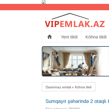
Yeni tikili
Köhnə tikili
Dasinmaz emlak
▸
Köhnə tikili
Sumqayıt şəhərində 2 otaqlı Kö