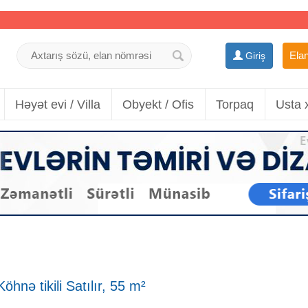
Elan
Giriş
Həyət evi / Villa
Obyekt / Ofis
Torpaq
Usta 
hnə tikili Satılır, 55 m²