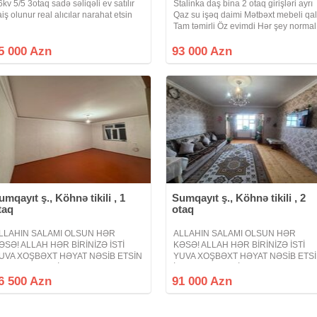
6kv 5/5 3otaq sadə səliqəli ev satılır
Stalinka daş bina 2 otaq girişləri ayrı
aiş olunur real alıcılar narahat etsin
Qaz su işəq daimi Mətbəxt mebeli qal
Tam təmirli Öz evimdi Hər şey normal
hər yerə yaxın qiymətdə razılaşmaq
olar
5 000 Azn
93 000 Azn
umqayıt ş., Köhnə tikili , 1
Sumqayıt ş., Köhnə tikili , 2
taq
otaq
LLAHIN SALAMI OLSUN HƏR
ALLAHIN SALAMI OLSUN HƏR
ƏSƏ! ALLAH HƏR BİRİNİZƏ İSTİ
KƏSƏ! ALLAH HƏR BİRİNİZƏ İSTİ
UVA XOŞBƏXT HƏYAT NƏSİB ETSİN
YUVA XOŞBƏXT HƏYAT NƏSİB ETS
NŞƏALLAH! AMİN! Sumqayıt şəhəri
İNŞƏALLAH! AMİN! Sumqayıt şəhəri
8-ci məhəllə 5 mərtəbəli binanın 1-ci
18-ci mkr 9 mərtəbəli binanın 9-cu
6 500 Azn
91 000 Azn
ərtəbəsi daş bina 1 otaq sadə
mərtəbəsi orta ev Kiev layihə 2 otaq 
ənzildir. Qiymət: 56.500 Azn
otağa düzəlmə təmirli