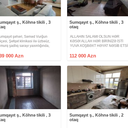
umqayıt ş., Köhnə tikili , 3
Sumqayıt ş., Köhnə tikili , 3
taq
otaq
umqayıt şəhəri, Səməd Vurğun
ALLAHIN SALAMI OLSUN HƏR
üçəsi, Şəfqət klinikasi ilə üzbəüz,
KƏSƏ! ALLAH HƏR BİRİNİZƏ İSTİ
imurq şadlıq sarayı yaxınlığında,
YUVA XOŞBƏXT HƏYAT NƏSİB ETS
öhnə tikili Stalinka layihəli 4 mərtəbəli
İNŞƏALLAH! AMİN! Sumqayıt şəhəri
inanın 4cü mərtəbəsində yerləşən, 3
13-cü mkr 9 mərtəbəli binanın 7-ci
39 000 Azn
112 000 Azn
aqlı studio tipli, modern təmirli
mərtəbəsi cənub künc Kiev layihə 3
otaq sadə mənzildir. Qiymət:
umqayıt ş., Köhnə tikili , 3
Sumqayıt ş., Köhnə tikili , 2
taq
otaq