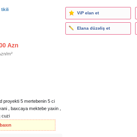
ikili
ViP elan et
Elana düzəliş et
00 Azn
Azn/m²
 proyekti 5 mertebenin 5 ci
 yani , baxcaya mektebe yaxin ,
 cuzi
 baxın