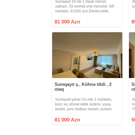
Sumqayıt 18 mk 2 otaqlı menzil
3
satıram. Öz evimdi.orta menzildi. 9/9
x
mertebe. 81000 azn.Dövlet istilik
sistemi var. Orta evdi 18mk bina 6. Şifir
vurulduqdan sonra heç bir nemliy
81 000 Azn
9
olmur, daha önce şifir vurulmadıqdan
önce
Sumqayıt ş., Köhnə tikili , 2
S
otaq
o
Sumqayit şəhər 5ci mkr 1 mərtəbə,
A
künc ev, dövlət istilik sistemi, yaxşı
K
təmirli, yeni mətbəx mebeli, kolidor
Y
mebeli, buz və raşotkalı pəncərələr Ev
İ
Kunc oldugu ucun izolasiya olunub
4
81 000 Azn
5
80.000 dən aşağı istəyənlər boş
m
m