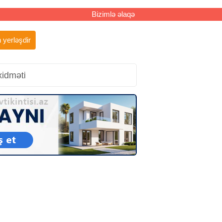
Bizimlə əlaqə
 yerləşdir
xidməti