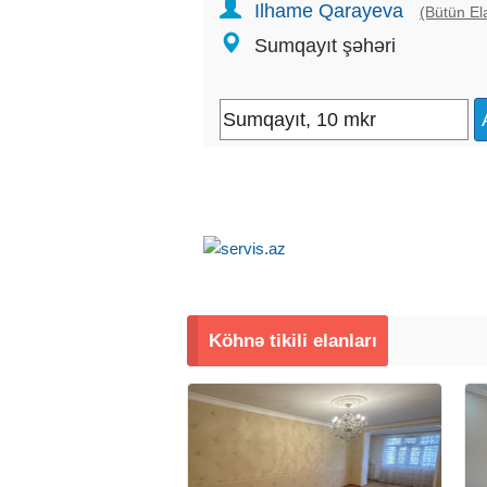
Ilhame Qarayeva
(Bütün Ela
Sumqayıt şəhəri
Köhnə tikili elanları