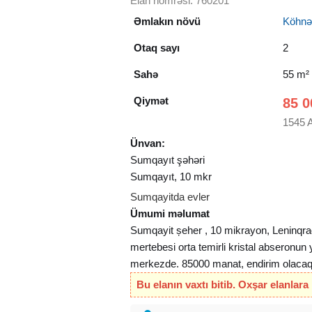
Elan nömrəsi: 760201
Əmlakın növü
Köhnə t
Otaq sayı
2
Sahə
55 m²
Qiymət
85 0
1545 
Ünvan:
Sumqayıt şəhəri
Sumqayıt, 10 mkr
Sumqayitda evler
Ümumi məlumat
Sumqayit șeher , 10 mikrayon, Leninqrad
mertebesi orta temirli kristal abseronun
merkezde. 85000 manat, endirim olacaq
Bu elanın vaxtı bitib. Oxşar elanlara