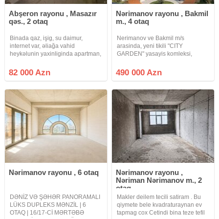
Abşeron rayonu , Masazır
Nərimanov rayonu , Bakmil
qəs., 2 otaq
m., 4 otaq
Binada qaz, işig, su daimur,
Nerimanov ve Bakmil m/s
internet var, əliağa vahid
arasinda, yeni tikili "CITY
heykəlunin yaxinliginda apartman,
GARDEN" yasayis komleksi,
yola yaxin və göl mənzərəli
QAZLI ve CIXARISHLI binada,
umumi sahesi 128 kv m olan
82 000 Azn
490 000 Azn
qanuni 4 otaqli menzil satilir.
Mertebe 16/7, yaxsi temir, 2
sanuzel, su,
Nərimanov rayonu , 6 otaq
Nərimanov rayonu ,
Nəriman Nərimanov m., 2
otaq
DƏNİZ VƏ ŞƏHƏR PANORAMALI
Makler deilem tecili satiram . Bu
LÜKS DUPLEKS MƏNZİL | 6
qiymete bele kvadraturaynan ev
OTAQ | 16/17-Cİ MƏRTƏBƏ
tapmag cox Cetindi bina teze tefil