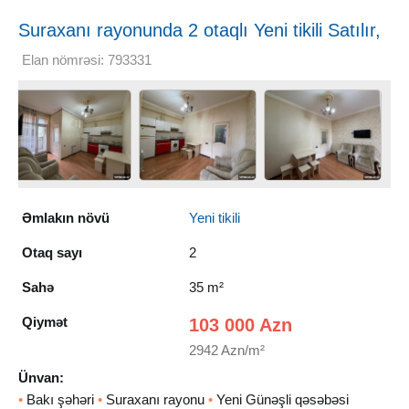
Suraxanı rayonunda 2 otaqlı Yeni tikili Satılır,
35 m²
Elan nömrəsi: 793331
Əmlakın növü
Yeni tikili
Otaq sayı
2
Sahə
35 m²
Qiymət
103 000 Azn
2942 Azn/m²
Ünvan:
•
Bakı şəhəri
•
Suraxanı rayonu
•
Yeni Günəşli qəsəbəsi