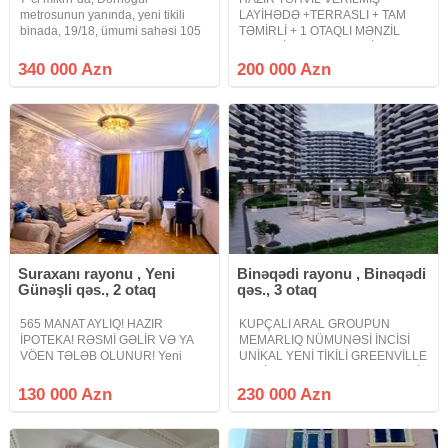
metrosunun yanında, yeni tikili
LAYİHƏDƏ +TERRASLI + TAM
binada, 19/18, ümumi sahəsi 105
TƏMİRLİ + 1 OTAQLI MƏNZİL
m² olan, super təmirli və tam əşyalı
DƏYƏRİNDƏN UCUZ QİYMƏTƏ
3 otaqlı mənzil satılır. Mənzilin
TƏCİLİ SATILIR ! MARİNA
340 000 Azn
200 000 Azn
super panoraması var. Yaxınlıqda
VİLLAGE ! - Sea Breeze Resort ,
hər bir infrastruktur
Marina Village - 1 otaqlı - 1/6
mərtəbə - 54.9 kv/m - terras
Suraxanı rayonu , Yeni
Binəqədi rayonu , Binəqədi
Günəşli qəs., 2 otaq
qəs., 3 otaq
565 MANAT AYLIQ! HAZIR
KUPÇALI ARAL GROUPUN
İPOTEKA! RƏSMİ GƏLİR VƏ YA
MEMARLIQ NÜMUNƏSİ İNCİSİ
VÖEN TƏLƏB OLUNUR! Yeni
UNİKAL YENİ TİKİLİ GREENVİLLE
Günəşli qəsəbəsində yerləşən
RESİDENCE PODMAYAK MƏNZİL
Yeni Günəşli D massivində
HƏYƏTƏ BAXIR QAZLI
130 000 Azn
230 000 Azn
QANUNİ 2 otaqlı mənzil satışa
YAŞAYIŞLI BİNA. Bakı şəhərində
çıxarılır. Mənzil yeni tikili 15
ən prestijli elit yaşayış
mərtəbəli binanın 15-ci
komplekslərindən biri Avtovağzal