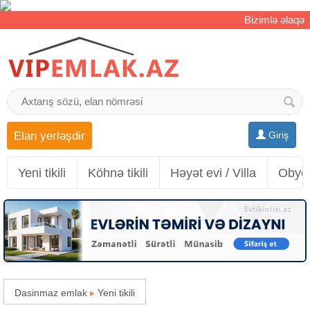
Bizimlə əlaqə
Elan yerləşdir
Giriş
Yeni tikili
Köhnə tikili
Həyət evi / Villa
Obyek
Dasinmaz emlak
▸
Yeni tikili