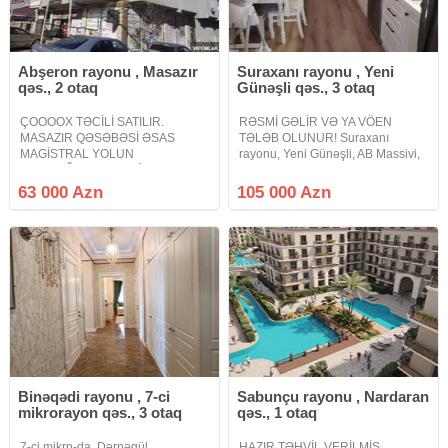
Abşeron rayonu , Masazır
Suraxanı rayonu , Yeni
qəs., 2 otaq
Günəşli qəs., 3 otaq
ÇOOOOX TƏCİLİ SATILIR.
RƏSMİ GƏLİR VƏ YA VÖEN
MASAZIR QƏSƏBƏSİ ƏSAS
TƏLƏB OLUNUR! Suraxanı
MAGİSTRAL YOLUN
rayonu, Yeni Günəşli, AB Massivi,
YAXINLIĞINDA XƏZRİ MMC
Atlant MTK-da Qanuni 3 otaqlı
İNŞAAT BİNASINDA. Masazır
mənzil çıxarılır. 13 mərtəbəli
63 000 Azn
105 000 Azn
qəsəbəsi əsas magistral yolun
binanın 2-ci mərtəbəsində yerləşir.
yaxınlığında Xəzri MMC İnşaat
Ümumi sahəsi 135kv/m-dir. İşıq,
binasında tamtəmirli əşyalı mənzil
Su, Qaz
satılır 2
Binəqədi rayonu , 7-ci
Sabunçu rayonu , Nardaran
mikrorayon qəs., 3 otaq
qəs., 1 otaq
7-ci mikrn-da, Dərnəgül
HAZIR TƏHVİL VERİLMİŞ