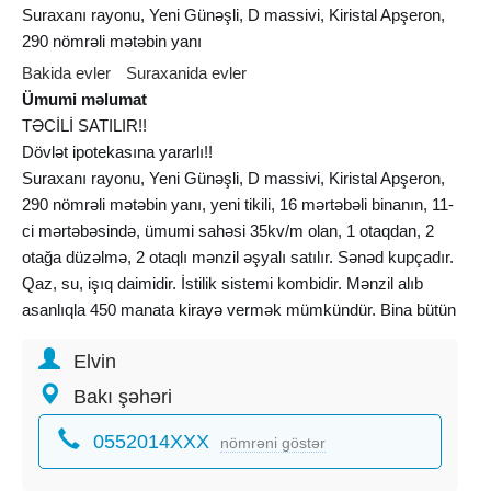
Suraxanı rayonu, Yeni Günəşli, D massivi, Kiristal Apşeron,
290 nömrəli mətəbin yanı
Bakida evler
Suraxanida evler
Ümumi məlumat
TƏCİLİ SATILIR!!
Dövlət ipotekasına yararlı!!
Suraxanı rayonu, Yeni Günəşli, D massivi, Kiristal Apşeron,
290 nömrəli mətəbin yanı, yeni tikili, 16 mərtəbəli binanın, 11-
ci mərtəbəsində, ümumi sahəsi 35kv/m olan, 1 otaqdan, 2
otağa düzəlmə, 2 otaqlı mənzil əşyalı satılır. Sənəd kupçadır.
Qaz, su, işıq daimidir. İstilik sistemi kombidir. Mənzil alıb
asanlıqla 450 manata
kirayə
vermək mümkündür. Bina bütün
infrastrukturlara yaxındır. Xidmət haqqı 1% təşkil edir.
Elvin
Qiymət:103000 Azn
Bakı şəhəri
0552014XXX
nömrəni göstər