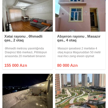
Xətai rayonu , Əhmədli
Abşeron rayonu , Masazır
qəs., 2 otaq
qəs., 4 otaq
Əhmədli metrosu yaxınlığında
Masazır qəsəbəsi 2 mərtəbə 4
Diaqnoz tibb mərkəzi, Pit/stopun
otaq kupca Maşuruddan 50 metir
arxasında 20 mərtəbəli binanın
real Alıcı zəng eləsin qiymət
16-cı mərtəbəsində ümumi sahəsi
razılıgı olacaq super təmirlidir
68 kv.m ( kupçada 59.5 kv.m) olan
155 000 Azn
80 000 Azn
2 otaqlı mənzil satılır. Eyvan
həyətə baxır. Binada qaz, su,