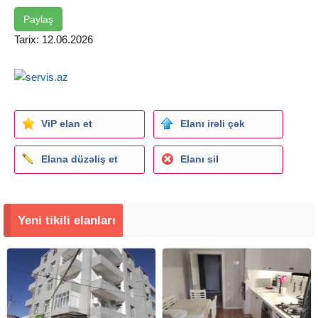
Paylaş
Tarix: 12.06.2026
ViP elan et
Elanı irəli çək
Elana düzəliş et
Elanı sil
Yeni tikili elanları