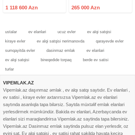
DƏYƏRİNDƏN ÇOX DÜŞMƏ
verilib ama artig yashayis var .
QİYMƏTƏ SATILIR.! Dəniz və
Menzilden yebi tikilen boyuk parka
1 118 600 Azn
265 000 Azn
şəhər panoramasına açılan unikal
ve denize goruntu var . Elave suali
dupleks mənzil 16/17-ci
olsn yigar bos
mərtəbədə yerləşən, geniş və
işıqlı 6
ustalar
ev elanlari
ucuz evler
ev alqi satqisi
kiraye evler
ev alqi satqisi nerimanovda
qarayevde evler
sumqayitda evler
dasinmaz emlak
ev elanlari
ev alqi satqisi
bineqedide torpaq
berde ev satisi
turlar
VIPEMLAK.AZ
Vipemlak.az daşınmaz əmlak , ev alqı satqı saytıdır. Ev elanlari ,
ev satisi , kiraye evler axtarırsızsa Vipemlak.az ev elanlari
saytında asanlıqla tapa bilərsiz. Saytda müxtəlif emlak elanlari
yerlesdirmek mümkündür. Bakida ev elanlari, Azerbaycanda ev
elanlari sizi maraqlandirirsa Vipemlak.az saytinda tapa bilersiniz.
Vipemlak.az Dasinmaz emlak saytinda pulsuz elan yerlesdir, oz
evini sat. Ev alqi satqisi , ev satisi rahat şəkildə həyata keçirə