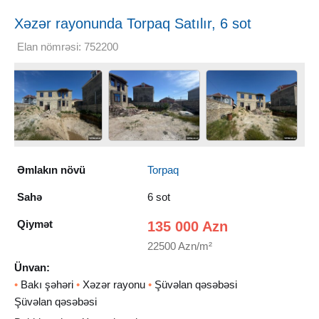
Xəzər rayonunda Torpaq Satılır, 6 sot
Elan nömrəsi: 752200
Əmlakın növü
Torpaq
Sahə
6 sot
Qiymət
135 000 Azn
22500 Azn/m²
Ünvan:
•
Bakı şəhəri
•
Xəzər rayonu
•
Şüvəlan qəsəbəsi
Şüvəlan qəsəbəsi