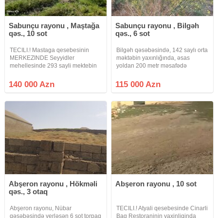
Sabunçu rayonu , Maştağa
Sabunçu rayonu , Bilgəh
qəs., 10 sot
qəs., 6 sot
TECILI.! Mastaga qesebesinin
Bilgəh qəsəbəsində, 142 saylı orta
MERKEZINDE Seyyidler
məktəbin yaxınlığında, əsas
mehellesinde 293 sayli mektebin
yoldan 200 metr məsafədə
yaninda esas trasdan 80m
yerləşən 6.5 sot torpaq sahəsi
mesafede 10 sot torpaq sahesi
satılır. Torpaq sahəsinin daxilində
140 000 Azn
115 000 Azn
satilir qaz su isiq internet xettleri
4 otaqlı köhnə yarımtikili ev də
qapidan kecir senedler
mövcuddur. Ərazidə qaz, su və
CIXARIS+TEXPASPORT
Abşeron rayonu , Hökməli
Abşeron rayonu , 10 sot
qəs., 3 otaq
Abşeron rayonu, Nübar
TECILI.! Atyali qesebesinde Cinarli
qəsəbəsində yerləşən 6 sot torpaq
Bag Restoraninin yaxinliqinda