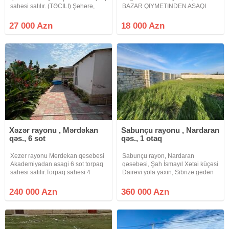
sahəsi satılır. (TƏCILI) Şəhərə,
BAZAR QIYMETINDEN ASAQI
Sədərək Ticarət Mərkəzinə və
TECILI OLARAQ 10 sot torpaq
Lökbatan istiqamətinə rahat çıxışı
sahesi satilir erazi six yasayis
27 000 Azn
18 000 Azn
var. İstənilən istiqamətdə marşrut
massividir qaz su isiq xettleri
avtobusları işləyir. Qaz,
hamisi torpaqin yaninnan kecir
Xəzər rayonu , Mərdəkan
Sabunçu rayonu , Nardaran
qəs., 6 sot
qəs., 1 otaq
Xezer rayonu Merdekan qesebesi
Sabunçu rayon, Nardaran
Akademiyadan asagi 6 sot torpaq
qəsəbəsi, Şah İsmayıl Xətai küçəsi
sahesi satilir.Torpaq sahesi 4
Dairəvi yola yaxın, Sibrizə gedən
terefden hasarlanib 4 tərəfi
yol Dairəvi yola 100 metr
yaşayış evi villalardi.Qapisi
yaxınlıqda Tikinti təyinatlı 12 sot
240 000 Azn
360 000 Azn
qoyulub.Icinde tikili var.Qazi ,
torpaq sahəsi satılır Sənəd
işığı.suyu daimidir.Senedleri tam
KUPÇA Kod: Sea 1001 Qiymət 1