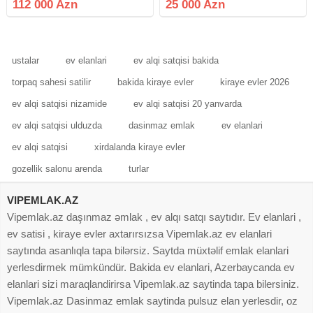
112 000 Azn
25 000 Azn
daimidir.Ətrafli məlumat almaq
üçün bizimle elaqe
saxlayin.Sened KUPÇA
ustalar
ev elanlari
ev alqi satqisi bakida
torpaq sahesi satilir
bakida kiraye evler
kiraye evler 2026
ev alqi satqisi nizamide
ev alqi satqisi 20 yanvarda
ev alqi satqisi ulduzda
dasinmaz emlak
ev elanlari
ev alqi satqisi
xirdalanda kiraye evler
gozellik salonu arenda
turlar
VIPEMLAK.AZ
Vipemlak.az daşınmaz əmlak , ev alqı satqı saytıdır. Ev elanlari ,
ev satisi , kiraye evler axtarırsızsa Vipemlak.az ev elanlari
saytında asanlıqla tapa bilərsiz. Saytda müxtəlif emlak elanlari
yerlesdirmek mümkündür. Bakida ev elanlari, Azerbaycanda ev
elanlari sizi maraqlandirirsa Vipemlak.az saytinda tapa bilersiniz.
Vipemlak.az Dasinmaz emlak saytinda pulsuz elan yerlesdir, oz