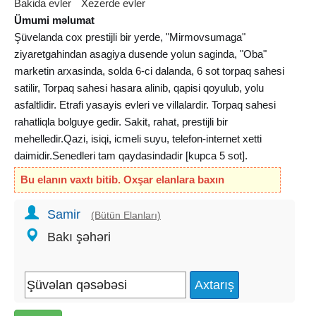
Bakida evler
Xezerde evler
Ümumi məlumat
Şüvelanda cox prestijli bir yerde, "Mirmovsumaga"
ziyaretgahindan asagiya dusende yolun saginda, "Oba"
marketin arxasinda, solda 6-ci dalanda, 6 sot torpaq sahesi
satilir, Torpaq sahesi hasara alinib, qapisi qoyulub, yolu
asfaltlidir. Etrafi yasayis evleri ve villalardir. Torpaq sahesi
rahatliqla bolguye gedir. Sakit, rahat, prestijli bir
mehelledir.Qazi, isiqi, icmeli suyu, telefon-internet xetti
daimidir.Senedleri tam qaydasindadir [kupca 5 sot].
QEYD:Torpag sahesinin icerisinde 2 mertebeli natamam
Bu elanın vaxtı bitib. Oxşar elanlara baxın
tikilmis ev var ve saygaclari yerlesdirilmisdir.
Samir
(Bütün Elanları)
Bakı şəhəri