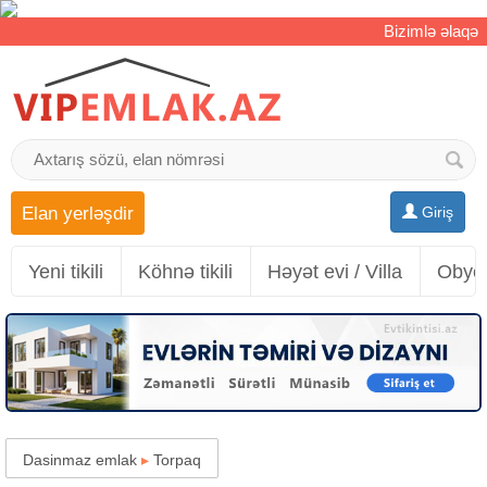
Bizimlə əlaqə
Elan yerləşdir
Giriş
Yeni tikili
Köhnə tikili
Həyət evi / Villa
Obyek
Dasinmaz emlak
▸
Torpaq