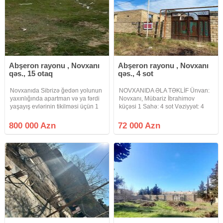
Abşeron rayonu , Novxanı
Abşeron rayonu , Novxanı
qəs., 15 otaq
qəs., 4 sot
Novxanıda Sibrizə ğedən yolunun
NOVXANIDA ƏLA TƏKLİF Ünvan:
yaxınlığında apartman və ya fərdi
Novxanı, Mübariz İbrahimov
yaşayış evlərinin tikilməsi üçün 1
küçəsi 1 Sahə: 4 sot Vəziyyət: 4
hektar kupçalı yaşayış təyinatlı
tərəfi hasarlanıb – tam hazır
torpaq sahəsi satılır. Torpağın hər
vəziyyətdə Sənəd: Kupça (çıxarış)
800 000 Azn
72 000 Azn
10 sota çıxarışı var. 40 sot və 60
Təyinat: Tikinti üçün yararlıdır
sotda satmaq
(yaşayış massivinin torpağı)