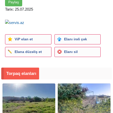
Paylaş
Tarix: 25.07.2025
ViP elan et
Elanı irəli çək
Elana düzəliş et
Elanı sil
Torpaq elanları