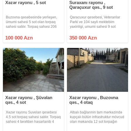
Xəzər rayonu , 5 sot
Suraxanı rayonu ,
Qaraçuxur qəs., 9 sot
Buzovna qəsəbəsində yerləşən,
Qaracuxur qesebesi, Veteranlar
ümumi sahəsi 5 sot olan torpaq
Parki ve 104 sayli mektebim
sahəsi satılır. Torpaq sahəsi 206
yaxinligi, umumi sahesi 9 sot
nömrəli məktəb və 229 saylı uşaq
(30*30) olan torpaq sahesi satilir.
bağçasının yaxınlığında yerləşir.
Dash hasari, komunikasiyya
100 000 Azn
350 000 Azn
Ərazi dənizə cəmi 5 dəqiqəlik
xetleri movcuddur, erazide agaclar
məsafədədir. Ətrafı
ekilib. Butun senedler
Xəzər rayonu , Şüvəlan
Xəzər rayonu , Buzovna
qəs., 4 sot
qəs., 4 otaq
Xəzər rayonu Suvelan qesebesi
Albalı bağlarınin tam mərkəzində
4.5 sot torpaq sahəsi satılır. Torpaq
kupçalı bütün infrastruktur mövcud
sahəsi 4 tərəfdən hasarlanib 4
olan məkanda 12 sot torpağın
tərəfi yaşayış evi
satışına start verildi.
villalardi.Qazi.isigi, suyu