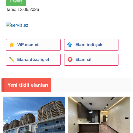
Paylaş
Tarix: 12.06.2026
ViP elan et
Elanı irəli çək
Elana düzəliş et
Elanı sil
Yeni tikili elanları