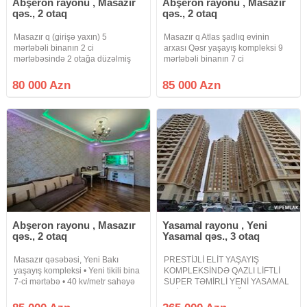
Abşeron rayonu , Masazır
Abşeron rayonu , Masazır
qəs., 2 otaq
qəs., 2 otaq
Masazır q (girişə yaxın) 5
Masazır q Atlas şadlıq evinin
mərtəbəli binanın 2 ci
arxası Qəsr yaşayış kompleksi 9
mərtəbəsində 2 otağa düzəlmiş
mərtəbəli binanın 7 ci
52m² sahəsi olan mənzil
mərtəbəsində 2 otağa düzəlmiş 52
satılır.Geniş mətbəxi və açıq
m² sahəsi olan mənzil
80 000 Azn
85 000 Azn
eyvanı var.Təmirdən sonra yaşayış
satılır.Əşyalarla birgə.Lift, Qaz,
olmayıb.
Eyvan.Kupça
Abşeron rayonu , Masazır
Yasamal rayonu , Yeni
qəs., 2 otaq
Yasamal qəs., 3 otaq
Masazır qəsəbəsi, Yeni Bakı
PRESTİJLİ ELİT YAŞAYIŞ
yaşayış kompleksi • Yeni tikili bina
KOMPLEKSİNDƏ QAZLI LİFTLİ
7-ci mərtəbə • 40 kv/metr sahəyə
SUPER TƏMİRLİ YENİ YASAMAL
malik 2 otağa düzəlmə təmirli
MAİN MTK AVTOVAĞZAL
mənzil satılır • Kod: N3837 •
KOMPLEKSİNİN ÜSTÜ