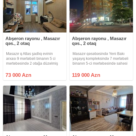
Abşeron rayonu , Masazır
Abşeron rayonu , Masazır
qəs., 2 otaq
qəs., 2 otaq
Masazır q Atlas şadlıq evinin
Masazır qəsəbəsində Yeni Bakı
arxası 9 mərtəbəli binanın 5 ci
yaşayış kompleksində 7 mərtəbəli
mərtəbəsində 2 otağa düzəlmiş
binanın 5-ci mərtəbəsində sahəsi
51m² sahəsi olan mənzil
65 kv.m.olan 2 otaqlı təmirli,
satılır.Əşyalarla birgə.Lift, Qaz,
kupçalı, ipotekaya yararlı, əşyalı
73 000 Azn
119 000 Azn
Eyvan
bina evi satılır.Qaz, su, işıq
daimidir.lifti var