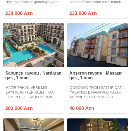
deyisede bilerem.Ipatekaya yararli
sahesi 85 kv.m.olan yaxsi temirli
yeni tikili Nizami r. Nazli sarayin
menzil satilir.Menzilin yaxsi
yani 16/2-de orta blokda umumi
Proyekti var.Binanin heyeti ve
238 000 Azn
233 000 Azn
sahesi 126.2 kv m.olan 3 otaqli
Parkingi var.Butun infrastrukturlar
yelceken menzil satilram. bu
yaxinliqda yerlesir
Sabunçu rayonu , Nardaran
Abşeron rayonu , Masazır
qəs., 1 otaq
qəs., 1 otaq
HAZIR TƏHVİL VERİLMİŞ
ÇOOOOOX TƏCİLİ SATILIR QAZLI
LAYİHƏDƏ +TERRASLI + TAM
YAŞAYIŞLI BİNADA PODMAYAK
TƏMİRLİ + 1 OTAQLI MƏNZİL
MƏNZİL SATILIR MASAZIR
DƏYƏRİNDƏN UCUZ QİYMƏTƏ
QƏSƏBƏSİ ƏSAS MAGİSTRAL
TƏCİLİ SATILIR ! MARİNA
YOLUN YAXINLIĞINDA BRİLYANT
200 000 Azn
40 000 Azn
VİLLAGE ! - Sea Breeze Resort ,
ŞADLIQ SARAYININ ARXASINDA.
Marina Village - 1 otaqlı - 1/6
Masazır qəsəbəsi əsas magistral
mərtəbə - 54.9 kv/m - terras
yolun yaxınlığında Brilyant