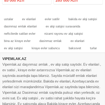
85 000 Azn
265 000 Azn
Sənəd: KUPÇA • Kompleksdə
ŞAMAXİNKA. Yeni Yasamal
bütün lazimi komunal
Moskva prospekti Main yaşayış
kompleksində super təmirli mənzil
satılır qanuni 3
ustalar
ev elanlari
evler satilir
bakida ev alqi satqisi
dasinmaz emlak elanlari
ev alqi satqisi suraxanida
neftcilerde satilan evler
nizami rayonu ev alqi satqisi
bina az kiraye evler
dasinmaz emlak
ev elanlari
ev alqi satqisi
kiraye evler sabuncu
baksovet
turlar
VIPEMLAK.AZ
Vipemlak.az daşınmaz əmlak , ev alqı satqı saytıdır. Ev elanlari ,
ev satisi , kiraye evler axtarırsızsa Vipemlak.az ev elanlari
saytında asanlıqla tapa bilərsiz. Saytda müxtəlif emlak elanlari
yerlesdirmek mümkündür. Bakida ev elanlari, Azerbaycanda ev
elanlari sizi maraqlandirirsa Vipemlak.az saytinda tapa bilersiniz.
Vipemlak.az Dasinmaz emlak saytinda pulsuz elan yerlesdir, oz
evini sat. Ev alqi satqisi , ev satisi rahat şəkildə həyata keçirə
bilərsiniz. Ev satışında əlavə Bakida kiraye evler, Azerbaycanda