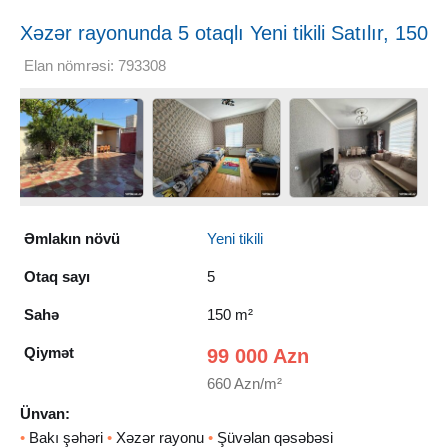
Xəzər rayonunda 5 otaqlı Yeni tikili Satılır, 150
m²
Elan nömrəsi: 793308
Əmlakın növü
Yeni tikili
Otaq sayı
5
Sahə
150 m²
Qiymət
99 000 Azn
660 Azn/m²
Ünvan:
•
Bakı şəhəri
•
Xəzər rayonu
•
Şüvəlan qəsəbəsi