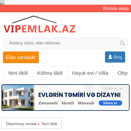
Bizimlə əlaqə
Elan yerləşdir
Giriş
Yeni tikili
Köhnə tikili
Həyət evi / Villa
Obyek
Dasinmaz emlak
▸
Yeni tikili