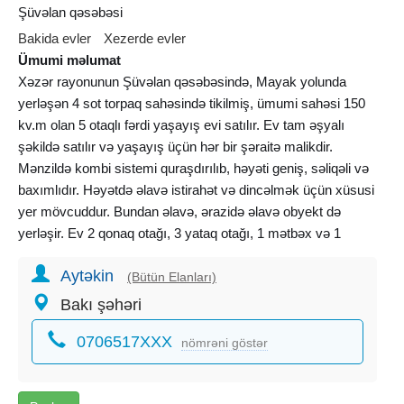
Şüvəlan qəsəbəsi
Bakida evler
Xezerde evler
Ümumi məlumat
Xəzər rayonunun Şüvəlan qəsəbəsində, Mayak yolunda
yerləşən 4 sot torpaq sahəsində tikilmiş, ümumi sahəsi 150
kv.m olan 5 otaqlı fərdi yaşayış evi satılır. Ev tam əşyalı
şəkildə satılır və yaşayış üçün hər bir şəraitə malikdir.
Mənzildə kombi sistemi quraşdırılıb, həyəti geniş, səliqəli və
baxımlıdır. Həyətdə əlavə istirahət və dincəlmək üçün xüsusi
yer mövcuddur. Bundan əlavə, ərazidə əlavə obyekt də
yerləşir. Ev 2 qonaq otağı, 3 yataq otağı, 1 mətbəx və 1
sanitar qovşağından ibarətdir. Dənizə yaxın məsafədə
Aytəkin
yerləşən bu ev sakit və rahat yaşayış mühitinə malikdir. Ətraf
(Bütün Elanları)
yaşayışlı və infrastrukturu inkişaf etmiş ərazidə yerləşir.
Bakı şəhəri
0706517XXX
nömrəni göstər