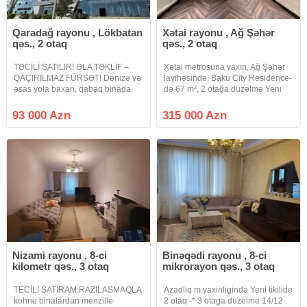
Qaradağ rayonu , Lökbatan
Xətai rayonu , Ağ Şəhər
qəs., 2 otaq
qəs., 2 otaq
TƏCİLİ SATILIR! ƏLA TƏKLİF –
Xətai metrosuna yaxın, Ağ Şəhər
QAÇIRILMAZ FÜRSƏT! Dənizə və
layihəsində, Baku City Residence-
əsas yola baxan, qabaq binada
də 67 m², 2 otağa düzəlmə Yeni
yerləşən mənzil! Qaradağ Polis
təmirli Parket döşəmə, isti döşəmə
Bölməsinin yanında yerləşən
ilə təchiz olunub Təmirdən sonra
93 000 Azn
315 000 Azn
Premium yaşayış kompleksi –
yaşayış olmayıb Ağıllı bina sistemi
Diamanti Residence Kompleks
ilə idarə
Nizami rayonu , 8-ci
Binəqədi rayonu , 8-ci
kilometr qəs., 3 otaq
mikrorayon qəs., 3 otaq
TECİLİ SATİRAM.RAZILASMAQLA
Azadliq m.yaxinliginda Yeni tikilide
kohne binalardan menzille
2 otaq -* 3 otaga duzelme 14/12