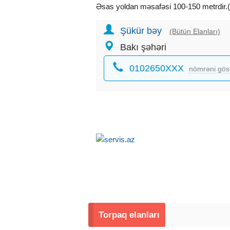
Əsas yoldan məsafəsi 100-150 metrdir.
dəqiqəlik uzaqlıqdadır.
Şükür bəy
1 sotun qiyməti 12.000 manat təşkil edir.
(Bütün Elanları)
QİYMƏT : 72.000 AZN
Bakı şəhəri
0102650XXX
OFİSİN XİDMƏT HAQQI: 1000 AZN
nömrəni gös
Torpaq elanları