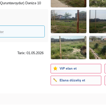
(Quruntavoydur) Dənizə 10
tər
Tarix: 01.05.2026
ViP elan et
Elana düzəliş et