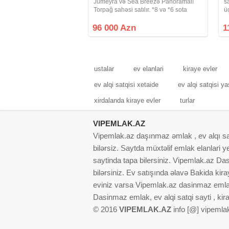
Jumeyra və Sea Breezə Panoramalı
s
Torpağ sahəsi satılır. *8 və *6 sota
ü
bölünə bilər. Trassdan 800m içəridə
q
ideal hündür yerdə yerləşir, sahəyəcən
s
96 000 Azn
1
yolu asfalt. *1 sot qiyməti
e
r
ustalar
ev elanlari
kiraye evler
ev alqi satqisi xetaide
ev alqi satqisi y
xirdalanda kiraye evler
turlar
VIPEMLAK.AZ
Vipemlak.az daşınmaz əmlak , ev alqı satqı
bilərsiz. Saytda müxtəlif emlak elanlari
saytinda tapa bilersiniz. Vipemlak.az Dasi
bilərsiniz. Ev satışında əlavə Bakida kir
eviniz varsa Vipemlak.az dasinmaz emlak
Dasinmaz emlak, ev alqi satqi sayti , kir
© 2016
VIPEMLAK.AZ
info [@] vipemla