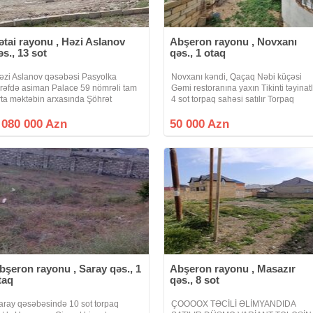
ətai rayonu , Həzi Aslanov
Abşeron rayonu , Novxanı
əs., 13 sot
qəs., 1 otaq
əzi Aslanov qəsəbəsi Pasyolka
Novxanı kəndi, Qaçaq Nəbi küçəsi
ərəfdə asiman Palace 59 nömrəli tam
Gəmi restoranına yaxın Tikinti təyinatl
rta məktəbin arxasında Şöhrət
4 sot torpaq sahəsi satılır Torpaq
üçəsində 13 sotda yarımda kupçası
sahəsi 20x20 metr ölçüdədir Sənəd
ar real alıclar narahat etsin 1080000
KUPÇA Kod: E0833 Qeyd: Müştəri
 080 000 Azn
50 000 Azn
zn
tərəfdən ofis zəhmət haqqı 1% təşkil
bşeron rayonu , Saray qəs., 1
Abşeron rayonu , Masazır
taq
qəs., 8 sot
aray qəsəbəsində 10 sot torpaq
ÇOOOOX TƏCİLİ ƏLİMYANDIDA