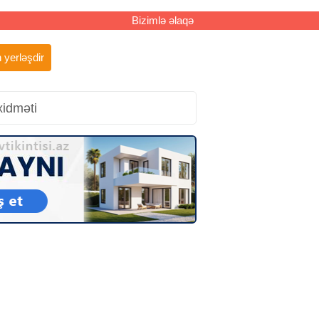
Bizimlə əlaqə
 yerləşdir
xidməti