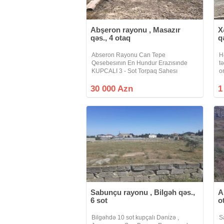
Abşeron rayonu , Masazır
X
qəs., 4 otaq
q
Abseron Rayonu Can Tepe
H
Qesebesının En Hundur Erazısınde
t
KUPCALI 3 - Sot Torpaq Sahesı
o
Satılır.Torpaqın Teyınatı Kend
k
Teserufatıdır.Etrafı Tam Yasayısdır
v
30 000 Azn
1
.Marsurut 142 Saylı Avtobusa Ve
a
Mektebe Yaxın Erazıdedır.Torpaqın
Sabunçu rayonu , Bilgəh qəs.,
A
6 sot
o
Bilgəhdə 10 sot kupçalı Dənizə ,
S