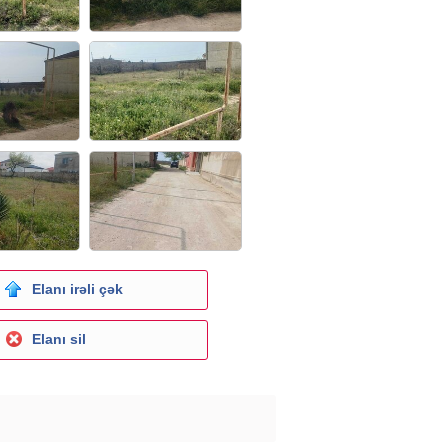
Elanı irəli çək
Elanı sil