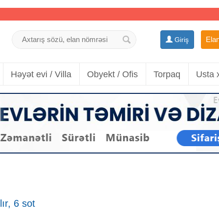
Elan
Giriş
Həyət evi / Villa
Obyekt / Ofis
Torpaq
Usta 
r, 6 sot