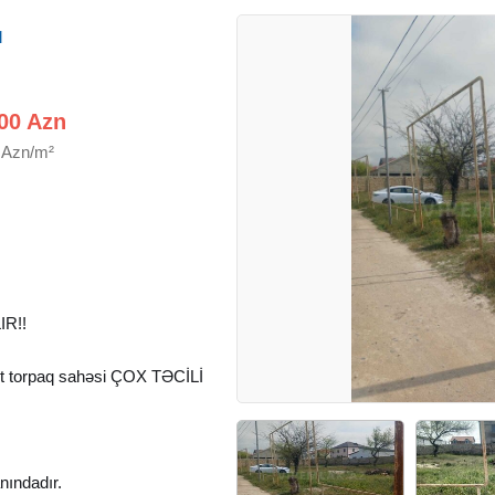
q
00 Azn
 Azn/m²
R!!
ot torpaq sahəsi ÇOX TƏCİLİ
nındadır.