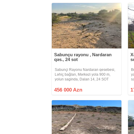
Sabunçu rayonu , Nardaran
X
qəs., 24 sot
s
Sabunçi Rayonu Nardaran qesebesi,
B
Ləhiç bağları, Mərkəzi yola 900 m,
y
yolun saginda, Dalan 14, 24 SOT
s
Torpaq sahesi satilir. Torpaq sahesi 4
ş
terefden hasara alinib, Torpaq
ç
456 000 Azn
1
hissələrə bölünə bilər! Qaz, su, isiğı
s
vardır.