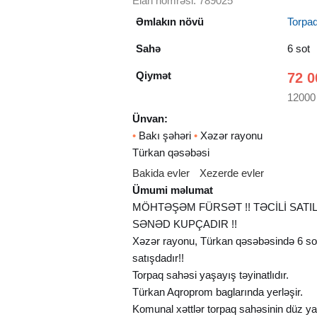
Elan nömrəsi: 789025
Əmlakın növü
Torpa
Sahə
6 sot
Qiymət
72 0
12000
Ünvan:
•
Bakı şəhəri
•
Xəzər rayonu
Türkan qəsəbəsi
Bakida evler
Xezerde evler
Ümumi məlumat
MÖHTƏŞƏM FÜRSƏT !! TƏCİLİ SATILI
SƏNƏD KUPÇADIR !!
Xəzər rayonu, Türkan qəsəbəsində 6 s
satışdadır!!
Torpaq sahəsi yaşayış təyinatlıdır.
Türkan Aqroprom baglarında yerləşir.
Komunal xəttlər torpaq sahəsinin düz ya