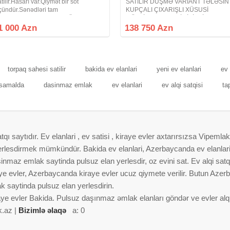
atılır.Hasarı var.Qiymət bir sot
SATILIR DÜŞMƏ VARİANT TƏLƏSİN
çündür.Sənədləri tam
KUPÇALI ÇIXARIŞLI XÜSUSİ
aydasındadır.Təcili satılır.Özüm
MÜLKİYYƏT FƏRDİ TİKİNTİ
atıram.Vasitəçilər narahat
TƏYİNATLI MASAZIR 2 NÖMRƏLİ
1 000 Azn
138 750 Azn
tməsinlər.Real alıcı ilə qiymətdə
MƏKTƏBİN YAXINLIĞINDA ABŞERO
azılaşmaq olar.
GƏNCLƏR ŞƏHƏRCİYİNİN
ARXASINDA. Masazır qəsəbəsi 2
torpaq sahesi satilir
bakida ev elanlari
yeni ev elanlari
ev 
asamalda
dasinmaz emlak
ev elanlari
ev alqi satqisi
ta
 saytıdır. Ev elanlari , ev satisi , kiraye evler axtarırsızsa Vipemlak
 yerlesdirmek mümkündür. Bakida ev elanlari, Azerbaycanda ev elanlar
nmaz emlak saytinda pulsuz elan yerlesdir, oz evini sat. Ev alqi satqis
aye evler, Azerbaycanda kiraye evler ucuz qiymete verilir. Butun Azer
 saytinda pulsuz elan yerlesdirin.
aye evler Bakida. Pulsuz daşınmaz əmlak elanları göndər ve evler alqi 
k.az |
Bizimlə əlaqə
a: 0