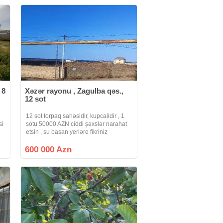
 8
Xəzər rayonu , Zagulba qəs.,
12 sot
12 sot torpaq sahəsidir, kupcalidir , 1
si
sotu 50000 AZN ciddi şəxslər narahat
etsin , su basan yerləre fikriniz
getmesin
zi
600 000 Azn