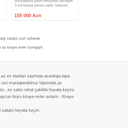
prospektinə yaxın məsafədə yerləşən
5 sot torpaq sahəsi satılır. Sahənin
üzərində ümumi sahəsi 100 m² olan, 5
otaqlı 1 mərtəbəli yaşayış evi
155 000 Azn
N
mövcuddur. Ev köhnə tikili olduğundan
əmlak
alqi satqisi iceri seherde
p.az kiraye evler sumqayit
.az ev elanlari saytında asanlıqla tapa
i sizi maraqlandirirsa Vipemlak.az
i , ev satisi rahat şəkildə həyata keçirə
baycan boyu kiraye evler axtarin . Kiraye
satqisi heyata keçirt.