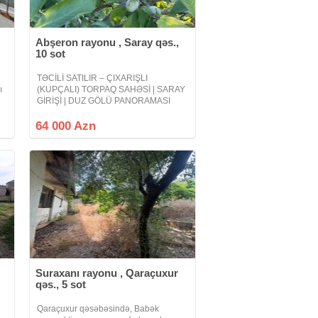
Abşeron rayonu , Saray qəs.,
10 sot
TƏCİLİ SATILIR – ÇIXARIŞLI
ı
(KUPÇALI) TORPAQ SAHƏSİ | SARAY
GİRİŞİ | DUZ GÖLÜ PANORAMASI
Abşeron rayonu, Novxanının sonu –
Saray qəsəbəsinin girişi, Link Oil
64 000 Azn
yanacaqdoldurma məntəqəsinin
yaxınlığında yerləşən 10–12 sot
Suraxanı rayonu , Qaraçuxur
qəs., 5 sot
Qaraçuxur qəsəbəsində, Babək