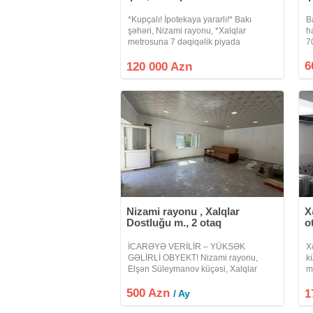
*Kupçalı! İpotekaya yararlı!* Bakı
B
şəhəri, Nizami rayonu, *Xalqlar
h
metrosuna 7 dəqiqəlik piyada
7
məsafədə*, köhnə tikili 5 mərtəbəli
d
binanın 1-ci mərtəbəsində *ümumi
6
M
120 000 Azn
sahəsi 40 kv/m olan 2 otaqlı mənzil*
b
satılır. Mənzil
Nizami rayonu , Xalqlar
X
Dostluğu m., 2 otaq
o
İCARƏYƏ VERİLİR – YÜKSƏK
X
GƏLİRLİ OBYEKT! Nizami rayonu,
k
Elşən Süleymanov küçəsi, Xalqlar
m
Dostluğu metro stansiyasına cəmi 10
m
500 Azn
dəqiqəlik məsafədə yerləşən, ümumi
9
1
/ Ay
sahəsi 50 m² olan 2 otaqlı kommersiya
m