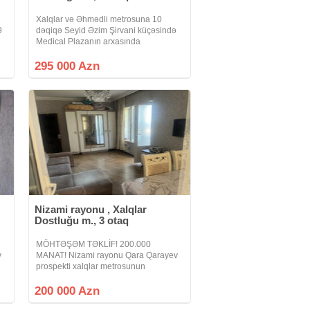
Xalqlar və Əhmədli metrosuna 10
9
dəqiqə Seyid Əzim Şirvani küçəsində
Medical Plazanın arxasında
Mərtəbəsi:17/15 Otaq sayı: 3 otaq
Sahəsi 124 KV.M ( KUPÇADA 105
295 000 Azn
KV.M) Sənəd: Çıxarış ( Kupça). Mənzil
hazır 4 %-li
Nizami rayonu , Xalqlar
Dostluğu m., 3 otaq
MÖHTƏŞƏM TƏKLİF! 200.000
v
MANAT! Nizami rayonu Qara Qarayev
prospekti xalqlar metrosunun
.
yaxınlığında 3 OTAQLI mənzil çıxarılır.
2 otaqdan 3 otağa düzəlmədir. 9
200 000 Azn
mərtəbəli binanın 5-cı mərtəbəsində