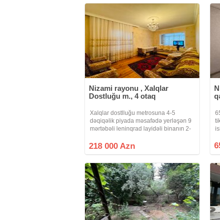
obyekti icarəyə
Nizami rayonu , Xalqlar
N
Dostluğu m., 4 otaq
q
Xalqlar dostlluğu metrosuna 4-5
6
dəqiqəlik piyada məsafədə yerləşən 9
t
mərtəbəli leninqrad layidəli binanın 2-
i
ci mərtəbəsində sahəsi 100 kv olan,
Ai
qanuni 4 otaqlı mənzil satışa təklif
6
q
218 000 Azn
olunur. Mənzil şəkillərdə göründüyü