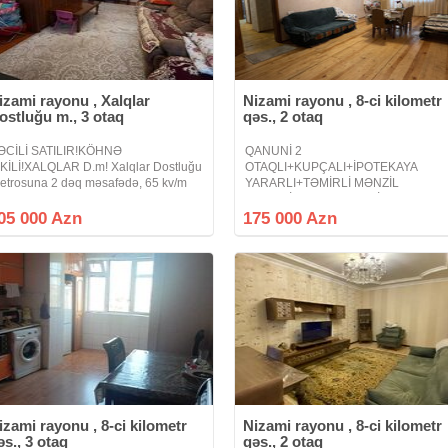
izami rayonu , Xalqlar
Nizami rayonu , 8-ci kilometr
ostluğu m., 3 otaq
qəs., 2 otaq
ƏCİLİ SATILIR!KÖHNƏ
QANUNİ 2
İKİLİ!XALQLAR D.m! Xalqlar Dostluğu
OTAQLI+KUPÇALI+İPOTEKAYA
etrosuna 2 dəq məsafədə, 65 kv/m
YARARLI+TƏMİRLİ MƏNZİL
lan, qanuni 3 otaqlı ev satışa
DƏYƏRİNDƏN UCUZ QİYMƏTƏ
ıxarılıb.Leninqrad layhəsidir.Orta
TƏCİLİ SATILIR ! - Xalqlar dostluğu v
05 000 Azn
175 000 Azn
lokdur. 9 mərtəbəli binanın 2 ci
Neftçilər metrosunun yaxınlığı, Elşən
ərtəbəsidir. Qaz, su,
Süleymanov küçəsi, Siyaqut şadlıq
sarayı və Megastore-nin
izami rayonu , 8-ci kilometr
Nizami rayonu , 8-ci kilometr
əs., 3 otaq
qəs., 2 otaq