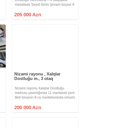
məsafədə Seyid Əzim Şirvani küçəsi 9
mərtəbəli Kiyev layihəli binanın 5-ci
mərtəbəsində (ABAD MƏHƏLLƏ)
205 000 Azn
ümumi sahəsi 80 kv.m olan, 3 otaqlı
mənzil satılır.
Nizami rayonu , Xalqlar
Dostluğu m., 3 otaq
r
Nizami rayonu Xalqlar Dostluğu
metrosu yaxınlığında 11 mərtəbəli yeni
tikili binanın 9-cu mərtəbəsində ümumi
v
sahəsi 90 kv.m olan 2 otaqdan 3 otağa
düzəlmiş mənzil TAM ƏŞYALI ( 2
200 000 Azn
kondisioner, paltaryuyan, soyuducu)