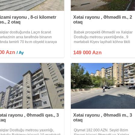
izami rayonu , 8-ci kilometr
Xətai rayonu , Əhmədli m., 2
əs., 2 otaq
otaq
alqlar dostluğunda Laçın ticarət
Babək prospekti Əhmədli və Xalqlar
ərkəzinin arxa tərəfində binanın
Dostluğu metrosu yaxınlığında , 9
ltında təmirli 70 kv.m obyekt icarəyə
mərtəbəli Kiyev layihəli köhnə tikili
erilir. Müxtəlif uyğun təyinatlar üçün
binanın 7-ci mərtəbəsində ümumi
00 Azn
erilə bilər. Ünvan : Nizami rayonu,
sahəsi 60 kv.m olan 2 otaqlı ORTA
149 000 Azn
/ Ay
əhruz Nuriyev küçəsi 24
BLOK yerləşən mənzil satılır. Mənzild
qaz,
ətai rayonu , Əhmədli qəs., 3
Xətai rayonu , Əhmədli m., 3
taq
otaq
alqlar Dostluğu metrosu yaxınlığı,
Qiymət 182.000 AZN. Seyid Əzim
Abdulla Rəhimov küçəsi) 10 mərtəbəli
Şirvani küçəsi Əhmədli və Xalqlar