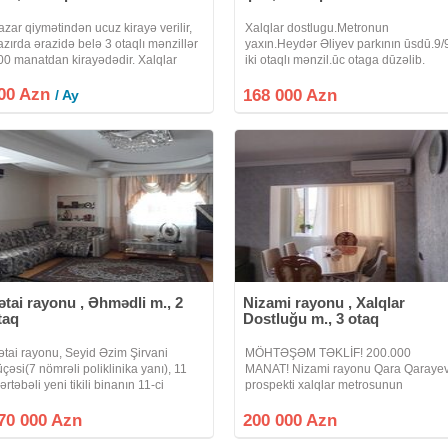
azar qiymətindən ucuz kirayə verilir,
Xalqlar dostlugu.Metronun
azırda ərazidə belə 3 otaqlı mənzillər
yaxın.Heydər Əliyev parkının ūsdū.9/
00 manatdan kirayədədir. Xalqlar
iki otaqlı mənzil.ūc otaga dūzəlib.
ostluğu metrosuna yaxın məsafədə
00 Azn
eqastorenin yanında 9 mərtəbəli
168 000 Azn
/ Ay
inanın 6-cı mərtəbəsində orta blokda
ətai rayonu , Əhmədli m., 2
Nizami rayonu , Xalqlar
taq
Dostluğu m., 3 otaq
ətai rayonu, Seyid Əzim Şirvani
MÖHTƏŞƏM TƏKLİF! 200.000
üçəsi(7 nömrəli poliklinika yanı), 11
MANAT! Nizami rayonu Qara Qaraye
ərtəbəli yeni tikili binanın 11-ci
prospekti xalqlar metrosunun
ərtəbəsində ümumi sahəsi kupçada
yaxınlığında 3 OTAQLI mənzil çıxarılır
3 kv.m. olan 2 otaqlı mənzil satılır.tam
2 otaqdan 3 otağa düzəlmədir. 9
70 000 Azn
200 000 Azn
ərtəbədir, mansart deyil, lift
mərtəbəli binanın 5-cı mərtəbəsində