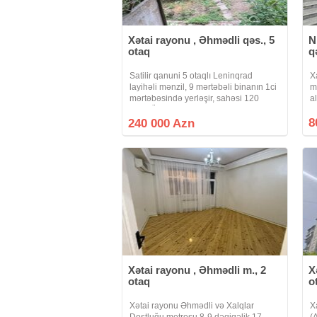
Xətai rayonu , Əhmədli qəs., 5
N
otaq
q
Satilir qanuni 5 otaqlı Leninqrad
X
layihəli mənzil, 9 mərtəbəli binanın 1ci
m
mərtəbəsində yerləşir, sahəsi 120
a
kv.m. Ünvan: Babək pr-ti, Xalqlar
v
Dostluqu metrosuna 7-8 dəq. piyada
8
v
240 000 Azn
məsafədə. Binanım zirzəmisi tam
B
olaraq
Xətai rayonu , Əhmədli m., 2
X
otaq
o
Xətai rayonu Əhmədli və Xalqlar
X
Dostluğu metrosu 8-9 dəqiqəlik 17
(