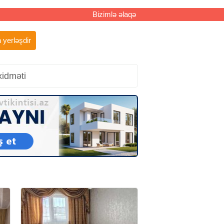
Bizimlə əlaqə
 yerləşdir
xidməti