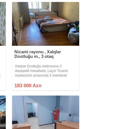
yerləşir. İşıq, Su,
Nizami rayonu , Xalqlar
Dostluğu m., 3 otaq
Xalqlar Dostluğu metrosuna 3
dəqiqəlik məsafədə, Laçın Ticarət
.
mərkəzinin arxasında 5 mərtəbəli
leninqrad layihəli binanın 1-ci
mərtəbəsində yerləşən qanuni 3 otaqlı
183 000 Azn
mənzil təcili satılır. Mənzilin özünə
məxsus bağ