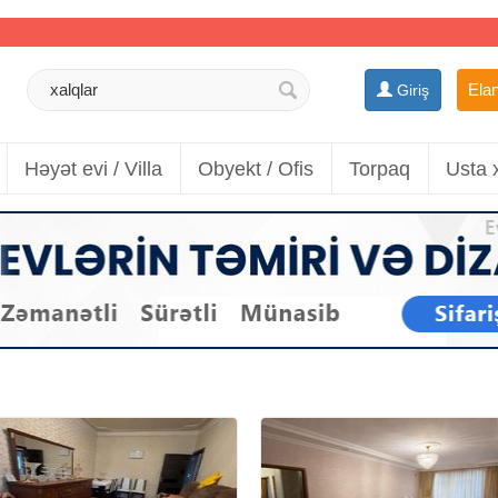
Elan
Giriş
Həyət evi / Villa
Obyekt / Ofis
Torpaq
Usta 