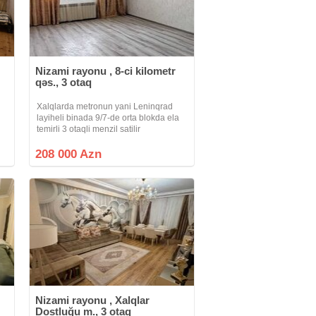
Nizami rayonu , 8-ci kilometr
qəs., 3 otaq
Xalqlarda metronun yani Leninqrad
layiheli binada 9/7-de orta blokda ela
temirli 3 otaqli menzil satilir
ə
208 000 Azn
Nizami rayonu , Xalqlar
Dostluğu m., 3 otaq