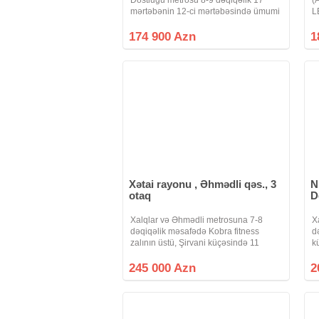
mərtəbənin 12-ci mərtəbəsində ümumi
L
sahəsi 78 kv.m olan 2 otaqlı Mənzilin
m
qazı, suyu, işığı fasiləsiz, İstilik sistemi
o
174 900 Azn
1
KOMBIDIR. Binanın ətrafında
m
Xətai rayonu , Əhmədli qəs., 3
N
otaq
D
Xalqlar və Əhmədli metrosuna 7-8
X
dəqiqəlik məsafədə Kobra fitness
d
zalının üstü, Şirvani küçəsində 11
k
mərtəbəli binanın 10-cu mərtəbəsində
m
ümumi sahəsi 120 kv.m olan 3 otaqlı
2
245 000 Azn
2
mənzil satılır. Mənzil YELÇƏKƏN
k
(SKVAZNOY)