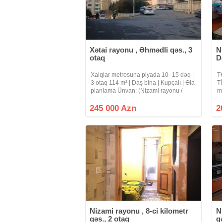
Xətai rayonu , Əhmədli qəs., 3
N
otaq
D
Xalqlar metrosuna piyada 10–15 dəq |
T
3 otaq 114 m² | Daş bina | Kupçalı | Əla
T
planlama Ünvan: (Nizami rayonu /
m
Xalqlar metrosunun yaxınlığı
o
Megastorun yanı) Bina: (yeni tikili)
ç
245 000 Azn
2
Mərtəbə: (9)/(11) Sahə: (130kv.m) m²
b
m
Nizami rayonu , 8-ci kilometr
N
qəs., 2 otaq
q