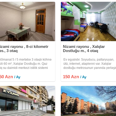
yerləşir. İşıq, Su,
izami rayonu , 8-ci kilometr
Nizami rayonu , Xalqlar
əs., 3 otaq
Dostluğu m., 4 otaq
50manat 5 / 5 mərtəbə 3 otaqlı köhnə
Ev əşyalıdır. Soyuducu, paltaryuyan,
ikili 60 m², Xalqlar Dostluğu m. Qaz
ütü, internet, ataplenni var. Xalqlar
siq su daimidi merkezi istilik sistemi
dostluğu metrosunun yanında yerləşir
leli sexslere verilir Bakı, 8-ci kilometr
Təmizkar və məsuliyyətli otaq yoldaşı
50 Azn
əs. #ok4681 150azn offis haqqidi
150 Azn
axtarılır. Dərhal köçmək mümkündür.
/ Ay
/ Ay
Qeyd: Kommunal xərclər qiymətə