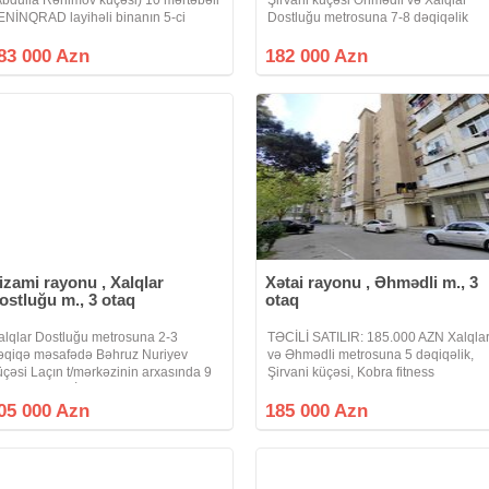
ENİNQRAD layihəli binanın 5-ci
Dostluğu metrosuna 7-8 dəqiqəlik
ərtəbəsində ümumi sahəsi 80 kv.m
məsafədə 9 mərtəbəli KiYEV layihəli
lan 3 otaqlı, Orta girişdə yerləşən
binanın 8-ci mərtəbəsində ümumi
83 000 Azn
182 000 Azn
ənzil satılır. Mənzildə qaz, su, işıq
sahəsi 80 kv.m olan 3 otaqlı , Orta
girişdə yerləşən
izami rayonu , Xalqlar
Xətai rayonu , Əhmədli m., 3
ostluğu m., 3 otaq
otaq
alqlar Dostluğu metrosuna 2-3
TƏCİLİ SATILIR: 185.000 AZN Xalqla
əqiqə məsafədə Bəhruz Nuriyev
və Əhmədli metrosuna 5 dəqiqəlik,
üçəsi Laçın t/mərkəzinin arxasında 9
Şirvani küçəsi, Kobra fitness
ərtəbəli LENİNQRAD layihəli binanın
mərkəziylə üzbə-üz 9 mərtəbəli Kiye
- ci mərtəbəsində ümumi sahəsi 80
layihəli binanın 5-ci mərtəbəsində
05 000 Azn
185 000 Azn
v.m olan 3 otaqlı Orta blokda yerləşən
sahəsi 80 kv.m olan 3 otaqlı, Orta
blokda