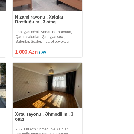
Nizami rayonu , Xalqlar
Dostluğu m., 3 otaq
Fəaliyyət növü: Anbar, Bərbərxana,
Qadın salonları, Şirniyyat sexi,
Salonlar, Sexler, Ticarət obyektləri,
Fast Food, Klinikalar, Tədris mərkəzi,
1 000 Azn
Kurslar 80 m2 Baki seheri Nizami
/ Ay
ə
rayonu Xalqlar m/st yaxinliginda
Xətai rayonu , Əhmədli m., 3
otaq
205.000 Azn Əhmədli və Xalqlar
Dostluğu metrosuna 7-8 dəqiqəlik