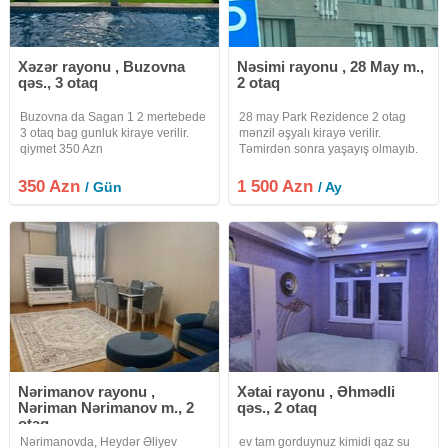
Xəzər rayonu , Buzovna
Nəsimi rayonu , 28 May m.,
qəs., 3 otaq
2 otaq
Buzovna da Sagan 1 2 mertebede
28 may Park Rezidence 2 otag
3 otaq bag gunluk kiraye verilir.
mənzil əşyalı kirayə verilir.
qiymet 350 Azn
Təmirdən sonra yaşayış olmayıb.
350 Azn
1 500 Azn
/ Gün
/ Ay
Nərimanov rayonu ,
Xətai rayonu , Əhmədli
Nəriman Nərimanov m., 2
qəs., 2 otaq
otaq
Nərimanovda, Heydər Əliyev
ev tam gorduynuz kimidi qaz su