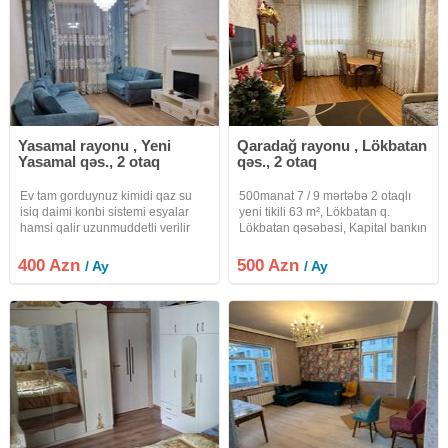
Yasamal rayonu , Yeni
Qaradağ rayonu , Lökbatan
Yasamal qəs., 2 otaq
qəs., 2 otaq
Ev tam gorduynuz kimidi qaz su
500manat 7 / 9 mərtəbə 2 otaqlı
isiq daimi konbi sistemi esyalar
yeni tikili 63 m², Lökbatan q.
hamsi qalir uzunmuddetli verilir
Lökbatan qəsəbəsi, Kapital bankın
internet var
arxası, yeni tikili bina. Bütün
avadanlıqlarla təchiz olunub.
400 Azn
500 Azn
/ Ay
/ Ay
Gənc ailələrə üstünlük verilir. 5
Avqust tarixindən