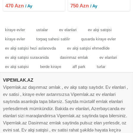
bəydə səliqəli olarsa qala bilər.
Mənzil 17 mərtəbəli binanın 2-ci
470 Azn
750 Azn
/ Ay
/ Ay
mərtəbəsində yerləşir. Qiymət 750
Azn. Ətraflı məlumat üçün
kiraye evler
ustalar
ev elanlari
ev alqi satqisi
kiraye evler
torpaq sahesi satilir
qusarda kiraye evler
ev alqi satqisi hezi aslanovda
ev alqi satqisi ehmedlide
ev alqi satqisi suraxanida
dasinmaz emlak
ev elanlari
ev alqi satqisi
berde kiraye
aff park
turlar
VIPEMLAK.AZ
Vipemlak.az daşınmaz əmlak , ev alqı satqı saytıdır. Ev elanlari ,
ev satisi , kiraye evler axtarırsızsa Vipemlak.az ev elanlari
saytında asanlıqla tapa bilərsiz. Saytda müxtəlif emlak elanlari
yerlesdirmek mümkündür. Bakida ev elanlari, Azerbaycanda ev
elanlari sizi maraqlandirirsa Vipemlak.az saytinda tapa bilersiniz.
Vipemlak.az Dasinmaz emlak saytinda pulsuz elan yerlesdir, oz
evini sat. Ev alqi satqisi , ev satisi rahat şəkildə həyata keçirə