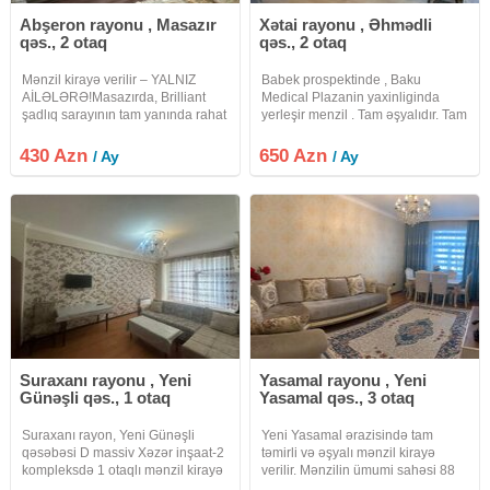
Abşeron rayonu , Masazır
Xətai rayonu , Əhmədli
qəs., 2 otaq
qəs., 2 otaq
Mənzil kirayə verilir – YALNIZ
Babek prospektinde , Baku
AİLƏLƏRƏ! ​Masazırda, Brilliant
Medical Plazanin yaxinliginda
şadlıq sarayının tam yanında rahat
yerleşir menzil . Tam əşyalıdır. Tam
və tam təchiz olunmuş mənzil
təmirlidir. Yaşamaq üçün herbir
kirayə verilir. ​Mənzilin göstəriciləri: ​
şeraiti var. 15mertebeli binanın 6cı
430 Azn
650 Azn
/ Ay
/ Ay
Mərtəbə: 6-cı mərtəbə (Bina liftlə
mertebesindedir . Ətraflı məlumat
təmin
üçün Whatsappdan elaqe
Suraxanı rayonu , Yeni
Yasamal rayonu , Yeni
Günəşli qəs., 1 otaq
Yasamal qəs., 3 otaq
Suraxanı rayon, Yeni Günəşli
Yeni Yasamal ərazisində tam
qəsəbəsi D massiv Xəzər inşaat-2
təmirli və əşyalı mənzil kirayə
kompleksdə 1 otaqlı mənzil kirayə
verilir. Mənzilin ümumi sahəsi 88
verilir. Müştəri fərqi yoxdu tək
kv.mdır və 3 otaqdan ibarətdir.