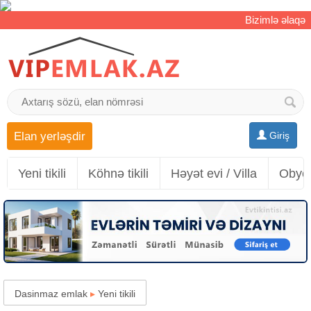
Bizimlə əlaqə
Elan yerləşdir
Giriş
Yeni tikili
Köhnə tikili
Həyət evi / Villa
Obyek
Dasinmaz emlak
▸
Yeni tikili