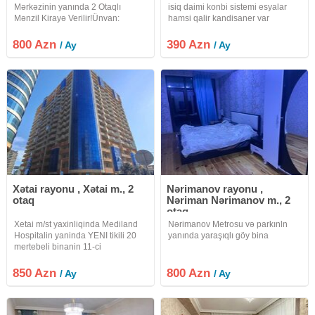
Mərkəzinin yanında 2 Otaqlı
isiq daimi konbi sistemi esyalar
Mənzil Kirayə Verilir! ​Ünvan:
hamsi qalir kandisaner var
Nərimanov rayonu, Nərimanov
metrosuna və Heydər Əliyev
800 Azn
390 Azn
/ Ay
/ Ay
Mərkəzinə yaxın, "Günaydın"
restoranı ilə üzbəüz. ​Mərtəbə:
Xətai rayonu , Xətai m., 2
Nərimanov rayonu ,
otaq
Nəriman Nərimanov m., 2
otaq
Xetai m/st yaxinliqinda Mediland
Nərimanov Metrosu və parkınln
Hospitalin yaninda YENI tikili 20
yanında yaraşıqlı göy bina
mertebeli binanin 11-ci
mertebesinde GENIS kvadratli 1
otaqdan 2 otaqa DUZELME ela
850 Azn
800 Azn
/ Ay
/ Ay
temirli ve tam olaraq ESYALI
menzil kiraye verilir menzilde qaz
su