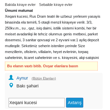
Bakida kiraye evler
Sebailde kiraye evler
Ümumi məlumat
Xeqani kucesi, Rus Dram teatri ile uzbeuz yerlesen yasayis
binasinda ela temirli, 5 otaqli menzil
kirayeye
verilr. 3/3,
250kv.m., su , qaz, isiq daimi, istilik sistemi kombi, her bir
meiset avadanliqi ile tehciz olunmus genis metbexi, parket
dosemesi, 3 sanitar qovsaqi ve 2 eyvani var.1 ayliq depozit
mutleqdir. Sirketimiz seherin istenilen yerinde Size
menzillerin, ofislerin, villalarin, heyet evlerinin, torpaq
sahelerinin, ticaret sahelerinin ve s. kirayesini, alqi-satqisini
heyata kecirir.
Bu elanın vaxtı bitib. Oxşar elanlara baxın
Aynur
(Bütün Elanları)
Bakı şəhəri