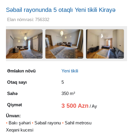
Səbail rayonunda 5 otaqlı Yeni tikili Kirayə
verilir, 350 m²
Elan nömrəsi: 756332
Əmlakın növü
Yeni tikili
Otaq sayı
5
Sahə
350 m²
Qiymət
3 500 Azn
/ Ay
Ünvan:
•
Bakı şəhəri
•
Səbail rayonu
•
Sahil metrosu
Xeqani kucesi