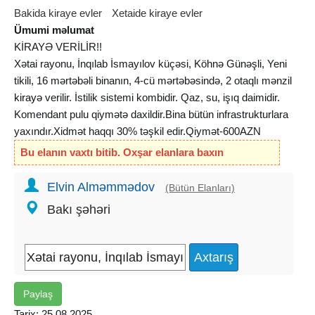
Bakida kiraye evler
Xetaide kiraye evler
Ümumi məlumat
KİRAYƏ VERİLİR!!
Xətai rayonu, İnqılab İsmayılov küçəsi, Köhnə Günəşli, Yeni
tikili, 16 mərtəbəli binanın, 4-cü mərtəbəsində, 2 otaqlı mənzil
kirayə
verilir. İstilik sistemi kombidir. Qaz, su, işıq daimidir.
Komendant pulu qiymətə daxildir.Bina bütün infrastrukturlara
yaxındır.Xidmət haqqı 30% təşkil edir.Qiymət-600AZN
Bu elanın vaxtı bitib. Oxşar elanlara baxın
Elvin Alməmmədov
(Bütün Elanları)
Bakı şəhəri
Paylaş
Tarix: 25.08.2025