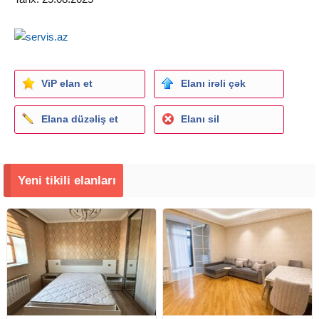
ViP elan et
Elanı irəli çək
Elana düzəliş et
Elanı sil
Yeni tikili elanları