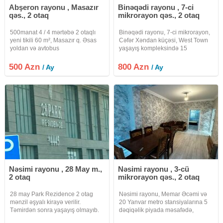
Abşeron rayonu , Masazır
Binəqədi rayonu , 7-ci
qəs., 2 otaq
mikrorayon qəs., 2 otaq
500manat 4 / 4 mərtəbə 2 otaqlı
Binəqədi rayonu, 7-ci mikrorayon,
yeni tikili 60 m², Masazır q. Əsas
Cəfər Xəndan küçəsi, West Town
yoldan və avtobus
yaşayış kompleksində 15
dayanacağından cəmi 5 dəqiqəlik
mərtəbəli yeni tikili binanın 10-cu
məsafədə yerləşir. Bakı, Mehli
mərtəbəsində sahəsi 60 kv.m.olan
500 Azn
800 Azn
/ Ay
/ Ay
yaşayış kompleksi#ok8944 100
2 otaqlı mənzil kirayə verilir.
azn offis haqqi
Mənzil zövqlə təmir olunub,
Nəsimi rayonu , 28 May m.,
Nəsimi rayonu , 3-cü
2 otaq
mikrorayon qəs., 2 otaq
28 may Park Rezidence 2 otag
Nəsimi rayonu, Memar Əcəmi və
mənzil əşyalı kirayə verilir.
20 Yanvar metro stansiyalarına 5
Təmirdən sonra yaşayış olmayıb.
dəqiqəlik piyada məsafədə,
Moskva Univermağının yanında