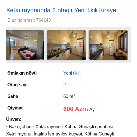
Xətai rayonunda 2 otaqlı Yeni tikili Kirayə
verilir, 60 m²
Elan nömrəsi: 764148
Əmlakın növü
Yeni tikili
Otaq sayı
2
Sahə
60 m²
Qiymət
600 Azn
/ Ay
Ünvan:
•
Bakı şəhəri
•
Xətai rayonu
•
Köhnə Günəşli qəsəbəsi
Xətai rayonu, İnqılab İsmayılov küçəsi, Köhnə Günəşli