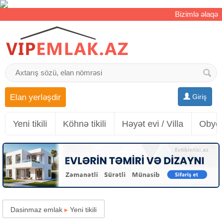
Bizimlə əlaqə
Elan yerləşdir
Giriş
Yeni tikili
Köhnə tikili
Həyət evi / Villa
Obyek
Dasinmaz emlak
▸
Yeni tikili