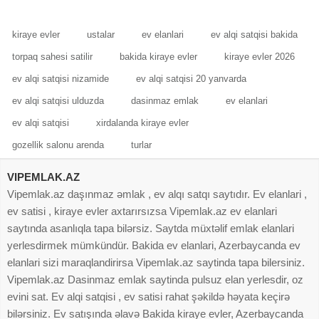
rahatdır.Sakit yerdir
kiraye evler
ustalar
ev elanlari
ev alqi satqisi bakida
torpaq sahesi satilir
bakida kiraye evler
kiraye evler 2026
ev alqi satqisi nizamide
ev alqi satqisi 20 yanvarda
ev alqi satqisi ulduzda
dasinmaz emlak
ev elanlari
ev alqi satqisi
xirdalanda kiraye evler
gozellik salonu arenda
turlar
VIPEMLAK.AZ
Vipemlak.az daşınmaz əmlak , ev alqı satqı saytıdır. Ev elanlari ,
ev satisi , kiraye evler axtarırsızsa Vipemlak.az ev elanlari
saytında asanlıqla tapa bilərsiz. Saytda müxtəlif emlak elanlari
yerlesdirmek mümkündür. Bakida ev elanlari, Azerbaycanda ev
elanlari sizi maraqlandirirsa Vipemlak.az saytinda tapa bilersiniz.
Vipemlak.az Dasinmaz emlak saytinda pulsuz elan yerlesdir, oz
evini sat. Ev alqi satqisi , ev satisi rahat şəkildə həyata keçirə
bilərsiniz. Ev satışında əlavə Bakida kiraye evler, Azerbaycanda