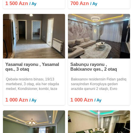
yerləşən 5 mərtəbəli binanın 1-ci
1 500 Azn
700 Azn
/ Ay
/ Ay
mərtəbəsində 2 otaqlı mənzil
kirayə verilir. Mənzil yeni təmirdən
Yasamal rayonu , Yasamal
Sabunçu rayonu ,
qəs., 3 otaq
Bakixanov qəs., 2 otaq
Qəbələ residens binası, 19/13
Bakıxanov residensin Fidan şadlıq
mərtəbəsi, 3 otag, əla hər otagda
sarayindan Korogluya gedən
mebel, Kondisioner, kombi, təzə
ərazidə qanuni 2 otaqlı, Evro
butum məyşət texnikası, su-işig-
temirli menzil Kirayye verilir. Butun
qaz daimi, 24/7 oxrana və
şeraiti var. Vasticelere 100 azn
1 000 Azn
1 000 Azn
/ Ay
/ Ay
muşahidə kameraları.Əla həyəti
vere bilerem. HAZİRDA MENZİL
butun lazım dükanlar, əla uşag
BOSDUR, GUNUN İSTENİLEN