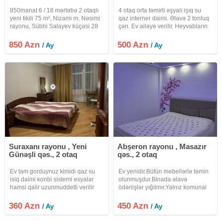
850manat 6 / 18 mərtəbə 2 otaqlı
4 otaq orta təmirli əşyalı işıq su
yeni tikili 75 m², Nizami m. Nəsimi
qaz interner daimi. Əlavə 2 tonluq
rayonu, Sübhi Salayev küçəsi 28
çən. Ev ailəyə verilir. Heyvabların
May metrosuna 10–15 dəqiqə,
saxlanmasına icazə yoxdur.
Zabitlər bağına 5–8 dəqiqə piyada
Sakitliyə , təmizliyə ruayət edən
850 Azn
500 Azn
/ Ay
/ Ay
məsafədə (28 May metrosuna 10-
şəxslər müraciət etsin.
15 dəq, Zabitlər
Suraxanı rayonu , Yeni
Abşeron rayonu , Masazır
Günəşli qəs., 2 otaq
qəs., 2 otaq
Ev tam gorduynuz kimidi qaz su
Ev yenidir.Bütün mebellərlə təmin
isiq daimi konbi sistemi esyalar
olunmuşdur.Binada əlavə
hamsi qalir uzunmuddetli verilir
ödənişlər yığılmır.Yalnız komunal
internet var kandisaner
xərclərinizdir(su, qaz, işıq,
internet)Məhlənin başından
360 Azn
450 Azn
/ Ay
/ Ay
şəhərə gedən maşurut
keçir(569)şəhərə çəxış çox