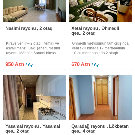
Nəsimi rayonu , 2 otaq
Xətai rayonu , Əhmədli
qəs., 2 otaq
Kirayə verilir – 2 otaqlı, təmirli və
Əhmədli metrosunun tam çıxışında
əşyalı mənzil Bakı şəhəri, Nəsimi
yeni tikili binada 17 mərtəbəlinin
rayonu, Möhsün Sənani küçəsi
10-cu mərtəbəsində 2 otaqlı
ünvanında, Tibb Universitetinin
mənzil UZUNMŨDDƏTLİ kirayə
qarşısında yerləşən Yaşayış
verilir. Mənzilin ümumi sahəsi 57
950 Azn
670 Azn
/ Ay
/ Ay
Kompleksində 2 otaqlı, tam təmirli
kv m. Qaz, su, işıq daimidir. İstilik
və tam əşyalı mənzil
sistemi kombi ilə
Yasamal rayonu , Yasamal
Qaradağ rayonu , Lökbatan
qəs., 2 otaq
qəs., 4 otaq