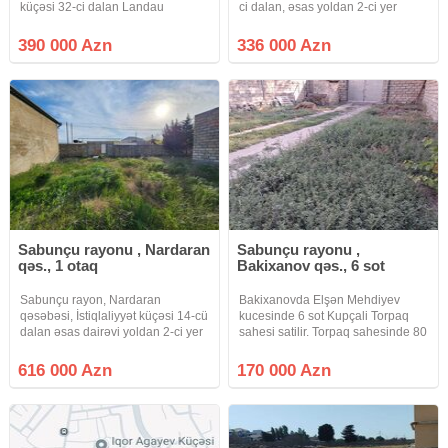
küçəsi 32-ci dalan Landau
ci dalan, əsas yoldan 2-ci yer
məktəbə yaxın Tikinti təyinatlı 13
Tikinti təyinatlı 12 sot torpaq
sot torpaq sahəsi satılır Sənəd
sahəsi satılır Əlavə olaraq 1.5sot
390 000 Azn
336 000 Azn
KUPÇA Kod: Sea 1005 Qeyd:
vardır Sənəd KUPÇA Kod: Sea
Müştəri tərəfdən ofis zəhmət haqqı
1007 Qeyd: Müştəri tərəfdən
1% təşkil
Sabunçu rayonu , Nardaran
Sabunçu rayonu ,
qəs., 1 otaq
Bakixanov qəs., 6 sot
Sabunçu rayon, Nardaran
Bakixanovda Elşən Mehdiyev
qəsəbəsi, İstiqlaliyyət küçəsi 14-cü
kucesinde 6 sot Kupçali Torpaq
dalan əsas dairəvi yoldan 2-ci yer
sahesi satilir. Torpaq sahesinde 80
Tikinti təyinatlı 22 sot torpaq
kvadrat Ev var. Ideal sakit kucede
sahəsi satılır Sənəd KUPÇA Kod:
yerleşir. Elave suallar ile bagli
616 000 Azn
170 000 Azn
Sea 1004 Qeyd: Müştəri tərəfdən
zeng edin.
ofis zəhmət haqqı 1%