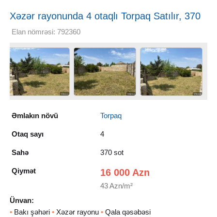
Xəzər rayonunda 4 otaqlı Torpaq Satılır, 370
sot
Elan nömrəsi: 792360
Əmlakın növü
Torpaq
Otaq sayı
4
Sahə
370 sot
Qiymət
16 000 Azn
43 Azn/m²
Ünvan:
•
Bakı şəhəri
•
Xəzər rayonu
•
Qala qəsəbəsi