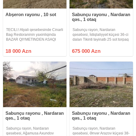
Abşeron rayonu , 10 sot
Sabunçu rayonu , Nardaran
qəs., 1 otaq
TECILI.! Atyali qesebesinde Cinarli
Sabunçu rayon, Nardaran
Bag Restoraninin yaxinliqinda
qəsəbəsi, İstiqlaliyyət küçəsi 36-ci
BAZAR QIYMETINDEN ASAQI
dalan Tikinti təyinatlı 25 sot torpaq
TECILI OLARAQ 10 sot torpaq
sahəsi satılır Sənəd KUPÇA Kod:
sahesi satilir erazi six yasayis
Sea 1006 Qeyd: Müştəri tərəfdən
18 000 Azn
675 000 Azn
massividir qaz su isiq xettleri
ofis zəhmət haqqı 1% təşkil edir
hamisi torpaqin yaninnan kecir
Qiymət 1sot
Sabunçu rayonu , Nardaran
Sabunçu rayonu , Nardaran
qəs., 1 otaq
qəs., 1 otaq
Sabunçu rayon, Nardaran
Sabunçu rayon, Nardaran
qəsəbəsi, Ağamusa Axundov
qəsəbəsi, Ənvər Arazov küçəsi 38-