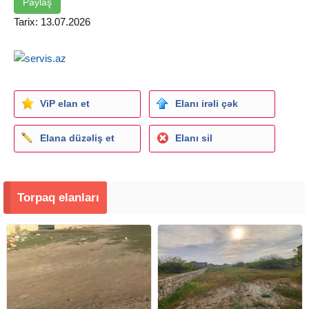
Paylaş
Tarix: 13.07.2026
ViP elan et
Elanı irəli çək
Elana düzəliş et
Elanı sil
Torpaq elanları