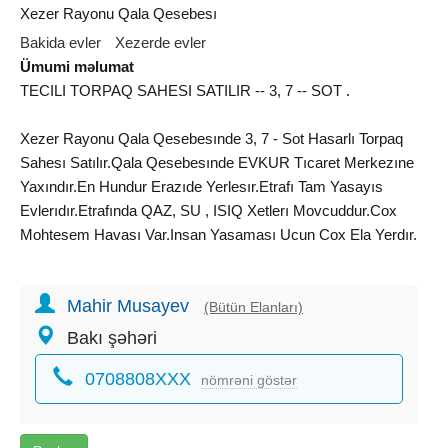
Xezer Rayonu Qala Qesebesı
Bakida evler
Xezerde evler
Ümumi məlumat
TECILI TORPAQ SAHESI SATILIR -- 3, 7 -- SOT .
Xezer Rayonu Qala Qesebesınde 3, 7 - Sot Hasarlı Torpaq
Sahesı Satılır.Qala Qesebesınde EVKUR Tıcaret Merkezıne
Yaxındır.En Hundur Erazıde Yerlesır.Etrafı Tam Yasayıs
Evlerıdır.Etrafında QAZ, SU , ISIQ Xetlerı Movcuddur.Cox
Mohtesem Havası Var.Insan Yasaması Ucun Cox Ela Yerdır.
Torpaqın Cemı Qıymetı -- 16 000 Mın Manata Deyırık.
Mahir Musayev
(Bütün Elanları)
Real Musterıye Endırım Olacaq .
Bakı şəhəri
0708808XXX
nömrəni göstər