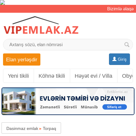
Bizimlə əlaqə
Elan yerləşdir
Giriş
Yeni tikili
Köhnə tikili
Həyət evi / Villa
Obyek
Dasinmaz emlak
▸
Torpaq