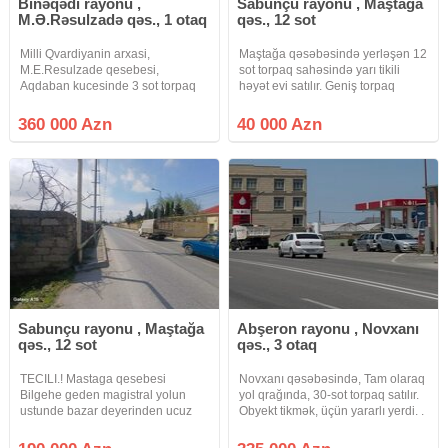
Binəqədi rayonu ,
Sabunçu rayonu , Maştağa
M.Ə.Rəsulzadə qəs., 1 otaq
qəs., 12 sot
Milli Qvardiyanin arxasi,
Maştağa qəsəbəsində yerləşən 12
M.E.Resulzade qesebesi,
sot torpaq sahəsində yarı tikili
Aqdaban kucesinde 3 sot torpaq
həyət evi satılır. Geniş torpaq
sahesi satilir. Tikinti tikmek ucun
sahəsi və əlverişli yerləşməsi ilə
layihesi ve Cixarisi var. Sirketimiz
fərdi yaşayış evi tikmək üçün
360 000 Azn
40 000 Azn
seherin istenilen yerinde Size
uyğun seçimdir. Ərazidə yarı tikili
menzillerin , ofislerin,
ev mövcuddur və
Sabunçu rayonu , Maştağa
Abşeron rayonu , Novxanı
qəs., 12 sot
qəs., 3 otaq
TECILI.! Mastaga qesebesi
Novxanı qəsəbəsində, Tam olaraq
Bilgehe geden magistral yolun
yol qrağında, 30-sot torpaq satılır.
ustunde bazar deyerinden ucuz
Obyekt tikmək, üçün yararlı yerdi. .
YOL KENARI (POD OBYEKT) 12
Diqqət, Vasitəçilər, (Maklerlər)
sot torpaq sahesi satilir torpaq
narahat etməsin. Torpaq çox