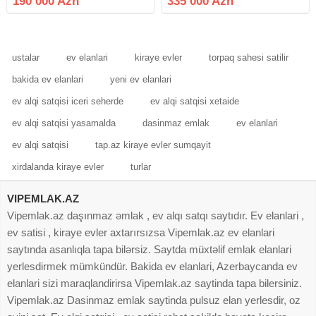
190 000 Azn
335 000 Azn
yolun sag qolunda yerlesir olculeri
əlverişli yerdə yeləşir. Bakı-Praqa
18x67m icerisinde tikiliside var
restoranına
ustalar
ev elanlari
kiraye evler
torpaq sahesi satilir
bakida ev elanlari
yeni ev elanlari
ev alqi satqisi iceri seherde
ev alqi satqisi xetaide
ev alqi satqisi yasamalda
dasinmaz emlak
ev elanlari
ev alqi satqisi
tap.az kiraye evler sumqayit
xirdalanda kiraye evler
turlar
VIPEMLAK.AZ
Vipemlak.az daşınmaz əmlak , ev alqı satqı saytıdır. Ev elanlari ,
ev satisi , kiraye evler axtarırsızsa Vipemlak.az ev elanlari
saytında asanlıqla tapa bilərsiz. Saytda müxtəlif emlak elanlari
yerlesdirmek mümkündür. Bakida ev elanlari, Azerbaycanda ev
elanlari sizi maraqlandirirsa Vipemlak.az saytinda tapa bilersiniz.
Vipemlak.az Dasinmaz emlak saytinda pulsuz elan yerlesdir, oz