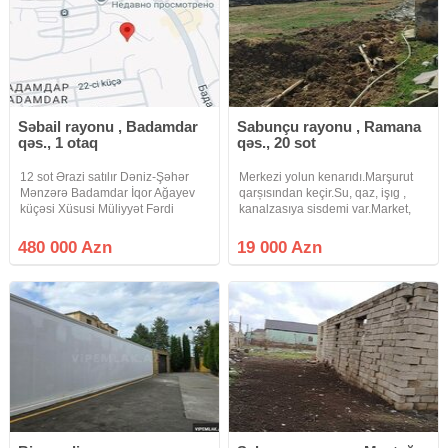
Səbail rayonu , Badamdar
Sabunçu rayonu , Ramana
qəs., 1 otaq
qəs., 20 sot
12 sot Ərazi satılır Dəniz-Şəhər
Merkezi yolun kenarıdı.Marşurut
Mənzərə Badamdar İqor Ağayev
qarșısından keçir.Su, qaz, işıg ,
küçəsi Xüsusi Müliyyət Fərdi
kanalzasıya sisdemi var.Market,
Yaşayış 480 min manat
aptek, ve diger xidmetlerın
yanındadı.Real alıcılar zeng etsin
480 000 Azn
19 000 Azn