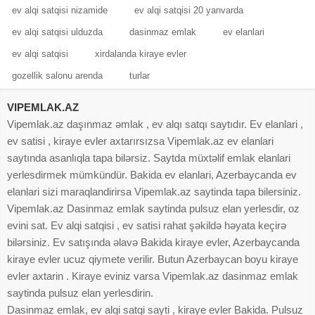
ev alqi satqisi nizamide
ev alqi satqisi 20 yanvarda
ev alqi satqisi ulduzda
dasinmaz emlak
ev elanlari
ev alqi satqisi
xirdalanda kiraye evler
gozellik salonu arenda
turlar
VIPEMLAK.AZ
Vipemlak.az daşınmaz əmlak , ev alqı satqı saytıdır. Ev elanlari ,
ev satisi , kiraye evler axtarırsızsa Vipemlak.az ev elanlari
saytında asanlıqla tapa bilərsiz. Saytda müxtəlif emlak elanlari
yerlesdirmek mümkündür. Bakida ev elanlari, Azerbaycanda ev
elanlari sizi maraqlandirirsa Vipemlak.az saytinda tapa bilersiniz.
Vipemlak.az Dasinmaz emlak saytinda pulsuz elan yerlesdir, oz
evini sat. Ev alqi satqisi , ev satisi rahat şəkildə həyata keçirə
bilərsiniz. Ev satışında əlavə Bakida kiraye evler, Azerbaycanda
kiraye evler ucuz qiymete verilir. Butun Azerbaycan boyu kiraye
evler axtarin . Kiraye eviniz varsa Vipemlak.az dasinmaz emlak
saytinda pulsuz elan yerlesdirin.
Dasinmaz emlak, ev alqi satqi sayti , kiraye evler Bakida. Pulsuz