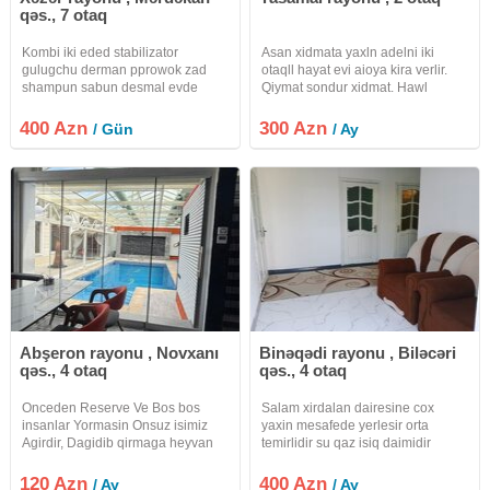
qəs., 7 otaq
Kombi iki eded stabilizator
Asan xidmata yaxln adelni iki
gulugchu derman pprowok zad
otaqll hayat evi aioya kira verlir.
shampun sabun desmal evde
Qiymat sondur xidmat. Hawl
qalur Kamera sistemi Qapilar agili
30fayizdir. Internet var hayati
zamok Yuxarda ikinci mertebe
yoxdur
400 Azn
300 Azn
/ Gün
/ Ay
veramsa boyuk Terasada yay
ucun stol stul divan kreslo ayri 3
Abşeron rayonu , Novxanı
Binəqədi rayonu , Biləcəri
qəs., 4 otaq
qəs., 4 otaq
Onceden Reserve Ve Bos bos
Salam xirdalan dairesine cox
insanlar Yormasin Onsuz isimiz
yaxin mesafede yerlesir orta
Agirdir, Dagidib qirmaga heyvan
temirlidir su qaz isiq daimidir
lazim deil, evler istirahet ucun
verilir
120 Azn
400 Azn
/ Ay
/ Ay