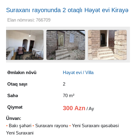
Suraxanı rayonunda 2 otaqlı Həyət evi Kirayə
verilir, 70 m²
Elan nömrəsi: 766709
Əmlakın növü
Həyət evi / Villa
Otaq sayı
2
Sahə
70 m²
Qiymət
300 Azn
/ Ay
Ünvan:
•
Bakı şəhəri
•
Suraxanı rayonu
•
Yeni Suraxanı qəsəbəsi
Yeni Suraxani