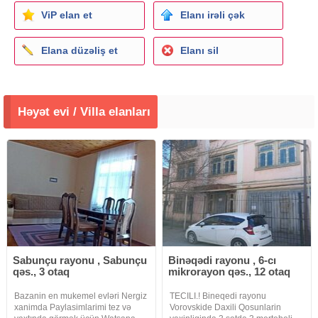
ViP elan et
Elanı irəli çək
Elana düzəliş et
Elanı sil
Həyət evi / Villa elanları
Sabunçu rayonu , Sabunçu
Binəqədi rayonu , 6-cı
qəs., 3 otaq
mikrorayon qəs., 12 otaq
Bazanin en mukemel evləri Nergiz
TECILI.! Bineqedi rayonu
xanimda Paylasimlarimi tez və
Vorovskide Daxili Qosunlarin