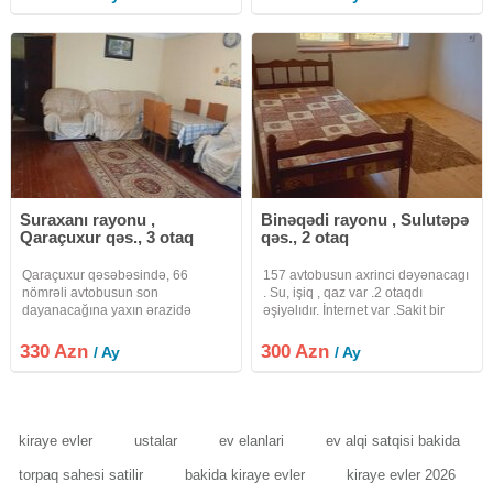
Suraxanı rayonu ,
Binəqədi rayonu , Sulutəpə
Qaraçuxur qəs., 3 otaq
qəs., 2 otaq
Qaraçuxur qəsəbəsində, 66
157 avtobusun axrinci dəyənacagı
nömrəli avtobusun son
. Su, işiq , qaz var .2 otaqdı
dayanacağına yaxın ərazidə
əşiyəlıdır. İnternet var .Sakit bir
yerləşən 3 otaqlı 80 m² sahəsi
yerdi .
olan həyət evi uzunmüddətli
330 Azn
300 Azn
/ Ay
/ Ay
kirayə verilir. Ev yaşayış üçün tam
hazır vəziyyətdədir və bütün zəruri
əşyalarla
kiraye evler
ustalar
ev elanlari
ev alqi satqisi bakida
torpaq sahesi satilir
bakida kiraye evler
kiraye evler 2026