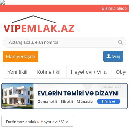
Bizimlə əlaqə
Elan yerləşdir
Giriş
Yeni tikili
Köhnə tikili
Həyət evi / Villa
Obyek
Dasinmaz emlak
▸
Həyət evi / Villa