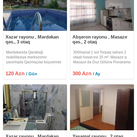
Xəzər rayonu , Mərdəkan
Abşeron rayonu , Masazır
qəs., 3 otaq
qəs., 2 otaq
Mərdəkanda Qarabağ
300manat 1 sot Torpaq sahəsi 2
reabilitasiya mərkəzonin
otaqlı həyət evi 35 m², Masazır q.
yaxınlıqda Qazmaçılar küçəsində
Masazır da Duz Gölünə Ponarama
9 sotda 2 mərtbəli hovuzlu
Park Solero Villalar olan yerdə
manqalı bağlı balkonu var 3 otaq 1
2otaq tam təmirli yaşayışa lazım
120 Azn
300 Azn
/ Gün
/ Ay
mətbəx zaldan ibarət olan bağ evi
olan hər əşyası təmin olunub uzun
kirayə verilir ailəyə günü 120 azn
müddətli kirayə
Xəzər rayonu , Mərdəkan
Yasamal rayonu , 2 otaq