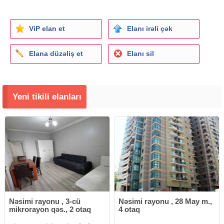
ViP elan et
Elanı irəli çək
Elana düzəliş et
Elanı sil
Yeni tikili elanları
Nəsimi rayonu , 3-cü
Nəsimi rayonu , 28 May m.,
mikrorayon qəs., 2 otaq
4 otaq