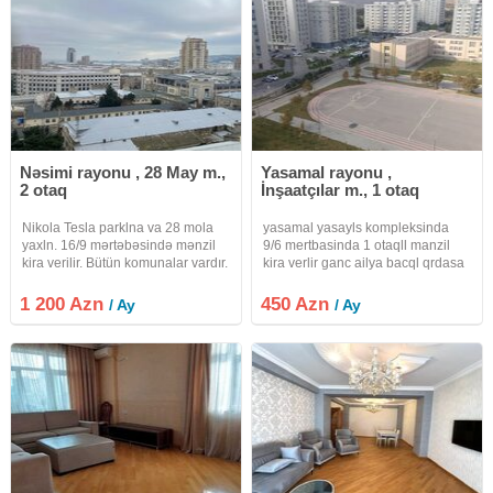
Nəsimi rayonu , 28 May m.,
Yasamal rayonu ,
2 otaq
İnşaatçılar m., 1 otaq
Nikola Tesla parklna va 28 mola
yasamal yasayls kompleksinda
yaxln. 16/9 mərtəbəsində mənzil
9/6 mertbasinda 1 otaqll manzil
kira verilir. Bütün komunalar vardır.
kira verlir ganc ailya bacql qrdasa
Vasitcanin xidmət. Haql 20%
va islyan oxuyan qlza verlir
fayizdir
vasitcanin xidmat haql 30%
1 200 Azn
450 Azn
/ Ay
/ Ay
fayizdir