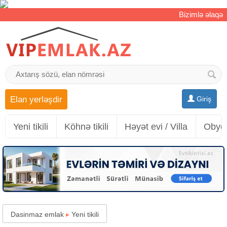
Bizimlə əlaqə
Elan yerləşdir
Giriş
Yeni tikili
Köhnə tikili
Həyət evi / Villa
Obyek
Dasinmaz emlak
▸
Yeni tikili