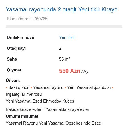
Yasamal rayonunda 2 otaqlı Yeni tikili Kirayə
verilir, 55 m²
Elan nömrəsi: 760765
Əmlakın növü
Yeni tikili
Otaq sayı
2
Sahə
55 m²
Qiymət
550 Azn
/ Ay
Ünvan:
•
Bakı şəhəri
•
Yasamal rayonu
•
Yeni Yasamal qəsəbəsi
•
İnşaatçılar metrosu
Yeni Yasamal Esed Ehmedov Kucesi
Bakida kiraye evler
Yasamalda kiraye evler
Ümumi məlumat
Yasamal Rayonu Yeni Yasamal Qesebesinde Esed