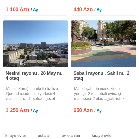
1 100 Azn
440 Azn
/ Ay
/ Ay
Nəsimi rayonu , 28 May m.,
Səbail rayonu , Sahil m., 2
4 otaq
otaq
Mənzil Koroğlu parkı ilə üz üzə
Mənzil şəhərin mərkəzində
Qorqud residencdə yerləşir 4
yerləşir. 2 mərtəbəli evinə çi
otaqlı mənzildir şəhərə gözəl
mərtəbəsi. 2 otaq əşyalı. istilik
ponaraması var tam əşyalıdır
mərkəzidir. Uzunmüddətli
ətrafda parklar marketlər
qalanlara kirayə verilir.
1 250 Azn
650 Azn
/ Ay
/ Ay
restaurantlar və isdənilən iaşə
obyektləri mövcuddur ətraflı
məlumat üçün
kiraye evler
ustalar
ev elanlari
kiraye evler