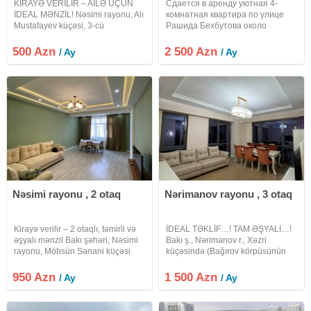
KİRAYƏ VERİLİR – AİLƏ ÜÇÜN
Сдается в аренду уютная 4-
İDEAL MƏNZİL! Nəsimi rayonu, Alı
комнатная квартира по улице
Mustafayev küçəsi, 3-cü
Рашида Бехбутова около
Mikrorayon bazarı ilə üzbəüz
Аквапарка. Площадью 200 кв. с
yerləşən, əlverişli infrastruktura
дорогим ремонтом в стиле
500 Azn
2 500 Azn
/ Ay
/ Ay
malik 1 otaqdan 2 otağa
модерн, 3 спальные комнаты, 2
düzəldilmiş mənzil kirayə verilir. 5
санузла, джакузи и душевая.
Кухня встроенная и
Nəsimi rayonu , 2 otaq
Nərimanov rayonu , 3 otaq
Kirayə verilir – 2 otaqlı, təmirli və
İDEAL TƏKLİF…! TAM ƏŞYALI…!
əşyalı mənzil Bakı şəhəri, Nəsimi
Bakı ş., Nərimanov r., Xəzri
rayonu, Möhsün Sənani küçəsi
küçəsində (Bağırov körpüsünün
ünvanında, Tibb Universitetinin
yanı) City Garden Yaşayış
qarşısında yerləşən Yaşayış
Kompleksində 18 mərtəbəli
950 Azn
1 500 Azn
/ Ay
/ Ay
Kompleksində 2 otaqlı, tam təmirli
binanın 10-cu mərcəsində , ümumi
və tam əşyalı mənzil
sahəsi 85 kv/m olan QANUNİ 3
otaqlı mənzil