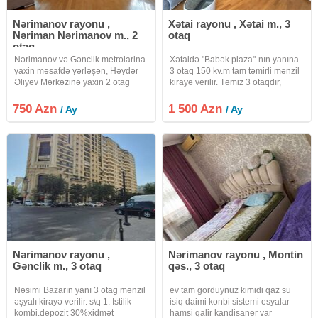
Nərimanov rayonu ,
Xətai rayonu , Xətai m., 3
Nəriman Nərimanov m., 2
otaq
otaq
Nərimanov və Gənclik metrolarina
Xətaidə "Babək plaza"-nın yanına
yaxin məsafdə yərləşən, Həydər
3 otaq 150 kv.m tam təmirli mənzil
Əliyev Mərkəzinə yaxin 2 otag
kirayə verilir. Təmiz 3 otaqdır,
mənzil əşyalı kirayə verilir. xidmət
düzəlmə deyil. Fotolarda
haqqı 30%
görsənən bütün əşya və
750 Azn
1 500 Azn
/ Ay
/ Ay
avadanlıqlar hamısı evə
məxsusdur. 2 sürətli lifti var.
Nərimanov rayonu ,
Nərimanov rayonu , Montin
Gənclik m., 3 otaq
qəs., 3 otaq
Nəsimi Bazarın yanı 3 otag mənzil
ev tam gorduynuz kimidi qaz su
əşyalı kirayə verilir. s\q 1. İstilik
isiq daimi konbi sistemi esyalar
kombi.depozit 30%xidmət
hamsi qalir kandisaner var