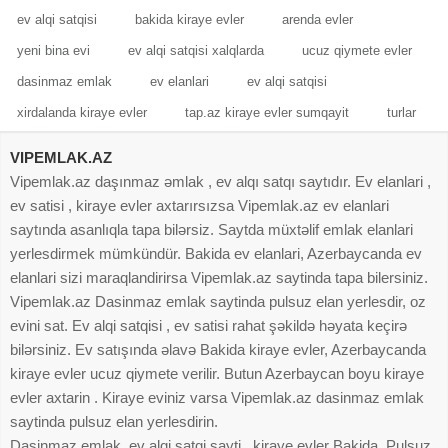
ev alqi satqisi
bakida kiraye evler
arenda evler
yeni bina evi
ev alqi satqisi xalqlarda
ucuz qiymete evler
dasinmaz emlak
ev elanlari
ev alqi satqisi
xirdalanda kiraye evler
tap.az kiraye evler sumqayit
turlar
VIPEMLAK.AZ
Vipemlak.az daşınmaz əmlak , ev alqı satqı saytıdır. Ev elanlari ,
ev satisi , kiraye evler axtarırsızsa Vipemlak.az ev elanlari
saytında asanlıqla tapa bilərsiz. Saytda müxtəlif emlak elanlari
yerlesdirmek mümkündür. Bakida ev elanlari, Azerbaycanda ev
elanlari sizi maraqlandirirsa Vipemlak.az saytinda tapa bilersiniz.
Vipemlak.az Dasinmaz emlak saytinda pulsuz elan yerlesdir, oz
evini sat. Ev alqi satqisi , ev satisi rahat şəkildə həyata keçirə
bilərsiniz. Ev satışında əlavə Bakida kiraye evler, Azerbaycanda
kiraye evler ucuz qiymete verilir. Butun Azerbaycan boyu kiraye
evler axtarin . Kiraye eviniz varsa Vipemlak.az dasinmaz emlak
saytinda pulsuz elan yerlesdirin.
Dasinmaz emlak, ev alqi satqi sayti , kiraye evler Bakida. Pulsuz