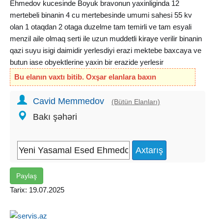
Ehmedov kucesinde Boyuk bravonun yaxinliginda 12
mertebeli binanin 4 cu mertebesinde umumi sahesi 55 kv
olan 1 otaqdan 2 otaga duzelme tam temirli ve tam esyali
menzil aile olmaq serti ile uzun muddetli
kiraye
verilir binanin
qazi suyu isigi daimidir yerlesdiyi erazi mektebe baxcaya ve
butun iase obyektlerine yaxin bir erazide yerlesir
Bu elanın vaxtı bitib. Oxşar elanlara baxın
Cavid Memmedov
(Bütün Elanları)
Bakı şəhəri
Paylaş
Tarix: 19.07.2025