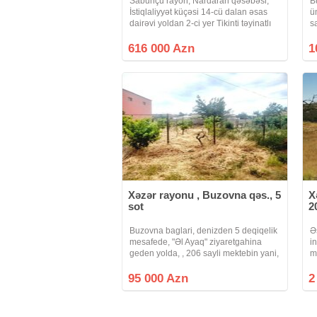
Sabunçu rayon, Nardaran qəsəbəsi,
B
İstiqlaliyyət küçəsi 14-cü dalan əsas
ü
dairəvi yoldan 2-ci yer Tikinti təyinatlı
s
22 sot torpaq sahəsi satılır Sənəd
m
KUPÇA Kod: Sea 1004 Qeyd: Müştəri
y
616 000 Azn
1
tərəfdən ofis zəhmət haqqı 1%
5
Xəzər rayonu , Buzovna qəs., 5
X
sot
2
Buzovna baglari, denizden 5 deqiqelik
Ə
mesafede, "Əl Ayaq" ziyaretgahina
i
geden yolda, , 206 sayli mektebin yani,
m
umumi sahesi 6 sot olan torpaq sahesi
t
satilir. Das hasar, butun komunikasiyya
b
95 000 Azn
2
(qaz, su, isiq)