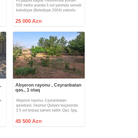
Pirşagida bağlar massivində yoldan
500 metrə aralıda 5 sot yarımda sənədi
bələdiyyə (Belediyye 2004) zaborlu
torpaq satılır real alıclar narahat etsin
25000
25 000 Azn
,
Abşeron rayonu , Ceyranbatan
qəs., 1 otaq
e
Abşeron rayonu, Ceyranbatan
qəsəbəsi, Seymur Quliyev küçəsində
3.5 sot torpaq sahəsi satılır. Qaz, İşıq,
su, kanalizasiya xətti var. Torpaq
sahəsində meyvə ağacları da var. Sotu
45 500 Azn
13000 azn, çixarişi var. Yaxinliqda,