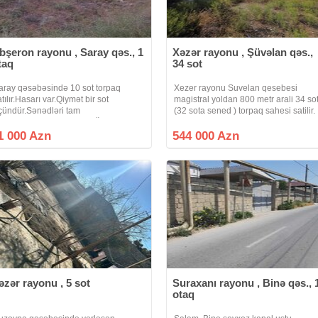
bşeron rayonu , Saray qəs., 1
Xəzər rayonu , Şüvəlan qəs.,
taq
34 sot
aray qəsəbəsində 10 sot torpaq
Xezer rayonu Suvelan qesebesi
atılır.Hasarı var.Qiymət bir sot
magistral yoldan 800 metr arali 34 so
çündür.Sənədləri tam
(32 sota sened ) torpaq sahesi satilir.
aydasındadır.Təcili satılır.Özüm
Torpaq sahesi 4 terefi hasarlidir.Qazi,
atıram.Vasitəçilər narahat
isiqi, suyu daimidir.Senedderi tam
1 000 Azn
544 000 Azn
tməsinlər.Real alıcı ilə qiymətdə
qaydasinda ( KUPCA)
azılaşmaq olar.
əzər rayonu , 5 sot
Suraxanı rayonu , Binə qəs., 
otaq