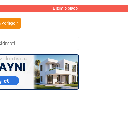
Bizimlə əlaqə
 yerləşdir
xidməti