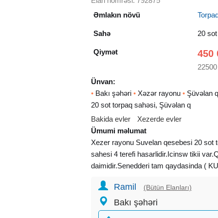
Elan nömrəsi: 792875
Əmlakın növü
Torpa
Sahə
20 sot
Qiymət
450 
22500
Ünvan:
•
Bakı şəhəri
•
Xəzər rayonu
•
Şüvəlan q
20 sot torpaq sahəsi, Şüvəlan q
Bakida evler
Xezerde evler
Ümumi məlumat
Xezer rayonu Suvelan qesebesi 20 sot to
sahesi 4 terefi hasarlidir.Icinsw tikii var.
daimidir.Senedderi tam qaydasinda ( 
Ramil
(Bütün Elanları)
Bakı şəhəri