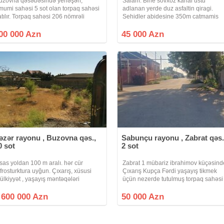
uzovna qəsəbəsində yerləşən,
Salam. Bine sovxoz kanal ustu
mumi sahəsi 5 sot olan torpaq sahəsi
adlanan yerde duz asfaltin qiragi.
atılır. Torpaq sahəsi 206 nömrəli
Sehidler abidesine 350m catmamis
əktəb və 229 saylı uşaq bağçasının
dongede marsurut xettinin ustunde
axınlığında yerləşir. Ərazi dənizə cəmi
kupcali torpaq satilir. 4.5 sot. 45 000
00 000 Azn
45 000 Azn
 dəqiqəlik məsafədədir. Ətrafı
Azn. Real alici olsa qiymetde endirim
olacaq.
əzər rayonu , Buzovna qəs.,
Sabunçu rayonu , Zabrat qəs.
0 sot
2 sot
sas yoldan 100 m aralı. hər cür
Zabrat 1 mübariz ibrahimov küçəsind
nfrosturktura uyğun. Çıxarış, xüsusi
Çıxarış Kupça Fərdi yaşayış tikmek
ülkiyyət , yaşayış məntəqələri
üçün nezerde tutulmuş torpaq sahəsi
orpaqları. Xəzər rayonu Badam
yolu asfalt qaz işıq su real Alıcılar
ağları Musa Nağıyev küç.
əlaqə saxlasın
 600 000 Azn
50 000 Azn