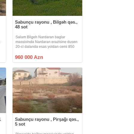
Sabunçu rayonu , Bilgəh qəs.,
48 sot
Salam Bilgeh Nardaran baglar
t
massivində Nardaran erazisine dusen
20-ci dalanda esas yoldan cemi 850
metr mesafede yerlesen denize yaxin
48 sot 3 terefi hasarli bos torpaq
960 000 Azn
sahəsi satilir. Qeyd edimki 20-ci dalan
Bilgeh
1
Sabunçu rayonu , Pirşağı qəs.,
5 sot