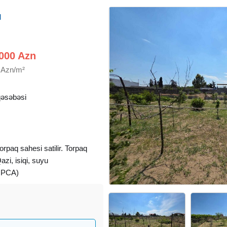
q
000 Azn
 Azn/m²
əsəbəsi
rpaq sahesi satilir. Torpaq
Qazi, isiqi, suyu
KUPCA)