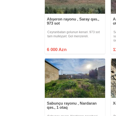
Abşeron rayonu , Saray qəs.,
A
973 sot
o
Ceyranbatan golunun kenari. 973 sot
S
tam mulkiyyet. Gol menzereli.
s
ü
q
s
6 000 Azn
1
e
r
Sabunçu rayonu , Nardaran
X
qəs., 1 otaq