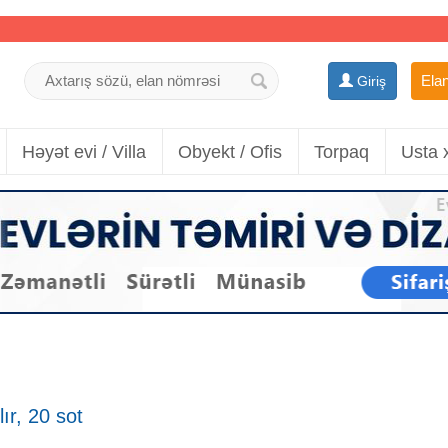
Elan
Giriş
Həyət evi / Villa
Obyekt / Ofis
Torpaq
Usta 
ır, 20 sot