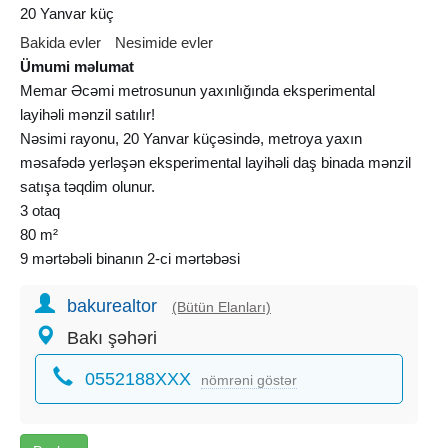
20 Yanvar küç
Bakida evler
Nesimide evler
Ümumi məlumat
Memar Əcəmi metrosunun yaxınlığında eksperimental
layihəli mənzil satılır!
Nəsimi rayonu, 20 Yanvar küçəsində, metroya yaxın
məsafədə yerləşən eksperimental layihəli daş binada mənzil
satışa təqdim olunur.
3 otaq
80 m²
9 mərtəbəli binanın 2-ci mərtəbəsi
Daş bina
bakurealtor
1 bloklu bina
(Bütün Elanları)
Eksperimental layihə
Bakı şəhəri
Orta təmirli
0552188XXX
Sanitar qovşağı ayrıdır
nömrəni göstər
Geniş və işıqlı otaqlar
Yelçəkən mənzil