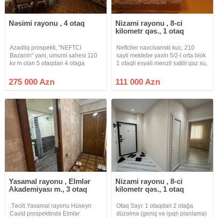
Nəsimi rayonu , 4 otaq
Nizami rayonu , 8-ci
kilometr qəs., 1 otaq
Azadliq prospekti, "NEFTCI
Neftciler naxcivanski kuc, 210
Bazanin" yani, umumi sahesi 110
sayli mektebe yaxin 5/2-i orta blok
kv m olan 5 otaqdan 4 otaga
1 otaqli esyali menzil satilir.qaz su,
duzelme menzil satilir. Mertebe
isiq daimidir.istilik sistemi
5/3, yaxsi temir, doseme parket,
merkezidir.qeydiyyatda hec kes
275 000 Azn
111 000 Azn
qurasdirilmis metbex mebeli,
yodur.0fis 1%
sanuzel ayri – ayridir, qaz,
Yasamal rayonu , Elmlər
Nizami rayonu , 8-ci
Akademiyası m., 3 otaq
kilometr qəs., 1 otaq
.Təcili.Yasamal rayonu Hüseyn
Otaq Sayı: 1 otaqdan 2 otağa
Cavid prospektində Elmlər
düzəlmə (geniş və işıqlı planlama)