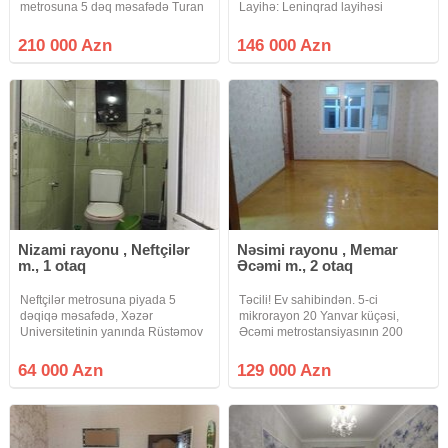
metrosuna 5 dəq məsafədə Turan
Layihə: Leninqrad layihəsi
hərbi yataxananın yaxınlığında
Mərtəbə: 9 mərtəbəli binanın 4-cü
5\2-ci mərtəbəsində 3 otağlı təmirli
mərtəbəsi (ən ideal orta mərtəbə)
210 000 Azn
146 000 Azn
mənzil satılır.Qaz su işıq
Vəziyyəti: Əla təmirli (dərhal köçüb
daimidir.Əlavə məlumat almaq
yaşamağa
ücün
Nizami rayonu , Neftçilər
Nəsimi rayonu , Memar
m., 1 otaq
Əcəmi m., 2 otaq
Neftçilər metrosuna piyada 5
Təcili! Ev sahibindən. 5-ci
dəqiqə məsafədə, Xəzər
mikrorayon 20 Yanvar küçəsi,
Universitetinin yanında Rüstəmov
Əcəmi metrostansiyasının 200
küçəsində yataqxana tipli 5
metr yaxınlığıda, "Yaşam
mərtəbəli binanın 2-ci
Residents" tərəfdə, piyada 3
64 000 Azn
129 000 Azn
mərtəbəsində yerləşən 1 otaqlı
dəqiqəlik, Fransız proyekti olan,
mənzil təcili satılır. Mənzildə
5/5-də, qanuni 2 otaq, 3 otağa
kommunallar