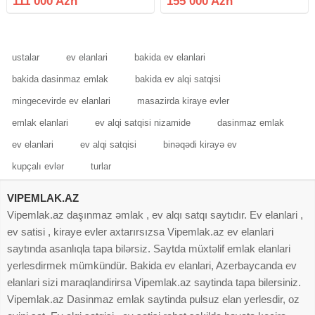
111 000 Azn
155 000 Azn
sistemi merkezidir.qeydiyyatda
çəni var, əşyalar qismən
hec kes yoxdur.
saxlanılacaq. Real müştəri əlaqə
ustalar
ev elanlari
bakida ev elanlari
bakida dasinmaz emlak
bakida ev alqi satqisi
mingecevirde ev elanlari
masazirda kiraye evler
emlak elanlari
ev alqi satqisi nizamide
dasinmaz emlak
ev elanlari
ev alqi satqisi
binəqədi kirayə ev
kupçalı evlər
turlar
VIPEMLAK.AZ
Vipemlak.az daşınmaz əmlak , ev alqı satqı saytıdır. Ev elanlari ,
ev satisi , kiraye evler axtarırsızsa Vipemlak.az ev elanlari
saytında asanlıqla tapa bilərsiz. Saytda müxtəlif emlak elanlari
yerlesdirmek mümkündür. Bakida ev elanlari, Azerbaycanda ev
elanlari sizi maraqlandirirsa Vipemlak.az saytinda tapa bilersiniz.
Vipemlak.az Dasinmaz emlak saytinda pulsuz elan yerlesdir, oz