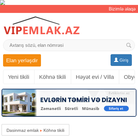
Bizimlə əlaqə
Elan yerləşdir
Giriş
Yeni tikili
Köhnə tikili
Həyət evi / Villa
Obyek
Dasinmaz emlak
▸
Köhnə tikili