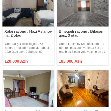
Xətai rayonu , Həzi Aslanov
Binəqədi rayonu , Biləcəri
m., 2 otaq
qəs., 3 otaq
General Şıxlinski küçəsi 263
Super təmirli ev Şamaxnkada 211
nömrəli məktəbin yanı Mərtəbəsi:
nömrəli məktəbin yanında 5/3 də
10/9 Otaq sayı: 2 Sahəsi: 60
orta blok 3 otaq yola yaxın olan ev
Layihəsi: LENİNQRAD Orta
təcli satlır qiymətdə razılaşmaq
girişdə Mənzilin hər iki tərəfə
olar isdənlən vaxt baxmaq olar
120 000 Azn
183 000 Azn
Eyvanı ( balkon) var Sənəd Çıxarış
ciraq əmlak kanalına abunə olun
( kupça). İpotekaya
bütün vidyalar sizə