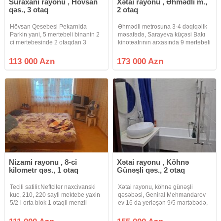
Suraxanı rayonu , Hövsan
Xətai rayonu , Əhmədli m.,
qəs., 3 otaq
2 otaq
Hövsan Qesebesi Pekarnida
Əhmədli metrosuna 3-4 dəqiqəlik
Parkin yani, 5 mertebeli binanin 2
məsafədə, Sarayeva küçəsi Bakı
ci mertebesinde 2 otaqdan 3
kinoteatrının arxasında 9 mərtəbəli
otaga duzelme menzil satisa
Kiyev layihəli binanın 4-cü
cixdi.Leninqrad Layihelidir.Orta
mərtəbəsində sahəsi 60 kv.m 2
113 000 Azn
173 000 Azn
blokdur.Qaz su isiq daimidir.isitme
otaqlı, 11 metrlik bağlı Eyvanı olan
sistemi merkezidir.
mənzil satılır. Binanın
Nizami rayonu , 8-ci
Xətai rayonu , Köhnə
kilometr qəs., 1 otaq
Günəşli qəs., 2 otaq
Tecili satilir.Neftciler naxcivanski
Xətai rayonu, köhnə günəşli
kuc, 210, 220 sayli mektebe yaxin
qəsəbəsi, Geniral Mehmandarov
5/2-i orta blok 1 otaqli menzil
ev 16 da yerləşən 9/5 mərtəbədə,
satilir.evde 350 manata kirekes
Jek olan binadır, orta blok, ev
qalir.qaz su, isiq daimidir.istilik
kombi sistemi ilə təchiz olunub, su