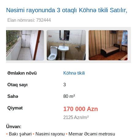
Nəsimi rayonunda 3 otaqlı Köhnə tikili Satılır,
80 m²
Elan nömrəsi: 792444
Əmlakın növü
Köhnə tikili
Otaq sayı
3
Sahə
80 m²
Qiymət
170 000 Azn
2125 Azn/m²
Ünvan:
•
Bakı şəhəri
•
Nəsimi rayonu
•
Memar Əcəmi metrosu