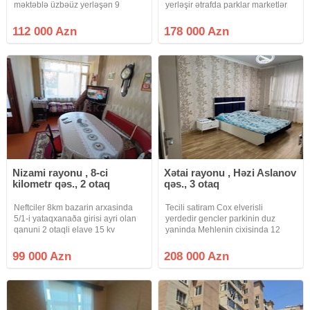
məktəblə üzbəüz yerləşən 9
yerləşir ətrafda parklar marketlər
mərtəbəli Leninqrad layihəli
məktəb baxca və isdənilən iaşə
binanın 9-cu mərtəbəsində sahəsi
obyektləri mövcuddur 28 may
112 000 Azn
178 000 Azn
45 kv.m. olan 1 otaqdan 2 otağa
metrosunun 2 ci çıxışına 6 . 7
ideal düzəlmiş mənzil satılır.
dəqiqəlik yürumə məsafəsində
yerləşir 4
Nizami rayonu , 8-ci
Xətai rayonu , Həzi Aslanov
kilometr qəs., 2 otaq
qəs., 3 otaq
Neftciler 8km bazarin arxasinda
Tecili satiram Cox elverisli
5/1-i yataqxanaða girisi ayri olan
yerdedir gencler parkinin duz
qanuni 2 otaqli elave 15 kv
yaninda Mehlenin cixisinda 12
artirmasi olan kupcali menzil
nomreli avtobus dayanacagi Hezi
satilir.masin saxlamaga heyetide
aslanov metrosuna ayaqnan 7 8
99 000 Azn
208 000 Azn
var.menzilin her serati var.
deyqe Raboci prospekte 3 4
deyqe Xetai polis bolmesinden
asagi