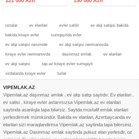
221 000 Azn
150 000 Azn
köhnə tikili (Xruşofka) * Otaq Sayı :
3 otaqlı *
ustalar
ev elanlari
evler satilir
ev alqi satqisi bakida
bakida kiraye evler
sumqayitda evler
ev alqi satqisi nesimide
ev alqi satqisi nerimanovda
kiraye evler nerimanovda
dasinmaz emlak
ev elanlari
ev alqi satqisi
tap.az kiraye evler sumqayit
xirdalanda kiraye evler
turlar
VIPEMLAK.AZ
Vipemlak.az daşınmaz əmlak , ev alqı satqı saytıdır. Ev elanlari ,
ev satisi , kiraye evler axtarırsızsa Vipemlak.az ev elanlari
saytında asanlıqla tapa bilərsiz. Saytda müxtəlif emlak elanlari
yerlesdirmek mümkündür. Bakida ev elanlari, Azerbaycanda ev
elanlari sizi maraqlandirirsa Vipemlak.az saytinda tapa bilersiniz.
Vipemlak.az Dasinmaz emlak saytinda pulsuz elan yerlesdir, oz