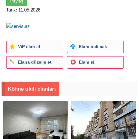
Paylaş
Tarix: 11.05.2026
ViP elan et
Elanı irəli çək
Elana düzəliş et
Elanı sil
Köhnə tikili elanları