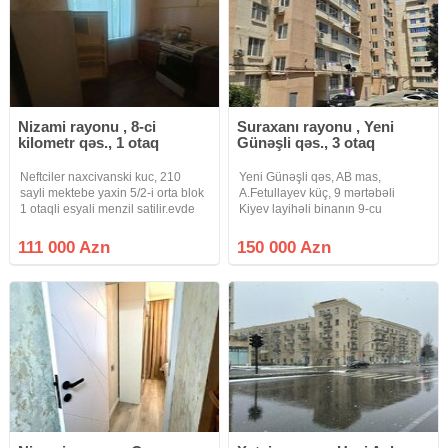
Nizami rayonu , 8-ci
Suraxanı rayonu , Yeni
kilometr qəs., 1 otaq
Günəşli qəs., 3 otaq
Neftciler naxcivanski kuc, 210
Yeni Günəşli qəs, AB mas,
sayli mektebe yaxin 5/2-i orta blok
A.Fetullayev küç, 9 mərtəbəli
1 otaqli esyali menzil satilir.evde
Kiyev layihəli binanın 9-cu
350 manata kirekes qalir.qaz su,
mərtəbəsində yerləşən qanuni 3
isiq daimidir.istilik sistemi
otaqlı, 85 kv, orta temirli menzil
111 000 Azn
150 000 Azn
merkezidir.qeydiyyatda hec kes
satışdadır. Menzilin üstünlükleri-
yoxdur.
Çıxarış (Kupça) var. Qaz su ve