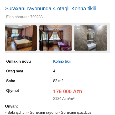
Suraxanı rayonunda 4 otaqlı Köhnə tikili
Satılır, 82 m²
Elan nömrəsi: 790283
Əmlakın növü
Köhnə tikili
Otaq sayı
4
Sahə
82 m²
Qiymət
175 000 Azn
2134 Azn/m²
Ünvan:
•
Bakı şəhəri
•
Suraxanı rayonu
•
Suraxanı qəsəbəsi