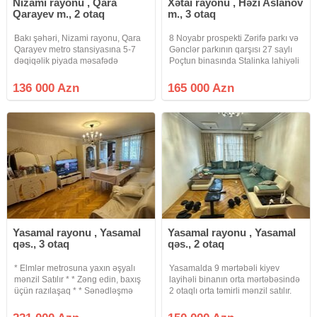
Nizami rayonu , Qara
Xətai rayonu , Həzi Aslanov
Qarayev m., 2 otaq
m., 3 otaq
Bakı şəhəri, Nizami rayonu, Qara
8 Noyabr prospekti Zərifə parkı və
Qarayev metro stansiyasına 5-7
Gənclər parkının qarşısı 27 saylı
dəqiqəlik piyada məsafədə
Poçtun binasında Stalinka lahiyəli
yerləşən 5 mərtəbəli Xruşşovka
Daş binada, Parket döşəməli
layihəli binanın 4-cü mərtəbəsində
mənzil satılır. Mərtəbəsi: 5/2
136 000 Azn
165 000 Azn
1 otaqdan 2 otağa ideal şəkildə
Sahəsi: 88 kv.m Otaq: 3 Mənzilin
düzəldilmiş mənzil satılır.
Tavanı 3.16 metr
Yasamal rayonu , Yasamal
Yasamal rayonu , Yasamal
qəs., 3 otaq
qəs., 2 otaq
* Elmlər metrosuna yaxın əşyalı
Yasamalda 9 mərtəbəli kiyev
mənzil Satılır * * Zəng edin, baxış
layihəli binanın orta mərtəbəsində
üçün razılaşaq * * Sənədləşmə
2 otaqlı orta təmirli mənzil satılır.
prosesi tam qanuni və şəffaf
Döşəməsi parket, Pəncərələri
şəkildə aparılır * * Binanın tipi :
plastik.