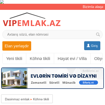
Bizimlə əlaqə
Elan yerləşdir
Giriş
Yeni tikili
Köhnə tikili
Həyət evi / Villa
Obyek
Dasinmaz emlak
▸
Köhnə tikili