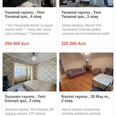
Yasamal rayonu , Yeni
Yasamal rayonu , Yeni
Yasamal qəs., 4 otaq
Yasamal qəs., 3 otaq
* Yeni Yasamalda təmirli və əşyalı
Salam əleykum. Mənzil Yeni
mənzil satılır * * Zəng edin, baxış
Yasamalda Gülüstan şadlıq
üçün razılaşaq * * Sənədləşmə
sarayına yaxın leninqrad proyektli
prosesi tam qanuni və şəffaf
binanin, 9/7-cü mərtəbəsində
şəkildə aparılır * * Binanın tipi :
yerləşir. Qanuni 3 otaq 80kv.m,
259 000 Azn
225 000 Azn
köhnə tikili * Otaq Sayı : 4 otaqlı *
super təmirlidir. Sənədlər tam
Mərtəbə
qaydasındadır kupçası var.
İpotekaya
Suraxanı rayonu , Yeni
Nəsimi rayonu , 28 May m.,
Günəşli qəs., 2 otaq
2 otaq
Suraxanı rayonu, Yeni Günəşli, AB
Mənzil şəhərin mərkəzində
yaşayış massivi, 275 nömrəli
Amerika səfirliyinin yanında