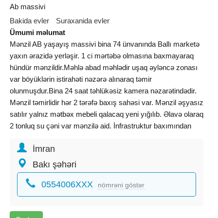
Ab massivi
Bakida evler
Suraxanida evler
Ümumi məlumat
Mənzil AB yaşayış massivi bina 74 ünvanında Ballı marketə
yaxın ərazidə yerləşir. 1 ci mərtəbə olmasına baxmayaraq
hündür mənzildir.Məhlə abad məhlədir uşaq əyləncə zonası
var böyüklərin istirahəti nəzərə alınaraq təmir
olunmuşdur.Bina 24 saat təhlükəsiz kamera nəzarətindədir.
Mənzil təmirlidir hər 2 tərəfə baxış sahəsi var. Mənzil əşyasız
satılır yalnız
mətbəx mebeli
qalacaq yeni yığılıb. Əlavə olaraq
2 tonluq su çəni var mənzilə aid. İnfrastruktur baxımından
baxça məktəb və iaşə obyektləri çox yaxınlıqda
İmran
yerləşir.Mənzil şəxsi mənzilimdir vasitəçi deyiləm alan adam
hec kimə ofis haqqı ödəməyəcək. Çox təcili satılır ona görə
Bakı şəhəri
münasib qiymətə satıram ciddi alıcı olsa yaxşı endirim
0554006XXX
edəcəm.
nömrəni göstər