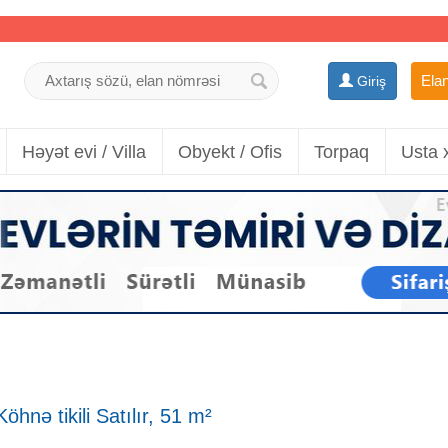
Elan
Giriş
Həyət evi / Villa
Obyekt / Ofis
Torpaq
Usta 
hnə tikili Satılır, 51 m²