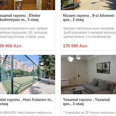
asamal rayonu , Elmlər
Nizami rayonu , 8-ci kilometr
kademiyası m., 3 otaq
qəs., 2 otaq
alyanski kazarmanın yanı. Şəfayət
Qarayev metrosuna yaxın məsafədə
ehdiyev küçəsində, 5/5, leninqrad
Şərifli küçəsində 5 mərtəbəli leninqr
ahiyəli daş binada, 3 otaqlı, yaxşı
layihəli binanın 1-ci mərtəbəsində
əmirli mənzil satılır. Evdə 600 manata
yerləşən yaxşı təmirli 2 otaqlı mənzil
zun müddət kirayəşin var.
bütün əşyaları ilə birlikdə təcili satılır.
35 000 Azn
170 000 Azn
Mənzil infrastruktur
ətai rayonu , Həzi Aslanov m.,
Yasamal rayonu , Yasamal
 otaq
qəs., 3 otaq
44.000 AZN. Həzi Aslanov metrosuna
* İnşaatçılar və 20 Yanvar metrosuna