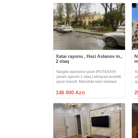
Xətai rayonu , Həzi Aslanov m.,
N
2 otaq
m
Nargilə dairəsinə yaxın İPOTEKAYA
N
yararlı qanuni 2 otaq Lelinqrad proektli
y
şəxsi mənzil. Mənzildə həm mərkəzi
q
istilik həm kombi, ehtiyat su çəni
M
kondisioner mətbəx mebeli və s var.
o
146 000 Azn
2
Şəxsi mənzilimdir real alıcıya
ş