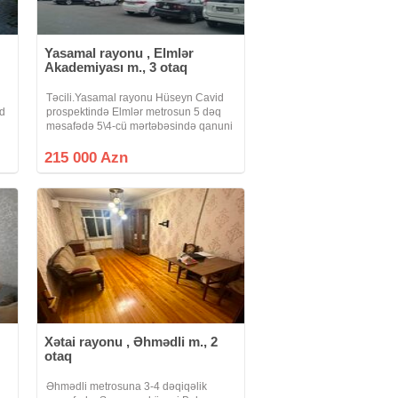
Yasamal rayonu , Elmlər
Akademiyası m., 3 otaq
Təcili.Yasamal rayonu Hüseyn Cavid
ad
prospektində Elmlər metrosun 5 dəq
məsafədə 5\4-cü mərtəbəsində qanuni
3 otağlı ümumi sahəsi 80 kv olan
mənzil Təcili satılır.Qaz su işıq
215 000 Azn
daimidir.Istilik sistemi mərkəzidir
Dövlıət
Xətai rayonu , Əhmədli m., 2
otaq
Əhmədli metrosuna 3-4 dəqiqəlik