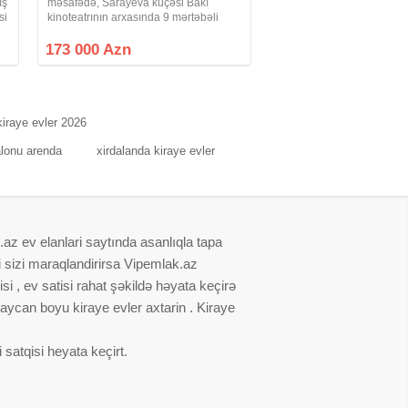
ış
məsafədə, Sarayeva küçəsi Bakı
si
kinoteatrının arxasında 9 mərtəbəli
 *
Kiyev layihəli binanın 4-cü
 3
mərtəbəsində sahəsi 60 kv.m 2 otaqlı,
173 000 Azn
11 metrlik bağlı Eyvanı olan mənzil
satılır. Binanın
kiraye evler 2026
alonu arenda
xirdalanda kiraye evler
.az ev elanlari saytında asanlıqla tapa
i sizi maraqlandirirsa Vipemlak.az
i , ev satisi rahat şəkildə həyata keçirə
baycan boyu kiraye evler axtarin . Kiraye
satqisi heyata keçirt.