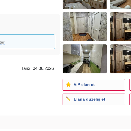
tər
Tarix: 04.06.2026
ViP elan et
Elana düzəliş et