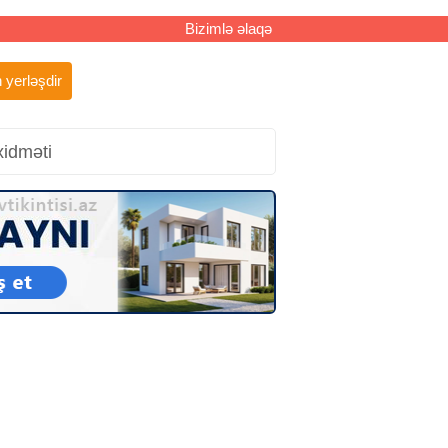
Bizimlə əlaqə
 yerləşdir
xidməti