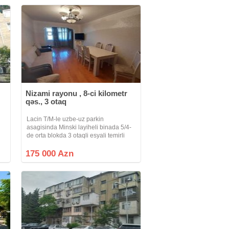
Nizami rayonu , 8-ci kilometr
qəs., 3 otaq
Lacin T/M-le uzbe-uz parkin
asagisinda Minski layiheli binada 5/4-
de orta blokda 3 otaqli esyali temirli
q
menzil satilir.Qaz su işıq daimidir istilik
sistemi mərkəzidir.
175 000 Azn