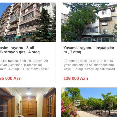
əsimi rayonu , 3-cü
Yasamal rayonu , İnşaatçılar
ikrorayon qəs., 4 otaq
m., 1 otaq
əsimi rayonu, 4-cü mikrorayon, 20-
13 nomrali maktaba va zirat banka
anvar küçəsində, (Şamaxinka)
yaxln das binada 5/3 martabasinda
anuni, 4-otaqlı, 115kv. mənzil satılır.
asyall 1 otaqll xursov layihali manzil
aklerlər narahat etməsin. Bina tam
satllr manzil orta manzildir qaz su isl
laraq yol qrağında yerləşir. İperial
dayimidir alql satql guni acar alclya
95 000 Azn
129 000 Azn
adlıq evi ilə üzbəüz. Bina, Daş
verilcak vasitcanin xidmat haql