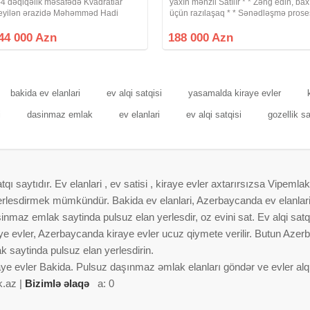
-4 dəqiqəlik məsafədə Kvadratlar
yaxın mənzil Satılır * * Zəng edin, bax
eyilən ərazidə Məhəmməd Hadi
üçün razılaşaq * * Sənədləşmə prose
üçəsi Gənclik parkının yanında 9
tam qanuni və şəffaf şəkildə aparılır *
ərtəbəli Kiyev layihəli binanın 2-ci
Binanın tipi : köhnə tikili * Otaq Sayı :
44 000 Azn
188 000 Azn
ərtəbəsində ümumi sahəsi 60 kv.m
otaqlı (2
lan 2
bakida ev elanlari
ev alqi satqisi
yasamalda kiraye evler
i
dasinmaz emlak
ev elanlari
ev alqi satqisi
gozellik s
 saytıdır. Ev elanlari , ev satisi , kiraye evler axtarırsızsa Vipemlak
 yerlesdirmek mümkündür. Bakida ev elanlari, Azerbaycanda ev elanlar
nmaz emlak saytinda pulsuz elan yerlesdir, oz evini sat. Ev alqi satqis
aye evler, Azerbaycanda kiraye evler ucuz qiymete verilir. Butun Azer
 saytinda pulsuz elan yerlesdirin.
aye evler Bakida. Pulsuz daşınmaz əmlak elanları göndər ve evler alqi 
k.az |
Bizimlə əlaqə
a: 0