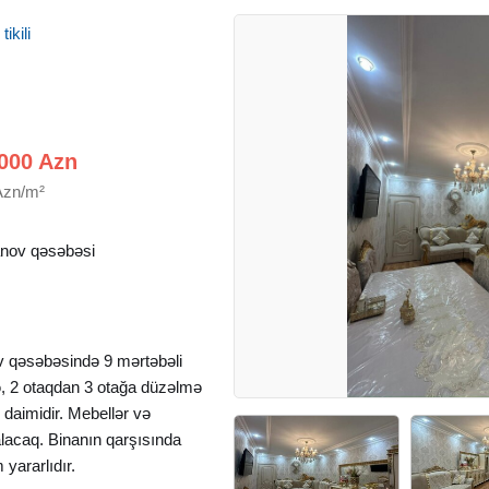
ikili
000 Azn
Azn/m²
nov qəsəbəsi
v qəsəbəsində 9 mərtəbəli
ə, 2 otaqdan 3 otağa düzəlmə
q daimidir. Mebellər və
alacaq. Binanın qarşısında
yararlıdır.