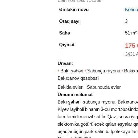
Elan nömrəsi: 792368
Əmlakın növü
Köhnə t
Otaq sayı
3
Sahə
51 m²
Qiymət
175 
3431 
Ünvan:
•
Bakı şəhəri
•
Sabunçu rayonu
•
Bakixa
Bakıxanov qəsəbəsi
Bakida evler
Sabuncuda evler
Ümumi məlumat
Bakı şəhəri, sabunçu rayonu, Bakıxano
Kiyev layihəli binanın 3-cü mərtəbəsind
tam təmirli mənzil satılır. Qaz, su və işı
elektornika götürüləcək qalan əşyalar q
uşaqlar üçün park salınıb. İpotekaya tam 