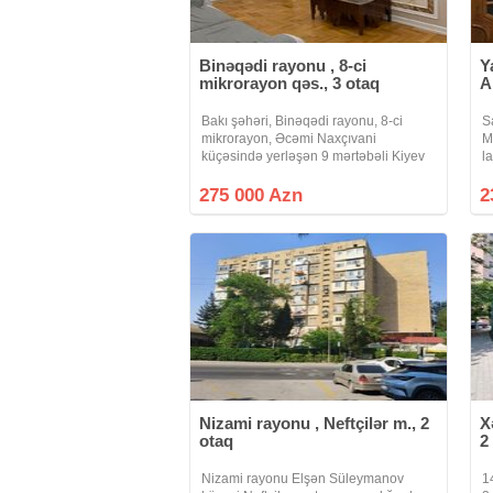
Binəqədi rayonu , 8-ci
Y
mikrorayon qəs., 3 otaq
A
Bakı şəhəri, Binəqədi rayonu, 8-ci
S
mikrorayon, Əcəmi Naxçıvani
M
küçəsində yerləşən 9 mərtəbəli Kiyev
l
layihəli binanın 7-ci mərtəbəsində
t
sahəsi 100 kv.m. olan qanuni 3 otaqlı
u
275 000 Azn
2
mənzil satılır. İstilik sistemi həm
mərkəzi,
Nizami rayonu , Neftçilər m., 2
X
otaq
2
Nizami rayonu Elşən Süleymanov
1