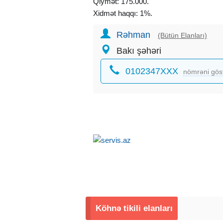
Qiymət: 175.000.
Xidmət haqqı: 1%.
Rəhman
(Bütün Elanları)
Bakı şəhəri
0102347XXX
nömrəni gös
Köhnə tikili elanları