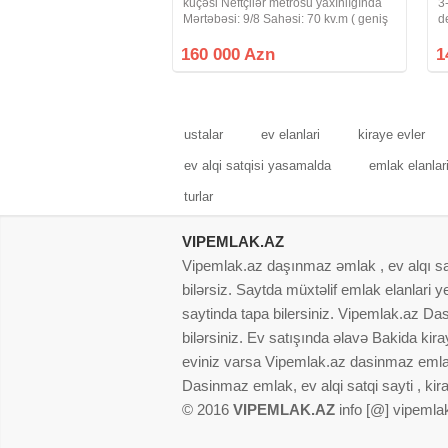
küçəsi Neftçilər metrosu yaxınlığında
3
Mərtəbəsi: 9/8 Sahəsi: 70 kv.m ( geniş
d
evdir) Otaq sayı: 2/3 düzəlmə Layihə:
k
Minsk ( daş bina) Neftçilər metrosu 220
m
160 000 Azn
1
nömrəli məktəbin
m
o
ustalar
ev elanlari
kiraye evler
ev alqi satqisi yasamalda
emlak elanlar
turlar
VIPEMLAK.AZ
Vipemlak.az daşınmaz əmlak , ev alqı satqı
bilərsiz. Saytda müxtəlif emlak elanlari
saytinda tapa bilersiniz. Vipemlak.az Dasi
bilərsiniz. Ev satışında əlavə Bakida kir
eviniz varsa Vipemlak.az dasinmaz emlak
Dasinmaz emlak, ev alqi satqi sayti , kir
© 2016
VIPEMLAK.AZ
info [@] vipemla