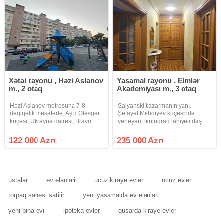
Xətai rayonu , Həzi Aslanov
Yasamal rayonu , Elmlər
m., 2 otaq
Akademiyası m., 3 otaq
Həzi Aslanov metrosuna 7-8
Salyanski kazarmanın yanı.
dəqiqəlik məsafədə, Aşıq Ələsgər
Şəfayət Mehdiyev küçəsində
küçəsi, Ukrayna dairəsi, Bravo
yerləşən, leninqrad lahiyəli daş
Hiper marketin yanında Mərtəbəsi:
binanın 5-ci mərtəbasində 3 otaqlı,
9/2 Sahəsi: 45 kv.m Otaq sayı: ½
yaxşı təmirli mənzil satılır. Mənzil
122 000 Azn
235 000 Azn
düzəlmə Layihəsi: LENİNQRAD
bazar dəyərindən aşağı satılır.
Sənəd: Çıxarış ( kupça).
Evdə 600 manata uzun müddət
ustalar
ev elanlari
ucuz kiraye evler
ucuz evler
torpaq sahesi satilir
yeni yasamalda ev elanlari
yeni bina evi
ipoteka evler
qusarda kiraye evler