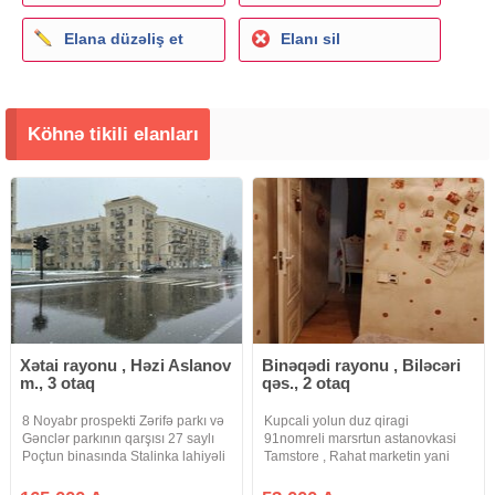
Elana düzəliş et
Elanı sil
Köhnə tikili elanları
Xətai rayonu , Həzi Aslanov
Binəqədi rayonu , Biləcəri
m., 3 otaq
qəs., 2 otaq
8 Noyabr prospekti Zərifə parkı və
Kupcali yolun duz qiragi
Gənclər parkının qarşısı 27 saylı
91nomreli marsrtun astanovkasi
Poçtun binasında Stalinka lahiyəli
Tamstore , Rahat marketin yani
Daş binada, Parket döşəməli
mənzil satılır. Mərtəbəsi: 5/2