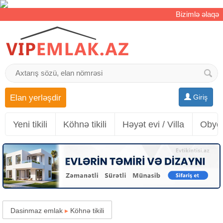
Bizimlə əlaqə
Elan yerləşdir
Giriş
Yeni tikili
Köhnə tikili
Həyət evi / Villa
Obyek
Dasinmaz emlak
▸
Köhnə tikili