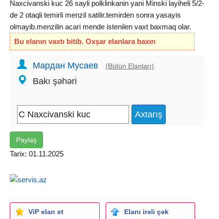
Naxcivanski kuc 26 sayli polklinkanin yani Minski layiheli 5/2-
de 2 otaqli temirli menzil satilir.temirden sonra yasayis
olmayib.menzilin acari mende istenilen vaxt baxmaq olar.
Bu elanın vaxtı bitib. Oxşar elanlara baxın
Мардан Мусаев
(Bütün Elanları)
Bakı şəhəri
Paylaş
Tarix: 01.11.2025
ViP elan et
Elanı irəli çək