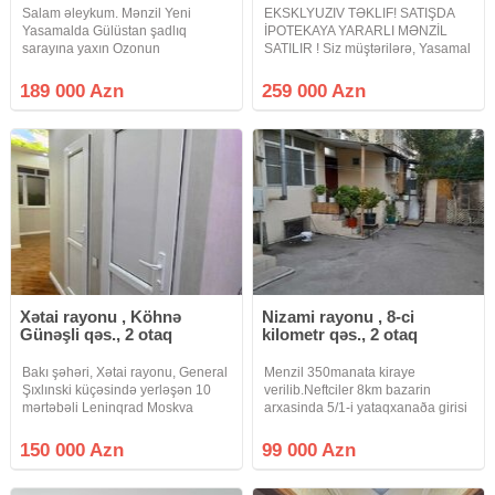
Salam əleykum. Mənzil Yeni
EKSKLYUZIV TƏKLIF! SATIŞDA
Yasamalda Gülüstan şadlıq
İPOTEKAYA YARARLI MƏNZİL
sarayına yaxın Ozonun
SATILIR ! Siz müştərilərə, Yasamal
binalarında 9/4-cü mərtəbəsində
rayonu, "Yasamal hospital"ın
yerləşir. 2 otaqdan 3 otaqa
yanında, M.Xiyabani küçəsində, 4
189 000 Azn
259 000 Azn
düzəlmiş və 83kv.m-dir. Sənədlər
otaqlı super təmirli mənzilin
tam qaydasındadır kupçası var.
satışını təklif edirik.
İpotekaya
Xətai rayonu , Köhnə
Nizami rayonu , 8-ci
Günəşli qəs., 2 otaq
kilometr qəs., 2 otaq
Bakı şəhəri, Xətai rayonu, General
Menzil 350manata kiraye
Şıxlınski küçəsində yerləşən 10
verilib.Neftciler 8km bazarin
mərtəbəli Leninqrad Moskva
arxasinda 5/1-i yataqxanaða girisi
proyektli köhnə tikili binanın 9-cu
ayri olan qanuni 2 otaqli elave 15
mərtəbəsində sahəsi 60 kv.m. olan
kv artirmasi olan kupcali menzil
150 000 Azn
99 000 Azn
qanuni 2 otaqlı mənzil satılır. İstilik
satilir.masin saxlamaga heyetide
sistemi
var.menzilin her serati var.