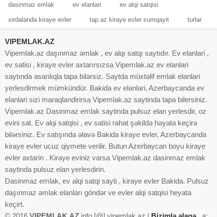
dasinmaz emlak
ev elanlari
ev alqi satqisi
xirdalanda kiraye evler
tap.az kiraye evler sumqayit
turlar
VIPEMLAK.AZ
Vipemlak.az daşınmaz əmlak , ev alqı satqı saytıdır. Ev elanlari ,
ev satisi , kiraye evler axtarırsızsa Vipemlak.az ev elanlari
saytında asanlıqla tapa bilərsiz. Saytda müxtəlif emlak elanlari
yerlesdirmek mümkündür. Bakida ev elanlari, Azerbaycanda ev
elanlari sizi maraqlandirirsa Vipemlak.az saytinda tapa bilersiniz.
Vipemlak.az Dasinmaz emlak saytinda pulsuz elan yerlesdir, oz
evini sat. Ev alqi satqisi , ev satisi rahat şəkildə həyata keçirə
bilərsiniz. Ev satışında əlavə Bakida kiraye evler, Azerbaycanda
kiraye evler ucuz qiymete verilir. Butun Azerbaycan boyu kiraye
evler axtarin . Kiraye eviniz varsa Vipemlak.az dasinmaz emlak
saytinda pulsuz elan yerlesdirin.
Dasinmaz emlak, ev alqi satqi sayti , kiraye evler Bakida. Pulsuz
daşınmaz əmlak elanları göndər ve evler alqi satqisi heyata
keçirt.
© 2016
VIPEMLAK.AZ
info [@] vipemlak.az |
Bizimlə əlaqə
a: