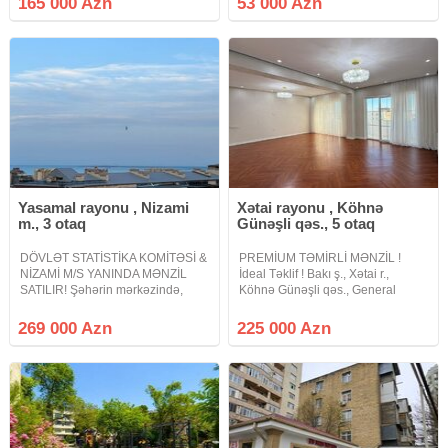
165 000 Azn
53 000 Azn
Sahəsi: 88 kv.m Otaq: 3 Mənzilin
Tavanı 3.16 metr
Yasamal rayonu , Nizami
Xətai rayonu , Köhnə
m., 3 otaq
Günəşli qəs., 5 otaq
DÖVLƏT STATİSTİKA KOMİTƏSİ &
PREMİUM TƏMİRLİ MƏNZİL !
NİZAMİ M/S YANINDA MƏNZİL
İdeal Təklif ! Bakı ş., Xətai r.,
SATILIR! Şəhərin mərkəzində,
Köhnə Günəşli qəs., General
prestige ünvanda — "Rəssamlar
Mehmandarov küçəsində.,
Binası"nda keyfiyyət və rahatlığı
MegaStore Hipermarketin
269 000 Azn
225 000 Azn
bir arada təklif edən mənzil satılır!
arxasında., 24 ., 263 Nömrəli
Mənzilin
məktəblərin yaxınlığında., Köhnə
Tikili Leninqrad