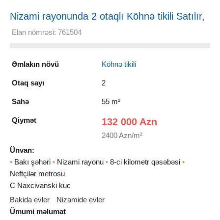
Nizami rayonunda 2 otaqlı Köhnə tikili Satılır,
55 m²
Elan nömrəsi: 761504
Əmlakın növü
Köhnə tikili
Otaq sayı
2
Sahə
55 m²
Qiymət
132 000 Azn
2400 Azn/m²
Ünvan:
•
Bakı şəhəri
•
Nizami rayonu
•
8-ci kilometr qəsəbəsi
•
Neftçilər metrosu
C Naxcivanski kuc
Bakida evler
Nizamide evler
Ümumi məlumat