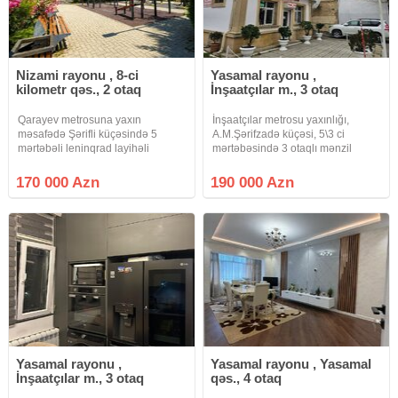
Nizami rayonu , 8-ci
Yasamal rayonu ,
kilometr qəs., 2 otaq
İnşaatçılar m., 3 otaq
Qarayev metrosuna yaxın
İnşaatçılar metrosu yaxınlığı,
məsafədə Şərifli küçəsində 5
A.M.Şərifzadə küçəsi, 5\3 ci
mərtəbəli leninqrad layihəli
mərtəbəsində 3 otaqlı mənzil
binanın 1-ci mərtəbəsində
satılır.Saf su su zapravqasına
yerləşən yaxşı təmirli 2 otaqlı
yaxın.Araz market və Medikal
170 000 Azn
190 000 Azn
mənzil bütün əşyaları ilə birlikdə
House yanında yerləşir.Mənzil orta
təcili satılır. Mənzil infrastruktur
blokda yerləşir.Mebellər qiymətə
Yasamal rayonu ,
Yasamal rayonu , Yasamal
İnşaatçılar m., 3 otaq
qəs., 4 otaq