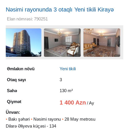
Nəsimi rayonunda 3 otaqlı Yeni tikili Kirayə
verilir, 130 m²
Elan nömrəsi: 790251
Əmlakın növü
Yeni tikili
Otaq sayı
3
Sahə
130 m²
Qiymət
1 400 Azn
/ Ay
Ünvan:
•
Bakı şəhəri
•
Nəsimi rayonu
•
28 May metrosu
Dilarə Əliyeva küçəsi - 134