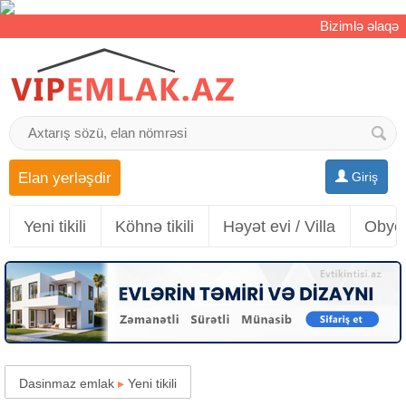
Bizimlə əlaqə
Elan yerləşdir
Giriş
Yeni tikili
Köhnə tikili
Həyət evi / Villa
Obyek
Dasinmaz emlak
▸
Yeni tikili