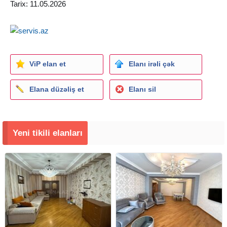
бесшумных лифта " Сигма ". Охраняемый двор, место
Tarix: 11.05.2026
для парковки. • (КОД-299).
ViP elan et
Elanı irəli çək
Elana düzəliş et
Elanı sil
Yeni tikili elanları