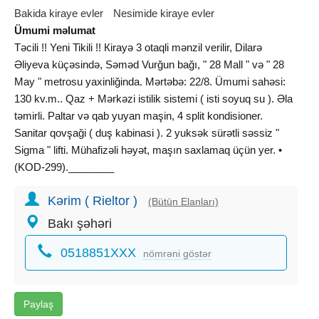
Bakida kiraye evler
Nesimide kiraye evler
Ümumi məlumat
Təcili !! Yeni Tikili !! Кirayə 3 otaqli mənzil verilir, Dilarə
Əliyeva küçəsində, Səməd Vurğun bağı, " 28 Mall " və " 28
May " metrosu yaxinliğinda. Mərtəbə: 22/8. Ümumi sahəsi:
130 kv.m.. Qaz + Mərkəzi istilik sistemi ( isti soyuq su ). Əla
təmirli. Paltar və qab yuyan maşin, 4 split kondisioner.
Sanitar qovşaği ( duş kabinasi ). 2 yuksək sürətli səssiz "
Sigma " lifti. Mühafizəli həyət, maşın saxlamaq üçün yer. •
(KOD-299).________
Kərim ( Rieltor )
Срочно !! Новостройка !! Cдаётся 3-х комнатная
(Bütün Elanları)
квартира, по улице Диляры Алиевой, около парка
Bakı şəhəri
Самеда Вургуна, " 28 Молл " и метро " 28 Мая ". Этаж:
0518851XXX
8/22. Общая площадь: 130 кв.м.. Газ + Централизованное
nömrəni göstər
отопление ( горячая холодная вода ). Oтличный ремонт.
Стиральная и посудомоечная машины, 4 сплит
кондиционера. Cанузeл ( душ кабинa ). 2 скоростных
Paylaş