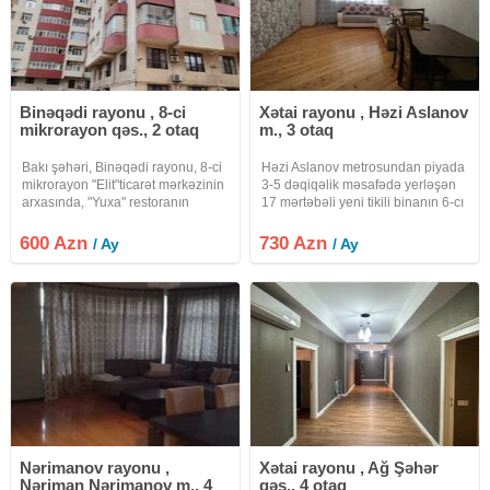
Binəqədi rayonu , 8-ci
Xətai rayonu , Həzi Aslanov
mikrorayon qəs., 2 otaq
m., 3 otaq
Bakı şəhəri, Binəqədi rayonu, 8-ci
Həzi Aslanov metrosundan piyada
mikrorayon "Elit"ticarət mərkəzinin
3-5 dəqiqəlik məsafədə yerləşən
arxasında, "Yuxa" restoranın
17 mərtəbəli yeni tikili binanın 6-cı
üstündə.16/10 mərtəbəsinin
mərtəbəsində sahəsi 84 kv.m olan
sahəsi 56 kv.m 1 otaqdan 2 otağa
3 otaqlı mənzil kirayə verilir. İstilik
600 Azn
730 Azn
/ Ay
/ Ay
düzəldilmiş ən keyfiyyətli
sistemi kombidir. Kondisioner və
fiber optik
Nərimanov rayonu ,
Xətai rayonu , Ağ Şəhər
Nəriman Nərimanov m., 4
qəs., 4 otaq