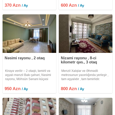
mənzil hər bir şəraiti ilə kirayə
370 Azn
600 Azn
/ Ay
/ Ay
verilir.Su, qaz, işıq var.Əlavə
məlumat almaq üçün əlaqə
saxlaya
Nəsimi rayonu , 2 otaq
Nizami rayonu , 8-ci
kilometr qəs., 3 otaq
Kirayə verilir – 2 otaqlı, təmirli və
Menzil Xalqlar ve Əhmədli
əşyalı mənzil Bakı şəhəri, Nəsimi
metrosunun yaxınlığında yerleşir ,
rayonu, Möhsün Sənani küçəsi
tam əşyalıdır , tam təmirlidir.
ünvanında, Tibb Universitetinin
3otaqlıdır. Yaşamaq üçün herbir
qarşısında yerləşən Yaşayış
şeraiti var. Ətraflı məlumat üçün
950 Azn
800 Azn
/ Ay
/ Ay
Kompleksində 2 otaqlı, tam təmirli
Whatsappdan elaqe saxlayardiniz.
və tam əşyalı mənzil
XIDMET HAQQI 30%DIR .