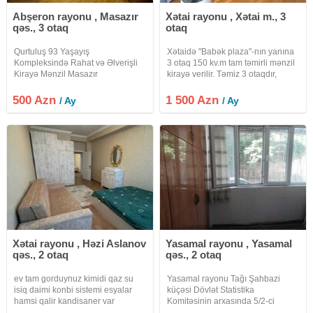
Abşeron rayonu , Masazır
Xətai rayonu , Xətai m., 3
qəs., 3 otaq
otaq
Qurtuluş 93 Yaşayış
Xətaidə "Babək plaza"-nın yanına
Kompleksində Rahat və Əlverişli
3 otaq 150 kv.m tam təmirli mənzil
Kirayə Mənzil Masazır
kirayə verilir. Təmiz 3 otaqdır,
qəsəbəsində yerləşən, Qurtuluş
düzəlmə deyil. Fotolarda
93 yaşayış kompleksində, 4-cü
görsənən bütün əşya və
500 Azn
1 500 Azn
/ Ay
/ Ay
mərtəbədə olan səliqəli və baxımlı
avadanlıqlar hamısı evə
mənzil kirayə verilir. Mənzil həm
məxsusdur. 2 sürətli lifti var.
yerləşmə
Xətai rayonu , Həzi Aslanov
Yasamal rayonu , Yasamal
qəs., 2 otaq
qəs., 2 otaq
ev tam gorduynuz kimidi qaz su
Yasamal rayonu Tağı Şahbazi
isiq daimi konbi sistemi esyalar
küçəsi Dövlət Statistika
hamsi qalir kandisaner var
Komitəsinin arxasında 5/2-ci
mərtəbəsində 2 otaqlı orta təmirli