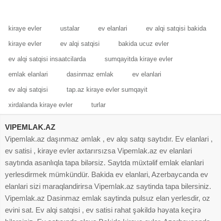
menzil kiraye verilir menzilde qaz
bağça, ticarət
su
kiraye evler
ustalar
ev elanlari
ev alqi satqisi bakida
kiraye evler
ev alqi satqisi
bakida ucuz evler
ev alqi satqisi insaatcilarda
sumqayitda kiraye evler
emlak elanlari
dasinmaz emlak
ev elanlari
ev alqi satqisi
tap.az kiraye evler sumqayit
xirdalanda kiraye evler
turlar
VIPEMLAK.AZ
Vipemlak.az daşınmaz əmlak , ev alqı satqı saytıdır. Ev elanlari ,
ev satisi , kiraye evler axtarırsızsa Vipemlak.az ev elanlari
saytında asanlıqla tapa bilərsiz. Saytda müxtəlif emlak elanlari
yerlesdirmek mümkündür. Bakida ev elanlari, Azerbaycanda ev
elanlari sizi maraqlandirirsa Vipemlak.az saytinda tapa bilersiniz.
Vipemlak.az Dasinmaz emlak saytinda pulsuz elan yerlesdir, oz
evini sat. Ev alqi satqisi , ev satisi rahat şəkildə həyata keçirə