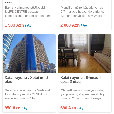
otaq
Bakı ş.Nərimanov r.Ə.Rəcəbli
Mənzil ən gözel kücədə yerləsir
k.LİFE CENTRE yaşayış
7/7 mərtəbə həyətində parking.
kompleksində ümumi sahəsi 196
Komunallar yüksək səviyyədə. 3
kv.m.olan 18 mərtəbəli binanın 14-
yataq 2 sanuzel 1 qonaq v.s
cü mərtəbəsində yerləşən 4 otaqlı
1 500 Azn
2 000 Azn
/ Ay
/ Ay
mənzil kirayə verilir.Mənzilin
yaşayış üçün hər bir şəraiti var
Xətai rayonu , Xətai m., 2
Xətai rayonu , Əhmədli
otaq
qəs., 2 otaq
Xetai m/st yaxinliqinda Mediland
Əhmədli metrosunun çıxışında,
Hospitalin yaninda YENI tikili 20
yaxşı təmirli, eksperimental daş
mertebeli binanin 11-ci
binada, 2 otaqlı mənzil kirayə
mertebesinde GENIS kvadratli 1
verilir.Qaz, işıq, su daimidir.İsitmə
otaqdan 2 otaqa DUZELME ela
sistemi Maşın saxlamaqa geniş
850 Azn
680 Azn
/ Ay
/ Ay
temirli ve tam olaraq ESYALI
sakit həyəti var.Yaxınlıqda məktəb,