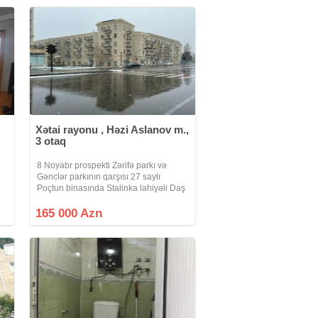
Xətai rayonu , Həzi Aslanov m.,
3 otaq
8 Noyabr prospekti Zərifə parkı və
Gənclər parkının qarşısı 27 saylı
Poçtun binasında Stalinka lahiyəli Daş
binada, Parket döşəməli mənzil satılır.
Mərtəbəsi: 5/2 Sahəsi: 88 kv.m Otaq: 3
165 000 Azn
Mənzilin Tavanı 3.16 metr