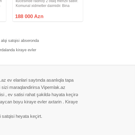
ün
kucesinde radnoy 2 otaq menzil satilir.
m
Komunal xidmetler daimidir. Bina
1991-ci ilde tehvil verilib, hem yuk lifti
hem sernisin lifti var. Binanin
188 000 Azn
qarsisinda 276 nomreli mekteb,
 alqi satqisi abseronda
irdalanda kiraye evler
.az ev elanlari saytında asanlıqla tapa
i sizi maraqlandirirsa Vipemlak.az
i , ev satisi rahat şəkildə həyata keçirə
baycan boyu kiraye evler axtarin . Kiraye
satqisi heyata keçirt.