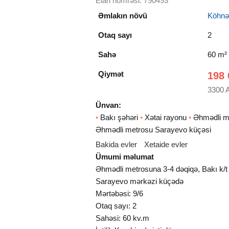
Elan nömrəsi: 790493
Əmlakın növü
Köhnə t
Otaq sayı
2
Sahə
60 m²
Qiymət
198 
3300 
Ünvan:
•
Bakı şəhəri
•
Xətai rayonu
•
Əhmədli m
Əhmədli metrosu Sarayevo küçəsi
Bakida evler
Xetaide evler
Ümumi məlumat
Əhmədli metrosuna 3-4 dəqiqə, Bakı k/t
Sarayevo mərkəzi küçədə
Mərtəbəsi: 9/6
Otaq sayı: 2
Sahəsi: 60 kv.m