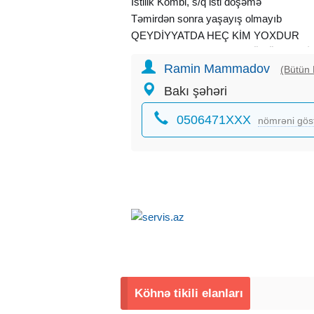
İstilik Kombi, s/q isti döşəmə
Təmirdən sonra yaşayış olmayıb
QEYDİYYATDA HEÇ KİM YOXDUR
AÇARLAR ALQI-SATQI GÜNÜ TƏHVİ
Ramin Mammadov
Ətrafında Bizim market ( Mega Stor), Ba
(Bütün 
Zəkalar Litseyi, 95, 138, 261, 17 saylı 
Bakı şəhəri
stadion yerləşir. İpotekaya yararlıdır. 
0506471XXX
198.000 Azn
nömrəni gös
Köhnə tikili elanları