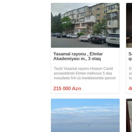
Yasamal rayonu , Elmlər
S
Akademiyası m., 3 otaq
q
Təcili.Yasamal rayonu Hüseyn Cavid
E
prospektində Elmlər metrosun 5 dəq
y
məsafədə 5\4-cü mərtəbəsində qanuni
k
3 otağlı ümumi sahəsi 80 kv olan
ş
mənzil Təcili satılır.Qaz su işıq
2
215 000 Azn
4
daimidir.Istilik sistemi mərkəzidir
H
Dövlıət