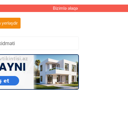
Bizimlə əlaqə
 yerləşdir
xidməti