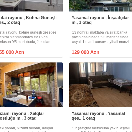
ətai rayonu , Köhnə Günəşli
Yasamal rayonu , İnşaatçılar
əs., 2 otaq
m., 1 otaq
ətai rayonu, köhnə günəşli qəsəbəsi,
13 nomrali maktaba va zirat banka
eniral Mehmandarov ev 16 da
yaxln das binada 5/3 martabasinda
erləşən 9/5 mərtəbədə, Jek olan
asyall 1 otaqll xursov layihali manzil
inadır, orta blok, ev kombi sistemi ilə
satllr manzil orta manzildir qaz su isl
əchiz olunub, su çəni var, əşyalar
dayimidir alql satql guni acar alclya
55 000 Azn
129 000 Azn
ismən saxlanılacaq. Real müştəri
verilcak vasitcanin xidmat haql
laqə
izami rayonu , Xalqlar
Yasamal rayonu , Yasamal
ostluğu m., 3 otaq
qəs., 1 otaq
akı şəhəri, Nizami rayonu, Xalqlar
* İnşaatçılar metrosuna yaxın, əşyalı