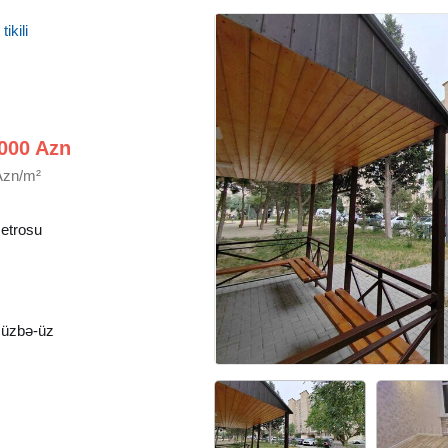
ikili
000 Azn
Azn/m²
etrosu
 üzbə-üz