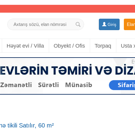
Elan
Giriş
Həyət evi / Villa
Obyekt / Ofis
Torpaq
Usta 
 tikili Satılır, 60 m²