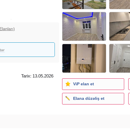
L VERİLƏCƏK
zar Stor, 5 dəqiqəlik məsafədə
Elanları)
məktəb, 2 uşaq baxçası və
Sənəd Çıxarış (Kupça). Qiymət
tər
Tarix: 13.05.2026
ViP elan et
Elana düzəliş et