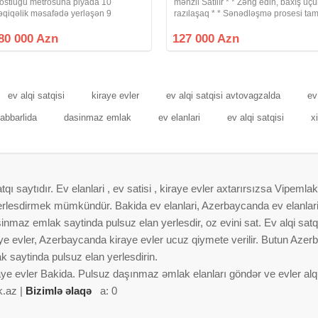
ostluğu metrosuna piyada 10
mənzil Satılır * * Zəng edin, baxış üç
əqiqəlik məsafədə yerləşən 9
razılaşaq * * Sənədləşmə prosesi ta
ərtəbəli Leninqrad layihəli binanın 2-
qanuni və şəffaf şəkildə aparılır * *
i mərtəbəsində sahəsi 65 kv.m. olan 2
Binanın tipi : köhnə tikili (Xruşofka) *
80 000 Azn
127 000 Azn
taqdan 3 otağa düzəlmə mənzil satılır.
Otaq Sayı : 1 otaqlı
ev alqi satqisi
kiraye evler
ev alqi satqisi avtovagzalda
ev
cabbarlida
dasinmaz emlak
ev elanlari
ev alqi satqisi
x
 saytıdır. Ev elanlari , ev satisi , kiraye evler axtarırsızsa Vipemlak
 yerlesdirmek mümkündür. Bakida ev elanlari, Azerbaycanda ev elanlar
nmaz emlak saytinda pulsuz elan yerlesdir, oz evini sat. Ev alqi satqis
aye evler, Azerbaycanda kiraye evler ucuz qiymete verilir. Butun Azer
 saytinda pulsuz elan yerlesdirin.
aye evler Bakida. Pulsuz daşınmaz əmlak elanları göndər ve evler alqi 
k.az |
Bizimlə əlaqə
a: 0