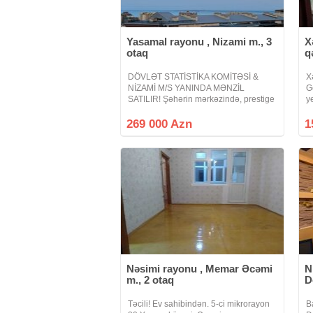
Yasamal rayonu , Nizami m., 3
X
otaq
q
DÖVLƏT STATİSTİKA KOMİTƏSİ &
X
NİZAMİ M/S YANINDA MƏNZİL
G
SATILIR! Şəhərin mərkəzində, prestige
y
ünvanda — "Rəssamlar Binası"nda
b
keyfiyyət və rahatlığı bir arada təklif
t
269 000 Azn
1
edən mənzil satılır! Mənzilin
q
ə
Nəsimi rayonu , Memar Əcəmi
N
m., 2 otaq
D
Təcili! Ev sahibindən. 5-ci mikrorayon
B