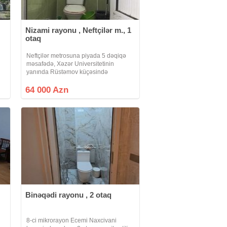
Nizami rayonu , Neftçilər m., 1
otaq
Neftçilər metrosuna piyada 5 dəqiqə
məsafədə, Xəzər Universitetinin
yanında Rüstəmov küçəsində
q
yataqxana tipli 5 mərtəbəli binanın 2-ci
mərtəbəsində yerləşən 1 otaqlı mənzil
64 000 Azn
təcili satılır. Mənzildə kommunallar
Binəqədi rayonu , 2 otaq
8-ci mikrorayon Ecemi Naxcivani