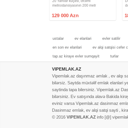
20 Yanvar küçəsi, Əcəmi
D
metrostansiyasının 200 metr
d
yaxınlığıda, "Yaşam Residents" tərəfdə,
m
piyada 3 dəqiqəlik, Fransız proyekti
c
129 000 Azn
1
olan, 5/5-də, qanuni 2 otaq, 3 otağa
o
ustalar
ev elanlari
evler satilir
en son ev elanlari
ev alqi satqisi cefer 
tap.az kiraye evler sumqayit
turlar
VIPEMLAK.AZ
Vipemlak.az daşınmaz əmlak , ev alqı satqı
bilərsiz. Saytda müxtəlif emlak elanlari
saytinda tapa bilersiniz. Vipemlak.az Dasi
bilərsiniz. Ev satışında əlavə Bakida kir
eviniz varsa Vipemlak.az dasinmaz emlak
Dasinmaz emlak, ev alqi satqi sayti , kir
© 2016
VIPEMLAK.AZ
info [@] vipemla