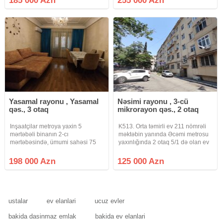
185 000 Azn
255 000 Azn
İçərişəhər metrosunun
mənzil satilir. Otaqlar ayrıdır, 7
yaxınlığında yerləşən mənzil
metrlik iki balkonu var, 3
satışa təqdim
Yasamal rayonu , Yasamal
Nəsimi rayonu , 3-cü
qəs., 3 otaq
mikrorayon qəs., 2 otaq
Inşaatçilar metroya yaxin 5
K513. Orta təmirli ev 211 nömrəli
mərtəbəli binanın 2-cı
məktəbin yanında Əcəmi metrosu
mərtəbəsində, ümumi sahəsi 75
yaxınlığında 2 otaq 5/1 də olan ev
kv/m 3otaqlı kehne təmirli mənzil
təcli satlır qiymətdə razılaşmaq
satılır. Qanuni 3 otaqdi metbex
olar isdənlən vaxt baxmaq olar
198 000 Azn
125 000 Azn
artırılıb 2balkonu var, yelçekəndir,
ciraq əmlak kanalına abunə olun
orta blokdu. Qaz, su, işıq
bütün vidyalar sizə
ustalar
ev elanlari
ucuz evler
bakida dasinmaz emlak
bakida ev elanlari