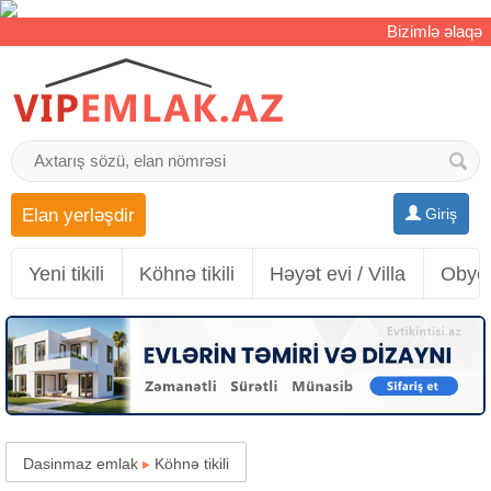
Bizimlə əlaqə
Elan yerləşdir
Giriş
Yeni tikili
Köhnə tikili
Həyət evi / Villa
Obyek
Dasinmaz emlak
▸
Köhnə tikili