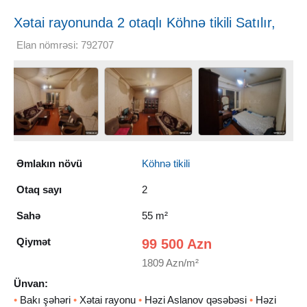
Xətai rayonunda 2 otaqlı Köhnə tikili Satılır,
55 m²
Elan nömrəsi: 792707
Əmlakın növü
Köhnə tikili
Otaq sayı
2
Sahə
55 m²
Qiymət
99 500 Azn
1809 Azn/m²
Ünvan:
•
Bakı şəhəri
•
Xətai rayonu
•
Həzi Aslanov qəsəbəsi
•
Həzi