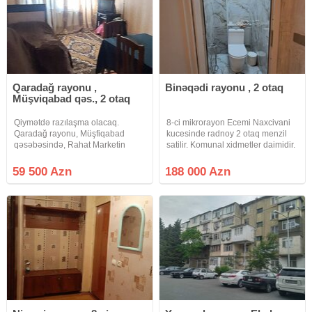
Qaradağ rayonu ,
Binəqədi rayonu , 2 otaq
Müşviqabad qəs., 2 otaq
Qiymətdə razılaşma olacaq.
8-ci mikrorayon Ecemi Naxcivani
Qaradağ rayonu, Müşfiqabad
kucesinde radnoy 2 otaq menzil
qəsəbəsində, Rahat Marketin
satilir. Komunal xidmetler daimidir.
arxasında, nümunəvi məhəllədə
Bina 1991-ci ilde tehvil verilib,
yerləşən Leninqrad layihəli 9
hem yuk lifti hem sernisin lifti var.
59 500 Azn
188 000 Azn
mərtəbəli binanın 9-cu
Binanin qarsisinda 276 nomreli
mərtəbəsində yerləşən 2 otaqlı, 54
mekteb,
m² sahəsi olan