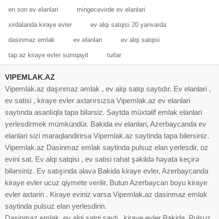
en son ev elanlari
mingecevirde ev elanlari
xirdalanda kiraye evler
ev alqi satqisi 20 yanvarda
dasinmaz emlak
ev elanlari
ev alqi satqisi
tap.az kiraye evler sumqayit
turlar
VIPEMLAK.AZ
Vipemlak.az daşınmaz əmlak , ev alqı satqı saytıdır. Ev elanlari ,
ev satisi , kiraye evler axtarırsızsa Vipemlak.az ev elanlari
saytında asanlıqla tapa bilərsiz. Saytda müxtəlif emlak elanlari
yerlesdirmek mümkündür. Bakida ev elanlari, Azerbaycanda ev
elanlari sizi maraqlandirirsa Vipemlak.az saytinda tapa bilersiniz.
Vipemlak.az Dasinmaz emlak saytinda pulsuz elan yerlesdir, oz
evini sat. Ev alqi satqisi , ev satisi rahat şəkildə həyata keçirə
bilərsiniz. Ev satışında əlavə Bakida kiraye evler, Azerbaycanda
kiraye evler ucuz qiymete verilir. Butun Azerbaycan boyu kiraye
evler axtarin . Kiraye eviniz varsa Vipemlak.az dasinmaz emlak
saytinda pulsuz elan yerlesdirin.
Dasinmaz emlak, ev alqi satqi sayti , kiraye evler Bakida. Pulsuz