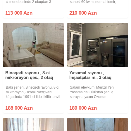
ci mertebesinde 2 otaqdan 3
sahesi 60 kv m, normal temir,
otaga duzelme menzil satisa
parket döşeme, geniş heheti, kod
cixdi.Leninqrad Layihelidir.Orta
blok, metbex 10kv m, hamam
113 000 Azn
210 000 Azn
blokdur.Qaz su isiq daimidir.isitme
kafelde, alıb icareye vermek olar
sistemi merkezidir.
ayı minimum 700 manata.firma
Binəqədi rayonu , 8-ci
Yasamal rayonu ,
mikrorayon qəs., 2 otaq
İnşaatçılar m., 3 otaq
Bakı şəhəri, Binəqədi rayonu, 8-ci
Salam əleykum. Mənzil Yeni
mikrorayon, Əcəmi Naxçıvani
Yasamalda Gülüstan şadlıq
küçəsində 1991-ci ildə tikilib təhvil
sarayına yaxın Ozonun
verilmiş eksperimental layihədə 1
binalarında 9/4-cü mərtəbəsində
bloklu 12 mərtəbəli binanin 8-ci
yerləşir. 2 otaqdan 3 otaqa
188 000 Azn
189 000 Azn
mərtəbəsində yenicə təmir
düzəlmiş və 83kv.m-dir. Sənədlər
olunmuş qanuni 2 otaq
tam qaydasındadır kupçası var.
İpotekaya