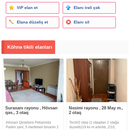
ViP elan et
Elanı irəli çək
Elana düzəliş et
Elanı sil
Köhnə tikili elanları
Suraxanı rayonu , Hövsan
Nəsimi rayonu , 28 May m.,
qəs., 3 otaq
2 otaq
Hövsan Qesebesi Pekarnida
Tecili!2 otaq (1 otaqdan 2 otağa
Parkin yani, 5 mertebeli binanin 2
duzelib)19 kv m artırılıb, 2/10,