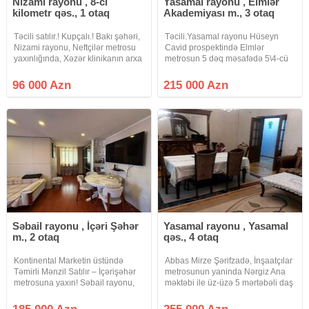
Nizami rayonu , 8-ci
Yasamal rayonu , Elmlər
kilometr qəs., 1 otaq
Akademiyası m., 3 otaq
Təcili satılır.! Kupçalı.! Bakı şəhəri,
Təcili.Yasamal rayonu Hüseyn
Nizami rayonu, Neftçilər metrosu
Cavid prospektində Elmlər
yaxınlığında, Xəzər klinikanın arxa
metrosun 5 dəq məsafədə 5\4-cü
həyətində 5 mərtəbəli köhnə
mərtəbəsində qanuni 3 otağlı
tikilinin 1ci mərtəbəsində yerləşən
ümumi sahəsi 80 kv olan mənzil
96 000 Azn
215 000 Azn
ümumi sahəsi 30 kv/m olan
Təcili satılır.Qaz su işıq
qanuni 1 otaq mənzil
daimidir.Istilik sistemi mərkəzidir
Dövlıət
Səbail rayonu , İçəri Şəhər
Yasamal rayonu , Yasamal
m., 2 otaq
qəs., 4 otaq
Kontinental Marketin üstündə
Abbas Mirze Şərifzadə, İnşaatçılar
Təmirli Mənzil Satılır – İçərişəhər
metrosunun yaninda Nərgiz Ana
metrosuna yaxın! Səbail rayonu,
məktəbi ile üz-üzə 5 mərtəbəli daş
Teymur Elçin küçəsində,
ekspermentalni binanin 2 ci
Kontinental Marketin üstündə,
mertebesinde qanuni 4 otaqli