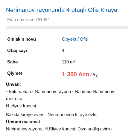
Nərimanov rayonunda 4 otaqlı Ofis Kirayə
verilir, 110 m²
Elan nömrəsi: 761084
Əmlakın növü
Obyekt / Ofis
Otaq sayı
4
Sahə
110 m²
Qiymət
1 300 Azn
/ Ay
Ünvan:
•
Bakı şəhəri
•
Nərimanov rayonu
•
Nəriman Nərimanov
metrosu
H.eliyev kucesi
Bakida kiraye evler
Nerimanovda kiraye evler
Ümumi məlumat
Nerimanov rayonu, H.Eliyev kucesi, Diva sadliq evinin