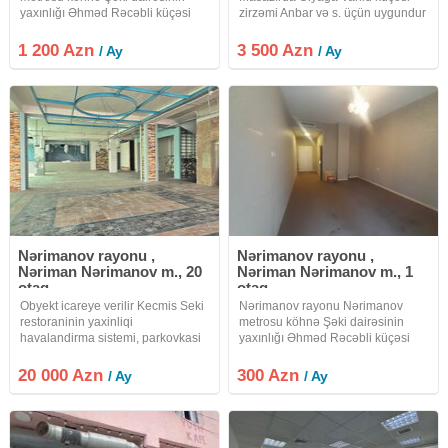
yaxınlığı Əhməd Rəcəbli küçəsi
zirzəmi Anbar və s. üçün uygundur
ofis plazanın orta mərtəbəsində
3.500 manat aylıq icarə
yerləşir. Giriş çıxış 7/24-dür. Yay
1 200 Azn
3 500 Azn
/ Ay
/ Ay
üçün kondisoner qış üçün isə
kombisi vardır. Qadın kişi sanitar
Nərimanov rayonu ,
Nərimanov rayonu ,
Nəriman Nərimanov m., 20
Nəriman Nərimanov m., 1
otaq
otaq
Obyekt icareye verilir Kecmis Seki
Nərimanov rayonu Nərimanov
restoraninin yaxinliqi
metrosu köhnə Şəki dairəsinin
havalandirma sistemi, parkovkasi
yaxınlığı Əhməd Rəcəbli küçəsi
var. 2400 kv.m Mertebe: 5/5
ofis plazanın orta mərtəbəsində
Qiymət: 20000AZN Xidmət haqqı:
yerləşir.lift var. Mərkəzi isitmə və
20 000 Azn
300 Azn
/ Ay
/ Ay
30%
mərkəzi soyutma sistemi vardır hər
otaqda sanitar qovşaq