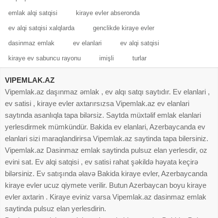
emlak alqi satqisi
kiraye evler abseronda
ev alqi satqisi xalqlarda
genclikde kiraye evler
dasinmaz emlak
ev elanlari
ev alqi satqisi
kiraye ev sabuncu rayonu
imişli
turlar
VIPEMLAK.AZ
Vipemlak.az daşınmaz əmlak , ev alqı satqı saytıdır. Ev elanlari ,
ev satisi , kiraye evler axtarırsızsa Vipemlak.az ev elanlari
saytında asanlıqla tapa bilərsiz. Saytda müxtəlif emlak elanlari
yerlesdirmek mümkündür. Bakida ev elanlari, Azerbaycanda ev
elanlari sizi maraqlandirirsa Vipemlak.az saytinda tapa bilersiniz.
Vipemlak.az Dasinmaz emlak saytinda pulsuz elan yerlesdir, oz
evini sat. Ev alqi satqisi , ev satisi rahat şəkildə həyata keçirə
bilərsiniz. Ev satışında əlavə Bakida kiraye evler, Azerbaycanda
kiraye evler ucuz qiymete verilir. Butun Azerbaycan boyu kiraye
evler axtarin . Kiraye eviniz varsa Vipemlak.az dasinmaz emlak
saytinda pulsuz elan yerlesdirin.