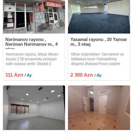
Nərimanov rayonu ,
Yasamal rayonu , 20 Yanvar
Nəriman Nərimanov m., 4
m., 3 otaq
otaq
Nərimanov rayonu, Əliyar Əliyev
Ofisin üstünlükləri: Tam təmirli və
küçəsi 17B ünvanında yerləşən
istifadəyə hazır Yüksəldilmiş
kafe icarəyə verilir. Obyekt 2
döşəmə (Raised Floor) sistemi
mərtəbəli və təmirlidir. 20 ildən
Geniş və işıqlı iş sahəsi Bütün
çoxdur fəaliyyət göstərir və daimi
kommunikasiya xətləri mövcuddur
111 Azn
2 300 Azn
/ Ay
/ Ay
müştəri bazası var. İcarə qiyməti
Fəaliyyətə dərhal başlamaq
RAZILAŞMA YOLU İLƏDİR.
imkanı Biznes