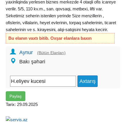
yaxinliqinda yerlesen biznes merkezde 4 otaqli ofis icareye
verilir. 5/5, 110 kv.m., san. qovsaqi, metbexi, lifti var.
Sirketimiz seherin istenilen yerinde Size menzillerin ,
ofislerin, villalarin, heyet evlerinin, torpaq sahelerinin, ticaret
sahelerinin ve s.
kirayesini
, alqi-satqisini heyata kecirir.
Bu elanın vaxtı bitib. Oxşar elanlara baxın
Aynur
(Bütün Elanları)
Bakı şəhəri
Paylaş
Tarix: 29.09.2025