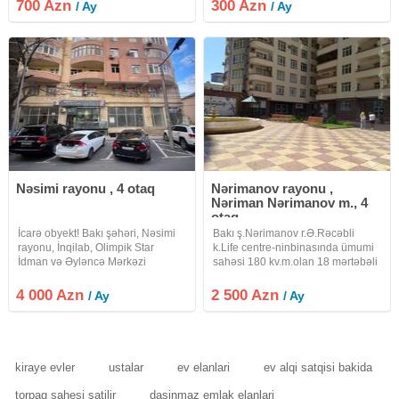
ofislər | 45 m² Premium Biznes
s. profillərər verilir.qarşısında
700 Azn
300 Azn
/ Ay
/ Ay
Mərkəzi Mərkəzləşdirilmiş istilik və
parkovka yeri vardır. 40 kv 300 azn
ümumi soyutma
icarəyə verilir
Nəsimi rayonu , 4 otaq
Nərimanov rayonu ,
Nəriman Nərimanov m., 4
otaq
İcarə obyekt! Bakı şəhəri, Nəsimi
Bakı ş.Nərimanov r.Ə.Rəcəbli
rayonu, İnqilab, Olimpik Star
k.Life centre-ninbinasında ümumi
İdman və Əyləncə Mərkəzi
sahəsi 180 kv.m.olan 18 mərtəbəli
yaxınlığında Yusif Vəzir
binanın 2-ci mərtəbəsində
Çəmənzəminli küçəsi, yeni tikili
yerləşən əla təmirli 4 otaqlı hazır
4 000 Azn
2 500 Azn
/ Ay
/ Ay
binanın 1-ci mərtəbəsində sahəsi
ofis icarəyə verilir.Ofisin işləmək
210 kv.m, hündürlüyü 4.10 m,
üçün hər bir şəraiti var
geniş
kiraye evler
ustalar
ev elanlari
ev alqi satqisi bakida
torpaq sahesi satilir
dasinmaz emlak elanlari