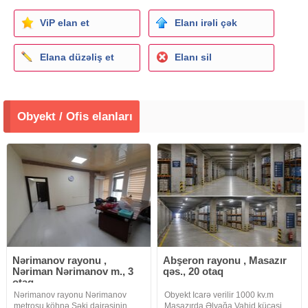
ViP elan et
Elanı irəli çək
Elana düzəliş et
Elanı sil
Obyekt / Ofis elanları
Nərimanov rayonu ,
Abşeron rayonu , Masazır
Nəriman Nərimanov m., 3
qəs., 20 otaq
otaq
Nərimanov rayonu Nərimanov
Obyekt Icarə verilir 1000 kv.m
metrosu köhnə Şəki dairəsinin
Masazırda Əlyağa Vahid küçəsi