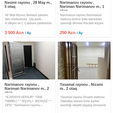
Nəsimi rayonu , 28 May m.,
Nərimanov rayonu ,
5 otaq
Nəriman Nərimanov m., 1
otaq
AF Mall Biznes Mərkəzi şəhərin
Nərimanov rayonu Nərimanov
tam mərkəzində , Qış parkı ,
metrosu köhnə Şəki dairəsinin
H.Əliyev və C.Cabbarlı parklarının
yaxınlığı Əhməd Rəcəbli küçəsi
əhatəsində , 28 may , Sahil metro
ofis plazanın orta mərtəbəsində
stansiyasının yaxınlığında yerləşir.
yerləşir.lift var. Mərkəzi isitmə və
3 500 Azn
250 Azn
/ Ay
/ Ay
Biznes mərkəz müasir memarlıq
mərkəzi soyutma sistemi vardır hər
üslubunda inşa
otaqda sanitar qovşaq
Nərimanov rayonu ,
Yasamal rayonu , Nizami
Nəriman Nərimanov m., 2
m., 2 otaq
otaq
*İCARƏYƏ VERİLİR* *TAM
Yasamal rayonu Nizami metrosu
TƏMİRLİ * * ƏŞYALI - ƏŞYASIZ * *
Statistika idarəsi İzmir parkın
OFİS * Nərimanov rayonu –
yaxınlığı obyekt yaşayış binasının
Əhməd Rəcəbli küçəsi Tam təmirli
zirzəmisində yerləşir.anbar ofis və