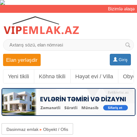
Bizimlə əlaqə
Elan yerləşdir
Giriş
Yeni tikili
Köhnə tikili
Həyət evi / Villa
Obyek
Dasinmaz emlak
▸
Obyekt / Ofis