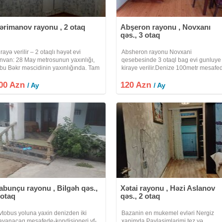
ərimanov rayonu , 2 otaq
Abşeron rayonu , Novxanı
qəs., 3 otaq
irayə verilir – 2 otaqlı həyət evi
Absheron rayonu Novxani
nvan: 28 May metrosunun yaxınlığı,
qesebesinde 3 otaql bag evi gunluye
bu Bəkr məscidinin yaxınlığında. Tam
kiraye verilir.Denize 100metr mesafe
mirli, səliqəli və bütün zəruri
yerlewir.Sekilde gorduyunuz
00 Azn
şyalarla təmin olunmuş 2 otaqlı həyət
120 Azn
kimidir.Gune 120manata kiraye
/ Ay
/ Ay
vi uzunmüddətli kirayə verilir
verilir.Kime maraqli olsa saat 10-00
dan 22-00a qeder zeng
abunçu rayonu , Bilgəh qəs.,
Xətai rayonu , Həzi Aslanov
 otaq
qəs., 2 otaq
vtobus yoluna yaxin denizden iki
Bazanin en mukemel evləri Nergiz
ayanacaq mesafede-kondisioneri vf-
xanimda Paylasimlarimi tez və