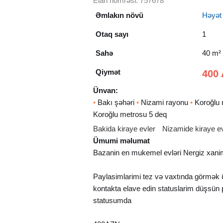
Elan nömrəsi: 757678
Əmlakın növü
Həyət e
Otaq sayı
1
Sahə
40 m²
Qiymət
400 
Ünvan:
•
Bakı şəhəri
•
Nizami rayonu
•
Koroğlu 
Koroğlu metrosu 5 deq
Bakida kiraye evler
Nizamide kiraye ev
Ümumi məlumat
Bazanin en mukemel evləri Nergiz xan
Paylasimlarimi tez və vaxtında görmək
kontakta elave edin statuslarim düşsün 
statusumda