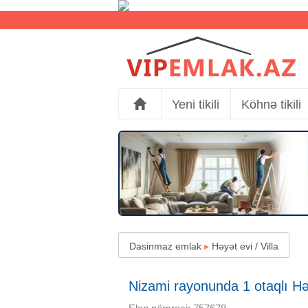
Yeni tikili
Köhnə tikili
Dasinmaz emlak
▸
Həyət evi / Villa
Nizami rayonunda 1 otaqlı Həy