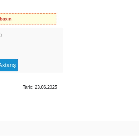
 baxın
)
wir
 dayanacaqdan sabuncu
Tarix: 23.06.2025