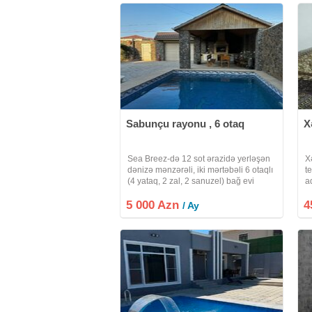
Sabunçu rayonu , 6 otaq
X
Sea Breez-də 12 sot ərazidə yerləşən
X
dənizə mənzərəli, iki mərtəbəli 6 otaqlı
t
(4 yataq, 2 zal, 2 sanuzel) bağ evi
a
kirayə verilir. Hovuz, manqalxanası
f
5 000 Azn
mıvcuddur. Uzun müddətə götürən
4
v
/ Ay
şəxslərə endirim olunacaq
y