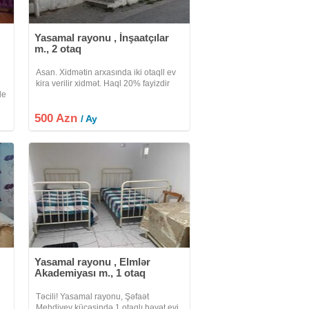
Yasamal rayonu , İnşaatçılar
m., 2 otaq
Asan. Xidmətin arxasında iki otaqll ev
kira verilir xidmət. Haql 20% fayizdir
de
500 Azn
/ Ay
Yasamal rayonu , Elmlər
Akademiyası m., 1 otaq
Təcili! Yasamal rayonu, Şəfaət
Mehdiyev küçəsində 1 otaqlı həyət evi