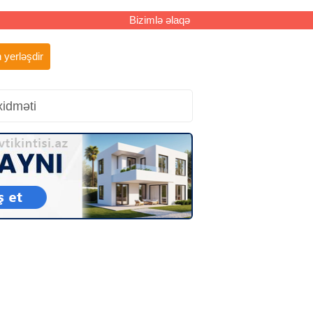
Bizimlə əlaqə
 yerləşdir
xidməti