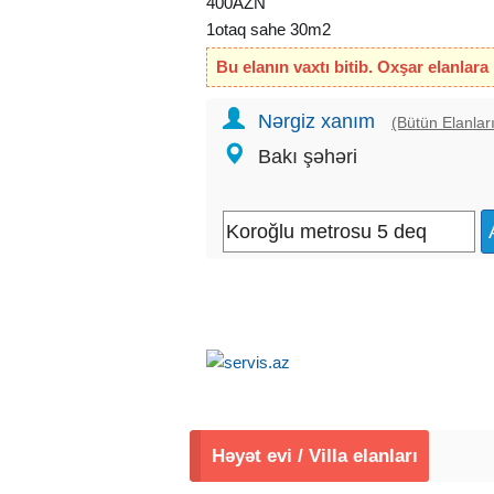
400AZN
1otaq sahe 30m2
Həyət evi adelni
Bu elanın vaxtı bitib. Oxşar elanlara
Koroğlu m
Komunal daxil
Nərgiz xanım
(Bütün Elanları
Metroya mawinla 2 deq mesafede yerle
Bakı şəhəri
Mənzil Koroğlu metrosundan 1 mawrut
dairesine yaxın ərazidə yerlewir
Muwderi ferqi yoxdur
Aile olarsa zaks mutleqdir
#G6301
Həyət evi / Villa elanları