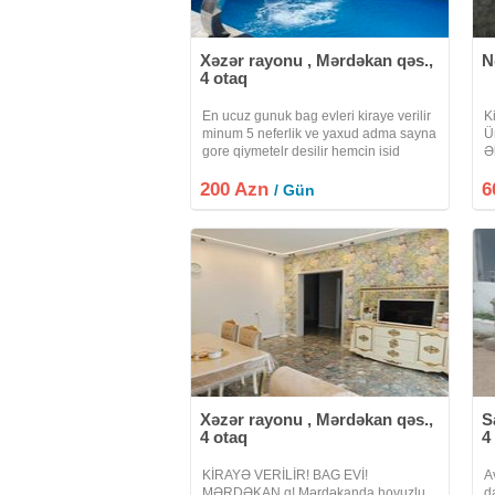
Xəzər rayonu , Mərdəkan qəs.,
N
4 otaq
En ucuz gunuk bag evleri kiraye verilir
K
minum 5 neferlik ve yaxud adma sayna
Ü
gore qiymetelr desilir hemcin isid
Ə
hovuz teskl edrik Ara gunlerinde edrim
tə
200 Azn
olunur hefde sonlarda qiymetler desilir
6
ə
/ Gün
bu isdi yay gunlerinizi
e
Xəzər rayonu , Mərdəkan qəs.,
S
4 otaq
4
KİRAYƏ VERİLİR! BAG EVİ!
A
MƏRDƏKAN q! Mərdəkanda hovuzlu
d