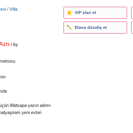
vi / Villa
ViP elan et
Elana düzəliş et
Azn
/ Ay
metrosu
ler
imda
 üçün Watsapa yazın adımı
palyaşiram yeni evləri