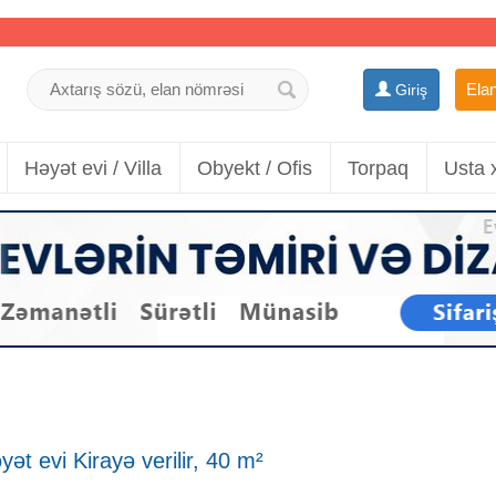
Elan
Giriş
Həyət evi / Villa
Obyekt / Ofis
Torpaq
Usta 
ət evi Kirayə verilir, 40 m²