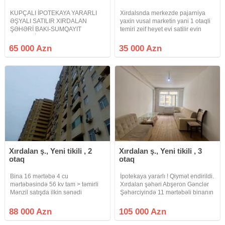
KUPÇALI İPOTEKAYA YARARLI
Xirdalsnda merkezde pajarniya
ƏŞYALI SATILIR XIRDALAN
yaxin vusal marketin yani 1 otaqli
ŞƏHƏRİ BAKI-SUMQAYIT
temiri zeif heyet evi satilir evin
ŞOSSESİ ABŞERON GƏNCLƏR
heyeti yoxfu evin tekve 1 saygsci
ŞƏHƏRCİYİNDƏ. Xırdalan şəhəri
var sened belediye evin qapisi
65 000 Azn
35 000 Azn
Bakı-Sumqayıt yolunun kənarında
kuceye acilir
Riyad ticarət mərkəzi ilə üzbəüz
yerləşən Abşeron Gənclər
Xırdalan ş., Yeni tikili , 2
Xırdalan ş., Yeni tikili , 3
otaq
otaq
Bina 16 mərtəbə 4 cu
İpotekaya yararlı ! Qiymət endirildi.
mərtəbəsində 56 kv tam > təmirli
Xırdalan şəhəri Abşeron Gənclər
Mənzil satışda ilkin sənədi
Şəhərciyində 11 mərtəbəli binanın
Muqavilə
4-cü mərtəbəsində ümumi sahəsi
82 kv m olan Qanuni 3 otaqlı
88 000 Azn
105 000 Azn
mənzil satılır. Mənzildə Kupça var.
( Riyad –Bizim Ev