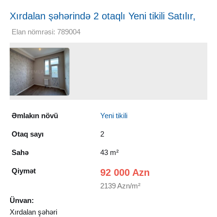
Xırdalan şəhərində 2 otaqlı Yeni tikili Satılır,
43 m²
Elan nömrəsi: 789004
Əmlakın növü
Yeni tikili
Otaq sayı
2
Sahə
43 m²
Qiymət
92 000 Azn
2139 Azn/m²
Ünvan:
Xırdalan şəhəri