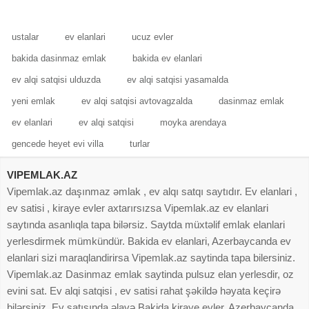
ustalar
ev elanlari
ucuz evler
bakida dasinmaz emlak
bakida ev elanlari
ev alqi satqisi ulduzda
ev alqi satqisi yasamalda
yeni emlak
ev alqi satqisi avtovagzalda
dasinmaz emlak
ev elanlari
ev alqi satqisi
moyka arendaya
gencede heyet evi villa
turlar
VIPEMLAK.AZ
Vipemlak.az daşınmaz əmlak , ev alqı satqı saytıdır. Ev elanlari ,
ev satisi , kiraye evler axtarırsızsa Vipemlak.az ev elanlari
saytında asanlıqla tapa bilərsiz. Saytda müxtəlif emlak elanlari
yerlesdirmek mümkündür. Bakida ev elanlari, Azerbaycanda ev
elanlari sizi maraqlandirirsa Vipemlak.az saytinda tapa bilersiniz.
Vipemlak.az Dasinmaz emlak saytinda pulsuz elan yerlesdir, oz
evini sat. Ev alqi satqisi , ev satisi rahat şəkildə həyata keçirə
bilərsiniz. Ev satışında əlavə Bakida kiraye evler, Azerbaycanda