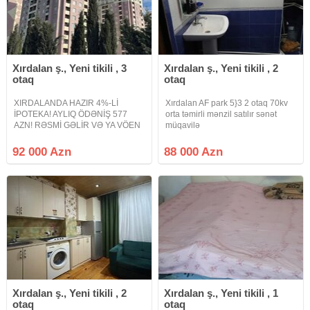
Xırdalan ş., Yeni tikili , 3
Xırdalan ş., Yeni tikili , 2
otaq
otaq
XIRDALANDA HAZIR 4%-Lİ
Xırdalan AF park 5}3 2 otaq 70kv
İPOTEKA! AYLIQ ÖDƏNİŞ 577
orta təmirli mənzil satılır sənət
AZN! RƏSMİ GƏLİR VƏ YA VÖEN
müqavilə
TƏLƏB OLUNUR.! Xırdalan
şəhəri, Bakı –Sumqayıt yolu 17-ci
92 000 Azn
88 000 Azn
km, Ər-Riyad Ticarət mərkəzi ilə
üz bə üz yerləşən Körpü-Bina
MTK-ya məxsus 15
Xırdalan ş., Yeni tikili , 2
Xırdalan ş., Yeni tikili , 1
otaq
otaq