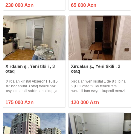
Parkının yaxınlığında Körpü-Bina
230 000 Azn
65 000 Azn
MTK-ya məxsus 15 mərtəbəli yeni
tikili binanın 9-cu mərtəbəsində
mənzil satılır.
Xırdalan ş., Yeni tikili , 3
Xırdalan ş., Yeni tikili , 2
otaq
otaq
Xırdalan kiristal Abşeron1 16]15
xirdalan weh kristal 1 de 8 ci bina
82 kv qanuni 3 otaq təmirli bəzi
9]1 i 2 otaq 58 kv temirli tam
əşyalı mənzil satılır sənət kupça
weraitli tam ewyali kupcali menzil
satilir qiymet sondu
175 000 Azn
120 000 Azn