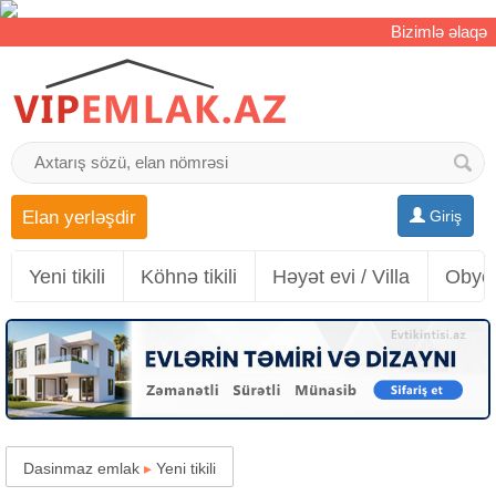
Bizimlə əlaqə
Elan yerləşdir
Giriş
Yeni tikili
Köhnə tikili
Həyət evi / Villa
Obyek
Dasinmaz emlak
▸
Yeni tikili