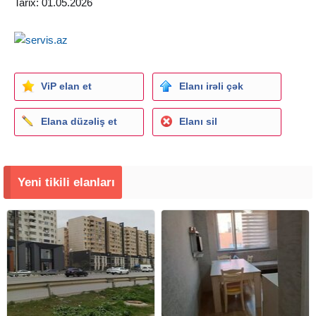
Tarix: 01.05.2026
ViP elan et
Elanı irəli çək
Elana düzəliş et
Elanı sil
Yeni tikili elanları