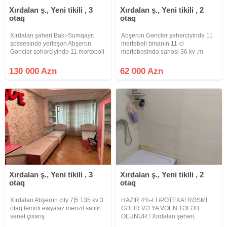
Xırdalan ş., Yeni tikili , 3
Xırdalan ş., Yeni tikili , 2
otaq
otaq
Xırdalan şəhəri Bakı-Sumqayıt
Abşeron Gənclər şəhərciyində 11
şossesində yerləşən Abşeron
mərtəbəli binanın 11-ci
Gənclər şəhərciyində 11 mərtəbəli
mərtəbəsində sahəsi 36 kv .m
binanın 2-ci mərtəbəsində sahəsi
olan 2 otaqlıstudio tipli təmirli,
85 kv .m olan qanuni 3 otaqlı
kupçalı, əşyalı bina evi təcili
130 000 Azn
62 000 Azn
təmirli, qismən əşyalı bina evi təcili
satılır.Qaz, su, işıq, lifti
satılır.Kupça bu ayın
var.Yaxınlığında dost mərkəzi,
Xırdalan ş., Yeni tikili , 3
Xırdalan ş., Yeni tikili , 2
otaq
otaq
Xırdalan Abşeron city 7]5 135 kv 3
HAZIR 4%-LI iPOTEKA! RƏSMİ
otaq təmirli ewyasız mənzil satılır
GƏLİR VƏ YA VÖEN TƏLƏB
sənət çıxarış
OLUNUR.! Xırdalan şəhəri,
Qalubiyyə küçəsi , Heydər