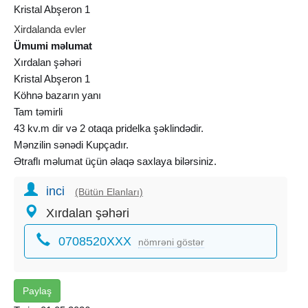
Kristal Abşeron 1
Xirdalanda evler
Ümumi məlumat
Xırdalan şəhəri
Kristal Abşeron 1
Köhnə bazarın yanı
Tam təmirli
43 kv.m dir və 2 otaqa pridelka şəklindədir.
Mənzilin sənədi Kupçadır.
Ətraflı məlumat üçün əlaqə saxlaya bilərsiniz.
inci
(Bütün Elanları)
Xırdalan şəhəri
0708520XXX
nömrəni göstər
Paylaş