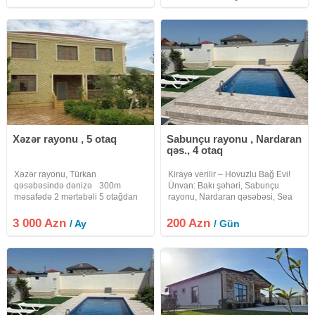
market, aşağı bağlar. - Сдается
на лето , дачный
Xəzər rayonu , 5 otaq
Sabunçu rayonu , Nardaran
qəs., 4 otaq
Xəzər rayonu, Türkan
Kirayə verilir – Hovuzlu Bağ Evi!
qəsəbəsində dənizə 300m
Ünvan: Bakı şəhəri, Sabunçu
məsafədə 2 mərtəbəli 5 otağdan
rayonu, Nardaran qəsəbəsi, Sea
ibarət bağ evi kirayə verilir. Evdə
Breeze ərazisi, Ləhiş bağları. 6 sot
kondisioner, 2 TV, kombi sistemi
torpaq sahəsində yerləşən, ümumi
3 000 Azn
200 Azn
/ Ay
/ Gün
var. Su, qaz ve işıq daimidir.
sahəsi 192 m² olan 4 otaqlı, geniş
Həyətdə 3.5×7.5 m filtrli baseyn və
və tam əşyalı bağ