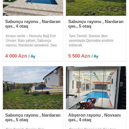
Sabunçu rayonu , Nardaran
Sabunçu rayonu , Nardaran
qəs., 4 otaq
qəs., 5 otaq
Kirayə verilir – Hovuzlu Bağ Evi!
Tam Təmirli. Dənizə 3km
Ünvan: Bakı şəhəri, Sabunçu
yaxınlıqda.Qiymətdə endirim
rayonu, Nardaran qəsəbəsi, Sea
ediləcək.
Breeze ərazisi, Ləhiş bağları. 6 sot
torpaq sahəsində yerləşən, ümumi
4 000 Azn
5 500 Azn
/ Ay
/ Ay
sahəsi 192 m² olan 4 otaqlı, geniş
və tam əşyalı bağ
Sabunçu rayonu , Nardaran
Abşeron rayonu , Novxanı
qəs., 5 otaq
qəs., 4 otaq