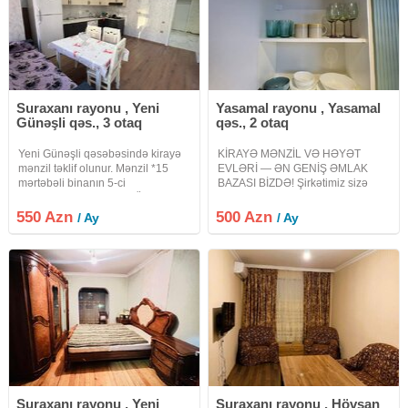
Suraxanı rayonu , Yeni
Yasamal rayonu , Yasamal
Günəşli qəs., 3 otaq
qəs., 2 otaq
Yeni Günəşli qəsəbəsində kirayə
KİRAYƏ MƏNZİL VƏ HƏYƏT
mənzil təklif olunur. Mənzil *15
EVLƏRİ — ƏN GENİŞ ƏMLAK
mərtəbəli binanın 5-ci
BAZASI BİZDƏ! Şirkətimiz sizə
mərtəbəsində* yerləşir. Ümumi
şəhərin və ətraf ərazilərin ən
sahəsi *72 kv.m* təşkil edir. Mənzil
sərfəli kirayə mənzil və həyət
550 Azn
500 Azn
/ Ay
/ Ay
*3 otaqlı studio tipli*
evlərini təqdim edir. Bizdə bazarda
planlaşdırmaya malikdir və *tam
hər yerdə olmayan, xüsusi və
daim
Suraxanı rayonu , Yeni
Suraxanı rayonu , Hövsan