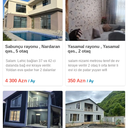
Sabunçu rayonu , Nardaran
Yasamal rayonu , Yasamal
qəs., 5 otaq
qəs., 2 otaq
Salam. Ləhic bağları 37 və 42-ci
salam nizami metrosu teref de ev
dalanda bağ evi kirayə verilir.
kiraye verilir 2 otaq li orta temir li
Yoldan evə qədər hər 2 dalanlar
evi ici de patar yuyan wifi
asfaltdır. Ərazi olaraq "Sea
kadisaner her sey var tam temir li
Breeze" 5 dəq, Landau məktəbə
ev di evi aile ve xanim lara ve
4 300 Azn
350 Azn
/ Ay
/ Ay
yaxın, Rahat marketə 2 dəqiqə
oglan lara verilir uzun mudetli
məsafə yerləşir.
verilir ev kiraye