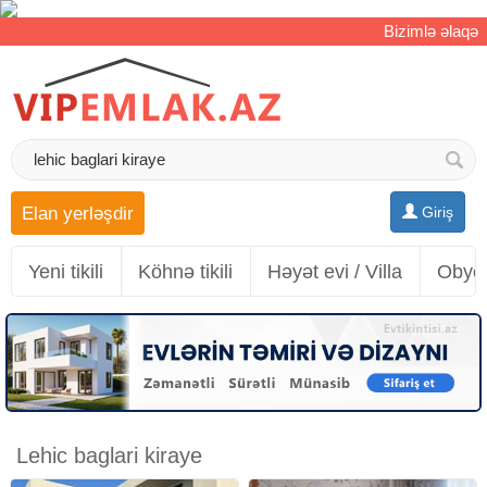
Bizimlə əlaqə
Elan yerləşdir
Giriş
Yeni tikili
Köhnə tikili
Həyət evi / Villa
Obyek
Lehic baglari kiraye