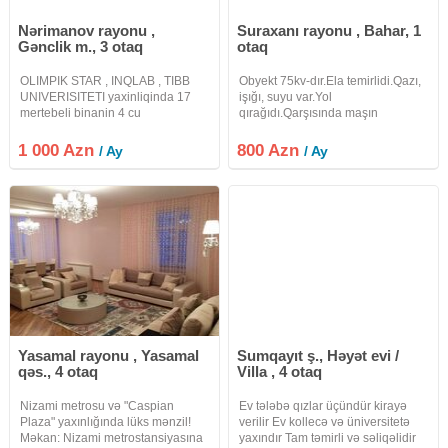
Nərimanov rayonu ,
Suraxanı rayonu , Bahar, 1
Gənclik m., 3 otaq
otaq
OLIMPIK STAR , INQLAB , TIBB
Obyekt 75kv-dır.Ela temirlidi.Qazı,
UNIVERISITETI yaxinliqinda 17
işığı, suyu var.Yol
mertebeli binanin 4 cu
qırağıdı.Qarşısında maşın
mertebesinde 3 otaqli menzil
saxlamağa yeri var.
kiraye verilir. DEPOZIT
1 000 Azn
800 Azn
/ Ay
/ Ay
MUTLEQDIR. Uzun müddetli
olaraq verilir. Heyetinde ve
binanin altinda avto
Yasamal rayonu , Yasamal
Sumqayıt ş., Həyət evi /
qəs., 4 otaq
Villa , 4 otaq
Nizami metrosu və "Caspian
Ev tələbə qızlar üçündür kirayə
Plaza" yaxınlığında lüks mənzil!
verilir Ev kollecə və üniversitetə
Məkan: Nizami metrostansiyasına
yaxındır Tam təmirli və səliqəlidir