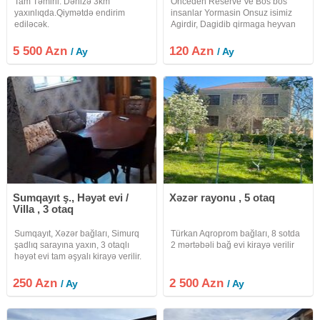
Tam Təmirli. Dənizə 3km
Onceden Reserve Ve Bos bos
yaxınlıqda.Qiymətdə endirim
insanlar Yormasin Onsuz isimiz
ediləcək.
Agirdir, Dagidib qirmaga heyvan
lazim deil, evler istirahet ucun
verilir
5 500 Azn
120 Azn
/ Ay
/ Ay
Sumqayıt ş., Həyət evi /
Xəzər rayonu , 5 otaq
Villa , 3 otaq
Sumqayıt, Xəzər bağları, Simurq
Türkan Aqroprom bağları, 8 sotda
şadlıq sarayına yaxın, 3 otaqlı
2 mərtəbəli bağ evi kirayə verilir
həyət evi tam əşyalı kirayə verilir.
Həyəti yoxdur kombi, mətbəx
mebeli var. Qiyməti 250 azn
250 Azn
2 500 Azn
/ Ay
/ Ay