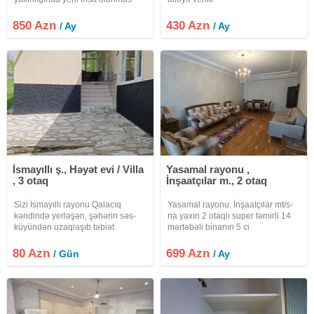
binanin 6 ci mertebesinde umumi
sahesi 135 kv olan qanuni 3 otaqli
850 Azn
430 Azn
/ Ay
/ Ay
135 kv tam temirli esyasiz menzil
kiraye verilir
İsmayıllı ş., Həyət evi / Villa
Yasamal rayonu ,
, 3 otaq
İnşaatçılar m., 2 otaq
Sizi İsmayıllı rayonu Qalacıq
Yasamal rayonu, İnşaatçılar mt/s-
kəndində yerləşən, şəhərin səs-
na yaxın 2 otaqlı super təmirli 14
küyündən uzaqlaşıb təbiət
mərtəbəli binanın 5 ci
qoynunda ruhunuzun dincəldiyi
mərtəbəsində 2 otaqlı yaxşı təmirli
gözəl mənzərəli kirayə evə dəvət
ümumi sahəsi 70 kvadratmetr olan
80 Azn
699 Azn
/ Gün
/ Ay
edirik
mənzil kirayə verilir.Mənzilin
yaşamaq üçün hər bir