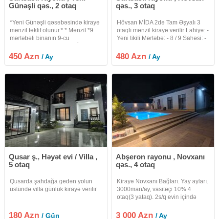
Günəşli qəs., 2 otaq
qəs., 3 otaq
*Yeni Günəşli qəsəbəsində kirayə
Hövsan MİDA 2də Tam Əşyalı 3
mənzil təklif olunur.* * Mənzil *9
otaqlı mənzil kirayə verilir Lahiyə: -
mərtəbəli binanın 9-cu
Yeni tikili Mərtəbə: - 8 / 9 Sahəsi: -
mərtəbəsində* yerləşir. * Ümumi
75 kv.m. Otaq sayı: - 3 (Qanuni 3
sahəsi *65 kv.m* təşkil edir. * *2
otaq) Evin cəhəti (istiqaməti) –
450 Azn
480 Azn
/ Ay
/ Ay
otaqlı* mənzildir və yaşayış üçün
Orta Kommunal:- Qaz, su, elektrik
əlverişli planlaşdırmaya
Qusar ş., Həyət evi / Villa ,
Abşeron rayonu , Novxanı
5 otaq
qəs., 4 otaq
Qusarda şahdağa gedən yolun
Kirayə Novxanı Bağları. Yay ayları.
üstündə villa günlük kirayə verilir
3000man/ay, vasitəçi 10% 4
otaq(3 yataq). 2s/q evin içində
.Hər şəraiti var. 7 sot ərazi, filter
hovuz, dənizə 1km məsafə. Murad
180 Azn
3 000 Azn
/ Gün
/ Ay