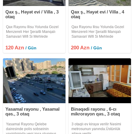
Qax ş., Həyət evi / Villa , 3
Qax ş., Həyət evi / Villa , 4
otaq
otaq
Qax Rayonu Ilisu Yolunda Gozel
Qax Rayonu Ilisu Yolunda Gozel
Menzereli Her Şeraitli Manqalı
Menzereli Her Şeraitli Manqalı
Samavari Wifi Si Mehlede
Samavari Wifi Si Mehlede
Oturmaga Yeri Olan Heyet Evi
Oturmaga Yeri Olan Heyet Evi
Villa Kiraye Verilir Etrafli Melumat
Villa Kiraye Verilir Etrafli Melumat
120 Azn
200 Azn
/ Gün
/ Gün
Üçün Zeng Edin Xos Istirahetler
Üçün Zeng Edin Xos Istirahetler
Yasamal rayonu , Yasamal
Binəqədi rayonu , 6-cı
qəs., 3 otaq
mikrorayon qəs., 3 otaq
Yasamal Rayonu Qelebe
3 otaqlı ev kirayə verilir Nəsimi
dairesinde polis sobseinin
metrosunun yanında.Üstünlük
yaxinliginda yeni insa olunmus
ailəyə verilir