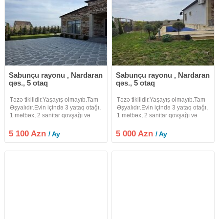
Sabunçu rayonu , Nardaran
Sabunçu rayonu , Nardaran
qəs., 5 otaq
qəs., 5 otaq
Təzə tikilidir.Yaşayış olmayıb.Tam
Təzə tikilidir.Yaşayış olmayıb.Tam
Əşyalıdır.Evin içində 3 yataq otağı,
Əşyalıdır.Evin içində 3 yataq otağı,
1 mətbəx, 2 sanitar qovşağı və
1 mətbəx, 2 sanitar qovşağı və
qonaq otağı mövcuddur.6 sot
qonaq otağı mövcuddur.6 sot
böyüklüyündə olan həyətdə -
böyüklüyündə olan həyətdə -
5 100 Azn
5 000 Azn
/ Ay
/ Ay
dekorativ ağaclar , hovuz , sanitar
dekorativ ağaclar , hovuz , sanitar
qovşaq və s. var.
qovşaq və s. var.