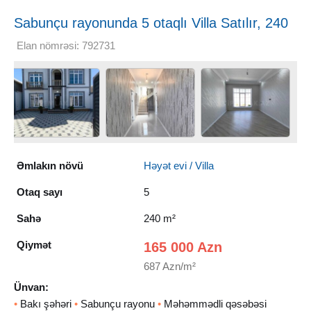
Sabunçu rayonunda 5 otaqlı Villa Satılır, 240
m²
Elan nömrəsi: 792731
Əmlakın növü
Həyət evi / Villa
Otaq sayı
5
Sahə
240 m²
Qiymət
165 000 Azn
687 Azn/m²
Ünvan:
•
Bakı şəhəri
•
Sabunçu rayonu
•
Məhəmmədli qəsəbəsi