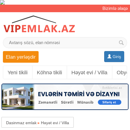
Bizimlə əlaqə
Elan yerləşdir
Giriş
Yeni tikili
Köhnə tikili
Həyət evi / Villa
Obyek
Dasinmaz emlak
▸
Həyət evi / Villa