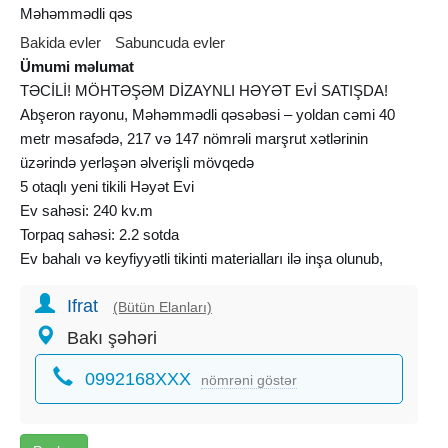
Məhəmmədli qəs
Bakida evler
Sabuncuda evler
Ümumi məlumat
TƏCİLİ! MÖHTƏŞƏM DİZAYNLI HƏYƏT Evİ SATIŞDA!
Abşeron rayonu, Məhəmmədli qəsəbəsi – yoldan cəmi 40
metr məsafədə, 217 və 147 nömrəli marşrut xətlərinin
üzərində yerləşən əlverişli mövqedə
5 otaqlı yeni tikili Həyət Evi
Ev sahəsi: 240 kv.m
Torpaq sahəsi: 2.2 sotda
Ev bahalı və keyfiyyətli tikinti materialları ilə inşa olunub,
zövqlə dizayn edilib və tam ideal vəziyyətdədir – şəkillərdə
Ifrat
gördüyünüz kimidir!
(Bütün Elanları)
Tikinti və texniki üstünlüklər:
Bakı şəhəri
Qoşa daşla tikilib
0992168XXX
Mərtəbələr arası monolit beton
nömrəni göstər
1-ci mərtəbə isti pol sistemi
Keyfiyyətli laminat döşəmə