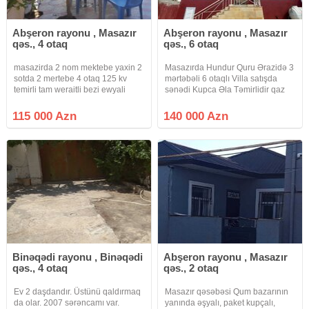
Abşeron rayonu , Masazır
Abşeron rayonu , Masazır
qəs., 4 otaq
qəs., 6 otaq
masazirda 2 nom mektebe yaxin 2
Masazırda Hundur Quru Ərazidə 3
sotda 2 mertebe 4 otaq 125 kv
mərtəbəli 6 otaqlı Villa satışda
temirli tam weraitli bezi ewyali
sənədi Kupca Əla Təmirlidir qaz
heyetli ev satilir torpaq yawayiw
su işıq daymidir
kupca
115 000 Azn
140 000 Azn
Binəqədi rayonu , Binəqədi
Abşeron rayonu , Masazır
qəs., 4 otaq
qəs., 2 otaq
Ev 2 daşdandır. Üstünü qaldırmaq
Masazır qəsəbəsi Qum bazarının
da olar. 2007 sərəncamı var.
yanında əşyalı, paket kupçalı,