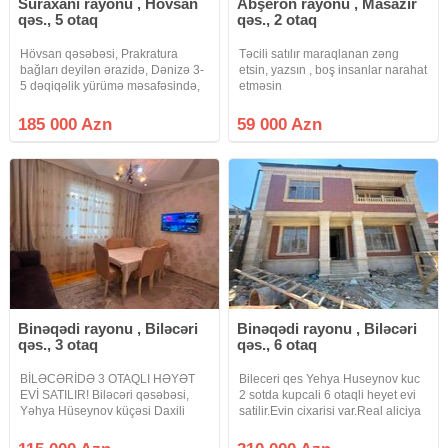
Suraxanı rayonu , Hövsan
Abşeron rayonu , Masazır
qəs., 5 otaq
qəs., 2 otaq
Hövsan qəsəbəsi, Prakratura
Təcili satılır maraqlanan zəng
bağları deyilən ərazidə, Dənizə 3-
etsin, yazsın , boş insanlar narahat
5 dəqiqəlik yürümə məsafəsində,
etməsin
2-mərtəbəli, 5-otaqlı həyət evi,
(bağ evi) satıram. Ev, imumi 6.2-
185 000 Azn
59 000 Azn
sot torpaqda tikilib. Sənədi-Paket,
Kupça (Çıxarış) var.
Binəqədi rayonu , Biləcəri
Binəqədi rayonu , Biləcəri
qəs., 3 otaq
qəs., 6 otaq
BİLƏCƏRİDƏ 3 OTAQLI HƏYƏT
Bileceri qes Yehya Huseynov kuc
EVİ SATILIR! Biləcəri qəsəbəsi,
2 sotda kupcali 6 otaqli heyet evi
Yəhya Hüseynov küçəsi Daxili
satilir.Evin cixarisi var.Real aliciya
Qoşunların yaxınlığı Biləcəri
endirim olunacaq. Qiymet 310 000
İstirahət Mərkəzinin yaxınlığı
Azn