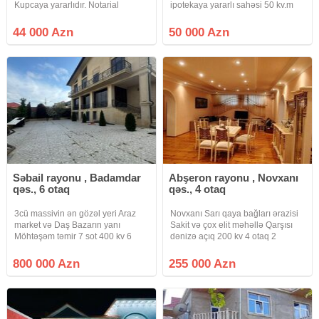
Kupcaya yararlıdır. Notarial
ipotekaya yararlı sahəsi 50 kv.m
qaydada qeydiyyata düşmək olar.
olan 2 otaqlı həyət evi təcili
Maşın rahatlıqla həyətə daxil olur
satılır.Qaz, su, işıq var.Yaxınlığında
44 000 Azn
50 000 Azn
2012 də tikilib. Qaz işiq su internet
bütün iaşə obyektləri var.Qiyməti
telefon daimidir.
50000 manat.Bu
Səbail rayonu , Badamdar
Abşeron rayonu , Novxanı
qəs., 6 otaq
qəs., 4 otaq
3cü massivin ən gözəl yeri Araz
Novxanı Sarı qaya bağları ərazisi
market və Daş Bazarın yanı
Sakit və çox elit məhəllə Qarşısı
Möhtəşəm təmir 7 sot 400 kv 6
dənizə açıq 200 kv 4 otaq 2
otaq 3 mərtəbə 4 sanuzel Yay
sanuzel 1 mühafizə otağı Qaz,
mətbəxi var Çıxarış QIYMET
işıq, su Kupca (Çıxarış) Şirkət
800 000 Azn
255 000 Azn
800000
xidmət haqqı Alıcılar tərəfindən 1%
Ətraflı məlumat