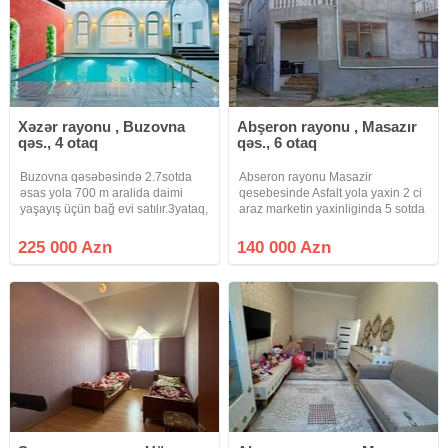
Xəzər rayonu , Buzovna
Abşeron rayonu , Masazır
qəs., 4 otaq
qəs., 6 otaq
Buzovna qəsəbəsində 2.7sotda
Abseron rayonu Masazir
əsas yola 700 m aralida daimi
qesebesinde Asfalt yola yaxin 2 ci
yaşayış üçün bağ evi satılır.3yataq,
araz marketin yaxinliginda 5 sotda
1zal+metbex studiadir.2sanuzel,
insa olunmus 2 mertebeli 6 otaqli
həyətində filtirli hovuz, açıq
umumi sahesi 120 kv olan heyet
225 000 Azn
140 000 Azn
besetka, manqal zona, parking
evi satilir evin senedleri kupca
yeri var.Qaz, su, işıq
olmaqla beraber qazi suyu