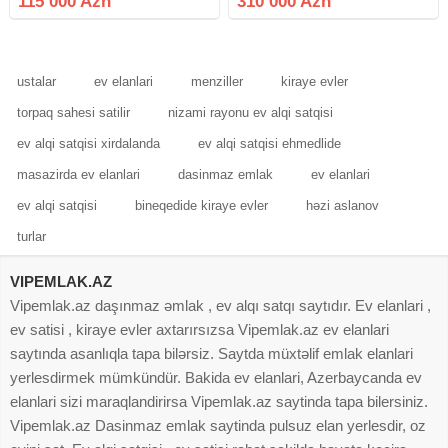
115 000 Azn
310 000 Azn
Torpaq sahəsi: 1 sot Ev: 75 m²
Otaq sayı: 3 otaq Rahat və
ustalar
ev elanlari
menziller
kiraye evler
torpaq sahesi satilir
nizami rayonu ev alqi satqisi
ev alqi satqisi xirdalanda
ev alqi satqisi ehmedlide
masazirda ev elanlari
dasinmaz emlak
ev elanlari
ev alqi satqisi
bineqedide kiraye evler
həzi aslanov
turlar
VIPEMLAK.AZ
Vipemlak.az daşınmaz əmlak , ev alqı satqı saytıdır. Ev elanlari ,
ev satisi , kiraye evler axtarırsızsa Vipemlak.az ev elanlari
saytında asanlıqla tapa bilərsiz. Saytda müxtəlif emlak elanlari
yerlesdirmek mümkündür. Bakida ev elanlari, Azerbaycanda ev
elanlari sizi maraqlandirirsa Vipemlak.az saytinda tapa bilersiniz.
Vipemlak.az Dasinmaz emlak saytinda pulsuz elan yerlesdir, oz