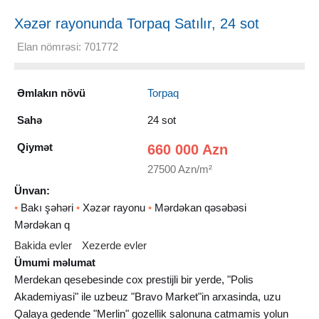
Xəzər rayonunda Torpaq Satılır, 24 sot
Elan nömrəsi: 701772
Əmlakın növü
Torpaq
Sahə
24 sot
Qiymət
660 000 Azn
27500 Azn/m²
Ünvan:
•
Bakı şəhəri
•
Xəzər rayonu
•
Mərdəkan qəsəbəsi
Mərdəkan q
Bakida evler
Xezerde evler
Ümumi məlumat
Merdekan qesebesinde cox prestijli bir yerde, "Polis
Akademiyasi" ile uzbeuz "Bravo Market"in arxasinda, uzu
Qalaya gedende "Merlin" gozellik salonuna catmamis yolun