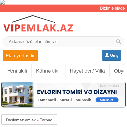
Bizimlə əlaqə
Elan yerləşdir
Giriş
Yeni tikili
Köhnə tikili
Həyət evi / Villa
Obyek
Dasinmaz emlak
▸
Torpaq