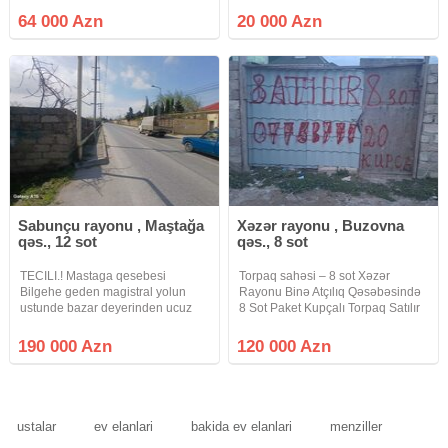
Novxanının sonu – Saray
20.000 manat Elaqe whatsapp
64 000 Azn
20 000 Azn
qəsəbəsinin girişi, Link Oil
yanacaqdoldurma məntəqəsinin
yaxınlığında yerləşən 10–12 sot
Sabunçu rayonu , Maştağa
Xəzər rayonu , Buzovna
qəs., 12 sot
qəs., 8 sot
TECILI.! Mastaga qesebesi
Torpaq sahəsi – 8 sot Xəzər
Bilgehe geden magistral yolun
Rayonu Binə Atçılıq Qəsəbəsində
ustunde bazar deyerinden ucuz
8 Sot Paket Kupçalı Torpaq Satılır
YOL KENARI (POD OBYEKT) 12
Sotu- -15.000AZN - Həyətyanı
sot torpaq sahesi satilir torpaq
sahə daş hasarla tam çevrilib. -
190 000 Azn
120 000 Azn
yolun sag qolunda yerlesir olculeri
Düz relyefli, bir neçə tərəfi yaşayış
18x67m icerisinde tikiliside var
evləri ilə
ustalar
ev elanlari
bakida ev elanlari
menziller