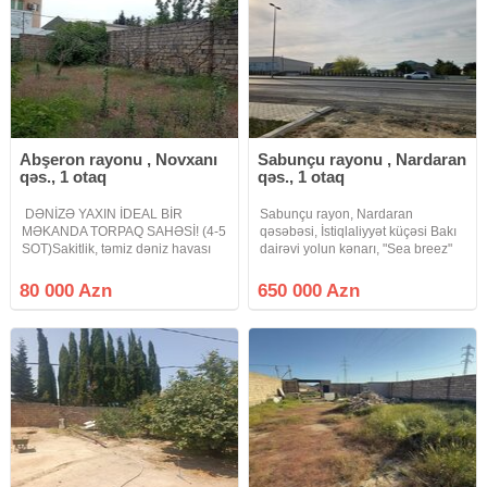
Abşeron rayonu , Novxanı
Sabunçu rayonu , Nardaran
qəs., 1 otaq
qəs., 1 otaq
​ DƏNİZƏ YAXIN İDEAL BİR
Sabunçu rayon, Nardaran
MƏKANDA TORPAQ SAHƏSİ! (4-5
qəsəbəsi, İstiqlaliyyət küçəsi Bakı
SOT) ​Sakitlik, təmiz dəniz havası
dairəvi yolun kənarı, "Sea breez"
və rahatlıq axtaranlar üçün
kompleksinə gedən yol Obyekt
mükəmməl fürsət! Həm şəxsi bağ
tikintisinə yararlı 10 sot torpaq
80 000 Azn
650 000 Azn
evinizi tikmək, həm də gələcəyə
sahəsi satılır Sənəd KUPÇA Kod:
dəyərli yatırım etmək üçün ideal
Sae 1002 Qeyd: