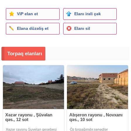
ViP elan et
Elanı irəli çək
Elana düzəliş et
Elanı sil
Torpaq elanları
Xəzər rayonu , Şüvəlan
Abşeron rayonu , Novxanı
qəs., 12 sot
qəs., 10 sot
Xəzər rayonu Suvelan qesebesi
Öz torpağımdır.sənədlər