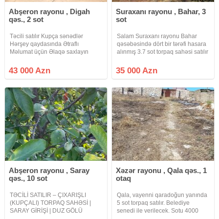
Abşeron rayonu , Digah
Suraxanı rayonu , Bahar, 3
qəs., 2 sot
sot
Təcili satılır Kupça sənədlər
Salam Suraxanı rayonu Bahar
Hərşey qaydasında Ətraflı
qəsəbəsində dört bir tərəfi hasara
Məlumat üçün Əlaqə saxlayın
alınmış 3.7 sot torpaq sahəsi satılır
torpaq sahəsinin eni 17 metir
uzunu 22 metirdir 191 nömrəli
43 000 Azn
35 000 Azn
maşurut xəttinə piyada 150 metir
məsafədə yerləşir
Abşeron rayonu , Saray
Xəzər rayonu , Qala qəs., 1
qəs., 10 sot
otaq
TƏCİLİ SATILIR – ÇIXARIŞLI
Qala, vayenni qaradoğun yanında
(KUPÇALI) TORPAQ SAHƏSİ |
5 sot torpaq satılır. Belediye
SARAY GİRİŞİ | DUZ GÖLÜ
senedi ile verilecek. Sotu 4000
PANORAMASI Abşeron rayonu,
manat Razılaşmaq olar qiymetde