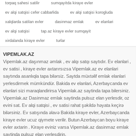
torpaq sahesi satilir
sumqayitda kiraye evler
ev alqi satqisi cefer cabbarlida
ev alqi satqisi korogluda
xalqlarda satilan evler
dasinmaz emlak
ev elanlari
ev alqi satqisi
tap.az kiraye evler sumqayit
xirdalanda kiraye evler
turlar
VIPEMLAK.AZ
Vipemlak.az daşınmaz əmlak , ev alqı satqı saytıdır. Ev elanlari ,
ev satisi , kiraye evler axtarırsızsa Vipemlak.az ev elanlari
saytında asanlıqla tapa bilərsiz. Saytda müxtəlif emlak elanlari
yerlesdirmek mümkündür. Bakida ev elanlari, Azerbaycanda ev
elanlari sizi maraqlandirirsa Vipemlak.az saytinda tapa bilersiniz.
Vipemlak.az Dasinmaz emlak saytinda pulsuz elan yerlesdir, oz
evini sat. Ev alqi satqisi , ev satisi rahat şəkildə həyata keçirə
bilərsiniz. Ev satışında əlavə Bakida kiraye evler, Azerbaycanda
kiraye evler ucuz qiymete verilir. Butun Azerbaycan boyu kiraye
evler axtarin . Kiraye eviniz varsa Vipemlak.az dasinmaz emlak
saytinda pulsuz elan yerlesdirin.