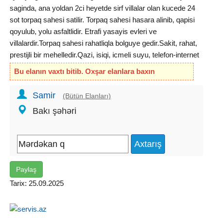
saginda, ana yoldan 2ci heyetde sirf villalar olan kucede 24
sot torpaq sahesi satilir. Torpaq sahesi hasara alinib, qapisi
qoyulub, yolu asfaltlidir. Etrafi yasayis evleri ve
villalardir.Torpaq sahesi rahatliqla bolguye gedir.Sakit, rahat,
prestijli bir mehelledir.Qazi, isiqi, icmeli suyu, telefon-internet
xetti daimidir.Senedleri tam qaydasindadir [kupca].
Bu elanın vaxtı bitib. Oxşar elanlara baxın
Samir
(Bütün Elanları)
Bakı şəhəri
Paylaş
Tarix: 25.09.2025