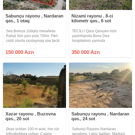
Sabunçu rayonu , Nardaran
Nizami rayonu , 8-ci
qəs., 1 otaq
kilometr qəs., 6 sot
Sea Breezə 10dqliy məsafədə.
TECILI.! Qara Qarayev m/st
Rahat 3ün yanı yola 700m. Fikri
yaxinliqinda Bona Dea
ciddi olanla razılaşmaq olar təcili
hospitalinin yaninda
satılır
DEYERINDEN UCUZ 6 sot torpaq
sahesi satilir torpaq tam olaraq
150 000 Azn
350 000 Azn
HASARA alinib DARVAZASI var
qaz su isiq xettleri hamisi cekilib
senedler
Xəzər rayonu , Buzovna
Sabunçu rayonu , Nardaran
qəs., 20 sot
qəs., 24 sot
Əsas yoldan 100 m aralı. hər cür
Sabunçi Rayonu Nardaran
infrosturktura uyğun. Çıxarış,
qesebesi, Ləhiç bağları, Mərkəzi