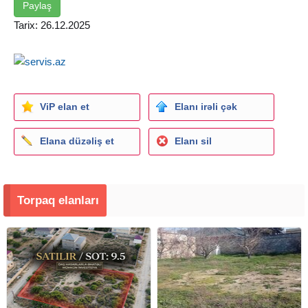
Paylaş
Tarix: 26.12.2025
ViP elan et
Elanı irəli çək
Elana düzəliş et
Elanı sil
Torpaq elanları