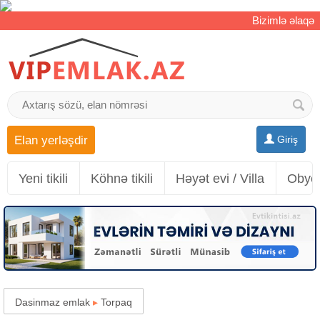
Bizimlə əlaqə
Elan yerləşdir
Giriş
Yeni tikili
Köhnə tikili
Həyət evi / Villa
Obyek
Dasinmaz emlak
▸
Torpaq