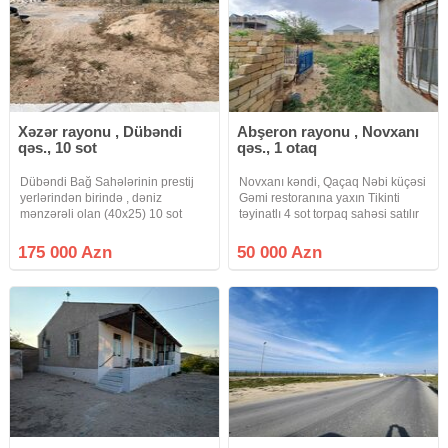
Xəzər rayonu , Dübəndi
Abşeron rayonu , Novxanı
qəs., 10 sot
qəs., 1 otaq
Dübəndi Bağ Sahələrinin prestij
Novxanı kəndi, Qaçaq Nəbi küçəsi
yerlərindən birində , dəniz
Gəmi restoranına yaxın Tikinti
mənzərəli olan (40x25) 10 sot
təyinatlı 4 sot torpaq sahəsi satılır
torpaq sahəsi satılır. Sahədə 400
Torpaq sahəsi 20x20 metr
kv.m 2 mərtəbəli ev üçün (hər
ölçüdədir Sənəd KUPÇA Kod:
175 000 Azn
50 000 Azn
mərtəbəsi 200 kv.m) özülü və 1-ci
E0833 Qeyd: Müştəri tərəfdən ofis
mərtəbənin yeri monolit üsulu
zəhmət haqqı 1% təşkil