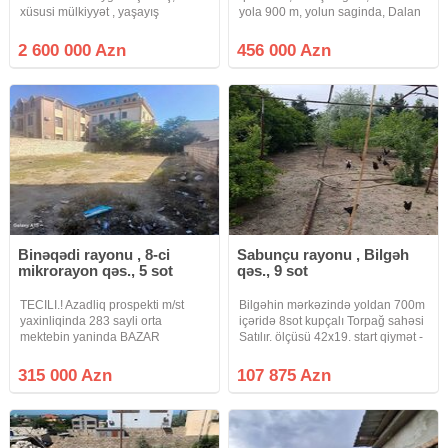
xüsusi mülkiyyət , yaşayış
yola 900 m, yolun saginda, Dalan
məntəqələri torpaqları. Xəzər
14, 24 SOT Torpaq sahesi satilir.
rayonu Badam bağları Musa
Torpaq sahesi 4 terefden hasara
2 600 000 Azn
456 000 Azn
Nağıyev küç.
alinib, Torpaq hissələrə bölünə
bilər! Qaz, su, isiğı vardır.
Binəqədi rayonu , 8-ci
Sabunçu rayonu , Bilgəh
mikrorayon qəs., 5 sot
qəs., 9 sot
TECILI.! Azadliq prospekti m/st
Bilgəhin mərkəzində yoldan 700m
yaxinliqinda 283 sayli orta
içəridə 8sot kupçalı Torpağ sahəsi
mektebin yaninda BAZAR
Satılır. ölçüsü 42x19. start qiymət -
DEYERINDEN ASAQI 5.2 sot
107875manat( 1 sotu 12500azn).
torpaq sahesi satilir torpaqin
Bu qiymətə Bilgəhdə torpağ
315 000 Azn
107 875 Azn
olculeri tikinti ucun cox idealdir
sahəsi qalmayıb.
19x27m etrafda bir cox VILLALAR
var qaz su