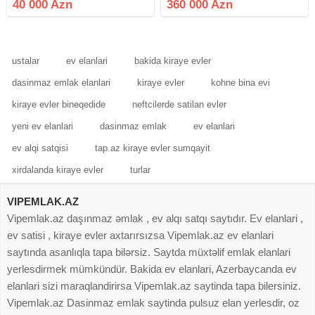
40 000 Azn
360 000 Azn
uyğun seçimdir. Ərazidə yarı tikili
seherin istenilen yerinde Size
ev mövcuddur və
menzillerin , ofislerin,
ustalar
ev elanlari
bakida kiraye evler
dasinmaz emlak elanlari
kiraye evler
kohne bina evi
kiraye evler bineqedide
neftcilerde satilan evler
yeni ev elanlari
dasinmaz emlak
ev elanlari
ev alqi satqisi
tap.az kiraye evler sumqayit
xirdalanda kiraye evler
turlar
VIPEMLAK.AZ
Vipemlak.az daşınmaz əmlak , ev alqı satqı saytıdır. Ev elanlari ,
ev satisi , kiraye evler axtarırsızsa Vipemlak.az ev elanlari
saytında asanlıqla tapa bilərsiz. Saytda müxtəlif emlak elanlari
yerlesdirmek mümkündür. Bakida ev elanlari, Azerbaycanda ev
elanlari sizi maraqlandirirsa Vipemlak.az saytinda tapa bilersiniz.
Vipemlak.az Dasinmaz emlak saytinda pulsuz elan yerlesdir, oz