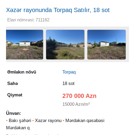
Xəzər rayonunda Torpaq Satılır, 18 sot
Elan nömrəsi: 711182
Əmlakın növü
Torpaq
Sahə
18 sot
Qiymət
270 000 Azn
15000 Azn/m²
Ünvan:
•
Bakı şəhəri
•
Xəzər rayonu
•
Mərdəkan qəsəbəsi
Mərdəkan q