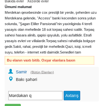
Bakida evler
Xezerde evler
Ümumi məlumat
Merdekan qesebesinde cox prestijli bir yerde, şeherden uzu
Merdekana gelende, "Access" banki kecenden sonra yolun
solunda, "Şagan Eliller Pansionati"nin yaxinliginda 4 terefi
yasayis olan mehellede 18 sot torpaq sahesi satilir. Torpaq
sahesi hasara alinib, qapisi qoyulub, yolu asfaltlidir. Etrafi
yasayis evleri ve villalardir.Torpaq sahesi rahatliqla bolguye
gedir.Sakit, rahat, prestijli bir mehelledir.Qazi, isiqi, icmeli
suyu, telefon - internet xetti daimidir.Senedleri tam
qaydasindadir [kupca 12 sot]
Bu elanın vaxtı bitib. Oxşar elanlara baxın
Samir
(Bütün Elanları)
Bakı şəhəri