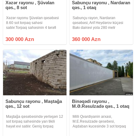
Xəzər rayonu , Şüvəlan
Sabunçu rayonu , Nardaran
qəs., 8 sot
qəs., 1 otaq
Xəzər rayonu Şüvəlan qəsəbəsi
Sabunçu rayon, Nardaran
8.60 sot torpaq sahəsi
qəsəbəsi, Arif Heydərov küçəsi
satılır.Torpaq sahəsinin 4 tərəfi
Bakı dairəvi yola 280 metr
yaşayış evi villalardi, 4 tərəfi
yaxınlıqda, "Sea breez"
hasarlanıbdir.Icinde tikilisi
kompleksinə yaxın Tikinti təyinatlı
300 000 Azn
360 000 Azn
var.Qazi, işığı, suyu daimidir.Etrafli
12 sot torpaq sahəsi satılır Sənəd
məlumat almaq üçün bizimlə
KUPÇA Kod: Sea1003 Qiymət 1
Sabunçu rayonu , Maştağa
Binəqədi rayonu ,
qəs., 12 sot
M.Ə.Rəsulzadə qəs., 1 otaq
Maştağa qəsəbəsində yerləşən 12
Milli Qvardiyanin arxasi,
sot torpaq sahəsində yarı tikili
M.E.Resulzade qesebesi,
həyət evi satılır. Geniş torpaq
Aqdaban kucesinde 3 sot torpaq
sahəsi və əlverişli yerləşməsi ilə
sahesi satilir. Tikinti tikmek ucun
fərdi yaşayış evi tikmək üçün
layihesi ve Cixarisi var. Sirketimiz