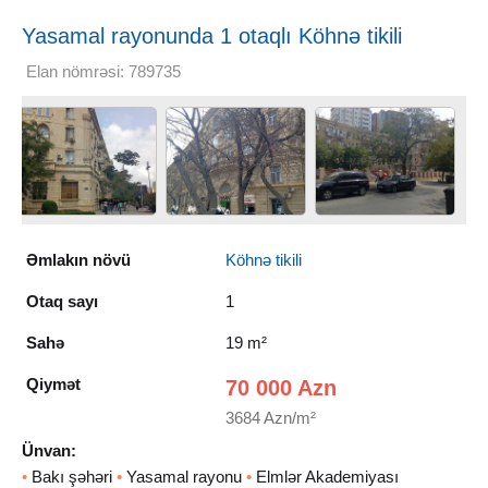
Yasamal rayonunda 1 otaqlı Köhnə tikili
Satılır, 19 m²
Elan nömrəsi: 789735
Əmlakın növü
Köhnə tikili
Otaq sayı
1
Sahə
19 m²
Qiymət
70 000 Azn
3684 Azn/m²
Ünvan:
•
Bakı şəhəri
•
Yasamal rayonu
•
Elmlər Akademiyası