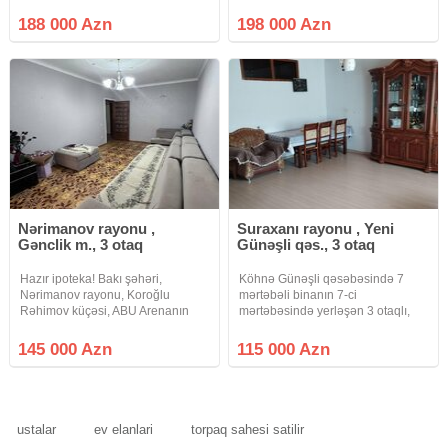
verilmiş eksperimental layihədə 1
yerləşən eksperimental layihəli
bloklu 12 mərtəbəli binanin 8-ci
daş binanın 9 mərtəbəsinin 7-ci
188 000 Azn
198 000 Azn
mərtəbəsində yenicə təmir
mərtəbəsində Mənzil əlverişli
olunmuş qanuni 2 otaq
ərazidə yerləşir. Yaxınlığında
məktəb,
Nərimanov rayonu ,
Suraxanı rayonu , Yeni
Gənclik m., 3 otaq
Günəşli qəs., 3 otaq
Hazır ipoteka! Bakı şəhəri,
Köhnə Günəşli qəsəbəsində 7
Nərimanov rayonu, Koroğlu
mərtəbəli binanın 7-ci
Rəhimov küçəsi, ABU Arenanın
mərtəbəsində yerləşən 3 otaqlı,
qarşısında yerləşən 9 mərtəbəli
108 m² sahəsi olan mənzil satılır.
Leninqrad layihəli binanın 4-cü
Mənzil təmirlidir və çıxarışı
145 000 Azn
115 000 Azn
mərtəbəsində sahəsi 90 kv.m olan
(kupçası) var. Təmir 2013-cü ildə
qanuni 3 otaqlı mənzil satılır.
aparılıb və mənzil bu günə qədər
ustalar
ev elanlari
torpaq sahesi satilir