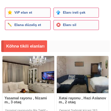
ViP elan et
Elanı irəli çək
Elana düzəliş et
Elanı sil
Köhnə tikili elanları
Yasamal rayonu , Nizami
Xətai rayonu , Həzi Aslanov
m., 3 otaq
m., 2 otaq
Yasamal rayonunda Əla Təklif –
General Şıxlinski küçəsi 263