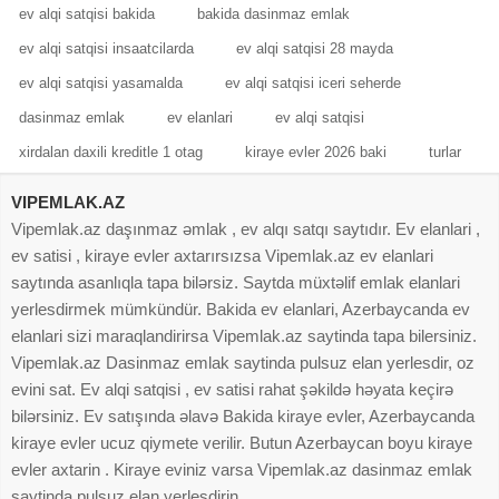
ev alqi satqisi bakida
bakida dasinmaz emlak
ev alqi satqisi insaatcilarda
ev alqi satqisi 28 mayda
ev alqi satqisi yasamalda
ev alqi satqisi iceri seherde
dasinmaz emlak
ev elanlari
ev alqi satqisi
xirdalan daxili kreditle 1 otag
kiraye evler 2026 baki
turlar
VIPEMLAK.AZ
Vipemlak.az daşınmaz əmlak , ev alqı satqı saytıdır. Ev elanlari ,
ev satisi , kiraye evler axtarırsızsa Vipemlak.az ev elanlari
saytında asanlıqla tapa bilərsiz. Saytda müxtəlif emlak elanlari
yerlesdirmek mümkündür. Bakida ev elanlari, Azerbaycanda ev
elanlari sizi maraqlandirirsa Vipemlak.az saytinda tapa bilersiniz.
Vipemlak.az Dasinmaz emlak saytinda pulsuz elan yerlesdir, oz
evini sat. Ev alqi satqisi , ev satisi rahat şəkildə həyata keçirə
bilərsiniz. Ev satışında əlavə Bakida kiraye evler, Azerbaycanda
kiraye evler ucuz qiymete verilir. Butun Azerbaycan boyu kiraye
evler axtarin . Kiraye eviniz varsa Vipemlak.az dasinmaz emlak
saytinda pulsuz elan yerlesdirin.