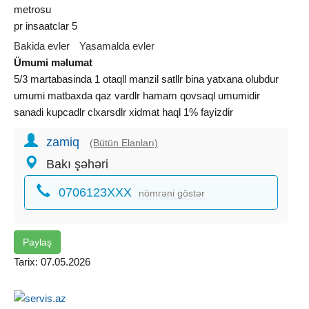
metrosu
pr insaatclar 5
Bakida evler
Yasamalda evler
Ümumi məlumat
5/3 martabasinda 1 otaqll manzil satllr bina yatxana olubdur
umumi matbaxda qaz vardlr hamam qovsaql umumidir
sanadi kupcadlr clxarsdlr xidmat haql 1% fayizdir
zamiq
(Bütün Elanları)
Bakı şəhəri
0706123XXX
nömrəni göstər
Paylaş
Tarix: 07.05.2026