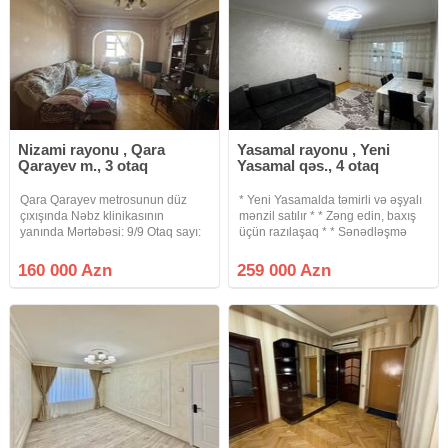
Nizami rayonu , Qara
Yasamal rayonu , Yeni
Qarayev m., 3 otaq
Yasamal qəs., 4 otaq
Qara Qarayev metrosunun düz
* Yeni Yasamalda təmirli və əşyalı
çıxışında Nəbz klinikasının
mənzil satılır * * Zəng edin, baxış
yanında Mərtəbəsi: 9/9 Otaq sayı:
üçün razılaşaq * * Sənədləşmə
2/3 düzəlmə Sahəsi: 65 Layihə:
prosesi tam qanuni və şəffaf
LENİNQRAD Mənzildə qaz, su,
şəkildə aparılır * * Binanın tipi :
160 000 Azn
259 000 Azn
işıq daimi, istilik sistemi mərkəzidir.
köhnə tikili * Otaq Sayı : 4 otaqlı *
İnternet var. Binanın
Mərtəbə