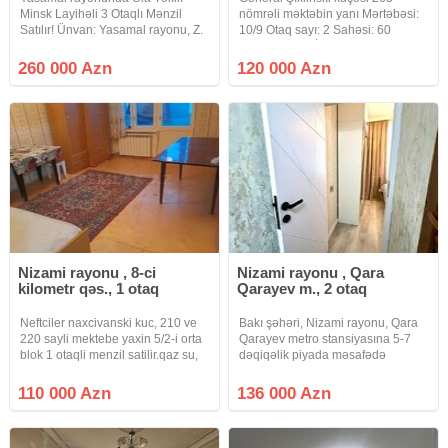
Minsk Layihəli 3 Otaqlı Mənzil
nömrəli məktəbin yanı Mərtəbəsi:
Satılır! Ünvan: Yasamal rayonu, Z.
10/9 Otaq sayı: 2 Sahəsi: 60
Əhmədbəyov küçəsi, 2 nömrəli
Layihəsi: LENİNQRAD Orta
Qadın Məsləhətxanasının binası
girişdə Mənzilin hər iki tərəfə
260 000 Azn
120 000 Azn
Şəhərin ən rahat və əlverişli
Eyvanı ( balkon) var Sənəd Çıxarış
ərazilərindən birində
( kupça). İpotekaya
Nizami rayonu , 8-ci
Nizami rayonu , Qara
kilometr qəs., 1 otaq
Qarayev m., 2 otaq
Neftciler naxcivanski kuc, 210 ve
Bakı şəhəri, Nizami rayonu, Qara
220 sayli mektebe yaxin 5/2-i orta
Qarayev metro stansiyasına 5-7
blok 1 otaqli menzil satilir.qaz su,
dəqiqəlik piyada məsafədə
isiq daimidir.istilik sistemi
yerləşən 5 mərtəbəli Xruşşovka
merkezidir.qeydiyyatda hec kes
layihəli binanın 4-cü mərtəbəsində
110 000 Azn
136 000 Azn
yoxdur.0fis 1%
1 otaqdan 2 otağa ideal şəkildə
düzəldilmiş mənzil satılır.