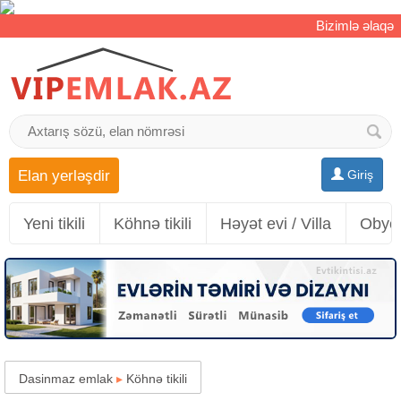
Bizimlə əlaqə
Elan yerləşdir
Giriş
Yeni tikili
Köhnə tikili
Həyət evi / Villa
Obyek
Dasinmaz emlak
▸
Köhnə tikili