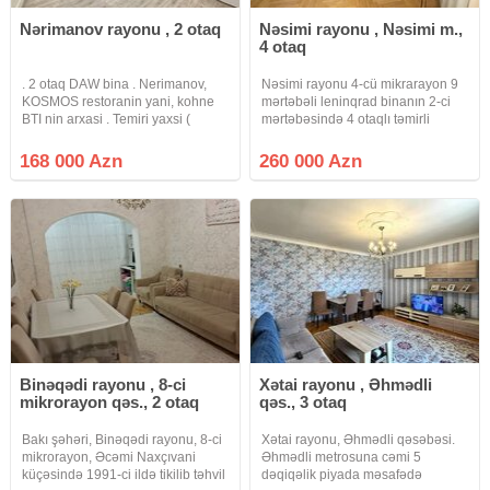
Nərimanov rayonu , 2 otaq
Nəsimi rayonu , Nəsimi m.,
4 otaq
. 2 otaq DAW bina . Nerimanov,
Nəsimi rayonu 4-cü mikrarayon 9
KOSMOS restoranin yani, kohne
mərtəbəli leninqrad binanın 2-ci
BTI nin arxasi . Temiri yaxsi (
mərtəbəsində 4 otaqlı təmirli
yawayiw olmayib ) . Istilik KOMBI .
mənzil satılırBinanın yerləşmə yeri
1/5 ci mertebesi . Qiymet 168000
əla yerdədir metrolara yaxın
168 000 Azn
260 000 Azn
azn
dayanacaglara yaxın.
Qiymət:260.000 Azn ipotekaya
Binəqədi rayonu , 8-ci
Xətai rayonu , Əhmədli
mikrorayon qəs., 2 otaq
qəs., 3 otaq
Bakı şəhəri, Binəqədi rayonu, 8-ci
Xətai rayonu, Əhmədli qəsəbəsi.
mikrorayon, Əcəmi Naxçıvani
Əhmədli metrosuna cəmi 5
küçəsində 1991-ci ildə tikilib təhvil
dəqiqəlik piyada məsafədə