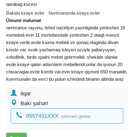
qarabag kucesi
Bakida kiraye evler
Nerimanovda kiraye evler
Ümumi məlumat
nerimanov rayonu, tehsil nazirliyin yaxinliginda yerleshen 16
mertebeli evin 11 mertebesinde yerleshen 2 otaqli menzil
kiraye
verilir.evde
kuxna mebeli
ve qonaq otaginda
divan
kreslo var. evde yashamaq isteyen ozuyle paltaryuyan,
xolodilnik, birde spalni mebel getirmelidi. shekilde olanlar
evde kiraye qalan adamlarin mebelleridi.onlar da iyunun 20
chixacaqlar.evde kombi var.evin kiraye qiymeti 650 manatdir.
kommunalin da xerci bu pulun ichindedi.binanin altinda araz
market yerleshir.
ilqar
Bakı şəhəri
0557431XXX
nömrəni göstər