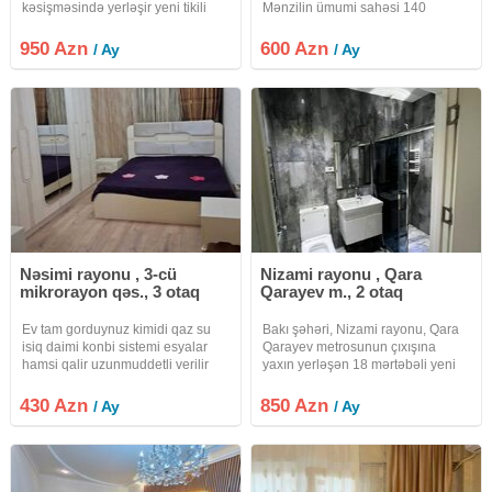
kəsişməsində yerləşir yeni tikili
Mənzilin ümumi sahəsi 140
binanın 3 cü mərtəbəsində 2 otaqlı
kv.mdır və 3 otaqdan ibarətdir.
yeni təmirli və yeni əşyalı verilir
Mənzil mərtəbəli binanın
950 Azn
600 Azn
/ Ay
/ Ay
geniş və rahat mənzildir ətrafda
mərtəbəsində yerləşir. Qiymət 600
isdənilən iaşə
Azn. Ətraflı məlumat üçün qeyd
Nəsimi rayonu , 3-cü
Nizami rayonu , Qara
mikrorayon qəs., 3 otaq
Qarayev m., 2 otaq
Ev tam gorduynuz kimidi qaz su
Bakı şəhəri, Nizami rayonu, Qara
isiq daimi konbi sistemi esyalar
Qarayev metrosunun çıxışına
hamsi qalir uzunmuddetli verilir
yaxın yerləşən 18 mərtəbəli yeni
internet var kandisaner
tikili binanın 15-ci mərtəbəsində 2
otaqlı mənzil kirayə verilir. Mənzil
430 Azn
850 Azn
/ Ay
/ Ay
yalnız nigah kağızı olan gənc
ailəyə və 2 xanım üçün