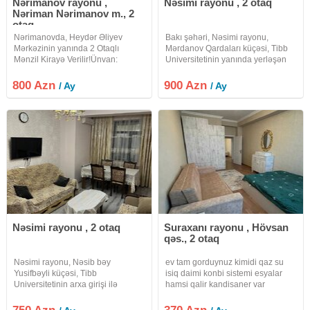
Nərimanov rayonu ,
Nəsimi rayonu , 2 otaq
Nəriman Nərimanov m., 2
otaq
Nərimanovda, Heydər Əliyev
Bakı şəhəri, Nəsimi rayonu,
Mərkəzinin yanında 2 Otaqlı
Mərdanov Qardaları küçəsi, Tibb
Mənzil Kirayə Verilir! ​Ünvan:
Universitetinin yanında yerləşən
Nərimanov rayonu, Nərimanov
18 mərtəbəli yeni tikili binanın 12-
metrosuna və Heydər Əliyev
ci mərtəbəsində 2 otaqlı mənzil
800 Azn
900 Azn
/ Ay
/ Ay
Mərkəzinə yaxın, "Günaydın"
kirayə verilir. İşıq, su, qaz daimidir.
restoranı ilə üzbəüz. ​Mərtəbə:
İstilik sistemi
Nəsimi rayonu , 2 otaq
Suraxanı rayonu , Hövsan
qəs., 2 otaq
Nəsimi rayonu, Nəsib bəy
ev tam gorduynuz kimidi qaz su
Yusifbəyli küçəsi, Tibb
isiq daimi konbi sistemi esyalar
Universitetinin arxa girişi ilə
hamsi qalir kandisaner var
üzbəüz olan 16 mərtəbəli yeni tikili
binanın 5-ci mərtəbəsində 2 otaqlı