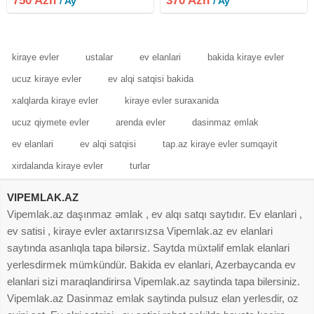
750 Azn
370 Azn
/ Ay
/ Ay
mənzil kirayə verilir. İstilik sistemi
kombidir, isti döşəmə var.
kiraye evler
ustalar
ev elanlari
bakida kiraye evler
ucuz kiraye evler
ev alqi satqisi bakida
xalqlarda kiraye evler
kiraye evler suraxanida
ucuz qiymete evler
arenda evler
dasinmaz emlak
ev elanlari
ev alqi satqisi
tap.az kiraye evler sumqayit
xirdalanda kiraye evler
turlar
VIPEMLAK.AZ
Vipemlak.az daşınmaz əmlak , ev alqı satqı saytıdır. Ev elanlari ,
ev satisi , kiraye evler axtarırsızsa Vipemlak.az ev elanlari
saytında asanlıqla tapa bilərsiz. Saytda müxtəlif emlak elanlari
yerlesdirmek mümkündür. Bakida ev elanlari, Azerbaycanda ev
elanlari sizi maraqlandirirsa Vipemlak.az saytinda tapa bilersiniz.
Vipemlak.az Dasinmaz emlak saytinda pulsuz elan yerlesdir, oz