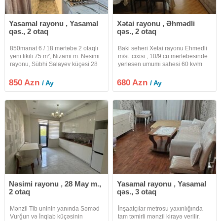
Yasamal rayonu , Yasamal
Xətai rayonu , Əhmədli
qəs., 2 otaq
qəs., 2 otaq
850manat 6 / 18 mərtəbə 2 otaqlı
Baki seheri Xetai rayonu Ehmedli
yeni tikili 75 m², Nizami m. Nəsimi
m/st .cixisi , 10/9 cu mertebesinde
rayonu, Sübhi Salayev küçəsi 28
yerlesen umumi sahesi 60 kv/m
May metrosuna 10–15 dəqiqə,
olan 2 otaqli menzil kiraye verilir.
Zabitlər bağına 5–8 dəqiqə piyada
Təmirli, Qaz, Su, İşıq, Telefon,
850 Azn
680 Azn
/ Ay
/ Ay
məsafədə (28 May metrosuna 10-
Kabel TV, Lift, Seyf Qapı, PVC
15 dəq, Zabitlər
pəncərə, Su çəni,
Nəsimi rayonu , 28 May m.,
Yasamal rayonu , Yasamal
2 otaq
qəs., 3 otaq
Mənzil Tib uninin yanında Səməd
İnşaatçılar metrosu yaxınlığında
Vurğun və İnqlab küçəsinin
tam təmirli mənzil kirayə verilir.