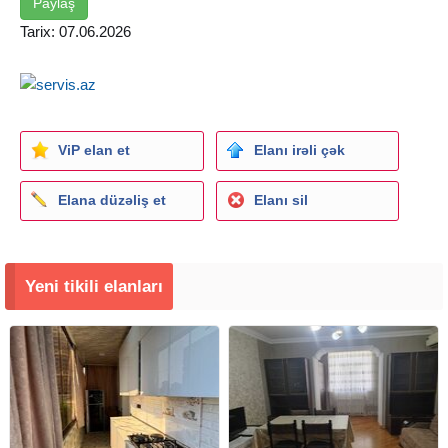
Paylaş
Tarix: 07.06.2026
ViP elan et
Elanı irəli çək
Elana düzəliş et
Elanı sil
Yeni tikili elanları