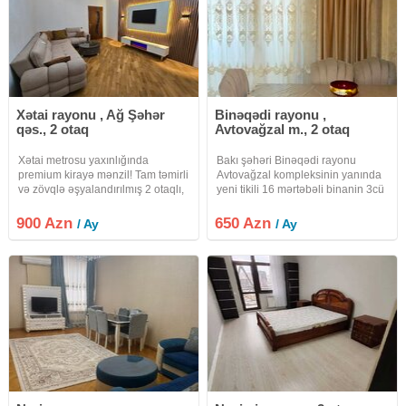
Xətai rayonu , Ağ Şəhər
Binəqədi rayonu ,
qəs., 2 otaq
Avtovağzal m., 2 otaq
Xətai metrosu yaxınlığında
Bakı şəhəri Binəqədi rayonu
premium kirayə mənzil! Tam təmirli
Avtovağzal kompleksinin yanında
və zövqlə əşyalandırılmış 2 otaqlı,
yeni tikili 16 mərtəbəli binanin 3cü
70 m² mənzil uzunmüddətli kirayə
mərtəbəsində əla təmirli ev kirayə
verilir. Xətai m/s yaxınlığı 16
verilir.İşıq, su, qaz
900 Azn
650 Azn
/ Ay
/ Ay
mərtəbəli binanın 4-cü mərtəbəsi
daimidir.Komendat pulu qiymətə
Tam əşyalı
daxildir. Ailə, tələbə xanımlara