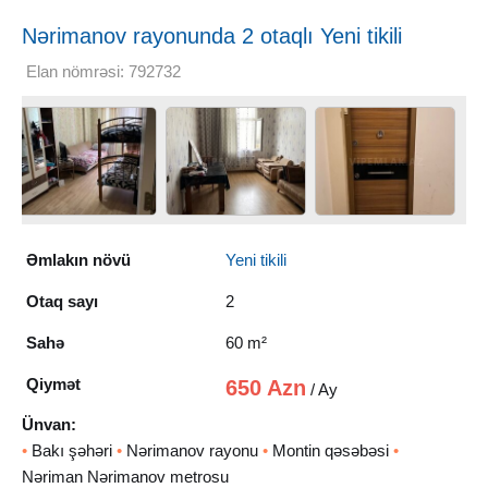
Nərimanov rayonunda 2 otaqlı Yeni tikili
Kirayə verilir, 60 m²
Elan nömrəsi: 792732
Əmlakın növü
Yeni tikili
Otaq sayı
2
Sahə
60 m²
Qiymət
650 Azn
/ Ay
Ünvan:
•
Bakı şəhəri
•
Nərimanov rayonu
•
Montin qəsəbəsi
•
Nəriman Nərimanov metrosu