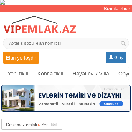
Bizimlə əlaqə
Elan yerləşdir
Giriş
Yeni tikili
Köhnə tikili
Həyət evi / Villa
Obyek
Dasinmaz emlak
▸
Yeni tikili