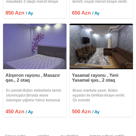
məsafədə 3 otaqlı mənzil kirayə
temirli, esyali menzil kiraye verilir.
verilir Nərimanov metrosuna cəmi
Neftcilerde Elsen suleymanov
5 dəqiqəlik piyada məsafə Səliqəli
kucesi 18/8 mertebesi Nazli sadliq
850 Azn
650 Azn
/ Ay
/ Ay
və müasir bina 2 yataq otağı +
sarayinin yani Podium mollun
geniş qonaq otağı Tam
yani. Menzil yeni
Abşeron rayonu , Masazır
Yasamal rayonu , Yeni
qəs., 2 otaq
Yasamal qəs., 2 otaq
Ev yenidir.Bütün mebellərlə təmin
Bravo marketə yaxın. Bütün
olunmuşdur.Binada əlavə
əşyaları ilə birlikdə kirayə verilir.
ödənişlər yığılmır.Yalnız komunal
Öz evimdir
xərclərinizdir(su, qaz, işıq,
internet)Məhlənin başından
450 Azn
500 Azn
/ Ay
/ Ay
şəhərə gedən maşurut
keçir(569)şəhərə çəxış çox
rahatdır.Sakit yerdir