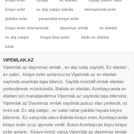
kiraye evler
ustalar
ev elanlari
torpaq sahesi satilir
kiraye evler
ev alqi satqisi bakida
nerimanovda evler
ipoteka evler
yasamalda kiraye evler
kiraye evler nerimanovda
dasinmaz emlak
ev elanlari
ev alqi satqisi
kiraye bina evleri
lalafo ev elanlari
turlar
VIPEMLAK.AZ
Vipemlak.az daşınmaz əmlak , ev alqı satqı saytıdır. Ev elanlari ,
ev satisi , kiraye evler axtarırsızsa Vipemlak.az ev elanlari
saytında asanlıqla tapa bilərsiz. Saytda müxtəlif emlak elanlari
yerlesdirmek mümkündür. Bakida ev elanlari, Azerbaycanda ev
elanlari sizi maraqlandirirsa Vipemlak.az saytinda tapa bilersiniz.
Vipemlak.az Dasinmaz emlak saytinda pulsuz elan yerlesdir, oz
evini sat. Ev alqi satqisi , ev satisi rahat şəkildə həyata keçirə
bilərsiniz. Ev satışında əlavə Bakida kiraye evler, Azerbaycanda
kiraye evler ucuz qiymete verilir. Butun Azerbaycan boyu kiraye
evler axtarin . Kiraye eviniz varsa Vipemlak.az dasinmaz emlak