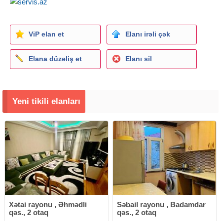
ViP elan et
Elanı irəli çək
Elana düzəliş et
Elanı sil
Yeni tikili elanları
Xətai rayonu , Əhmədli
Səbail rayonu , Badamdar
qəs., 2 otaq
qəs., 2 otaq