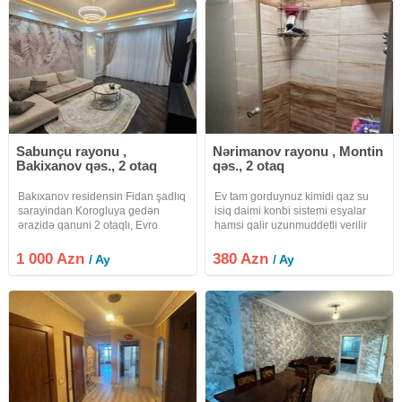
Sabunçu rayonu ,
Nərimanov rayonu , Montin
Bakixanov qəs., 2 otaq
qəs., 2 otaq
Bakıxanov residensin Fidan şadlıq
Ev tam gorduynuz kimidi qaz su
sarayindan Korogluya gedən
isiq daimi konbi sistemi esyalar
ərazidə qanuni 2 otaqlı, Evro
hamsi qalir uzunmuddetli verilir
temirli menzil Kirayye verilir. Butun
internet var
şeraiti var. Vasticelere 100 azn
1 000 Azn
380 Azn
/ Ay
/ Ay
vere bilerem. HAZİRDA MENZİL
BOSDUR, GUNUN İSTENİLEN