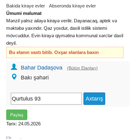
Bakida kiraye evler
Abseronda kiraye evler
Ümumi məlumat
Mənzil yalnız ailəyə
kirayə
verilir. Dayanacaq, aptek və
məktəbə yaxındır. Qaz yoxdur, daxili istilik sistemi
mövcuddur. Evin kirayə qiymətinə kommunal xərclər daxil
deyil.
Bu elanın vaxtı bitib. Oxşar elanlara baxın
Bahar Dadaşova
(Bütün Elanları)
Bakı şəhəri
Paylaş
Tarix: 24.05.2026