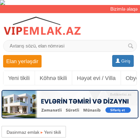
Bizimlə əlaqə
Elan yerləşdir
Giriş
Yeni tikili
Köhnə tikili
Həyət evi / Villa
Obyek
Dasinmaz emlak
▸
Yeni tikili