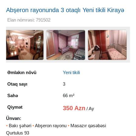
Abşeron rayonunda 3 otaqlı Yeni tikili Kirayə
verilir, 66 m²
Elan nömrəsi: 791502
Əmlakın növü
Yeni tikili
Otaq sayı
3
Sahə
66 m²
Qiymət
350 Azn
/ Ay
Ünvan:
•
Bakı şəhəri
•
Abşeron rayonu
•
Masazır qəsəbəsi
Qurtulus 93