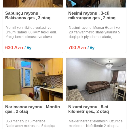
Sabunçu rayonu ,
Nəsimi rayonu , 3-cü
Bakixanov qəs., 3 otaq
mikrorayon qəs., 2 otaq
Mənzil yeni tikilidə yerləşir və
Nəsimi rayonu, Memar Əcəmi və
ümumi sahəsi 80 kv.m təşkil edir.
20 Yanvar metro stansiyalarına 5
Yaxşı təmirli olması evə əlavə
dəqiqəlik piyada məsafədə,
komfort və səliqəli görünüş
Moskva Univermağının yanında
qazandırır. Otaqlar geniş və
yerləşən 5 mərtəbəli binanın 1-ci
630 Azn
700 Azn
/ Ay
/ Ay
funksional şəkildə planlaşdırılıb,
mərtəbəsində 2 otaqlı mənzil
həm ailəvi yaşayış, həm də
kirayə verilir. Mənzil yeni təmirdən
Nərimanov rayonu , Montin
Nizami rayonu , 8-ci
qəs., 2 otaq
kilometr qəs., 2 otaq
850 manatv 2 / 5 mərtəbə
Makler narahat elemesin. Ozumde
Nərimanov metrosuna 5 dəqiqə
maklerem. Neftcilerde 2 otaq ela