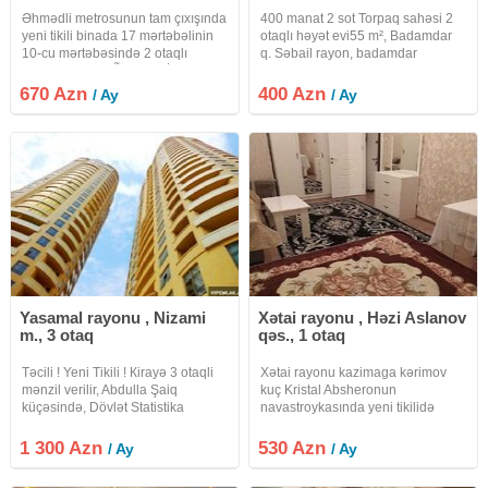
Əhmədli metrosunun tam çıxışında
400 manat 2 sot Torpaq sahəsi 2
yeni tikili binada 17 mərtəbəlinin
otaqlı həyət evi55 m², Badamdar
10-cu mərtəbəsində 2 otaqlı
q. Səbail rayon, badamdar
mənzil UZUNMŨDDƏTLİ kirayə
qəsəbəsində 2 otaqlı və yaxşı
verilir. Mənzilin ümumi sahəsi 57
təmirli həyət evi kirayə verilir. Ev
670 Azn
400 Azn
/ Ay
/ Ay
kv m. Qaz, su, işıq daimidir. İstilik
yalnız ailələrə və tələbə qızlara
sistemi kombi ilə
verilir. Kommunal ilə
Yasamal rayonu , Nizami
Xətai rayonu , Həzi Aslanov
m., 3 otaq
qəs., 1 otaq
Təcili ! Yeni Tikili ! Кirayə 3 otaqli
Xətai rayonu kazimaga kərimov
mənzil verilir, Abdulla Şaiq
kuç Kristal Absheronun
küçəsində, Dövlət Statistika
navastroykasında yeni tikilidə
Komitəsi , " Mərkəzi Park " və "
mənzil kirayə verilir.Mənzil Hər
Nizami " metrosu yaxınlığında.
seyle təchiz olunub , kombi , isti
1 300 Azn
530 Azn
/ Ay
/ Ay
Mərtəbə: 23/14. Ümumi sahəsi:
pol, bütün mətbəx mebeli və
175 kv.m
kondisioner vifi avadanlıqların en