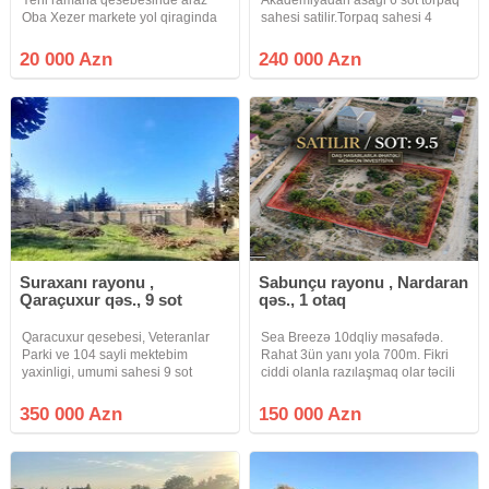
Oba Xezer markete yol qiraginda
sahesi satilir.Torpaq sahesi 4
aftobusa 200 metr Yolu asfhalt tap
terefden hasarlanib 4 tərəfi
senedli Xüsusi mulkiyet Senedi
yaşayış evi villalardi.Qapisi
20 000 Azn
240 000 Azn
yasayis menteqesi Torpaq sahesi
qoyulub.Icinde tikili var.Qazi ,
satilir
işığı.suyu daimidir.Senedleri tam
Suraxanı rayonu ,
Sabunçu rayonu , Nardaran
Qaraçuxur qəs., 9 sot
qəs., 1 otaq
Qaracuxur qesebesi, Veteranlar
Sea Breezə 10dqliy məsafədə.
Parki ve 104 sayli mektebim
Rahat 3ün yanı yola 700m. Fikri
yaxinligi, umumi sahesi 9 sot
ciddi olanla razılaşmaq olar təcili
(30*30) olan torpaq sahesi satilir.
satılır
Dash hasari, komunikasiyya
350 000 Azn
150 000 Azn
xetleri movcuddur, erazide agaclar
ekilib. Butun senedler