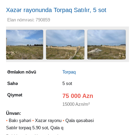
Xəzər rayonunda Torpaq Satılır, 5 sot
Elan nömrəsi: 790859
Əmlakın növü
Torpaq
Sahə
5 sot
Qiymət
75 000 Azn
15000 Azn/m²
Ünvan:
•
Bakı şəhəri
•
Xəzər rayonu
•
Qala qəsəbəsi
Satılır torpaq 5.90 sot, Qala q