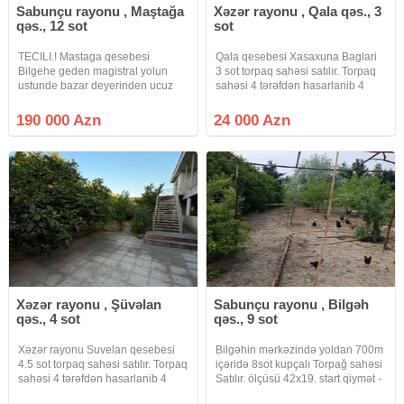
Sabunçu rayonu , Maştağa
Xəzər rayonu , Qala qəs., 3
qəs., 12 sot
sot
TECILI.! Mastaga qesebesi
Qala qesebesi Xasaxuna Baglari
Bilgehe geden magistral yolun
3 sot torpaq sahəsi satılır. Torpaq
ustunde bazar deyerinden ucuz
sahəsi 4 tərəfdən hasarlanib 4
YOL KENARI (POD OBYEKT) 12
tərəfi yaşayış evidir.Qazi, işığı
sot torpaq sahesi satilir torpaq
daimdir. Senedleri qaydasindadir
190 000 Azn
24 000 Azn
yolun sag qolunda yerlesir olculeri
KUPÇA
18x67m icerisinde tikiliside var
Xəzər rayonu , Şüvəlan
Sabunçu rayonu , Bilgəh
qəs., 4 sot
qəs., 9 sot
Xəzər rayonu Suvelan qesebesi
Bilgəhin mərkəzində yoldan 700m
4.5 sot torpaq sahəsi satılır. Torpaq
içəridə 8sot kupçalı Torpağ sahəsi
sahəsi 4 tərəfdən hasarlanib 4
Satılır. ölçüsü 42x19. start qiymət -
tərəfi yaşayış evi
107875manat( 1 sotu 12500azn).