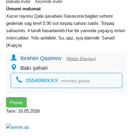
Bakida evler
Xezerde evler
Ümumi məlumat
Xəzər rayonu Qala qəsəbəsi Xasaxuna baglari sehere
gedende sag teref 5.90 sot torpaq sahəsi satılır. Torpaq
sahəsinin. 4 tərəfi hasarlanılıb.Hər bir yanında yaşayış evləri
mövcuddur. Yolu asfaltdır. Su, qaz, işıq daimidir. Sənəd
(Kupça)
Ibrahim Qasimov
(Bütün Elanları)
Bakı şəhəri
0554999XXX
nömrəni göstər
Paylaş
Tarix: 16.05.2026