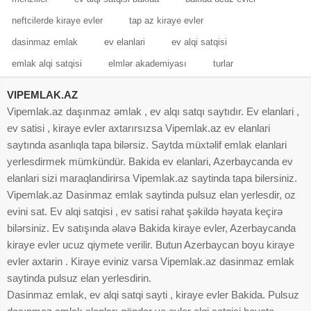
neftcilerde kiraye evler
tap az kiraye evler
dasinmaz emlak
ev elanlari
ev alqi satqisi
emlak alqi satqisi
elmlər akademiyası
turlar
VIPEMLAK.AZ
Vipemlak.az daşınmaz əmlak , ev alqı satqı saytıdır. Ev elanlari ,
ev satisi , kiraye evler axtarırsızsa Vipemlak.az ev elanlari
saytında asanlıqla tapa bilərsiz. Saytda müxtəlif emlak elanlari
yerlesdirmek mümkündür. Bakida ev elanlari, Azerbaycanda ev
elanlari sizi maraqlandirirsa Vipemlak.az saytinda tapa bilersiniz.
Vipemlak.az Dasinmaz emlak saytinda pulsuz elan yerlesdir, oz
evini sat. Ev alqi satqisi , ev satisi rahat şəkildə həyata keçirə
bilərsiniz. Ev satışında əlavə Bakida kiraye evler, Azerbaycanda
kiraye evler ucuz qiymete verilir. Butun Azerbaycan boyu kiraye
evler axtarin . Kiraye eviniz varsa Vipemlak.az dasinmaz emlak
saytinda pulsuz elan yerlesdirin.
Dasinmaz emlak, ev alqi satqi sayti , kiraye evler Bakida. Pulsuz