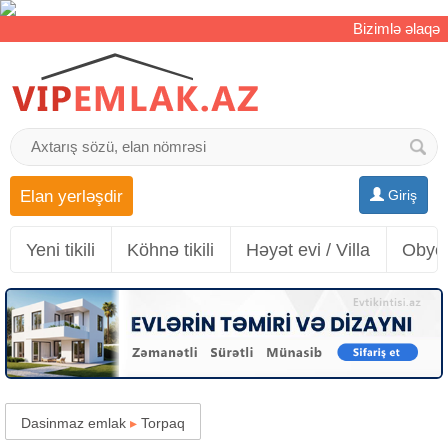
Bizimlə əlaqə
Elan yerləşdir
Giriş
Yeni tikili
Köhnə tikili
Həyət evi / Villa
Obyek
Dasinmaz emlak
▸
Torpaq