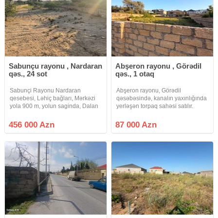
Sabunçu rayonu , Nardaran
Abşeron rayonu , Görədil
qəs., 24 sot
qəs., 1 otaq
Sabunçi Rayonu Nardaran
Abşeron rayonu, Görədil
qesebesi, Ləhiç bağları, Mərkəzi
qəsəbəsində, kanalın yaxınlığında
yola 900 m, yolun saginda, Dalan
yerləşən torpaq sahəsi satılır.
14, 24 SOT Torpaq sahesi satilir.
Çıxarış (kupça) var Xüsusi
Torpaq sahesi 4 terefden hasara
mülkiyyət Yaşayış təyinatlıdır (fərdi
456 000 Azn
87 000 Azn
alinib, Torpaq hissələrə bölünə
yaşayış evi tikintisi üçün) Torpaq
bilər! Qaz, su, isiğı vardır.
tam hasarlanıb Qaz,