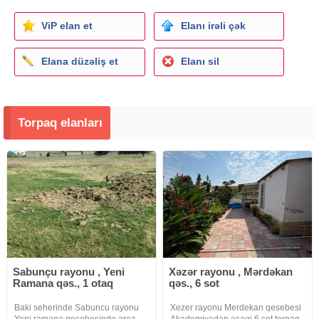
ViP elan et
Elanı irəli çək
Elana düzəliş et
Elanı sil
Torpaq elanları
Sabunçu rayonu , Yeni
Xəzər rayonu , Mərdəkan
Ramana qəs., 1 otaq
qəs., 6 sot
Baki seherinde Sabuncu rayonu
Xezer rayonu Merdekan qesebesi
Yeni ramana qesebesinde araz
Akademiyadan asagi 6 sot torpaq