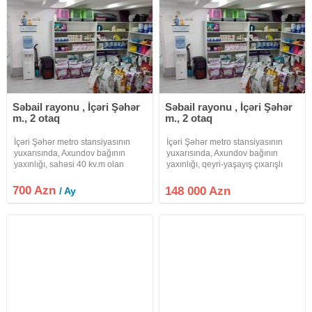
Səbail rayonu , İçəri Şəhər
Səbail rayonu , İçəri Şəhər
m., 2 otaq
m., 2 otaq
İçəri Şəhər metro stansiyasının
İçəri Şəhər metro stansiyasının
yuxarısında, Axundov bağının
yuxarısında, Axundov bağının
yaxınlığı, sahəsi 40 kv.m olan
yaxınlığı, qeyri-yaşayış çıxarışlı
obyekt icarəyə verilir.
sahəsi 40 kv.m olan obyekt satılır,
700 manata icarəyə vermək olar.
700 Azn
148 000 Azn
/ Ay