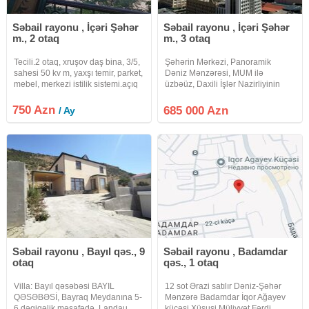
Səbail rayonu , İçəri Şəhər
Səbail rayonu , İçəri Şəhər
m., 2 otaq
m., 3 otaq
Tecili.2 otaq, xruşov daş bina, 3/5,
Şəhərin Mərkəzi, Panoramik
sahesi 50 kv m, yaxşı temir, parket,
Dəniz Mənzərəsi, MUM ilə
mebel, merkezi istilik sistemi.açıq
üzbəüz, Daxili İşlər Nazirliyinin
balkon denize baxır.Hamam
yanı, 145 kv, Premium Təmirli
kafelde, su daimi, metbex
Mənzil Şəhərin tam mərkəzində –
750 Azn
685 000 Azn
/ Ay
mebeli.Paltaryuyan.Menzil aileye
Mərkəzi Univermaq ilə üzbəüz,
ve telebe qizlara
Daxili İşlər Nazirliyinin yanı,
Səbail rayonu , Bayıl qəs., 9
Səbail rayonu , Badamdar
otaq
qəs., 1 otaq
Villa: Bayıl qəsəbəsi BAYIL
12 sot Ərazi satılır Dəniz-Şəhər
QƏSƏBƏSİ, Bayraq Meydanına 5-
Mənzərə Badamdar İqor Ağayev
6 dəqiqəlik məsafədə, Landau
küçəsi Xüsusi Müliyyət Fərdi