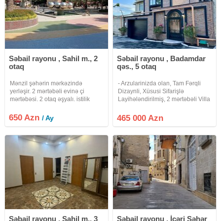
Səbail rayonu , Sahil m., 2
Səbail rayonu , Badamdar
otaq
qəs., 5 otaq
Mənzil şəhərin mərkəzində
- Arzularinizda olan, Tam Fərqli
yerləşir. 2 mərtəbəli evinə çi
Dizaynli, Xüsusi Sifarişlə
mərtəbəsi. 2 otaq əşyalı. istilik
Layihələndirilmiş, 2 mərtəbəli Villa
mərkəzidir. Uzunmüddətli
təklifi. Fürsətinizi dəyərləndirin. -
qalanlara kirayə verilir.
Xüsusi Sifarişlə Tikilmiş Villanin -
650 Azn
465 000 Azn
/ Ay
Fasadi, Həyəti, Hasarlarin və
Darvazanin
Səbail rayonu , Sahil m., 3
Səbail rayonu , İçəri Şəhər