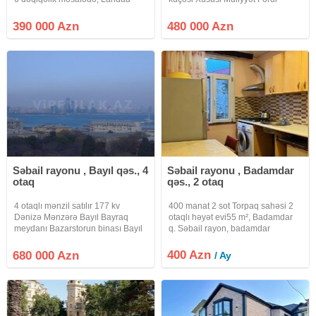
School və Yeni Oazis restoranı
Yaşayış 480 min manat
yaxınlığında 2 mərtəbəli VİLLA
390 000 Azn
480 000 Azn
satılır. Əsas Göstəricilər • Torpaq
sahəsi: 9 sot • Yaşayış sahəsi:
Səbail rayonu , Bayıl qəs., 4
Səbail rayonu , Badamdar
otaq
qəs., 2 otaq
4 otaqlı mənzil satılır 177 kv
400 manat 2 sot Torpaq sahəsi 2
Dənizə Mənzərə Bayıl Bayraq
otaqlı həyət evi55 m², Badamdar
meydanı Bazarstorun binası Bayıl
q. Səbail rayon, badamdar
Meydanı, 11-ci mərtəbə 680 min
qəsəbəsində 2 otaqlı və yaxşı
manat
təmirli həyət evi kirayə verilir. Ev
400 Azn
680 000 Azn
/ Ay
yalnız ailələrə və tələbə qızlara
verilir. Kommunal ilə