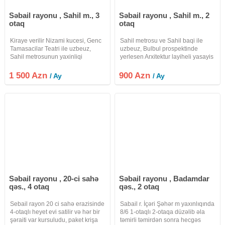
Səbail rayonu , Sahil m., 3
Səbail rayonu , Sahil m., 2
otaq
otaq
Kiraye verilir Nizami kucesi, Genc
Sahil metrosu ve Sahil baqi ile
Tamasacilar Teatri ile uzbeuz,
uzbeuz, Bulbul prospektinde
Sahil metrosunun yaxinliqi
yerlesen Arxitektur layiheli yasayis
Arxitektur layiheli bina 3 otaqlı 80
binasinda 2 otaqli ela temirli
kv.m Mərtəbə: 5/3, lifti var. Menzil
menzil kirayeye verilir. 3/2, 80
1 500 Azn
900 Azn
/ Ay
/ Ay
ela temirli, tam esyalı- parket
kv.m., her bir meiset esyasi ile
tehciz olunmus metbexi,
Səbail rayonu , 20-ci sahə
Səbail rayonu , Badamdar
qəs., 4 otaq
qəs., 2 otaq
Sebail rayon 20 ci sahə erazisinde
Sabail r. İçəri Şəhər m yaxınlıqında
4-otaqlı heyet evi satilir və hər bir
8/6 1-otaqlı 2-otaqa düzəlib əla
şəraiti var kursuludu, paket krişa
təmirli təmirdən sonra hecgəs