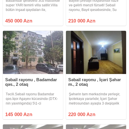
Badamdar qesebesi 3cu massivde
Bayılın prestijli nöqtəsində hazır
super YARI temirli villa satilir.Villa
və gəlirli mənzil fürsəti! Səbail
bütün inşaat qaydaları ilə,
rayonu, Bayıl qəsəbəsində, Su
keyfiyyətli materiallarla tikilmişdir.
İdmanı Kompleksinin yaxınlığında,
Təmir natamamdır Villa
"Ulubey MMC" tərəfindən inşa
450 000 Azn
210 000 Azn
umumilikde 4-sotdur. Ev 436-kv/
olunmuş keyfiyyətli binada
tikiidir. 6 otaqlidr
yerləşən 3 otaqlı
Səbail rayonu , Badamdar
Səbail rayonu , İçəri Şəhər
qəs., 2 otaq
m., 2 otaq
Təcili.Səbail rayonu Badamdar
Şəhərin tam mərkəzində yerləşir,
qəs.İqor Agayev kücəsində (DTX-
İpotekaya yararlıdır, İçəri Şəhər
nin yaxınlıgında) 5\1-ci
metrosundan ayaqla 3 dəqiqəlik
mərtəbəsində təmirli 2 otaqlı
məsafədə yerləşir(450 metr).
mənzil+6kv artırması olan mənzil
Rodnoy 2 otaqdır, peredelka deyil.
145 000 Azn
220 000 Azn
Təcili satılır.Su işıq qaz daimidir
BINA 1971-də tikilib, yaxşı
istilik sistemi mərkəzidir dölət
vəziyyətdədir, ipotekaya