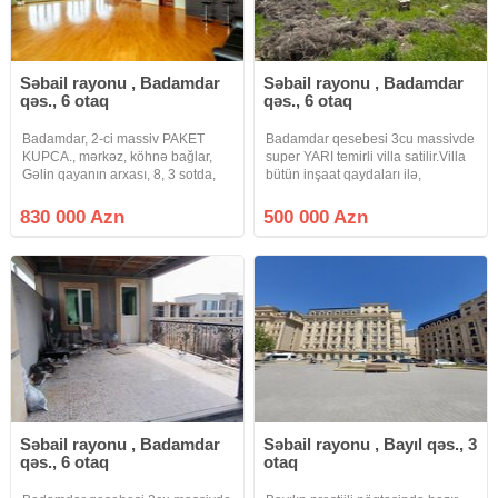
Səbail rayonu , Badamdar
Səbail rayonu , Badamdar
qəs., 6 otaq
qəs., 6 otaq
Badamdar, 2-ci massiv PAKET
Badamdar qesebesi 3cu massivde
KUPCA., mərkəz, köhnə bağlar,
super YARI temirli villa satilir.Villa
Gəlin qayanın arxası, 8, 3 sotda,
bütün inşaat qaydaları ilə,
404, 7m2 sahəsi, 5 yataq otağı,
keyfiyyətli materiallarla tikilmişdir.
100m2 zal, 30m2 xoll, 4
Təmir natamamdır Villa
830 000 Azn
500 000 Azn
san.qovşağı, ayrıca qarderob
umumilikde 7-sotdur. Ev 495-kv/
otağı, 27m2 mətbəxi, otaqlarda və
tikiidir. 6 otaqlidr
Səbail rayonu , Badamdar
Səbail rayonu , Bayıl qəs., 3
qəs., 6 otaq
otaq