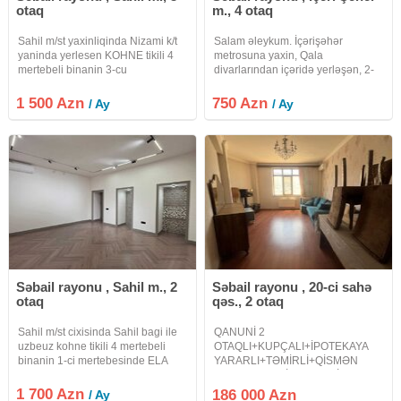
otaq
m., 4 otaq
Sahil m/st yaxinliqinda Nizami k/t
Salam əleykum. İçərişəhər
yaninda yerlesen KOHNE tikili 4
metrosuna yaxin, Qala
mertebeli binanin 3-cu
divarlarından içəridə yerləşən, 2-
mertebesinde ELA temirli ve tam
mərtəbəli 4 otaqlı ev əşyalı aylıq
olaraq ESYALI genis kvadratli
750 manata kirayə verilir. Evdə
1 500 Azn
750 Azn
/ Ay
/ Ay
QANUNI 3 otaqli menzil KIRAYE
kondisoner, paltaryuyan, internet,
verilir menzil ORTA menzildir tam
kombi istilik sistemi v.s
Səbail rayonu , Sahil m., 2
Səbail rayonu , 20-ci sahə
otaq
qəs., 2 otaq
Sahil m/st cixisinda Sahil bagi ile
QANUNİ 2
uzbeuz kohne tikili 4 mertebeli
OTAQLI+KUPÇALI+İPOTEKAYA
binanin 1-ci mertebesinde ELA
YARARLI+TƏMİRLİ+QİSMƏN
temirli 2 otaqli obyekt icareye
ƏŞYALI MƏNZİL DƏYƏRİNDƏN
verilir obyekt hal hazirda yoqa
UCUZ QİYMƏTƏ SATILIR ! - Bayıl,
1 700 Azn
186 000 Azn
/ Ay