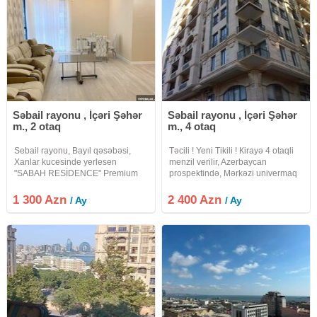
Səbail rayonu , İçəri Şəhər
Səbail rayonu , İçəri Şəhər
m., 2 otaq
m., 4 otaq
Sebail rayonu, Bayıl qəsəbəsi,
Təcili ! Yeni Tikili ! Кirayə 4 otaqli
Xanlar kucesinde yerlesen
menzil verilir, Azerbaycan
"SABAH RESİDENCE" Premium
prospektində, Mərkəzi univermaq
Lüks yasayıs kompleksinde 2
(MUM), "Fəvvarələr" meydani və
otaqli ela temirli menzil kirayeye
"İçərişəhər" metrosu yaxinliğinda.
1 300 Azn
2 400 Azn
/ Ay
/ Ay
verilir. 18/8, 83kv.m., san.qovsaqi,
Mərtəbə: 16/4. Ümumi sahəsi: 150
her bir meiset avadanliqi
kv