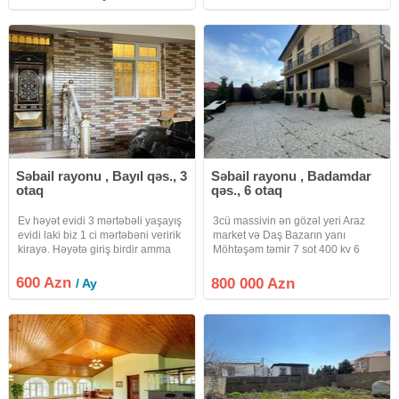
merkezi kimi fealiyet gosterir ve
20-ci sahə, Bibiheybət yolu - 2
icindeki avadanliqlar
otaq (qanuni) - 12/17 mərtəbə - 75
kv/m - sənəd - çıxarış (kupça) -
Səbail rayonu , Bayıl qəs., 3
Səbail rayonu , Badamdar
otaq
qəs., 6 otaq
Ev həyət evidi 3 mərtəbəli yaşayış
3cü massivin ən gözəl yeri Araz
evidi laki biz 1 ci mərtəbəni veririk
market və Daş Bazarın yanı
kirayə. Həyətə giriş birdir amma
Möhtəşəm təmir 7 sot 400 kv 6
ayrı ayrı evlərdir sadəcə
otaq 3 mərtəbə 4 sanuzel Yay
darvazadan giriş birdir mərtəbələrı
mətbəxi var Çıxarış QIYMET
600 Azn
800 000 Azn
/ Ay
giriş ayrıdır. Ev yalnız tələbı
800000
xanımlara və 3