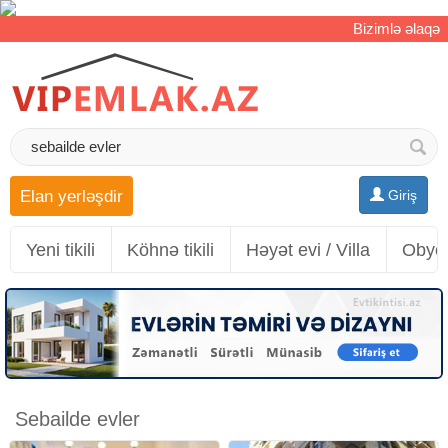
Bizimlə əlaqə
Elan yerləşdir
Giriş
Yeni tikili
Köhnə tikili
Həyət evi / Villa
Obyek
Sebailde evler